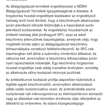
Az állatgyógyászati termékek engedélyezése a NÉBIH
Állatgyógyászati Termékek Igazgatóságának a feladata. A
forgalomba hozatali engedélyek kiadásakor az engedélyező
hatóság arról hozd döntést, hogy a készítmények alkalmazása
során jelentkező előnyök felülmúlják-e a használatuk során
jelentkező kockázatokat. Az engedélyhez hozzátartozik az
értékelő hatóság által jóváhagyott SPC, azaz az adott
készítmény jellemzőinek összefoglalója, amelynek célja, hogy
megfelelő leírást adjon az állatgyógyászati készítmény
felhasználására vonatkozó feltételrendszerről. Az SPC-nek
összhangban kell állnia a tudomány mindenkori állásával, és
változnia kell, amennyiben a készítmény felhasználása során
nyert tapasztalatok indokolják. Egy készítmény forgalomba
hozatali engedélye csak addig maradhat érvényben, ameddig
az alkalmazás előny-kockázati viszonyai pozitívak.
Az antibiotikumok kockázati profilja alapvetően különbözik a
legtöbb egyéb készítményétől, amennyiben alkalmazásuk
előbb-utóbb rezisztenciához vezet. Az antimikrobiális szerre
rezisztenssé vált mikroorganizmus az élelmiszerláncon keresztül
vagy az állatokkal való közvetlen érintkezés útján átterjedhet az
állatokról az emberekre, és súlyos közegészségügyi