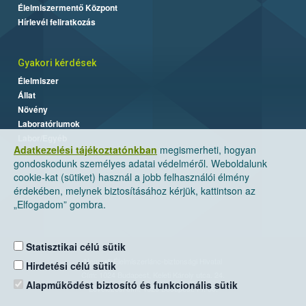
Élelmiszermentő Központ
Hírlevél feliratkozás
Gyakori kérdések
Élelmiszer
Állat
Növény
Laboratóriumok
Labor/Egyéb
Adatkezelési tájékoztatónkban
megismerheti, hogyan
gondoskodunk személyes adatai védelméről. Weboldalunk
cookie-kat (sütiket) használ a jobb felhasználói élmény
érdekében, melynek biztosításához kérjük, kattintson az
„Elfogadom” gombra.
Statisztikai célú sütik
Nemzeti Élelmiszerlánc-biztonsági Hivatal
Hirdetési célú sütik
Cím: 1024 Budapest, Keleti Károly utca. 24.
Alapműködést biztosító és funkcionális sütik
Levelezési cím: 1525 Budapest. Pf. 30.