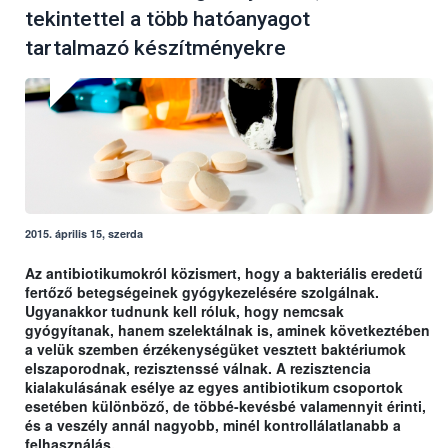
tekintettel a több hatóanyagot
tartalmazó készítményekre
2015. április 15, szerda
Az antibiotikumokról közismert, hogy a bakteriális eredetű
fertőző betegségeinek gyógykezelésére szolgálnak.
Ugyanakkor tudnunk kell róluk, hogy nemcsak
gyógyítanak, hanem szelektálnak is, aminek következtében
a velük szemben érzékenységüket vesztett baktériumok
elszaporodnak, rezisztenssé válnak. A rezisztencia
kialakulásának esélye az egyes antibiotikum csoportok
esetében különböző, de többé-kevésbé valamennyit érinti,
és a veszély annál nagyobb, minél kontrollálatlanabb a
felhasználás.