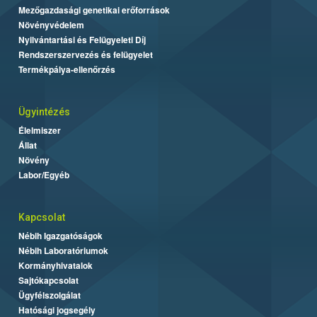
Mezőgazdasági genetikai erőforrások
Növényvédelem
Nyilvántartási és Felügyeleti Díj
Rendszerszervezés és felügyelet
Termékpálya-ellenőrzés
Ügyintézés
Élelmiszer
Állat
Növény
Labor/Egyéb
Kapcsolat
Nébih Igazgatóságok
Nébih Laboratóriumok
Kormányhivatalok
Sajtókapcsolat
Ügyfélszolgálat
Hatósági jogsegély