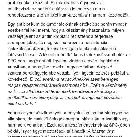
problémákat okozhat. Kialakulhatnak úgynevezett
multirezisztens baktériumtörzsek is, amelyek a ma
rendelkezésre álló antibiotikum-arzenállal már nem kezelhetők.
Egy antibiotikum dokumentációjának értékelése során minden
esetben fel kell mérni, hogy a készítmény használata milyen
veszélyt jelent az antimikrobiális rezisztencia terjedése
szempontjából, és meg kell határozni a rezisztencia
kialakulásának korlátozását szolgáló kockázatcsökkentő
intézkedéseket. A kisebb mértékű kockázatok csökkenthetők az
SPC-ben megjelenített figyelmeztetések révén, legalábbis
annyiban, amennyiben ezeket a gyakorlatban dolgozó
szakemberek figyelembe veszik. Ilyen figyelmeztetés például a
következő:
E. coli esetén a tetraciklinekkel szembeni igen
magas rezisztenciaarányról számoltak be. Ezért a készítmény
az E. coli által okozott fertőzések kezelésére kizárólag az
antibiotikum-érzékenységi vizsgálatok elvégzését követően
alkalmazható.”
Vannak olyan készítmények, amelyek alkalmazhatók ugyan az
állatokon, de csak különleges megfontolás után, második vagy
harmadik vonalban. Ezeknek a készítményeknek az SPC-jében
például ilyen figyelmeztetések találhatók:
A készítmény