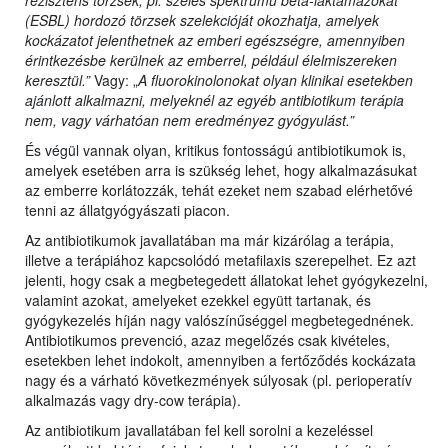
rezisztens törzsek, pl. széles spektrumú béta-laktamázokat
(ESBL) hordozó törzsek szelekcióját okozhatja, amelyek
kockázatot jelenthetnek az emberi egészségre, amennyiben
érintkezésbe kerülnek az emberrel, például élelmiszereken
keresztül.”
Vagy: „
A fluorokinolonokat olyan klinikai esetekben
ajánlott alkalmazni, melyeknél az egyéb antibiotikum terápia
nem, vagy várhatóan nem eredményez gyógyulást.”
És végül vannak olyan, kritikus fontosságú antibiotikumok is,
amelyek esetében arra is szükség lehet, hogy alkalmazásukat
az emberre korlátozzák, tehát ezeket nem szabad elérhetővé
tenni az állatgyógyászati piacon.
Az antibiotikumok javallatában ma már kizárólag a terápia,
illetve a terápiához kapcsolódó metafilaxis szerepelhet. Ez azt
jelenti, hogy csak a megbetegedett állatokat lehet gyógykezelni,
valamint azokat, amelyeket ezekkel együtt tartanak, és
gyógykezelés híján nagy valószínűséggel megbetegednének.
Antibiotikumos prevenció, azaz megelőzés csak kivételes,
esetekben lehet indokolt, amennyiben a fertőződés kockázata
nagy és a várható következmények súlyosak (pl. perioperatív
alkalmazás vagy dry-cow terápia).
Az antibiotikum javallatában fel kell sorolni a kezeléssel