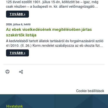
125 évvel ezelőtt 1901. július 15-én, költözött be – igaz, még
csak részben – a budapesti m. kir. állami vetőmagvizsgáló
állomás a Kis Rókus utca 15. szám alatti, Czigler Győző által
TOVÁBB >
tervezett új épületébe.
2026. július 6, hétfő
Az ebek viselkedésének megítélésében jártas
szakértők listája
A kedvtelésből tartott állatok tartásáról és forgalmazásáról szóló
41/2010. (II. 26.) Korm.rendelet szabályozza az eb okozta fizikai
sérülés, illetve ennek veszélye keletkezésekor felmerülő
TOVÁBB >
hatósági feladatokat, valamint a veszélyes eb tartását és annak
engedélyezését. Ezen eljárások során szükség esetén be kell
vonni az ebek viselkedésének megítélésében jártas szakértőt.
Cookie beállítások
Hivatalunk