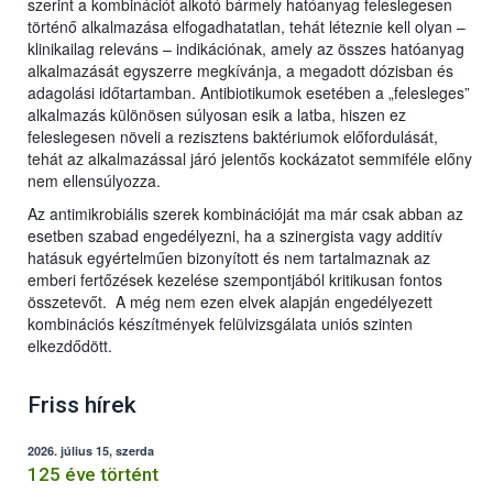
szerint a kombinációt alkotó bármely hatóanyag feleslegesen
történő alkalmazása elfogadhatatlan, tehát léteznie kell olyan –
klinikailag releváns – indikációnak, amely az összes hatóanyag
alkalmazását egyszerre megkívánja, a megadott dózisban és
adagolási időtartamban. Antibiotikumok esetében a „felesleges”
alkalmazás különösen súlyosan esik a latba, hiszen ez
feleslegesen növeli a rezisztens baktériumok előfordulását,
tehát az alkalmazással járó jelentős kockázatot semmiféle előny
nem ellensúlyozza.
Az antimikrobiális szerek kombinációját ma már csak abban az
esetben szabad engedélyezni, ha a szinergista vagy additív
hatásuk egyértelműen bizonyított és nem tartalmaznak az
emberi fertőzések kezelése szempontjából kritikusan fontos
összetevőt. A még nem ezen elvek alapján engedélyezett
kombinációs készítmények felülvizsgálata uniós szinten
elkezdődött.
Friss hírek
2026. július 15, szerda
125 éve történt