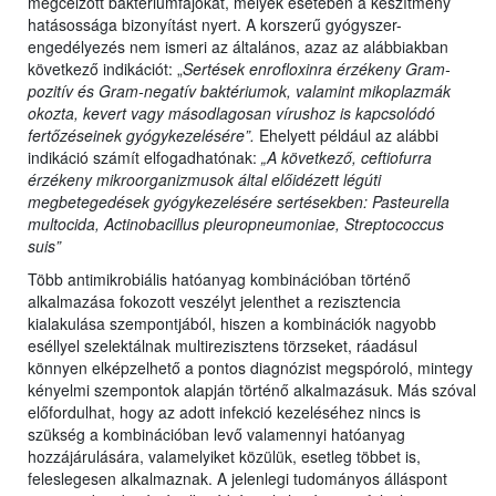
megcélzott baktériumfajokat, melyek esetében a készítmény
hatásossága bizonyítást nyert. A korszerű gyógyszer-
engedélyezés nem ismeri az általános, azaz az alábbiakban
következő indikációt: „
Sertések enrofloxinra érzékeny Gram-
pozitív és Gram-negatív baktériumok, valamint mikoplazmák
okozta, kevert vagy másodlagosan vírushoz is kapcsolódó
fertőzéseinek gyógykezelésére”.
Ehelyett például az alábbi
indikáció számít elfogadhatónak:
„A következő, ceftiofurra
érzékeny mikroorganizmusok által előidézett légúti
megbetegedések gyógykezelésére sertésekben: Pasteurella
multocida, Actinobacillus pleuropneumoniae, Streptococcus
suis”
Több antimikrobiális hatóanyag kombinációban történő
alkalmazása fokozott veszélyt jelenthet a rezisztencia
kialakulása szempontjából, hiszen a kombinációk nagyobb
eséllyel szelektálnak multirezisztens törzseket, ráadásul
könnyen elképzelhető a pontos diagnózist megspóroló, mintegy
kényelmi szempontok alapján történő alkalmazásuk. Más szóval
előfordulhat, hogy az adott infekció kezeléséhez nincs is
szükség a kombinációban levő valamennyi hatóanyag
hozzájárulására, valamelyiket közülük, esetleg többet is,
feleslegesen alkalmaznak. A jelenlegi tudományos álláspont