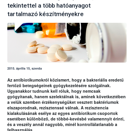
tekintettel a több hatóanyagot
tartalmazó készítményekre
2015. április 15, szerda
Az antibiotikumokról közismert, hogy a bakteriális eredetű
fertőző betegségeinek gyógykezelésére szolgálnak.
Ugyanakkor tudnunk kell róluk, hogy nemcsak
gyógyítanak, hanem szelektálnak is, aminek következtében
a velük szemben érzékenységüket vesztett baktériumok
elszaporodnak, rezisztenssé válnak. A rezisztencia
kialakulásának esélye az egyes antibiotikum csoportok
esetében különböző, de többé-kevésbé valamennyit érinti,
és a veszély annál nagyobb, minél kontrollálatlanabb a
felhasználás.