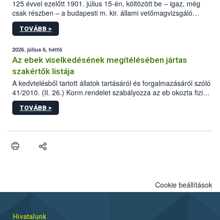
125 évvel ezelőtt 1901. július 15-én, költözött be – igaz, még
csak részben – a budapesti m. kir. állami vetőmagvizsgáló
állomás a Kis Rókus utca 15. szám alatti, Czigler Győző által
TOVÁBB >
tervezett új épületébe.
2026. július 6, hétfő
Az ebek viselkedésének megítélésében jártas
szakértők listája
A kedvtelésből tartott állatok tartásáról és forgalmazásáról szóló
41/2010. (II. 26.) Korm.rendelet szabályozza az eb okozta fizikai
sérülés, illetve ennek veszélye keletkezésekor felmerülő
TOVÁBB >
hatósági feladatokat, valamint a veszélyes eb tartását és annak
engedélyezését. Ezen eljárások során szükség esetén be kell
vonni az ebek viselkedésének megítélésében jártas szakértőt.
Cookie beállítások
Hivatalunk