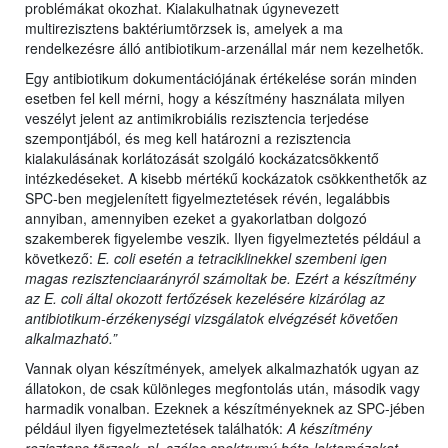
problémákat okozhat. Kialakulhatnak úgynevezett
multirezisztens baktériumtörzsek is, amelyek a ma
rendelkezésre álló antibiotikum-arzenállal már nem kezelhetők.
Egy antibiotikum dokumentációjának értékelése során minden
esetben fel kell mérni, hogy a készítmény használata milyen
veszélyt jelent az antimikrobiális rezisztencia terjedése
szempontjából, és meg kell határozni a rezisztencia
kialakulásának korlátozását szolgáló kockázatcsökkentő
intézkedéseket. A kisebb mértékű kockázatok csökkenthetők az
SPC-ben megjelenített figyelmeztetések révén, legalábbis
annyiban, amennyiben ezeket a gyakorlatban dolgozó
szakemberek figyelembe veszik. Ilyen figyelmeztetés például a
következő:
E. coli esetén a tetraciklinekkel szembeni igen
magas rezisztenciaarányról számoltak be. Ezért a készítmény
az E. coli által okozott fertőzések kezelésére kizárólag az
antibiotikum-érzékenységi vizsgálatok elvégzését követően
alkalmazható.”
Vannak olyan készítmények, amelyek alkalmazhatók ugyan az
állatokon, de csak különleges megfontolás után, második vagy
harmadik vonalban. Ezeknek a készítményeknek az SPC-jében
például ilyen figyelmeztetések találhatók:
A készítmény