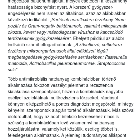
megcélzott baktériumfajokat, melyek esetében a készítmény
hatásossága bizonyítást nyert. A korszerű gyógyszer-
engedélyezés nem ismeri az általános, azaz az alábbiakban
következő indikációt: „
Sertések enrofloxinra érzékeny Gram-
pozitív és Gram-negatív baktériumok, valamint mikoplazmák
okozta, kevert vagy másodlagosan vírushoz is kapcsolódó
fertőzéseinek gyógykezelésére”.
Ehelyett például az alábbi
indikáció számít elfogadhatónak:
„A következő, ceftiofurra
érzékeny mikroorganizmusok által előidézett légúti
megbetegedések gyógykezelésére sertésekben: Pasteurella
multocida, Actinobacillus pleuropneumoniae, Streptococcus
suis”
Több antimikrobiális hatóanyag kombinációban történő
alkalmazása fokozott veszélyt jelenthet a rezisztencia
kialakulása szempontjából, hiszen a kombinációk nagyobb
eséllyel szelektálnak multirezisztens törzseket, ráadásul
könnyen elképzelhető a pontos diagnózist megspóroló, mintegy
kényelmi szempontok alapján történő alkalmazásuk. Más szóval
előfordulhat, hogy az adott infekció kezeléséhez nincs is
szükség a kombinációban levő valamennyi hatóanyag
hozzájárulására, valamelyiket közülük, esetleg többet is,
feleslegesen alkalmaznak. A jelenlegi tudományos álláspont