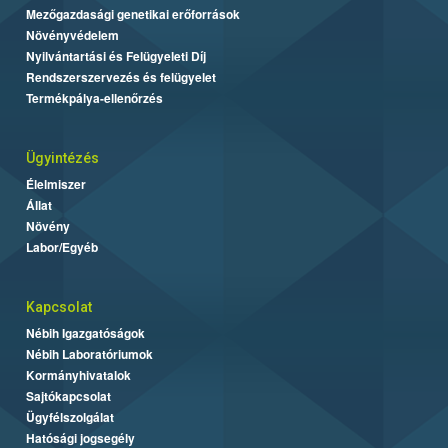
Mezőgazdasági genetikai erőforrások
Növényvédelem
Nyilvántartási és Felügyeleti Díj
Rendszerszervezés és felügyelet
Termékpálya-ellenőrzés
Ügyintézés
Élelmiszer
Állat
Növény
Labor/Egyéb
Kapcsolat
Nébih Igazgatóságok
Nébih Laboratóriumok
Kormányhivatalok
Sajtókapcsolat
Ügyfélszolgálat
Hatósági jogsegély