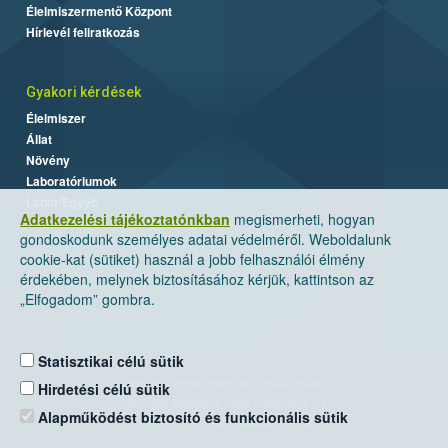
Élelmiszermentő Központ
Hírlevél feliratkozás
Gyakori kérdések
Élelmiszer
Állat
Növény
Laboratóriumok
Labor/Egyéb
Adatkezelési tájékoztatónkban
megismerheti, hogyan
gondoskodunk személyes adatai védelméről. Weboldalunk
cookie-kat (sütiket) használ a jobb felhasználói élmény
érdekében, melynek biztosításához kérjük, kattintson az
„Elfogadom” gombra.
Statisztikai célú sütik
Nemzeti Élelmiszerlánc-biztonsági Hivatal
Hirdetési célú sütik
Cím: 1024 Budapest, Keleti Károly utca. 24.
Alapműködést biztosító és funkcionális sütik
Levelezési cím: 1525 Budapest. Pf. 30.