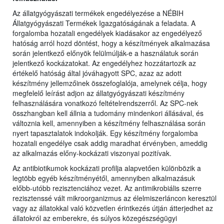
Az állatgyógyászati termékek engedélyezése a NÉBIH
Állatgyógyászati Termékek Igazgatóságának a feladata. A
forgalomba hozatali engedélyek kiadásakor az engedélyező
hatóság arról hozd döntést, hogy a készítmények alkalmazása
során jelentkező előnyök felülmúlják-e a használatuk során
jelentkező kockázatokat. Az engedélyhez hozzátartozik az
értékelő hatóság által jóváhagyott SPC, azaz az adott
készítmény jellemzőinek összefoglalója, amelynek célja, hogy
megfelelő leírást adjon az állatgyógyászati készítmény
felhasználására vonatkozó feltételrendszerről. Az SPC-nek
összhangban kell állnia a tudomány mindenkori állásával, és
változnia kell, amennyiben a készítmény felhasználása során
nyert tapasztalatok indokolják. Egy készítmény forgalomba
hozatali engedélye csak addig maradhat érvényben, ameddig
az alkalmazás előny-kockázati viszonyai pozitívak.
Az antibiotikumok kockázati profilja alapvetően különbözik a
legtöbb egyéb készítményétől, amennyiben alkalmazásuk
előbb-utóbb rezisztenciához vezet. Az antimikrobiális szerre
rezisztenssé vált mikroorganizmus az élelmiszerláncon keresztül
vagy az állatokkal való közvetlen érintkezés útján átterjedhet az
állatokról az emberekre, és súlyos közegészségügyi