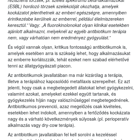
rezisztens törzsek, pl. széles spektrumú béta-laktamázokat
(ESBL) hordozó törzsek szelekcióját okozhatja, amelyek
kockázatot jelenthetnek az emberi egészségre, amennyiben
érintkezésbe kerülnek az emberrel, például élelmiszereken
keresztül.”
Vagy: „
A fluorokinolonokat olyan klinikai esetekben
ajánlott alkalmazni, melyeknél az egyéb antibiotikum terápia
nem, vagy várhatóan nem eredményez gyógyulást.”
És végül vannak olyan, kritikus fontosságú antibiotikumok is,
amelyek esetében arra is szükség lehet, hogy alkalmazásukat
az emberre korlátozzák, tehát ezeket nem szabad elérhetővé
tenni az állatgyógyászati piacon.
Az antibiotikumok javallatában ma már kizárólag a terápia,
illetve a terápiához kapcsolódó metafilaxis szerepelhet. Ez azt
jelenti, hogy csak a megbetegedett állatokat lehet gyógykezelni,
valamint azokat, amelyeket ezekkel együtt tartanak, és
gyógykezelés híján nagy valószínűséggel megbetegednének.
Antibiotikumos prevenció, azaz megelőzés csak kivételes,
esetekben lehet indokolt, amennyiben a fertőződés kockázata
nagy és a várható következmények súlyosak (pl. perioperatív
alkalmazás vagy dry-cow terápia).
Az antibiotikum javallatában fel kell sorolni a kezeléssel