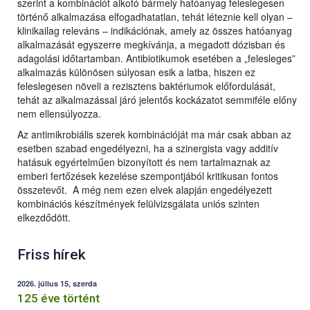
szerint a kombinációt alkotó bármely hatóanyag feleslegesen
történő alkalmazása elfogadhatatlan, tehát léteznie kell olyan –
klinikailag releváns – indikációnak, amely az összes hatóanyag
alkalmazását egyszerre megkívánja, a megadott dózisban és
adagolási időtartamban. Antibiotikumok esetében a „felesleges”
alkalmazás különösen súlyosan esik a latba, hiszen ez
feleslegesen növeli a rezisztens baktériumok előfordulását,
tehát az alkalmazással járó jelentős kockázatot semmiféle előny
nem ellensúlyozza.
Az antimikrobiális szerek kombinációját ma már csak abban az
esetben szabad engedélyezni, ha a szinergista vagy additív
hatásuk egyértelműen bizonyított és nem tartalmaznak az
emberi fertőzések kezelése szempontjából kritikusan fontos
összetevőt. A még nem ezen elvek alapján engedélyezett
kombinációs készítmények felülvizsgálata uniós szinten
elkezdődött.
Friss hírek
2026. július 15, szerda
125 éve történt