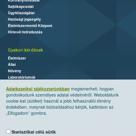
Sajtókapcsolat
Ügyfélszolgálat
Hatósági jogsegély
Élelmiszermentő Központ
Hírlevél feliratkozás
Gyakori kérdések
Élelmiszer
Állat
Növény
Laboratóriumok
Labor/Egyéb
Adatkezelési tájékoztatónkban
megismerheti, hogyan
gondoskodunk személyes adatai védelméről. Weboldalunk
cookie-kat (sütiket) használ a jobb felhasználói élmény
érdekében, melynek biztosításához kérjük, kattintson az
„Elfogadom” gombra.
Statisztikai célú sütik