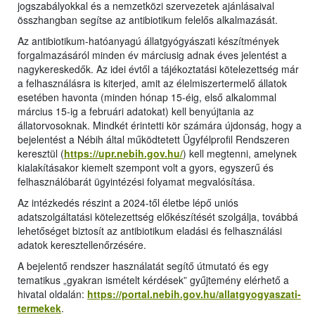
jogszabályokkal és a nemzetközi szervezetek ajánlásaival
összhangban segítse az antibiotikum felelős alkalmazását.
Az antibiotikum-hatóanyagú állatgyógyászati készítmények
forgalmazásáról minden év márciusig adnak éves jelentést a
nagykereskedők. Az idei évtől a tájékoztatási kötelezettség már
a felhasználásra is kiterjed, amit az élelmiszertermelő állatok
esetében havonta (minden hónap 15-éig, első alkalommal
március 15-ig a februári adatokat) kell benyújtania az
állatorvosoknak. Mindkét érintetti kör számára újdonság, hogy a
bejelentést a Nébih által működtetett Ügyfélprofil Rendszeren
keresztül (
https://upr.nebih.gov.hu/
) kell megtenni, amelynek
kialakításakor kiemelt szempont volt a gyors, egyszerű és
felhasználóbarát ügyintézési folyamat megvalósítása.
Az intézkedés részint a 2024-től életbe lépő uniós
adatszolgáltatási kötelezettség előkészítését szolgálja, továbbá
lehetőséget biztosít az antibiotikum eladási és felhasználási
adatok keresztellenőrzésére.
A bejelentő rendszer használatát segítő útmutató és egy
tematikus „gyakran ismételt kérdések” gyűjtemény elérhető a
hivatal oldalán:
https://portal.nebih.gov.hu/allatgyogyaszati-
termekek
.