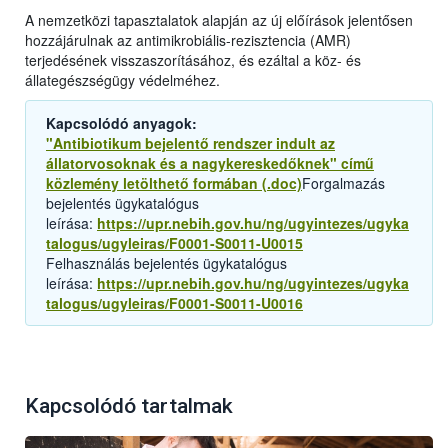
A nemzetközi tapasztalatok alapján az új előírások jelentősen
hozzájárulnak az antimikrobiális-rezisztencia (AMR)
terjedésének visszaszorításához, és ezáltal a köz- és
állategészségügy védelméhez.
Kapcsolódó anyagok:
"Antibiotikum bejelentő rendszer indult az
állatorvosoknak és a nagykereskedőknek" című
közlemény letölthető formában (.doc)
Forgalmazás
bejelentés ügykatalógus
leírása:
https://upr.nebih.gov.hu/ng/ugyintezes/ugyka
talogus/ugyleiras/F0001-S0011-U0015
Felhasználás bejelentés ügykatalógus
leírása:
https://upr.nebih.gov.hu/ng/ugyintezes/ugyka
talogus/ugyleiras/F0001-S0011-U0016
Kapcsolódó tartalmak