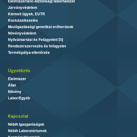
Élelmiszerlánc-biztonsági laborhálózat
Járványvédelem
Kiemelt ügyek, EUTR
Kockázatkezelés
Mezőgazdasági genetikai erőforrások
Növényvédelem
Nyilvántartási és Felügyeleti Díj
Rendszerszervezés és felügyelet
Termékpálya-ellenőrzés
Ügyintézés
Élelmiszer
Állat
Növény
Labor/Egyéb
Kapcsolat
Nébih Igazgatóságok
Nébih Laboratóriumok
Kormányhivatalok