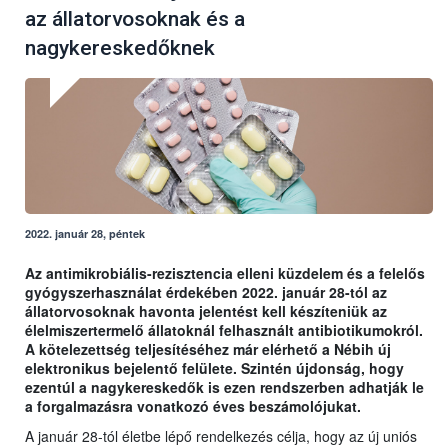
az állatorvosoknak és a
nagykereskedőknek
2022. január 28, péntek
Az antimikrobiális-rezisztencia elleni küzdelem és a felelős
gyógyszerhasználat érdekében 2022. január 28-tól az
állatorvosoknak havonta jelentést kell készíteniük az
élelmiszertermelő állatoknál felhasznált antibiotikumokról.
A kötelezettség teljesítéséhez már elérhető a Nébih új
elektronikus bejelentő felülete. Szintén újdonság, hogy
ezentúl a nagykereskedők is ezen rendszerben adhatják le
a forgalmazásra vonatkozó éves beszámolójukat.
A január 28-tól életbe lépő rendelkezés célja, hogy az új uniós