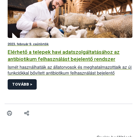
2023. február 9, csütörtök
Elérhető a telepek havi adatszolgáltatásához az
antibiotikum felhasználást bejelentő rendszer
Ismét használhatják az állatorvosok és meghatalmazottjaik az új
funkciókkal bővített antibiotikum felhasználást bejelentő
rendszert. Az antibiotikum-hatóanyagú állatgyógyászati
készítmények nagykereskedői hamarosan, a fejlesztés második
TOVÁBB >
ütemének lezárásakor tölthetik majd fel éves jelentésüket.