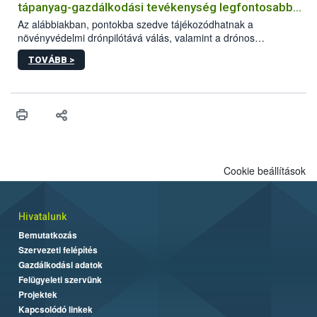
tápanyag-gazdálkodási tevékenység legfontosabb
feltételeiről
Az alábbiakban, pontokba szedve tájékozódhatnak a
növényvédelmi drónpilótává válás, valamint a drónos
növényvédelmi és tápanyag-gazdálkodási tevékenység
TOVÁBB >
végzésének legfontosabb feltételeiről*.
Cookie beállítások
Hivatalunk
Bemutatkozás
Szervezeti felépítés
Gazdálkodási adatok
Felügyeleti szervünk
Projektek
Kapcsolódó linkek