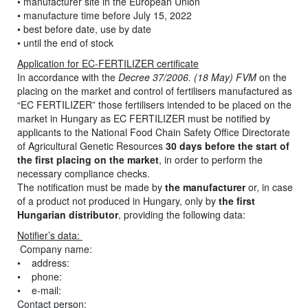
• manufacturer site in the European Union
• manufacture time before July 15, 2022
• best before date, use by date
• until the end of stock
Application for EC-FERTILIZER certificate
In accordance with the
Decree 37/2006. (18 May) FVM
on the
placing on the market and control of fertilisers manufactured as
“EC FERTILIZER” those fertilisers intended to be placed on the
market in Hungary as EC FERTILIZER must be notified by
applicants to the National Food Chain Safety Office Directorate
of Agricultural Genetic Resources
30 days before the start of
the first placing on the market
, in order to perform the
necessary compliance checks.
The notification must be made by
the manufacturer
or, in case
of a product not produced in Hungary, only by
the first
Hungarian distributor
, providing the following data:
Notifier’s data:
Company name:
• address:
• phone:
• e-mail:
Contact person: