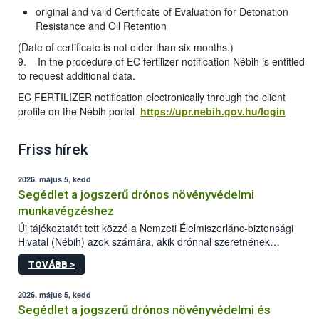
original and valid Certificate of Evaluation for Detonation
Resistance and Oil Retention
(Date of certificate is not older than six months.)
9. In the procedure of EC fertilizer notification Nébih is entitled
to request additional data.
EC FERTILIZER notification electronically through the client
profile on the Nébih portal
https://upr.nebih.gov.hu/login
Friss hírek
2026. május 5, kedd
Segédlet a jogszerű drónos növényvédelmi
munkavégzéshez
Új tájékoztatót tett közzé a Nemzeti Élelmiszerlánc-biztonsági
Hivatal (Nébih) azok számára, akik drónnal szeretnének
növényvédelmi vagy tápanyag-gazdálkodási tevékenységet
TOVÁBB >
végezni Magyarországon. Az összefoglaló részletesen
szerepelnek a jogszerű működéshez szükséges személyi,
műszaki és hatósági feltételek.
2026. május 5, kedd
Segédlet a jogszerű drónos növényvédelmi és