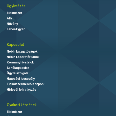
Ügyintézés
Élelmiszer
Állat
Növény
Labor/Egyéb
Kapcsolat
Nébih Igazgatóságok
Nébih Laboratóriumok
Kormányhivatalok
Sajtókapcsolat
Ügyfélszolgálat
Hatósági jogsegély
Élelmiszermentő Központ
Hírlevél feliratkozás
Gyakori kérdések
Élelmiszer