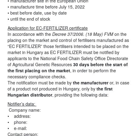
• manufacturer site in the European Union
• manufacture time before July 15, 2022
• best before date, use by date
• until the end of stock
Application for EC-FERTILIZER certificate
In accordance with the
Decree 37/2006. (18 May) FVM
on the
placing on the market and control of fertilisers manufactured as
“EC FERTILIZER” those fertilisers intended to be placed on the
market in Hungary as EC FERTILIZER must be notified by
applicants to the National Food Chain Safety Office Directorate
of Agricultural Genetic Resources
30 days before the start of
the first placing on the market
, in order to perform the
necessary compliance checks.
The notification must be made by
the manufacturer
or, in case
of a product not produced in Hungary, only by
the first
Hungarian distributor
, providing the following data:
Notifier’s data:
Company name:
• address:
• phone:
• e-mail:
Contact person: