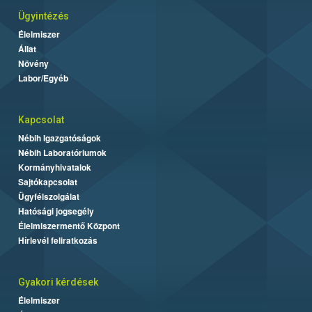
Ügyintézés
Élelmiszer
Állat
Növény
Labor/Egyéb
Kapcsolat
Nébih Igazgatóságok
Nébih Laboratóriumok
Kormányhivatalok
Sajtókapcsolat
Ügyfélszolgálat
Hatósági jogsegély
Élelmiszermentő Központ
Hírlevél feliratkozás
Gyakori kérdések
Élelmiszer