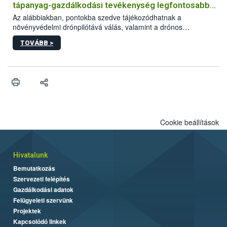
tápanyag-gazdálkodási tevékenység legfontosabb
feltételeiről
Az alábbiakban, pontokba szedve tájékozódhatnak a
növényvédelmi drónpilótává válás, valamint a drónos
növényvédelmi és tápanyag-gazdálkodási tevékenység
TOVÁBB >
végzésének legfontosabb feltételeiről*.
Cookie beállítások
Hivatalunk
Bemutatkozás
Szervezeti felépítés
Gazdálkodási adatok
Felügyeleti szervünk
Projektek
Kapcsolódó linkek