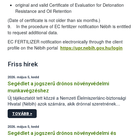
original and valid Certificate of Evaluation for Detonation
Resistance and Oil Retention
(Date of certificate is not older than six months.)
9. In the procedure of EC fertilizer notification Nébih is entitled
to request additional data.
EC FERTILIZER notification electronically through the client
profile on the Nébih portal
https://upr.nebih.gov.hu/login
Friss hírek
2026. május 5, kedd
Segédlet a jogszerű drónos növényvédelmi
munkavégzéshez
Új tájékoztatót tett közzé a Nemzeti Élelmiszerlánc-biztonsági
Hivatal (Nébih) azok számára, akik drónnal szeretnének
növényvédelmi vagy tápanyag-gazdálkodási tevékenységet
TOVÁBB >
végezni Magyarországon. Az összefoglaló részletesen
szerepelnek a jogszerű működéshez szükséges személyi,
műszaki és hatósági feltételek.
2026. május 5, kedd
Segédlet a jogszerű drónos növényvédelmi és