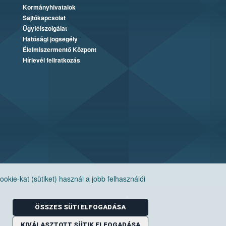
Kormányhivatalok
Sajtókapcsolat
Ügyfélszolgálat
Hatósági jogsegély
Élelmiszermentő Központ
Hírlevél feliratkozás
ie-kat (sütiket) használ a jobb felhasználói
ÖSSZES SÜTI ELFOGADÁSA
KIVÁLASZTOTT SÜTIK ELFOGADÁSA