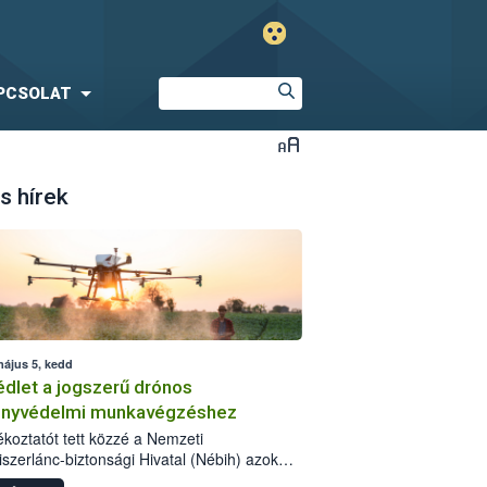
PCSOLAT
s hírek
május 5, kedd
dlet a jogszerű drónos
nyvédelmi munkavégzéshez
jékoztatót tett közzé a Nemzeti
iszerlánc-biztonsági Hivatal (Nébih) azok
ra, akik drónnal szeretnének