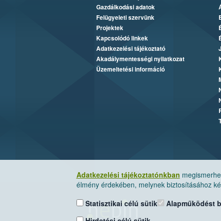
Gazdálkodási adatok
Felügyeleti szervünk
Projektek
Kapcsolódó linkek
Adatkezelési tájékoztató
Akadálymentességi nyilatkozat
Üzemeltetési információ
Adatkezelési tájékoztatónkban
megismerheti
élmény érdekében, melynek biztosításához kér
Statisztikai célú sütik
Alapműködést biz
Hirdetési célú sütik