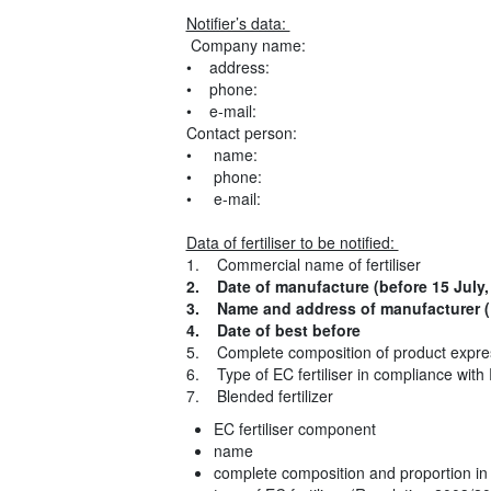
Notifier’s data:
Company name:
• address:
• phone:
• e-mail:
Contact person:
• name:
• phone:
• e-mail:
Data of fertiliser to be notified:
1. Commercial name of fertiliser
2. Date of manufacture (before 15 July,
3. Name and address of manufacturer (
4. Date of best before
5. Complete composition of product expre
6. Type of EC fertiliser in compliance wit
7. Blended fertilizer
EC fertiliser component
name
complete composition and proportion in