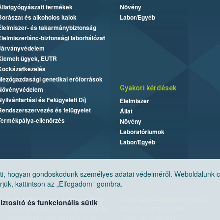
Állatgyógyászati termékek
Növény
Borászat és alkoholos italok
Labor/Egyéb
Élelmiszer- és takarmánybiztonság
Élelmiszerlánc-biztonsági laborhálózat
Járványvédelem
Kiemelt ügyek, EUTR
Kockázatkezelés
Mezőgazdasági genetikai erőforrások
Gyakori kérdések
Növényvédelem
Nyilvántartási és Felügyeleti Díj
Élelmiszer
Rendszerszervezés és felügyelet
Állat
Termékpálya-ellenőrzés
Növény
Laboratóriumok
Labor/Egyéb
, hogyan gondoskodunk személyes adatai védelméről. Weboldalunk cook
jük, kattintson az „Elfogadom” gombra.
Nemzeti Élelmiszerlánc-biztonsági Hivatal
E-mail:
ugyfelszolgalat@nebih.gov.hu
tosító és funkcionális sütik
Cím: 1024 Budapest, Keleti Károly utca. 24.
Zöld szám: 06-80/263-244
Levelezési cím: 1525 Budapest. Pf. 30.
Telefon: 06-1/ 336-9000