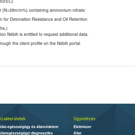
003/EC)
izer (N>28m/m%) containing ammonium-nitrate:
tion for Detonation Resistance and Oil Retention
ths.)
tion Nébih is entitled to request additional data.
ough the client profile on the Nébih portal
Szakterületek
Ügyintézés
Állat-egészségügy és állatvédelem
Élelmiszer
Állategészségügyi diagnosztika
Állat