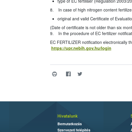
type of EC fertiliser (Regulation 2003/2
8. In case of high nitrogen content fertil
original and valid Certificate of Evalua
(Date of certificate is not older than six mon
9. In the procedure of EC fertilizer notifica
EC FERTILIZER notification electronically thr
https://upr.nebih.gov.hu/login
Hivatalunk
Bemutatkozás
Szervezeti felépítés