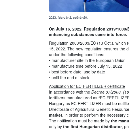
2023. február 2, csütörtök
On July 16, 2022, Regulation 2019/1009/E
enhancing substances came into force.
Regulation 2003/2003/EC (13 Oct.), which r
15, 2022. The new regulation ensures the di
under the following conditions:
• manufacturer site in the European Union
• manufacture time before July 15, 2022
• best before date, use by date
• until the end of stock
Application for EC-FERTILIZER certificate
In accordance with the
Decree 37/2006. (1
fertilisers manufactured as “EC FERTILIZER”
Hungary as EC FERTILIZER must be notified 
Directorate of Agricultural Genetic Resourc
market
, in order to perform the necessary
The notification must be made by
the manu
only by
the first Hungarian distributor
, pr