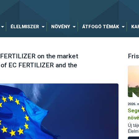
ÉLELMISZER
NÖVÉNY
ÁTFOGÓ TÉMÁK
KA
 FERTILIZER on the market
Fris
 of EC FERTILIZER and the
2026. 
Segé
növé
Új tá
Élelm
számá