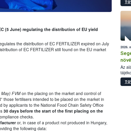
TO
növén
tevék
össze
működ
hatósá
C (5 June) regulating the distribution of EU yield
egulates the distribution of EC FERTILIZER expired on July
2026. 
stribution of EC FERTILIZER still found on the EU market
Segé
növé
gazd
Az al
tájék
felté
válás
TO
tápan
legfon
8 May) FVM
on the placing on the market and control of
 those fertilisers intended to be placed on the market in
by applicants to the National Food Chain Safety Office
es
30 days before the start of the first placing on the
 compliance checks.
facturer
or, in case of a product not produced in Hungary,
oviding the following data: