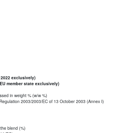
 2022 exclusively)
EU member state exclusively)
ssed in weight % (w/w %)
h Regulation 2003/2003/EC of 13 October 2003 (Annex I)
 the blend (%)