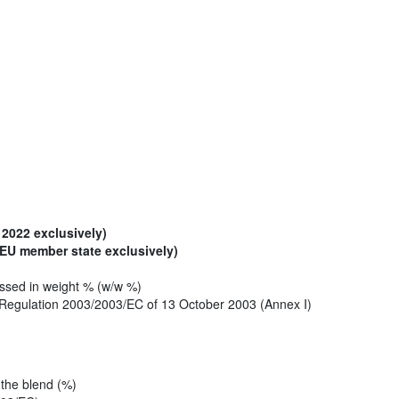
 2022 exclusively)
EU member state exclusively)
ssed in weight % (w/w %)
h Regulation 2003/2003/EC of 13 October 2003 (Annex I)
 the blend (%)