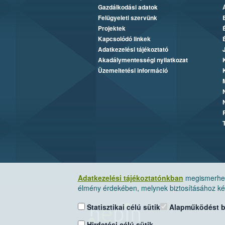
Gazdálkodási adatok
Felügyeleti szervünk
Projektek
Kapcsolódó linkek
Adatkezelési tájékoztató
Akadálymentességi nyilatkozat
Üzemeltetési információ
Adatkezelési tájékoztatónkban
megismerheti
élmény érdekében, melynek biztosításához kér
Statisztikai célú sütik
Alapműködést biz
Hirdetési célú sütik