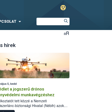
PCSOLAT
s hírek
május 5, kedd
dlet a jogszerű drónos
nyvédelmi munkavégzéshez
jékoztatót tett közzé a Nemzeti
iszerlánc-biztonsági Hivatal (Nébih) azok
ra, akik drónnal szeretnének