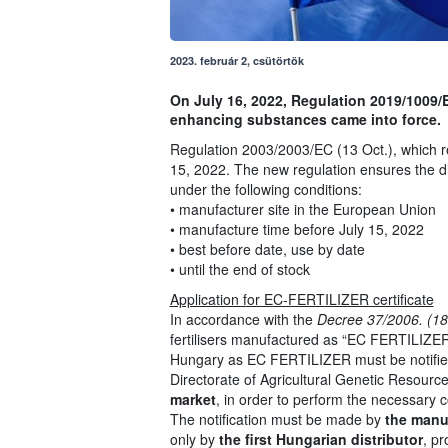
2023. február 2, csütörtök
On July 16, 2022, Regulation 2019/1009/E
enhancing substances came into force.
Regulation 2003/2003/EC (13 Oct.), which r
15, 2022. The new regulation ensures the di
under the following conditions:
• manufacturer site in the European Union
• manufacture time before July 15, 2022
• best before date, use by date
• until the end of stock
Application for EC-FERTILIZER certificate
In accordance with the
Decree 37/2006. (1
fertilisers manufactured as “EC FERTILIZER”
Hungary as EC FERTILIZER must be notified 
Directorate of Agricultural Genetic Resourc
market
, in order to perform the necessary
The notification must be made by
the manu
only by
the first Hungarian distributor
, pr