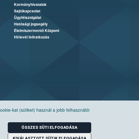
Kormányhivatalok
Sajtókapcsolat
Ügyfélszolgálat
Hatósági jogsegély
Élelmiszermentő Központ
Hírlevél feliratkozás
ie-kat (sütiket) használ a jobb felhasználói
ÖSSZES SÜTI ELFOGADÁSA
KIVÁLASZTOTT SÜTIK ELFOGADÁSA