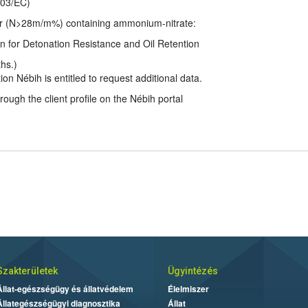
003/EC)
izer (N>28m/m%) containing ammonium-nitrate:
tion for Detonation Resistance and Oil Retention
ths.)
tion Nébih is entitled to request additional data.
ough the client profile on the Nébih portal
Szakterületek
Ügyintézés
Állat-egészségügy és állatvédelem
Élelmiszer
Állategészségügyi diagnosztika
Állat