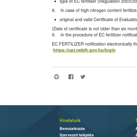
type of EC fertiliser (Regulation 2003/2
8. In case of high nitrogen content fertil
original and valid Certificate of Evalua
(Date of certificate is not older than six mon
9. In the procedure of EC fertilizer notifica
EC FERTILIZER notification electronically thr
https://upr.nebih.gov.hu/login
Hivatalunk
Bemutatkozás
Szervezeti felépítés