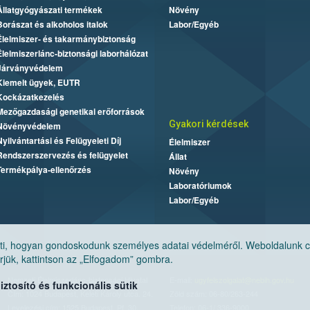
Állatgyógyászati termékek
Növény
Borászat és alkoholos italok
Labor/Egyéb
Élelmiszer- és takarmánybiztonság
Élelmiszerlánc-biztonsági laborhálózat
Járványvédelem
Kiemelt ügyek, EUTR
Kockázatkezelés
Mezőgazdasági genetikai erőforrások
Gyakori kérdések
Növényvédelem
Nyilvántartási és Felügyeleti Díj
Élelmiszer
Rendszerszervezés és felügyelet
Állat
Termékpálya-ellenőrzés
Növény
Laboratóriumok
Labor/Egyéb
, hogyan gondoskodunk személyes adatai védelméről. Weboldalunk cook
jük, kattintson az „Elfogadom” gombra.
Nemzeti Élelmiszerlánc-biztonsági Hivatal
E-mail:
ugyfelszolgalat@nebih.gov.hu
tosító és funkcionális sütik
Cím: 1024 Budapest, Keleti Károly utca. 24.
Zöld szám: 06-80/263-244
Levelezési cím: 1525 Budapest. Pf. 30.
Telefon: 06-1/ 336-9000