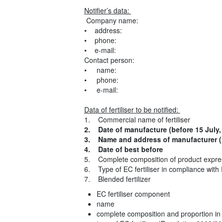
Notifier’s data:
Company name:
• address:
• phone:
• e-mail:
Contact person:
• name:
• phone:
• e-mail:
Data of fertiliser to be notified:
1. Commercial name of fertiliser
2. Date of manufacture (before 15 July,
3. Name and address of manufacturer (
4. Date of best before
5. Complete composition of product expre
6. Type of EC fertiliser in compliance wit
7. Blended fertilizer
EC fertiliser component
name
complete composition and proportion in