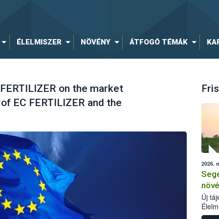
ÉLELMISZER
NÖVÉNY
ÁTFOGÓ TÉMÁK
KA
 FERTILIZER on the market
Fris
 of EC FERTILIZER and the
2026. 
Segé
növé
Új tá
Élelm
számá