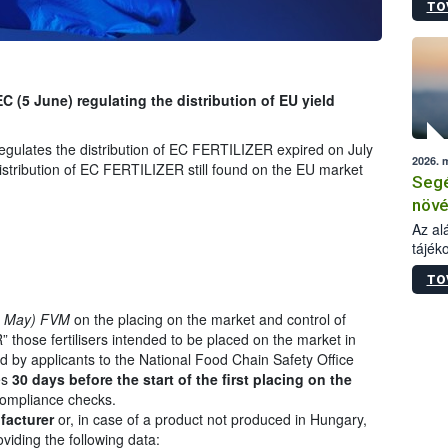
TO
növén
tevék
össze
működ
hatósá
C (5 June) regulating the distribution of EU yield
egulates the distribution of EC FERTILIZER expired on July
2026. 
stribution of EC FERTILIZER still found on the EU market
Segé
növé
gazd
Az al
tájék
felté
válás
TO
tápan
legfon
8 May) FVM
on the placing on the market and control of
 those fertilisers intended to be placed on the market in
by applicants to the National Food Chain Safety Office
es
30 days before the start of the first placing on the
 compliance checks.
facturer
or, in case of a product not produced in Hungary,
oviding the following data: