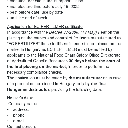
• manufacturer site in the European Union
• manufacture time before July 15, 2022
• best before date, use by date
• until the end of stock
Application for EC-FERTILIZER certificate
In accordance with the
Decree 37/2006. (18 May) FVM
on the
placing on the market and control of fertilisers manufactured as
“EC FERTILIZER” those fertilisers intended to be placed on the
market in Hungary as EC FERTILIZER must be notified by
applicants to the National Food Chain Safety Office Directorate
of Agricultural Genetic Resources
30 days before the start of
the first placing on the market
, in order to perform the
necessary compliance checks.
The notification must be made by
the manufacturer
or, in case
of a product not produced in Hungary, only by
the first
Hungarian distributor
, providing the following data:
Notifier’s data:
Company name:
• address:
• phone:
• e-mail:
Contact person: