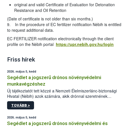
original and valid Certificate of Evaluation for Detonation
Resistance and Oil Retention
(Date of certificate is not older than six months.)
9. In the procedure of EC fertilizer notification Nébih is entitled
to request additional data.
EC FERTILIZER notification electronically through the client
profile on the Nébih portal
https://upr.nebih.gov.hu/login
Friss hírek
2026. május 5, kedd
Segédlet a jogszerű drónos növényvédelmi
munkavégzéshez
Új tájékoztatót tett közzé a Nemzeti Élelmiszerlánc-biztonsági
Hivatal (Nébih) azok számára, akik drónnal szeretnének
növényvédelmi vagy tápanyag-gazdálkodási tevékenységet
TOVÁBB >
végezni Magyarországon. Az összefoglaló részletesen
szerepelnek a jogszerű működéshez szükséges személyi,
műszaki és hatósági feltételek.
2026. május 5, kedd
Segédlet a jogszerű drónos növényvédelmi és