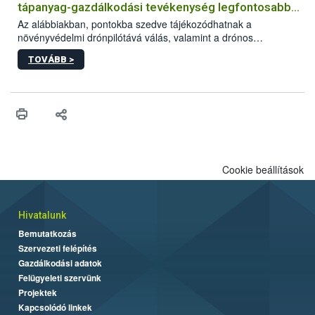
tápanyag-gazdálkodási tevékenység legfontosabb
feltételeiről
Az alábbiakban, pontokba szedve tájékozódhatnak a
növényvédelmi drónpilótává válás, valamint a drónos
növényvédelmi és tápanyag-gazdálkodási tevékenység
TOVÁBB >
végzésének legfontosabb feltételeiről*.
Cookie beállítások
Hivatalunk
Bemutatkozás
Szervezeti felépítés
Gazdálkodási adatok
Felügyeleti szervünk
Projektek
Kapcsolódó linkek