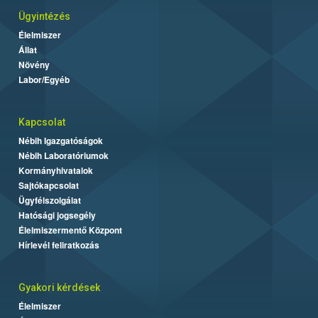
Ügyintézés
Élelmiszer
Állat
Növény
Labor/Egyéb
Kapcsolat
Nébih Igazgatóságok
Nébih Laboratóriumok
Kormányhivatalok
Sajtókapcsolat
Ügyfélszolgálat
Hatósági jogsegély
Élelmiszermentő Központ
Hírlevél feliratkozás
Gyakori kérdések
Élelmiszer