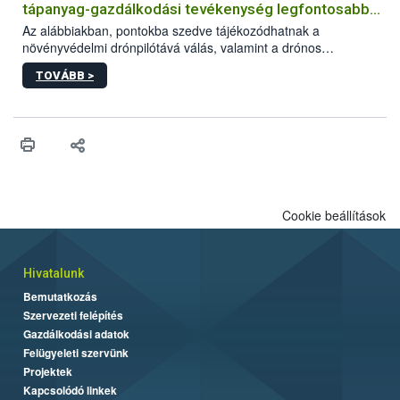
tápanyag-gazdálkodási tevékenység legfontosabb
feltételeiről
Az alábbiakban, pontokba szedve tájékozódhatnak a
növényvédelmi drónpilótává válás, valamint a drónos
növényvédelmi és tápanyag-gazdálkodási tevékenység
TOVÁBB >
végzésének legfontosabb feltételeiről*.
Cookie beállítások
Hivatalunk
Bemutatkozás
Szervezeti felépítés
Gazdálkodási adatok
Felügyeleti szervünk
Projektek
Kapcsolódó linkek