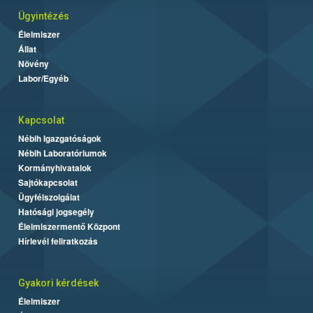
Ügyintézés
Élelmiszer
Állat
Növény
Labor/Egyéb
Kapcsolat
Nébih Igazgatóságok
Nébih Laboratóriumok
Kormányhivatalok
Sajtókapcsolat
Ügyfélszolgálat
Hatósági jogsegély
Élelmiszermentő Központ
Hírlevél feliratkozás
Gyakori kérdések
Élelmiszer