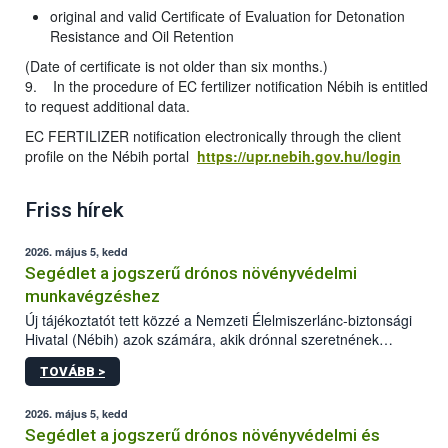
original and valid Certificate of Evaluation for Detonation
Resistance and Oil Retention
(Date of certificate is not older than six months.)
9. In the procedure of EC fertilizer notification Nébih is entitled
to request additional data.
EC FERTILIZER notification electronically through the client
profile on the Nébih portal
https://upr.nebih.gov.hu/login
Friss hírek
2026. május 5, kedd
Segédlet a jogszerű drónos növényvédelmi
munkavégzéshez
Új tájékoztatót tett közzé a Nemzeti Élelmiszerlánc-biztonsági
Hivatal (Nébih) azok számára, akik drónnal szeretnének
növényvédelmi vagy tápanyag-gazdálkodási tevékenységet
TOVÁBB >
végezni Magyarországon. Az összefoglaló részletesen
szerepelnek a jogszerű működéshez szükséges személyi,
műszaki és hatósági feltételek.
2026. május 5, kedd
Segédlet a jogszerű drónos növényvédelmi és