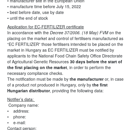
• manufacturer site in the European Union
• manufacture time before July 15, 2022
• best before date, use by date
• until the end of stock
Application for EC-FERTILIZER certificate
In accordance with the
Decree 37/2006. (18 May) FVM
on the
placing on the market and control of fertilisers manufactured as
“EC FERTILIZER” those fertilisers intended to be placed on the
market in Hungary as EC FERTILIZER must be notified by
applicants to the National Food Chain Safety Office Directorate
of Agricultural Genetic Resources
30 days before the start of
the first placing on the market
, in order to perform the
necessary compliance checks.
The notification must be made by
the manufacturer
or, in case
of a product not produced in Hungary, only by
the first
Hungarian distributor
, providing the following data:
Notifier’s data:
Company name:
• address:
• phone:
• e-mail:
Contact person: