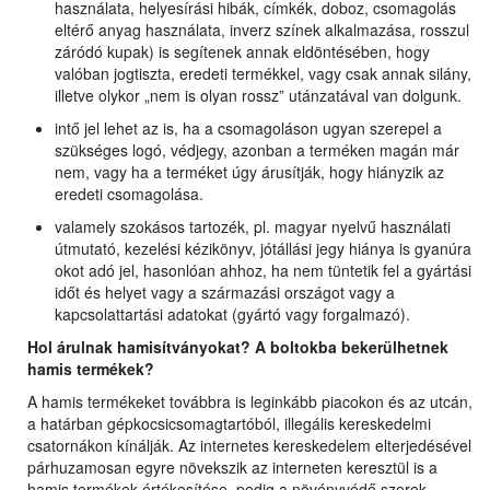
használata, helyesírási hibák, címkék, doboz, csomagolás
eltérő anyag használata, inverz színek alkalmazása, rosszul
záródó kupak) is segítenek annak eldöntésében, hogy
valóban jogtiszta, eredeti termékkel, vagy csak annak silány,
illetve olykor „nem is olyan rossz” utánzatával van dolgunk.
intő jel lehet az is, ha a csomagoláson ugyan szerepel a
szükséges logó, védjegy, azonban a terméken magán már
nem, vagy ha a terméket úgy árusítják, hogy hiányzik az
eredeti csomagolása.
valamely szokásos tartozék, pl. magyar nyelvű használati
útmutató, kezelési kézikönyv, jótállási jegy hiánya is gyanúra
okot adó jel, hasonlóan ahhoz, ha nem tüntetik fel a gyártási
időt és helyet vagy a származási országot vagy a
kapcsolattartási adatokat (gyártó vagy forgalmazó).
Hol árulnak hamisítványokat? A boltokba bekerülhetnek
hamis termékek?
A hamis termékeket továbbra is leginkább piacokon és az utcán,
a határban gépkocsicsomagtartóból, illegális kereskedelmi
csatornákon kínálják. Az internetes kereskedelem elterjedésével
párhuzamosan egyre növekszik az interneten keresztül is a
hamis termékek értékesítése, pedig a növényvédő szerek