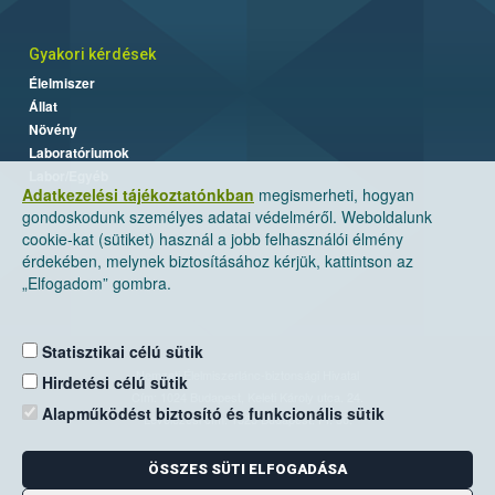
Gyakori kérdések
Élelmiszer
Állat
Növény
Laboratóriumok
Labor/Egyéb
Adatkezelési tájékoztatónkban
megismerheti, hogyan
gondoskodunk személyes adatai védelméről. Weboldalunk
cookie-kat (sütiket) használ a jobb felhasználói élmény
érdekében, melynek biztosításához kérjük, kattintson az
„Elfogadom” gombra.
Statisztikai célú sütik
Nemzeti Élelmiszerlánc-biztonsági Hivatal
Hirdetési célú sütik
Cím: 1024 Budapest, Keleti Károly utca. 24.
Alapműködést biztosító és funkcionális sütik
Levelezési cím: 1525 Budapest. Pf. 30.
ÖSSZES SÜTI ELFOGADÁSA
E-mail:
ugyfelszolgalat@nebih.gov.hu