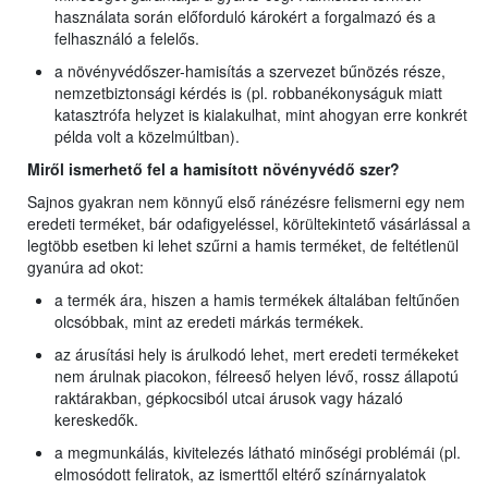
használata során előforduló károkért a forgalmazó és a
felhasználó a felelős.
a növényvédőszer-hamisítás a szervezet bűnözés része,
nemzetbiztonsági kérdés is (pl. robbanékonyságuk miatt
katasztrófa helyzet is kialakulhat, mint ahogyan erre konkrét
példa volt a közelmúltban).
Miről ismerhető fel a hamisított növényvédő szer?
Sajnos gyakran nem könnyű első ránézésre felismerni egy nem
eredeti terméket, bár odafigyeléssel, körültekintető vásárlással a
legtöbb esetben ki lehet szűrni a hamis terméket, de feltétlenül
gyanúra ad okot:
a termék ára, hiszen a hamis termékek általában feltűnően
olcsóbbak, mint az eredeti márkás termékek.
az árusítási hely is árulkodó lehet, mert eredeti termékeket
nem árulnak piacokon, félreeső helyen lévő, rossz állapotú
raktárakban, gépkocsiból utcai árusok vagy házaló
kereskedők.
a megmunkálás, kivitelezés látható minőségi problémái (pl.
elmosódott feliratok, az ismerttől eltérő színárnyalatok