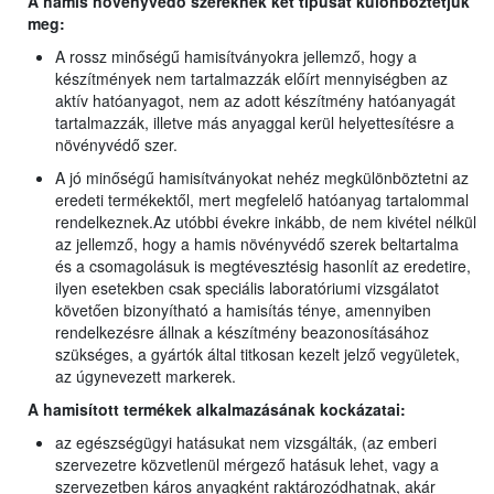
A hamis növényvédő szereknek két típusát különböztetjük
meg:
A rossz minőségű hamisítványokra jellemző, hogy a
készítmények nem tartalmazzák előírt mennyiségben az
aktív hatóanyagot, nem az adott készítmény hatóanyagát
tartalmazzák, illetve más anyaggal kerül helyettesítésre a
növényvédő szer.
A jó minőségű hamisítványokat nehéz megkülönböztetni az
eredeti termékektől, mert megfelelő hatóanyag tartalommal
rendelkeznek.Az utóbbi évekre inkább, de nem kivétel nélkül
az jellemző, hogy a hamis növényvédő szerek beltartalma
és a csomagolásuk is megtévesztésig hasonlít az eredetire,
ilyen esetekben csak speciális laboratóriumi vizsgálatot
követően bizonyítható a hamisítás ténye, amennyiben
rendelkezésre állnak a készítmény beazonosításához
szükséges, a gyártók által titkosan kezelt jelző vegyületek,
az úgynevezett markerek.
A hamisított termékek alkalmazásának kockázatai:
az egészségügyi hatásukat nem vizsgálták, (az emberi
szervezetre közvetlenül mérgező hatásuk lehet, vagy a
szervezetben káros anyagként raktározódhatnak, akár