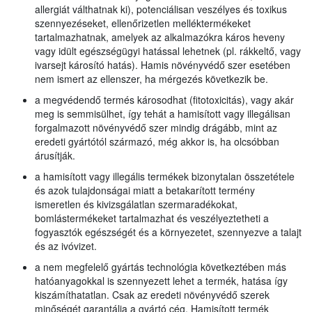
allergiát válthatnak ki), potenciálisan veszélyes és toxikus
szennyezéseket, ellenőrizetlen melléktermékeket
tartalmazhatnak, amelyek az alkalmazókra káros heveny
vagy idült egészségügyi hatással lehetnek (pl. rákkeltő, vagy
ivarsejt károsító hatás). Hamis növényvédő szer esetében
nem ismert az ellenszer, ha mérgezés következik be.
a megvédendő termés károsodhat (fitotoxicitás), vagy akár
meg is semmisülhet, így tehát a hamisított vagy illegálisan
forgalmazott növényvédő szer mindig drágább, mint az
eredeti gyártótól származó, még akkor is, ha olcsóbban
árusítják.
a hamisított vagy illegális termékek bizonytalan összetétele
és azok tulajdonságai miatt a betakarított termény
ismeretlen és kivizsgálatlan szermaradékokat,
bomlástermékeket tartalmazhat és veszélyeztetheti a
fogyasztók egészségét és a környezetet, szennyezve a talajt
és az ivóvizet.
a nem megfelelő gyártás technológia következtében más
hatóanyagokkal is szennyezett lehet a termék, hatása így
kiszámíthatatlan. Csak az eredeti növényvédő szerek
minőségét garantálja a gyártó cég. Hamisított termék