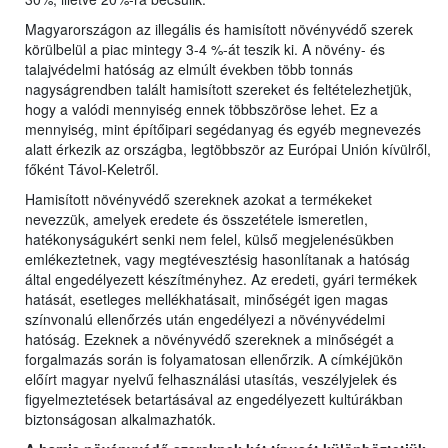
Magyarországon az illegális és hamisított növényvédő szerek
körülbelül a piac mintegy 3-4 %-át teszik ki. A növény- és
talajvédelmi hatóság az elmúlt években több tonnás
nagyságrendben talált hamisított szereket és feltételezhetjük,
hogy a valódi mennyiség ennek többszöröse lehet. Ez a
mennyiség, mint építőipari segédanyag és egyéb megnevezés
alatt érkezik az országba, legtöbbször az Európai Unión kívülről,
főként Távol-Keletről.
Hamisított növényvédő szereknek azokat a termékeket
nevezzük, amelyek eredete és összetétele ismeretlen,
hatékonyságukért senki nem felel, külső megjelenésükben
emlékeztetnek, vagy megtévesztésig hasonlítanak a hatóság
által engedélyezett készítményhez. Az eredeti, gyári termékek
hatását, esetleges mellékhatásait, minőségét igen magas
színvonalú ellenőrzés után engedélyezi a növényvédelmi
hatóság. Ezeknek a növényvédő szereknek a minőségét a
forgalmazás során is folyamatosan ellenőrzik. A címkéjükön
előírt magyar nyelvű felhasználási utasítás, veszélyjelek és
figyelmeztetések betartásával az engedélyezett kultúrákban
biztonságosan alkalmazhatók.