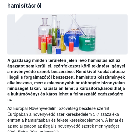
hamisításról
A gazdaság minden területén jelen lévő hamisítás ezt az
ágazatot sem kerüli el, ezértfokozott körültekintést igényel
a növényvédő szerek beszerzése. Rendkívül kockázatosaz
illegális forgalmazótól beszerzett, hamisított készítmények
alkalmazása, mert azalacsonyabb ár többnyire bizonytalan
minőséget takar: hatástalan lehet a károsítóra,károsíthatja
a kultúrnövényt és káros lehet a felhasználó egészségére
is.
Az Európai Növényvédelmi Szövetség becslése szerint
Európában a növényvédő szer kereskedelem 5-7 százaléka
érintett a hamisításban és fekete kereskedelemben. A kínai és
az indiai piacon az illegális növényvédő szerek mennyiségét
30%, illetve 20%-ra becsülik.