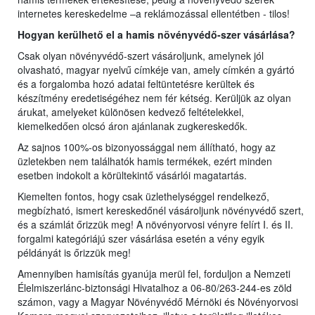
internetes kereskedelme –a reklámozással ellentétben - tilos!
Hogyan kerülhető el a hamis növényvédő-szer vásárlása?
Csak olyan növényvédő-szert vásároljunk, amelynek jól
olvasható, magyar nyelvű címkéje van, amely címkén a gyártó
és a forgalomba hozó adatai feltüntetésre kerültek és
készítmény eredetiségéhez nem fér kétség. Kerüljük az olyan
árukat, amelyeket különösen kedvező feltételekkel,
kiemelkedően olcsó áron ajánlanak zugkereskedők.
Az sajnos 100%-os bizonyossággal nem állítható, hogy az
üzletekben nem találhatók hamis termékek, ezért minden
esetben indokolt a körültekintő vásárlói magatartás.
Kiemelten fontos, hogy csak üzlethelységgel rendelkező,
megbízható, ismert kereskedőnél vásároljunk növényvédő szert,
és a számlát őrizzük meg! A növényorvosi vényre felírt I. és II.
forgalmi kategóriájú szer vásárlása esetén a vény egyik
példányát is őrizzük meg!
Amennyiben hamisítás gyanúja merül fel, forduljon a Nemzeti
Élelmiszerlánc-biztonsági Hivatalhoz a 06-80/263-244-es zöld
számon, vagy a Magyar Növényvédő Mérnöki és Növényorvosi