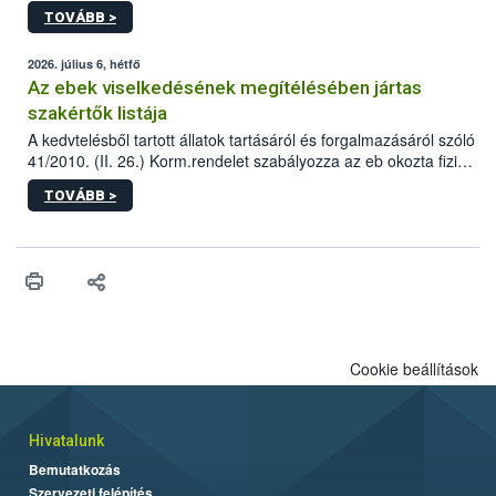
állomás a Kis Rókus utca 15. szám alatti, Czigler Győző által
TOVÁBB >
tervezett új épületébe.
2026. július 6, hétfő
Az ebek viselkedésének megítélésében jártas
szakértők listája
A kedvtelésből tartott állatok tartásáról és forgalmazásáról szóló
41/2010. (II. 26.) Korm.rendelet szabályozza az eb okozta fizikai
sérülés, illetve ennek veszélye keletkezésekor felmerülő
TOVÁBB >
hatósági feladatokat, valamint a veszélyes eb tartását és annak
engedélyezését. Ezen eljárások során szükség esetén be kell
vonni az ebek viselkedésének megítélésében jártas szakértőt.
Cookie beállítások
Hivatalunk
Bemutatkozás
Szervezeti felépítés