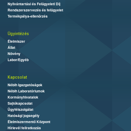
Nyilvántartási és Felügyeleti Díj
Rendszerszervezés és felügyelet
Termékpálya-ellenőrzés
Ügyintézés
Élelmiszer
Állat
Növény
Labor/Egyéb
Kapcsolat
Nébih Igazgatóságok
Nébih Laboratóriumok
Kormányhivatalok
Sajtókapcsolat
Ügyfélszolgálat
Hatósági jogsegély
Élelmiszermentő Központ
Hírlevél feliratkozás