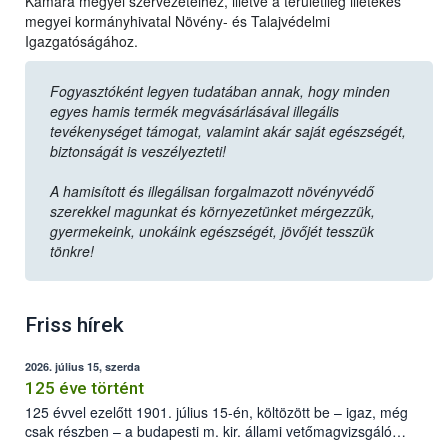
Kamara megyei szervezeteihez, illetve a területileg illetékes
megyei kormányhivatal Növény- és Talajvédelmi
Igazgatóságához.
Fogyasztóként legyen tudatában annak, hogy minden
egyes hamis termék megvásárlásával illegális
tevékenységet támogat, valamint akár saját egészségét,
biztonságát is veszélyezteti!
A hamisított és illegálisan forgalmazott növényvédő
szerekkel magunkat és környezetünket mérgezzük,
gyermekeink, unokáink egészségét, jövőjét tesszük
tönkre!
Friss hírek
2026. július 15, szerda
125 éve történt
125 évvel ezelőtt 1901. július 15-én, költözött be – igaz, még
csak részben – a budapesti m. kir. állami vetőmagvizsgáló