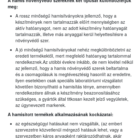
A hamis növényvédő szereknek két típusát különböztetjük
meg:
A rossz minőségű hamisítványokra jellemző, hogy a
készítmények nem tartalmazzák előírt mennyiségben az
aktív hatóanyagot, nem az adott készítmény hatóanyagát
tartalmazzák, illetve más anyaggal kerül helyettesítésre a
növényvédő szer.
A jó minőségű hamisítványokat nehéz megkülönböztetni az
eredeti termékektől, mert megfelelő hatóanyag tartalommal
rendelkeznek.Az utóbbi évekre inkább, de nem kivétel nélkül
az jellemző, hogy a hamis növényvédő szerek beltartalma
és a csomagolásuk is megtévesztésig hasonlít az eredetire,
ilyen esetekben csak speciális laboratóriumi vizsgálatot
követően bizonyítható a hamisítás ténye, amennyiben
rendelkezésre állnak a készítmény beazonosításához
szükséges, a gyártók által titkosan kezelt jelző vegyületek,
az úgynevezett markerek.
A hamisított termékek alkalmazásának kockázatai:
az egészségügyi hatásukat nem vizsgálták, (az emberi
szervezetre közvetlenül mérgező hatásuk lehet, vagy a
szervezetben káros anyagként raktározódhatnak, akár