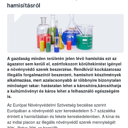
hamisításról
A gazdaság minden területén jelen lévő hamisítás ezt az
ágazatot sem kerüli el, ezértfokozott körültekintést igényel
a növényvédő szerek beszerzése. Rendkívül kockázatosaz
illegális forgalmazótól beszerzett, hamisított készítmények
alkalmazása, mert azalacsonyabb ár többnyire bizonytalan
minőséget takar: hatástalan lehet a károsítóra,károsíthatja
a kultúrnövényt és káros lehet a felhasználó egészségére
is.
Az Európai Növényvédelmi Szövetség becslése szerint
Európában a növényvédő szer kereskedelem 5-7 százaléka
érintett a hamisításban és fekete kereskedelemben. A kínai és
az indiai piacon az illegális növényvédő szerek mennyiségét
30%, illetve 20%-ra becsülik.