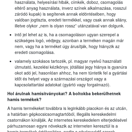
használata, helyesírási hibák, címkék, doboz, csomagolás
eltérő anyag használata, inverz színek alkalmazása, rosszul
záródó kupak) is segítenek annak eldöntésében, hogy
valóban jogtiszta, eredeti termékkel, vagy csak annak silány,
illetve olykor „nem is olyan rossz” utánzatával van dolgunk.
intő jel lehet az is, ha a csomagoláson ugyan szerepel a
szükséges logó, védjegy, azonban a terméken magán már
nem, vagy ha a terméket úgy árusítják, hogy hiányzik az
eredeti csomagolása.
valamely szokásos tartozék, pl. magyar nyelvű használati
útmutató, kezelési kézikönyv, jótállási jegy hiánya is gyanúra
okot adó jel, hasonlóan ahhoz, ha nem tüntetik fel a gyártási
időt és helyet vagy a származási országot vagy a
kapcsolattartási adatokat (gyártó vagy forgalmazó).
Hol árulnak hamisítványokat? A boltokba bekerülhetnek
hamis termékek?
A hamis termékeket továbbra is leginkább piacokon és az utcán,
a határban gépkocsicsomagtartóból, illegális kereskedelmi
csatornákon kínálják. Az internetes kereskedelem elterjedésével
párhuzamosan egyre növekszik az interneten keresztül is a
hamis termékek értékesítése, pedig a növényvédő szerek