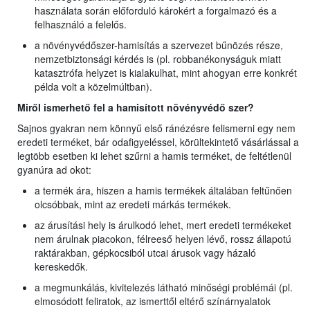
használata során előforduló károkért a forgalmazó és a
felhasználó a felelős.
a növényvédőszer-hamisítás a szervezet bűnözés része,
nemzetbiztonsági kérdés is (pl. robbanékonyságuk miatt
katasztrófa helyzet is kialakulhat, mint ahogyan erre konkrét
példa volt a közelmúltban).
Miről ismerhető fel a hamisított növényvédő szer?
Sajnos gyakran nem könnyű első ránézésre felismerni egy nem
eredeti terméket, bár odafigyeléssel, körültekintető vásárlással a
legtöbb esetben ki lehet szűrni a hamis terméket, de feltétlenül
gyanúra ad okot:
a termék ára, hiszen a hamis termékek általában feltűnően
olcsóbbak, mint az eredeti márkás termékek.
az árusítási hely is árulkodó lehet, mert eredeti termékeket
nem árulnak piacokon, félreeső helyen lévő, rossz állapotú
raktárakban, gépkocsiból utcai árusok vagy házaló
kereskedők.
a megmunkálás, kivitelezés látható minőségi problémái (pl.
elmosódott feliratok, az ismerttől eltérő színárnyalatok