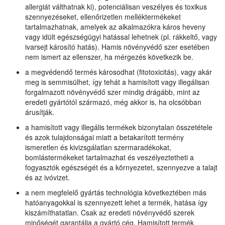
allergiát válthatnak ki), potenciálisan veszélyes és toxikus
szennyezéseket, ellenőrizetlen melléktermékeket
tartalmazhatnak, amelyek az alkalmazókra káros heveny
vagy idült egészségügyi hatással lehetnek (pl. rákkeltő, vagy
ivarsejt károsító hatás). Hamis növényvédő szer esetében
nem ismert az ellenszer, ha mérgezés következik be.
a megvédendő termés károsodhat (fitotoxicitás), vagy akár
meg is semmisülhet, így tehát a hamisított vagy illegálisan
forgalmazott növényvédő szer mindig drágább, mint az
eredeti gyártótól származó, még akkor is, ha olcsóbban
árusítják.
a hamisított vagy illegális termékek bizonytalan összetétele
és azok tulajdonságai miatt a betakarított termény
ismeretlen és kivizsgálatlan szermaradékokat,
bomlástermékeket tartalmazhat és veszélyeztetheti a
fogyasztók egészségét és a környezetet, szennyezve a talajt
és az ivóvizet.
a nem megfelelő gyártás technológia következtében más
hatóanyagokkal is szennyezett lehet a termék, hatása így
kiszámíthatatlan. Csak az eredeti növényvédő szerek
minőségét garantálja a gyártó cég. Hamisított termék