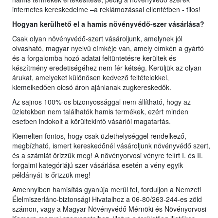
internetes kereskedelme –a reklámozással ellentétben - tilos!
Hogyan kerülhető el a hamis növényvédő-szer vásárlása?
Csak olyan növényvédő-szert vásároljunk, amelynek jól
olvasható, magyar nyelvű címkéje van, amely címkén a gyártó
és a forgalomba hozó adatai feltüntetésre kerültek és
készítmény eredetiségéhez nem fér kétség. Kerüljük az olyan
árukat, amelyeket különösen kedvező feltételekkel,
kiemelkedően olcsó áron ajánlanak zugkereskedők.
Az sajnos 100%-os bizonyossággal nem állítható, hogy az
üzletekben nem találhatók hamis termékek, ezért minden
esetben indokolt a körültekintő vásárlói magatartás.
Kiemelten fontos, hogy csak üzlethelységgel rendelkező,
megbízható, ismert kereskedőnél vásároljunk növényvédő szert,
és a számlát őrizzük meg! A növényorvosi vényre felírt I. és II.
forgalmi kategóriájú szer vásárlása esetén a vény egyik
példányát is őrizzük meg!
Amennyiben hamisítás gyanúja merül fel, forduljon a Nemzeti
Élelmiszerlánc-biztonsági Hivatalhoz a 06-80/263-244-es zöld
számon, vagy a Magyar Növényvédő Mérnöki és Növényorvosi