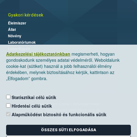
Gyakori kérdések
Élelmiszer
Állat
Növény
Laboratóriumok
Labor/Egyéb
Adatkezelési tájékoztatónkban
megismerheti, hogyan
gondoskodunk személyes adatai védelméről. Weboldalunk
cookie-kat (sütiket) használ a jobb felhasználói élmény
érdekében, melynek biztosításához kérjük, kattintson az
„Elfogadom” gombra.
Statisztikai célú sütik
Nemzeti Élelmiszerlánc-biztonsági Hivatal
Hirdetési célú sütik
Cím: 1024 Budapest, Keleti Károly utca. 24.
Alapműködést biztosító és funkcionális sütik
Levelezési cím: 1525 Budapest. Pf. 30.
ÖSSZES SÜTI ELFOGADÁSA
E-mail:
ugyfelszolgalat@nebih.gov.hu