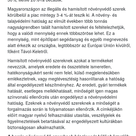
Magyarországon az illegális és hamisított növényvédő szerek
körülbelül a piac mintegy 3-4 %-át teszik ki. A növény- és
talajvédelmi hatóság az elmúlt években több tonnás
nagyságrendben talált hamisított szereket és feltételezhetjük,
hogy a valódi mennyiség ennek többszöröse lehet. Ez a
mennyiség, mint építőipari segédanyag és egyéb megnevezés
alatt érkezik az országba, legtöbbször az Európai Unión kívülről,
főként Távol-Keletről.
Hamisított növényvédő szereknek azokat a termékeket
nevezzük, amelyek eredete és összetétele ismeretlen,
hatékonyságukért senki nem felel, külső megjelenésükben
emlékeztetnek, vagy megtévesztésig hasonlítanak a hatóság
által engedélyezett készítményhez. Az eredeti, gyári termékek
hatását, esetleges mellékhatásait, minőségét igen magas
színvonalú ellenőrzés után engedélyezi a növényvédelmi
hatóság. Ezeknek a növényvédő szereknek a minőségét a
forgalmazás során is folyamatosan ellenőrzik. A címkéjükön
előírt magyar nyelvű felhasználási utasítás, veszélyjelek és
figyelmeztetések betartásával az engedélyezett kultúrákban
biztonságosan alkalmazhatók.