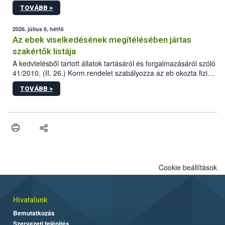
állomás a Kis Rókus utca 15. szám alatti, Czigler Győző által
TOVÁBB >
tervezett új épületébe.
2026. július 6, hétfő
Az ebek viselkedésének megítélésében jártas
szakértők listája
A kedvtelésből tartott állatok tartásáról és forgalmazásáról szóló
41/2010. (II. 26.) Korm.rendelet szabályozza az eb okozta fizikai
sérülés, illetve ennek veszélye keletkezésekor felmerülő
TOVÁBB >
hatósági feladatokat, valamint a veszélyes eb tartását és annak
engedélyezését. Ezen eljárások során szükség esetén be kell
vonni az ebek viselkedésének megítélésében jártas szakértőt.
Cookie beállítások
Hivatalunk
Bemutatkozás
Szervezeti felépítés