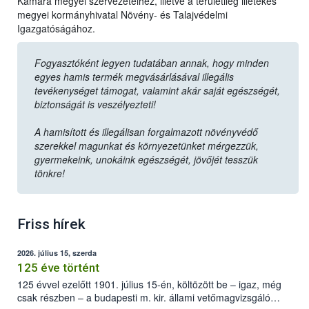
Kamara megyei szervezeteihez, illetve a területileg illetékes
megyei kormányhivatal Növény- és Talajvédelmi
Igazgatóságához.
Fogyasztóként legyen tudatában annak, hogy minden
egyes hamis termék megvásárlásával illegális
tevékenységet támogat, valamint akár saját egészségét,
biztonságát is veszélyezteti!
A hamisított és illegálisan forgalmazott növényvédő
szerekkel magunkat és környezetünket mérgezzük,
gyermekeink, unokáink egészségét, jövőjét tesszük
tönkre!
Friss hírek
2026. július 15, szerda
125 éve történt
125 évvel ezelőtt 1901. július 15-én, költözött be – igaz, még
csak részben – a budapesti m. kir. állami vetőmagvizsgáló