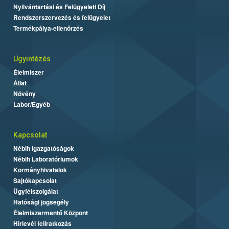
Nyilvántartási és Felügyeleti Díj
Rendszerszervezés és felügyelet
Termékpálya-ellenőrzés
Ügyintézés
Élelmiszer
Állat
Növény
Labor/Egyéb
Kapcsolat
Nébih Igazgatóságok
Nébih Laboratóriumok
Kormányhivatalok
Sajtókapcsolat
Ügyfélszolgálat
Hatósági jogsegély
Élelmiszermentő Központ
Hírlevél feliratkozás