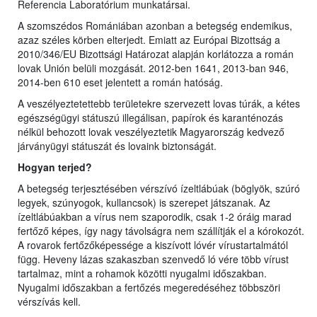
Referencia Laboratórium munkatársai.
A szomszédos Romániában azonban a betegség endemikus,
azaz széles körben elterjedt. Emiatt az Európai Bizottság a
2010/346/EU Bizottsági Határozat alapján korlátozza a román
lovak Unión belüli mozgását. 2012-ben 1641, 2013-ban 946,
2014-ben 610 eset jelentett a román hatóság.
A veszélyeztetettebb területekre szervezett lovas túrák, a kétes
egészségügyi státuszú illegálisan, papírok és karanténozás
nélkül behozott lovak veszélyeztetik Magyarország kedvező
járványügyi státuszát és lovaink biztonságát.
Hogyan terjed?
A betegség terjesztésében vérszívó ízeltlábúak (böglyök, szúró
legyek, szúnyogok, kullancsok) is szerepet játszanak. Az
ízeltlábúakban a vírus nem szaporodik, csak 1-2 óráig marad
fertőző képes, így nagy távolságra nem szállítják el a kórokozót.
A rovarok fertőzőképessége a kiszívott lóvér vírustartalmától
függ. Heveny lázas szakaszban szenvedő ló vére több vírust
tartalmaz, mint a rohamok közötti nyugalmi időszakban.
Nyugalmi időszakban a fertőzés megeredéséhez többszöri
vérszívás kell.