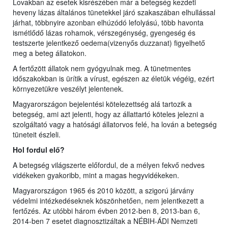
Lovakban az esetek kisrészében már a betegség kezdeti
heveny lázas általános tünetekkel járó szakaszában elhullással
járhat, többnyire azonban elhúzódó lefolyású, több havonta
ismétlődő lázas rohamok, vérszegénység, gyengeség és
testszerte jelentkező oedema(vizenyős duzzanat) figyelhető
meg a beteg állatokon.
A fertőzött állatok nem gyógyulnak meg. A tünetmentes
időszakokban is ürítik a vírust, egészen az életük végéig, ezért
környezetükre veszélyt jelentenek.
Magyarországon bejelentési kötelezettség alá tartozik a
betegség, ami azt jelenti, hogy az állattartó köteles jelezni a
szolgáltató vagy a hatósági állatorvos felé, ha lován a betegség
tüneteit észleli.
Hol fordul elő?
A betegség világszerte előfordul, de a mélyen fekvő nedves
vidékeken gyakoribb, mint a magas hegyvidékeken.
Magyarországon 1965 és 2010 között, a szigorú járvány
védelmi intézkedéseknek köszönhetően, nem jelentkezett a
fertőzés. Az utóbbi három évben 2012-ben 8, 2013-ban 6,
2014-ben 7 esetet diagnosztizáltak a NÉBIH-ÁDI Nemzeti