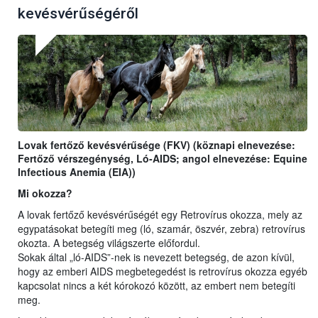
kevésvérűségéről
Lovak fertőző kevésvérűsége (FKV) (köznapi elnevezése:
Fertőző vérszegénység, Ló-AIDS; angol elnevezése: Equine
Infectious Anemia (EIA))
Mi okozza?
A lovak fertőző kevésvérűségét egy Retrovírus okozza, mely az
egypatásokat betegíti meg (ló, szamár, öszvér, zebra) retrovírus
okozta. A betegség világszerte előfordul.
Sokak által „ló-AIDS”-nek is nevezett betegség, de azon kívül,
hogy az emberi AIDS megbetegedést is retrovírus okozza egyéb
kapcsolat nincs a két kórokozó között, az embert nem betegíti
meg.