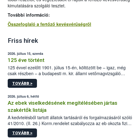
kimutatására szolgáló tesztet.
További információ:
Összefoglaló a fertőző kevésvérűségről
Friss hírek
2026. július 15, szerda
125 éve történt
125 évvel ezelőtt 1901. július 15-én, költözött be – igaz, még
csak részben – a budapesti m. kir. állami vetőmagvizsgáló
állomás a Kis Rókus utca 15. szám alatti, Czigler Győző által
TOVÁBB >
tervezett új épületébe.
2026. július 6, hétfő
Az ebek viselkedésének megítélésében jártas
szakértők listája
A kedvtelésből tartott állatok tartásáról és forgalmazásáról szóló
41/2010. (II. 26.) Korm.rendelet szabályozza az eb okozta fizikai
sérülés, illetve ennek veszélye keletkezésekor felmerülő
TOVÁBB >
hatósági feladatokat, valamint a veszélyes eb tartását és annak