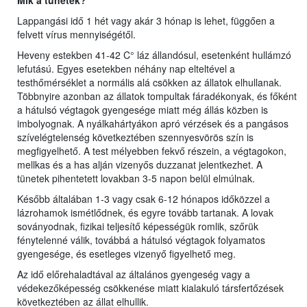
Mik a tünetek?
Lappangási idő 1 hét vagy akár 3 hónap is lehet, függően a
felvett vírus mennyiségétől.
Heveny estekben 41-42 C° láz állandósul, esetenként hullámzó
lefutású. Egyes esetekben néhány nap elteltével a
testhőmérséklet a normális alá csökken az állatok elhullanak.
Többnyire azonban az állatok tompultak fáradékonyak, és főként
a hátulsó végtagok gyengesége miatt még állás közben is
imbolyognak. A nyálkahártyákon apró vérzések és a pangásos
szívelégtelenség következtében szennyesvörös szín is
megfigyelhető. A test mélyebben fekvő részein, a végtagokon,
mellkas és a has alján vizenyős duzzanat jelentkezhet. A
tünetek pihentetett lovakban 3-5 napon belül elmúlnak.
Később általában 1-3 vagy csak 6-12 hónapos időközzel a
lázrohamok ismétlődnek, és egyre tovább tartanak. A lovak
soványodnak, fizikai teljesítő képességük romlik, szőrük
fénytelenné válik, továbbá a hátulsó végtagok folyamatos
gyengesége, és esetleges vizenyő figyelhető meg.
Az idő előrehaladtával az általános gyengeség vagy a
védekezőképesség csökkenése miatt kialakuló társfertőzések
következtében az állat elhullik.