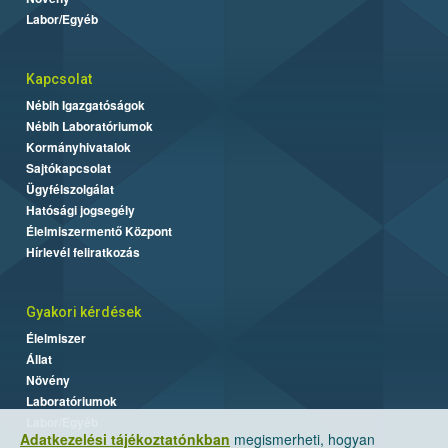
Labor/Egyéb
Kapcsolat
Nébih Igazgatóságok
Nébih Laboratóriumok
Kormányhivatalok
Sajtókapcsolat
Ügyfélszolgálat
Hatósági jogsegély
Élelmiszermentő Központ
Hírlevél feliratkozás
Gyakori kérdések
Élelmiszer
Állat
Növény
Laboratóriumok
Labor/Egyéb
Adatkezelési tájékoztatónkban
megismerheti, hogyan