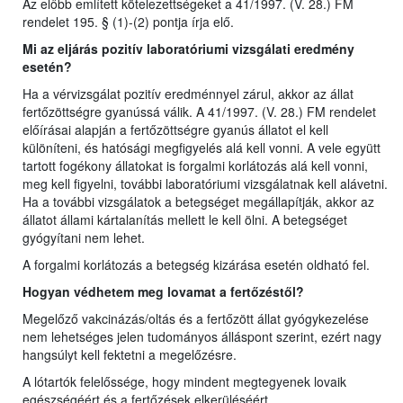
Az előbb említett kötelezettségeket a 41/1997. (V. 28.) FM
rendelet 195. § (1)-(2) pontja írja elő.
Mi az eljárás pozitív laboratóriumi vizsgálati eredmény
esetén?
Ha a vérvizsgálat pozitív eredménnyel zárul, akkor az állat
fertőzöttségre gyanússá válik. A 41/1997. (V. 28.) FM rendelet
előírásai alapján a fertőzöttségre gyanús állatot el kell
különíteni, és hatósági megfigyelés alá kell vonni. A vele együtt
tartott fogékony állatokat is forgalmi korlátozás alá kell vonni,
meg kell figyelni, további laboratóriumi vizsgálatnak kell alávetni.
Ha a további vizsgálatok a betegséget megállapítják, akkor az
állatot állami kártalanítás mellett le kell ölni. A betegséget
gyógyítani nem lehet.
A forgalmi korlátozás a betegség kizárása esetén oldható fel.
Hogyan védhetem meg lovamat a fertőzéstől?
Megelőző vakcinázás/oltás és a fertőzött állat gyógykezelése
nem lehetséges jelen tudományos álláspont szerint, ezért nagy
hangsúlyt kell fektetni a megelőzésre.
A lótartók felelőssége, hogy mindent megtegyenek lovaik
egészségéért és a fertőzések elkerüléséért.