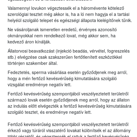
Valamennyi lovukon végeztessék el a háromévente kötelező
szerológiai tesztet még akkor is, ha a ló nem hagyja el a tartási
helyéül szolgáló telepet és egészségi állapota kielégítőnek tűnik.
Ne vásároljanak ismeretlen eredetű, érvényes azonosító
okmányokkal nem rendelkező lovat, még akkor sem, ha
kedvező áron kínálják.
Állatorvosi beavatkozást (injekció beadás, vérvétel, fogreszelés
stb.) elvégzése csak szakszerűen fertőtlenített eszközökkel
történjen szakember által.
Fedeztetés, sperma vásárlása esetén győződjenek meg arról,
hogy a mén fertőző kevésvérűség kimutatására szolgáló
vizsgálat eredménye negatív lett.
Fertőző kevésvérűség szempontjából veszélyeztetett területről
származó lovak esetén győződjenek meg arról, hogy az állaton
az indulás előtt elvégezték a fertőző kevésvérűség kimutatására
szolgáló tesztet, és eredménye negatív lett.
Fertőző kevésvérűség szempontjából veszélyeztetett területről
érkező vagy túráról visszatérő lovakat különítsék el az állomány
többi részétől, és végeztessék el rajtuk a fertőző kevésvérűség