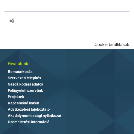
engedélyezését. Ezen eljárások során szükség esetén be kell
vonni az ebek viselkedésének megítélésében jártas szakértőt.
Cookie beállítások
Hivatalunk
Bemutatkozás
Szervezeti felépítés
Gazdálkodási adatok
Felügyeleti szervünk
Projektek
Kapcsolódó linkek
Adatkezelési tájékoztató
Akadálymentességi nyilatkozat
Üzemeltetési információ