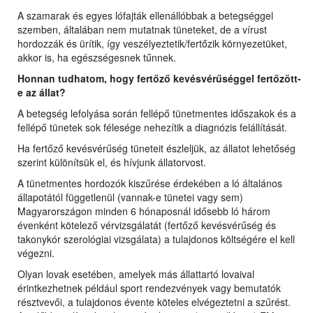
A szamarak és egyes lófajták ellenállóbbak a betegséggel
szemben, általában nem mutatnak tüneteket, de a vírust
hordozzák és ürítik, így veszélyeztetik/fertőzik környezetüket,
akkor is, ha egészségesnek tűnnek.
Honnan tudhatom, hogy fertőző kevésvérűséggel fertőzött-
e az állat?
A betegség lefolyása során fellépő tünetmentes időszakok és a
fellépő tünetek sok félesége nehezítik a diagnózis felállítását.
Ha fertőző kevésvérűség tüneteit észleljük, az állatot lehetőség
szerint különítsük el, és hívjunk állatorvost.
A tünetmentes hordozók kiszűrése érdekében a ló általános
állapotától függetlenül (vannak-e tünetei vagy sem)
Magyarországon minden 6 hónaposnál idősebb ló három
évenként kötelező vérvizsgálatát (fertőző kevésvérűség és
takonykór szerológiai vizsgálata) a tulajdonos költségére el kell
végezni.
Olyan lovak esetében, amelyek más állattartó lovaival
érintkezhetnek például sport rendezvények vagy bemutatók
résztvevői, a tulajdonos évente köteles elvégeztetni a szűrést.