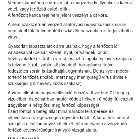
Vemhes kancában a vírus átjut a magzatba is. Ilyenkor a kanca
vetél, vagy fertőzött csikót ellik.
A fertőzött kanca teje nem jelent veszélyt a csikóra.
A nem szakszerűen végzett állatorvosi beavatkozások során,
nem steril tűk illetve műtéti eszközök használata is terjesztheti a
vírust.
Gyakorlati tapasztalatok arra utalnak, hogy a fertőzött ló
váladékaival (bélsár, vizelet, nyál, orrváladék, ondó,
hüvelyváladék) is üríti a vírust, és azt a fogékony lovak szájon át
is felvehetik (pl.: zabla, közös etető, harapások) illetve
fedeztetés során is átadhatják egymásnak. De az ilyen módon
történő fertőzés ritkább, mert nagy mennyiségű vírus átvitele
szükséges (pl. heveny lázas szakasz).
A vírus ellenben nagyon ellenálló beszáradt vérben 7 hónapig,
vizeletben és bélsárban naptól védett helyen 10 hétig, füllesztett
trágyában 4 hétig őrzi meg fertőző képességét.
Ezért fontos a beteg állat mihamarabbi felismerése és
eltávolítása az egészséges egyedek közül. A korai felismerést
szolgálja a lóállományok kötelező, három évente elvégzendő
fertőző kevésvérűségre irányuló vizsgálata is.