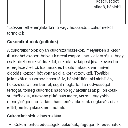
keserűséget
elfedő, hőstabil
*csökkentett energiatartalmú vagy hozzáadott cukor nélküli
termékek
Cukoralkoholok (poliolok)
A cukoralkoholok olyan cukorszármazékok, melyekben a keton
ill. aldehid csoport helyett hidroxil csoport van. Jellemzőjük, hogy
csak részben szívódnak fel, cukrokhoz képest jóval kevesebb
energiabevitelt biztosítanak és hűsítő hatásuk van, mivel
oldódás közben hőt vonnak el a környezetüktől. További
jellemzők a cukorhoz hasonló íz, hőstabilitás, pH stabilitás,
hőkezelésre nem barnul, segít megtartani a nedvességet,
térfogat, tömeg cukorhoz hasonló így alkalmasak pl. piskóták
sütéséhez is, alacsony glikémiás index, viszont nagyobb
mennyiségben puffadást, hasmenést okoznak (legkevésbé az
eritrit) és kutyáknak nem adható.
Cukoralkoholok felhasználása
Cukormentes édességek: cukorkák, rágógumik, bevonatok,