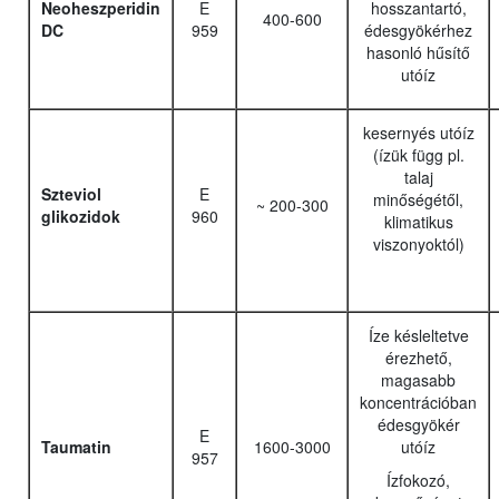
Neoheszperidin
E
hosszantartó,
400-600
DC
959
édesgyökérhez
hasonló hűsítő
utóíz
kesernyés utóíz
(ízük függ pl.
talaj
Szteviol
E
minőségétől,
~ 200-300
glikozidok
960
klimatikus
viszonyoktól)
Íze késleltetve
érezhető,
magasabb
koncentrációban
édesgyökér
E
Taumatin
1600-3000
utóíz
957
Ízfokozó,