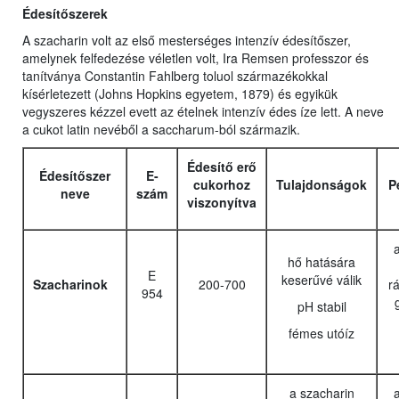
Édesítőszerek
A szacharin volt az első mesterséges intenzív édesítőszer,
amelynek felfedezése véletlen volt, Ira Remsen professzor és
tanítványa Constantin Fahlberg toluol származékokkal
kísérletezett (Johns Hopkins egyetem, 1879) és egyikük
vegyszeres kézzel evett az ételnek intenzív édes íze lett. A neve
a cukot latin nevéből a saccharum-ból származik.
Édesítő erő
Édesítőszer
E-
cukorhoz
Tulajdonságok
P
neve
szám
viszonyítva
a
hő hatására
E
keserűvé válik
Szacharinok
200-700
rá
954
pH stabil
fémes utóíz
a szacharin
a