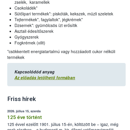
zselék, karamellek
Csokoládék*
Sütőipari termékek*: piskóták, kekszek, müzli szeletek
Tejtermékek*, fagylaltok*, jégkrémek*
Dzsemek*: gyümölcsös ízt erősítik
Asztali édesítőszerek
Gyógyszerek
Fogkrémek (xilit)
*csökkentett energiatartalmú vagy hozzáadott cukor nélküli
termékek
Kapcsolódód anyag
Az előadás letölhető formában
Friss hírek
2026. július 15, szerda
125 éve történt
125 évvel ezelőtt 1901. július 15-én, költözött be – igaz, még
csak részben – a budapesti m. kir. állami vetőmagvizsgáló