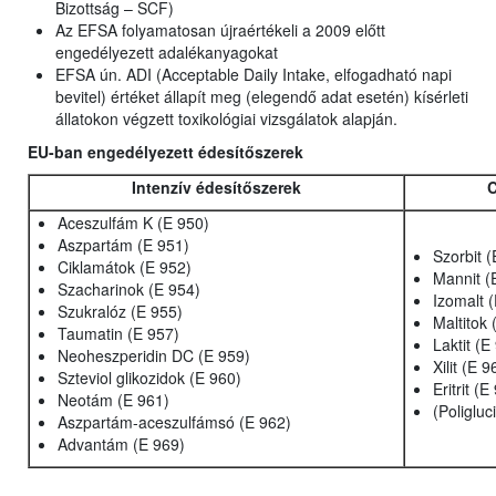
Bizottság – SCF)
Az EFSA folyamatosan újraértékeli a 2009 előtt
engedélyezett adalékanyagokat
EFSA ún. ADI (Acceptable Daily Intake, elfogadható napi
bevitel) értéket állapít meg (elegendő adat esetén) kísérleti
állatokon végzett toxikológiai vizsgálatok alapján.
EU-ban engedélyezett édesítőszerek
Intenzív édesítőszerek
C
Aceszulfám K (E 950)
Aszpartám (E 951)
Szorbit (
Ciklamátok (E 952)
Mannit (
Szacharinok (E 954)
Izomalt 
Szukralóz (E 955)
Maltitok 
Taumatin (E 957)
Laktit (E
Neoheszperidin DC (E 959)
Xilit (E 9
Szteviol glikozidok (E 960)
Eritrit (E
Neotám (E 961)
(Poligluc
Aszpartám-aceszulfámsó (E 962)
Advantám (E 969)