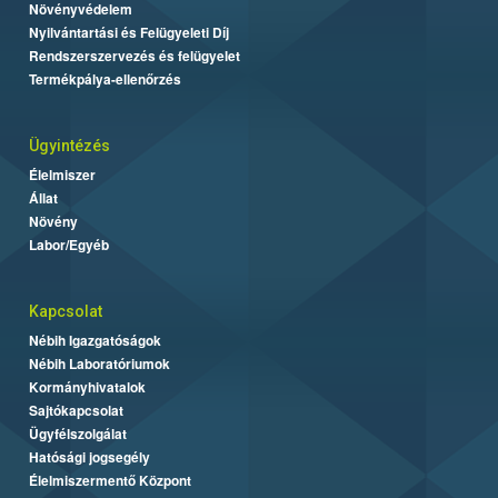
Növényvédelem
Nyilvántartási és Felügyeleti Díj
Rendszerszervezés és felügyelet
Termékpálya-ellenőrzés
Ügyintézés
Élelmiszer
Állat
Növény
Labor/Egyéb
Kapcsolat
Nébih Igazgatóságok
Nébih Laboratóriumok
Kormányhivatalok
Sajtókapcsolat
Ügyfélszolgálat
Hatósági jogsegély
Élelmiszermentő Központ