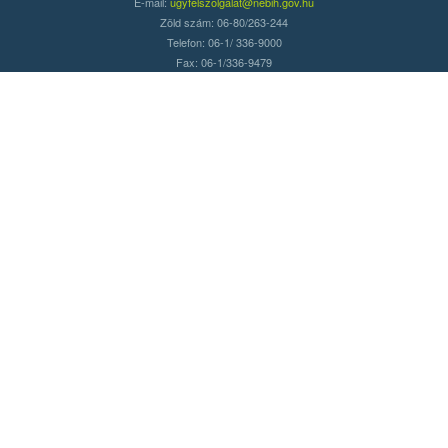
E-mail:
ugyfelszolgalat@nebih.gov.hu
Zöld szám: 06-80/263-244
Telefon: 06-1/ 336-9000
Fax: 06-1/336-9479