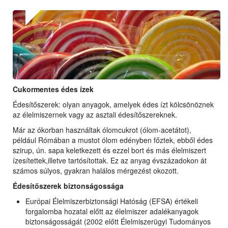
Cukormentes édes ízek
Édesítőszerek: olyan anyagok, amelyek édes ízt kölcsönöznek
az élelmiszernek vagy az asztali édesítőszereknek.
Már az ókorban használtak ólomcukrot (ólom-acetátot),
például Rómában a mustot ólom edényben főztek, ebből édes
szirup, ún. sapa keletkezett és ezzel bort és más élelmiszert
ízesítettek,illetve tartósítottak. Ez az anyag évszázadokon át
számos súlyos, gyakran halálos mérgezést okozott.
Édesítőszerek biztonságossága
Európai Élelmiszerbiztonsági Hatóság (EFSA) értékeli
forgalomba hozatal előtt az élelmiszer adalékanyagok
biztonságosságát (2002 előtt Élelmiszerügyi Tudományos