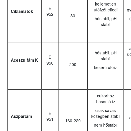
kellemetlen
E
utóízét elfedi
g
Ciklamátok
952
30
hőstabil, pH
stabil
a
hőstabil, pH
üd
E
stabil
Aceszulfám K
950
200
keserű utóíz
cukorhoz
hasonló íz
csak savas
E
Aszpartám
közegben stabil
a
951
160-220
nem hőstabil