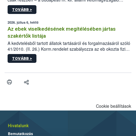
állomás a Kis Rókus utca 15. szám alatti, Czigler Győző által
TOVÁBB >
tervezett új épületébe.
2026. július 6, hétfő
Az ebek viselkedésének megítélésében jártas
szakértők listája
A kedvtelésből tartott állatok tartásáról és forgalmazásáról szóló
41/2010. (II. 26.) Korm.rendelet szabályozza az eb okozta fizikai
sérülés, illetve ennek veszélye keletkezésekor felmerülő
TOVÁBB >
hatósági feladatokat, valamint a veszélyes eb tartását és annak
engedélyezését. Ezen eljárások során szükség esetén be kell
vonni az ebek viselkedésének megítélésében jártas szakértőt.
Cookie beállítások
Hivatalunk
Bemutatkozás