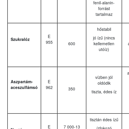
fenil-alanin-
forrást
tartalmaz
hőstabil
E
jó ízű (nincs
Szukralóz
955
600
kellemetlen
utóíz)
a
vízben jól
Aszpartám-
E
oldódik
aceszulfámsó
962
350
tiszta, édes íz
tisztán édes ízű
E
7 000-13
ízfokozó