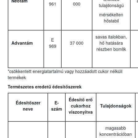
Neotám
961
000
tulajdonságú
mérsékelten
hőstabil
savas italokban,
E
Advantám
37 000
hő hatására
969
részben bomlik
*csökkentett energiatartalmú vagy hozzáadott cukor nélküli
termékek
Természetes eredetű édesítőszerek
Édesítő erő
Édesítőszer
E-
cukorhoz
Tulajdonságok
neve
szám
viszonyítva
magasabb
koncentrációban