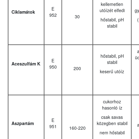
kellemetlen
E
utóízét elfedi
g
Ciklamátok
952
30
hőstabil, pH
stabil
a
hőstabil, pH
üd
E
stabil
Aceszulfám K
950
200
keserű utóíz
cukorhoz
hasonló íz
csak savas
E
Aszpartám
közegben stabil
a
951
160-220
nem hőstabil