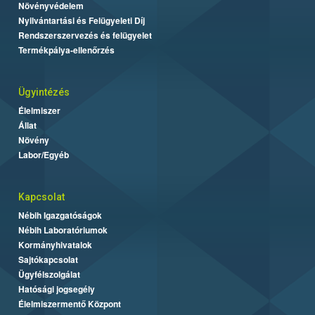
Növényvédelem
Nyilvántartási és Felügyeleti Díj
Rendszerszervezés és felügyelet
Termékpálya-ellenőrzés
Ügyintézés
Élelmiszer
Állat
Növény
Labor/Egyéb
Kapcsolat
Nébih Igazgatóságok
Nébih Laboratóriumok
Kormányhivatalok
Sajtókapcsolat
Ügyfélszolgálat
Hatósági jogsegély
Élelmiszermentő Központ