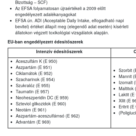
Bizottság – SCF)
Az EFSA folyamatosan újraértékeli a 2009 előtt
engedélyezett adalékanyagokat
EFSA ún. ADI (Acceptable Daily Intake, elfogadható napi
bevitel) értéket állapít meg (elegendő adat esetén) kísérleti
állatokon végzett toxikológiai vizsgálatok alapján.
EU-ban engedélyezett édesítőszerek
Intenzív édesítőszerek
C
Aceszulfám K (E 950)
Aszpartám (E 951)
Szorbit (
Ciklamátok (E 952)
Mannit (
Szacharinok (E 954)
Izomalt 
Szukralóz (E 955)
Maltitok 
Taumatin (E 957)
Laktit (E
Neoheszperidin DC (E 959)
Xilit (E 9
Szteviol glikozidok (E 960)
Eritrit (E
Neotám (E 961)
(Poligluc
Aszpartám-aceszulfámsó (E 962)
Advantám (E 969)