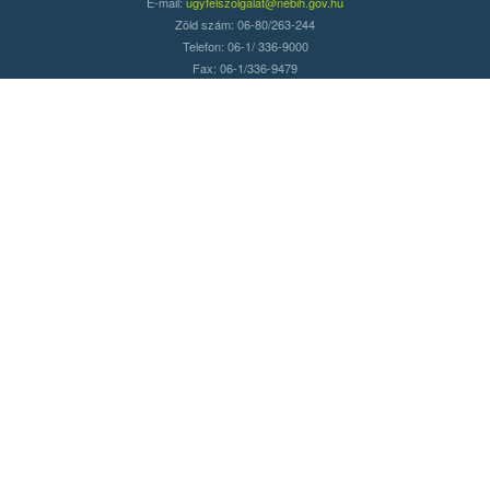
E-mail:
ugyfelszolgalat@nebih.gov.hu
Zöld szám: 06-80/263-244
Telefon: 06-1/ 336-9000
Fax: 06-1/336-9479