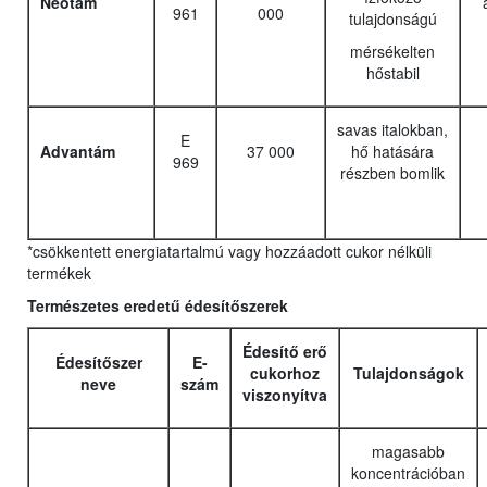
Neotám
961
000
tulajdonságú
mérsékelten
hőstabil
savas italokban,
E
Advantám
37 000
hő hatására
969
részben bomlik
*csökkentett energiatartalmú vagy hozzáadott cukor nélküli
termékek
Természetes eredetű édesítőszerek
Édesítő erő
Édesítőszer
E-
cukorhoz
Tulajdonságok
neve
szám
viszonyítva
magasabb
koncentrációban