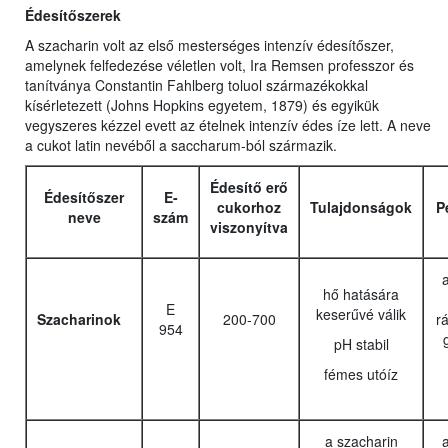
Édesítőszerek
A szacharin volt az első mesterséges intenzív édesítőszer,
amelynek felfedezése véletlen volt, Ira Remsen professzor és
tanítványa Constantin Fahlberg toluol származékokkal
kísérletezett (Johns Hopkins egyetem, 1879) és egyikük
vegyszeres kézzel evett az ételnek intenzív édes íze lett. A neve
a cukot latin nevéből a saccharum-ból származik.
Édesítő erő
Édesítőszer
E-
cukorhoz
Tulajdonságok
P
neve
szám
viszonyítva
a
hő hatására
E
keserűvé válik
Szacharinok
200-700
rá
954
pH stabil
fémes utóíz
a szacharin
a