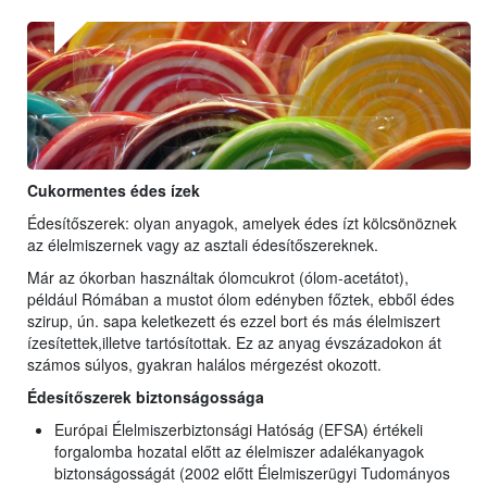
Cukormentes édes ízek
Édesítőszerek: olyan anyagok, amelyek édes ízt kölcsönöznek
az élelmiszernek vagy az asztali édesítőszereknek.
Már az ókorban használtak ólomcukrot (ólom-acetátot),
például Rómában a mustot ólom edényben főztek, ebből édes
szirup, ún. sapa keletkezett és ezzel bort és más élelmiszert
ízesítettek,illetve tartósítottak. Ez az anyag évszázadokon át
számos súlyos, gyakran halálos mérgezést okozott.
Édesítőszerek biztonságossága
Európai Élelmiszerbiztonsági Hatóság (EFSA) értékeli
forgalomba hozatal előtt az élelmiszer adalékanyagok
biztonságosságát (2002 előtt Élelmiszerügyi Tudományos