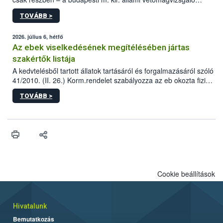
állomás a Kis Rókus utca 15. szám alatti, Czigler Győző által
TOVÁBB >
tervezett új épületébe.
2026. július 6, hétfő
Az ebek viselkedésének megítélésében jártas
szakértők listája
A kedvtelésből tartott állatok tartásáról és forgalmazásáról szóló
41/2010. (II. 26.) Korm.rendelet szabályozza az eb okozta fizikai
sérülés, illetve ennek veszélye keletkezésekor felmerülő
TOVÁBB >
hatósági feladatokat, valamint a veszélyes eb tartását és annak
engedélyezését. Ezen eljárások során szükség esetén be kell
vonni az ebek viselkedésének megítélésében jártas szakértőt.
Cookie beállítások
Hivatalunk
Bemutatkozás