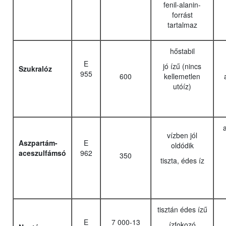
fenil-alanin-
forrást
tartalmaz
hőstabil
E
jó ízű (nincs
Szukralóz
955
600
kellemetlen
utóíz)
a
vízben jól
Aszpartám-
E
oldódik
aceszulfámsó
962
350
tiszta, édes íz
tisztán édes ízű
E
7 000-13
ízfokozó