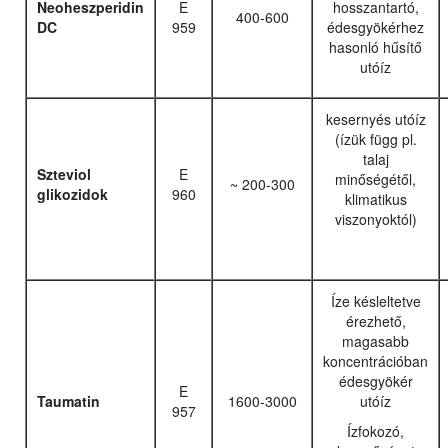
Neoheszperidin
E
hosszantartó,
400-600
DC
959
édesgyökérhez
hasonló hűsítő
utóíz
kesernyés utóíz
(ízük függ pl.
talaj
Szteviol
E
minőségétől,
~ 200-300
glikozidok
960
klimatikus
viszonyoktól)
Íze késleltetve
érezhető,
magasabb
koncentrációban
édesgyökér
E
Taumatin
1600-3000
utóíz
957
Ízfokozó,