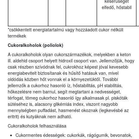
keserűséget
elfedő, hőstabil
*csökkentett energiatartalmú vagy hozzáadott cukor nélküli
termékek
Cukoralkoholok (poliolok)
A cukoralkoholok olyan cukorszármazékok, melyekben a keton
ill. aldehid csoport helyett hidroxil csoport van. Jellemzőjük, hogy
csak részben szívódnak fel, cukrokhoz képest jóval kevesebb
energiabevitelt biztosítanak és hűsítő hatásuk van, mivel
oldódás közben hőt vonnak el a környezetüktől. További
jellemzők a cukorhoz hasonló íz, hőstabilitás, pH stabilitás,
hőkezelésre nem barnul, segít megtartani a nedvességet,
térfogat, tömeg cukorhoz hasonló így alkalmasak pl. piskóták
sütéséhez is, alacsony glikémiás index, viszont nagyobb
mennyiségben puffadást, hasmenést okoznak (legkevésbé az
eritrit) és kutyáknak nem adható.
Cukoralkoholok felhasználása
Cukormentes édességek: cukorkák, rágógumik, bevonatok,