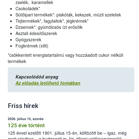
zselék, karamellek
Csokoládék*
Sütőipari termékek*: piskóták, kekszek, müzli szeletek
Tejtermékek*, fagylaltok*, jégkrémek*
Dzsemek*: gyümölcsös ízt erősítik
Asztali édesítőszerek
Gyógyszerek
Fogkrémek (xilit)
*csökkentett energiatartalmú vagy hozzáadott cukor nélküli
termékek
Kapcsolódód anyag
Az előadás letölhető formában
Friss hírek
2026. július 15, szerda
125 éve történt
125 évvel ezelőtt 1901. július 15-én, költözött be – igaz, még
csak részben – a budapesti m. kir. állami vetőmagvizsgáló