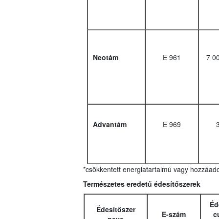
Neotám
E 961
7 0
Advantám
E 969
*csökkentett energiatartalmú vagy hozzáado
Természetes eredetű édesítőszerek
Éd
Édesítőszer
E-szám
c