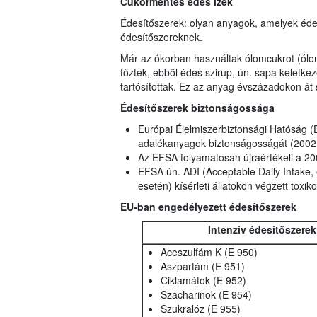
Cukormentes édes ízek
Édesítőszerek: olyan anyagok, amelyek édes
édesítőszereknek.
Már az ókorban használtak ólomcukrot (ól
főztek, ebből édes szirup, ún. sapa keletkeze
tartósítottak. Ez az anyag évszázadokon át
Édesítőszerek biztonságossága
Európai Élelmiszerbiztonsági Hatóság (E
adalékanyagok biztonságosságát (2002 
Az EFSA folyamatosan újraértékeli a 20
EFSA ún. ADI (Acceptable Daily Intake, 
esetén) kísérleti állatokon végzett toxiko
EU-ban engedélyezett édesítőszerek
Intenzív édesítőszerek
Aceszulfám K (E 950)
Aszpartám (E 951)
Ciklamátok (E 952)
Szacharinok (E 954)
Szukralóz (E 955)