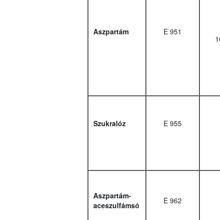
Aszpartám
E 951
1
Szukralóz
E 955
Aszpartám-
E 962
aceszulfámsó