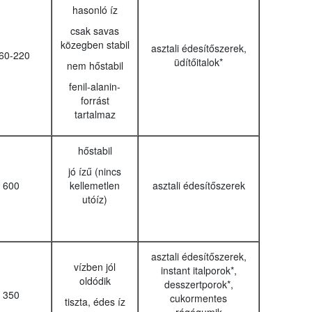
hasonló íz
csak savas
közegben stabil
asztali édesítőszerek,
60-220
üdítőitalok*
nem hőstabil
fenil-alanin-
forrást
tartalmaz
hőstabil
jó ízű (nincs
600
kellemetlen
asztali édesítőszerek
utóíz)
asztali édesítőszerek,
vízben jól
instant italporok*,
oldódik
desszertporok*,
350
cukormentes
tiszta, édes íz