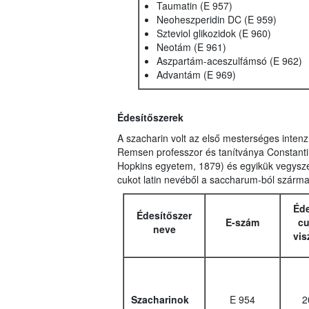
Taumatin (E 957)
Neoheszperidin DC (E 959)
Szteviol glikozidok (E 960)
Neotám (E 961)
Aszpartám-aceszulfámsó (E 962)
Advantám (E 969)
Édesítőszerek
A szacharin volt az első mesterséges intenzí
Remsen professzor és tanítványa Constantin
Hopkins egyetem, 1879) és egyikük vegyszere
cukot latin nevéből a saccharum-ból szárma
Éde
Édesítőszer
E-szám
cu
neve
vis
Szacharinok
E 954
2