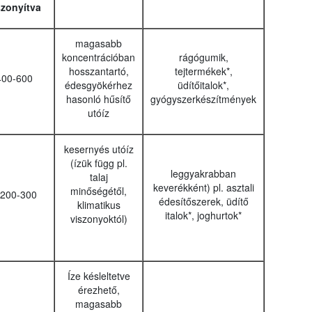
szonyítva
magasabb
koncentrációban
rágógumik,
hosszantartó,
tejtermékek*,
400-600
édesgyökérhez
üdítőitalok*,
hasonló hűsítő
gyógyszerkészítmények
utóíz
kesernyés utóíz
(ízük függ pl.
leggyakrabban
talaj
keverékként) pl. asztali
minőségétől,
 200-300
édesítőszerek, üdítő
klimatikus
italok*, joghurtok*
viszonyoktól)
Íze késleltetve
érezhető,
magasabb