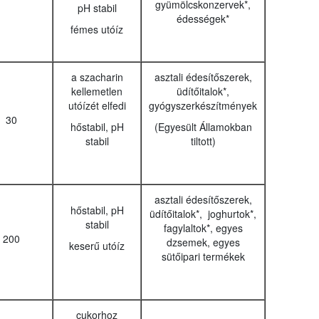
gyümölcskonzervek*,
pH stabil
édességek*
fémes utóíz
a szacharin
asztali édesítőszerek,
kellemetlen
üdítőitalok*,
utóízét elfedi
gyógyszerkészítmények
30
hőstabil, pH
(Egyesült Államokban
stabil
tiltott)
asztali édesítőszerek,
hőstabil, pH
üdítőitalok*, joghurtok*,
stabil
fagylaltok*, egyes
200
dzsemek, egyes
keserű utóíz
sütőipari termékek
cukorhoz