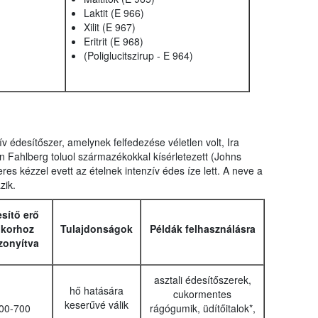
Laktit (E 966)
Xilit (E 967)
Eritrit (E 968)
(Poliglucitszirup - E 964)
v édesítőszer, amelynek felfedezése véletlen volt, Ira
 Fahlberg toluol származékokkal kísérletezett (Johns
s kézzel evett az ételnek intenzív édes íze lett. A neve a
zik.
sítő erő
korhoz
Tulajdonságok
Példák felhasználásra
zonyítva
asztali édesítőszerek,
hő hatására
cukormentes
keserűvé válik
00-700
rágógumik, üdítőitalok*,