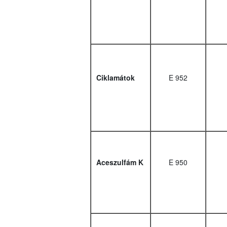
Ciklamátok
E 952
Aceszulfám K
E 950