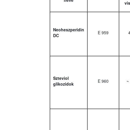
neve
vi
Neoheszperidin
E 959
DC
Szteviol
E 960
~
glikozidok