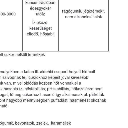
koncentrációban
édesgyökér
rágógumik, jégkrémek*,
600-3000
utóíz
nem alkoholos italok
Ízfokozó,
keserűséget
elfedő, hőstabil
tt cukor nélküli termékek
lyekben a keton ill. aldehid csoport helyett hidroxil
n szívódnak fel, cukrokhoz képest jóval kevesebb
suk van, mivel oldódás közben hőt vonnak el a
 hasonló íz, hőstabilitás, pH stabilitás, hőkezelésre nem
fogat, tömeg cukorhoz hasonló így alkalmasak pl. piskóták
iszont nagyobb mennyiségben puffadást, hasmenést okoznak
ható.
ógumik, bevonatok, zselék, karamellek