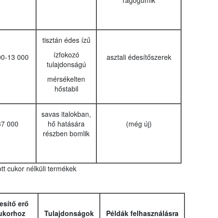
rágógumik
tisztán édes ízű
ízfokozó
00-13 000
asztali édesítőszerek
tulajdonságú
mérsékelten
hőstabil
savas italokban,
37 000
hő hatására
(még új)
részben bomlik
tt cukor nélküli termékek
esítő erő
ukorhoz
Tulajdonságok
Példák felhasználásra