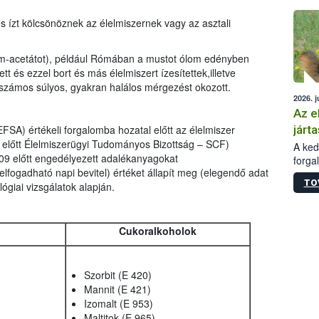
épüle
 ízt kölcsönöznek az élelmiszernek vagy az asztali
om-acetátot), például Rómában a mustot ólom edényben
tt és ezzel bort és más élelmiszert ízesítettek,illetve
 számos súlyos, gyakran halálos mérgezést okozott.
2026. j
Az e
járta
FSA) értékeli forgalomba hozatal előtt az élelmiszer
előtt Élelmiszerügyi Tudományos Bizottság – SCF)
A kedv
09 előtt engedélyezett adalékanyagokat
forga
elfogadható napi bevitel) értéket állapít meg (elegendő adat
Korm.
TO
lógiai vizsgálatok alapján.
sérül
felme
veszé
Ezen 
Cukoralkoholok
vonni
jártas
Szorbit (E 420)
Mannit (E 421)
Izomalt (E 953)
Maltitok (E 965)