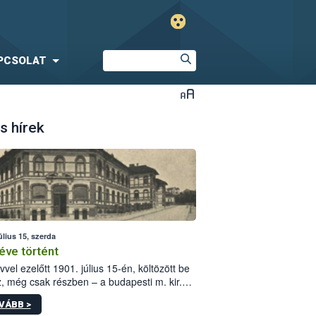
PCSOLAT
s hírek
úlius 15, szerda
éve történt
vvel ezelőtt 1901. július 15-én, költözött be
z, még csak részben – a budapesti m. kir.
i vetőmagvizsgáló állomás a Kis Rókus utca
VÁBB >
ám alatti, Czigler Győző által tervezett új