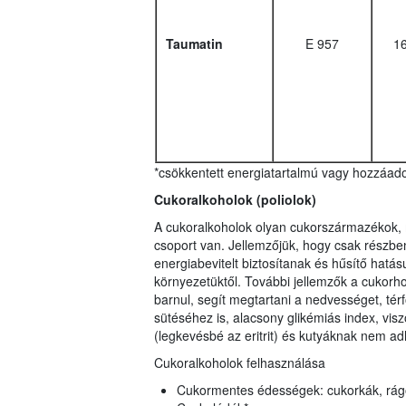
Taumatin
E 957
1
*csökkentett energiatartalmú vagy hozzáado
Cukoralkoholok (poliolok)
A cukoralkoholok olyan cukorszármazékok, me
csoport van. Jellemzőjük, hogy csak részbe
energiabevitelt biztosítanak és hűsítő hatá
környezetüktől. További jellemzők a cukorhoz
barnul, segít megtartani a nedvességet, tér
sütéséhez is, alacsony glikémiás index, v
(legkevésbé az eritrit) és kutyáknak nem ad
Cukoralkoholok felhasználása
Cukormentes édességek: cukorkák, rág