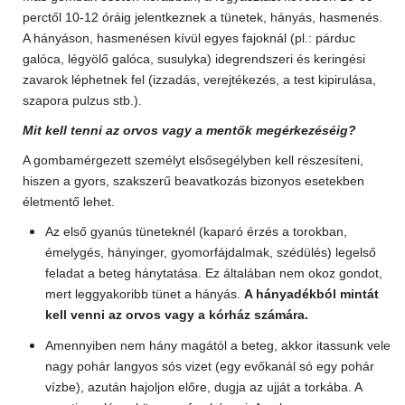
perctől 10-12 óráig jelentkeznek a tünetek, hányás, hasmenés.
A hányáson, hasmenésen kívül egyes fajoknál (pl.: párduc
galóca, légyölő galóca, susulyka) idegrendszeri és keringési
zavarok léphetnek fel (izzadás, verejtékezés, a test kipirulása,
szapora pulzus stb.).
Mit kell tenni az orvos vagy a mentők megérkezéséig?
A gombamérgezett személyt elsősegélyben kell részesíteni,
hiszen a gyors, szakszerű beavatkozás bizonyos esetekben
életmentő lehet.
Az első gyanús tüneteknél (kaparó érzés a torokban,
émelygés, hányinger, gyomorfájdalmak, szédülés) legelső
feladat a beteg hánytatása. Ez általában nem okoz gondot,
mert leggyakoribb tünet a hányás.
A hányadékból mintát
kell venni az orvos vagy a kórház számára.
Amennyiben nem hány magától a beteg, akkor itassunk vele
nagy pohár langyos sós vizet (egy evőkanál só egy pohár
vízbe), azután hajoljon előre, dugja az ujját a torkába. A