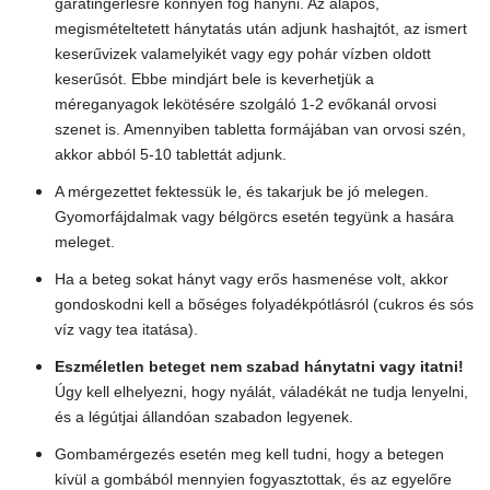
garatingerlésre könnyen fog hányni. Az alapos,
megismételtetett hánytatás után adjunk hashajtót, az ismert
keserűvizek valamelyikét vagy egy pohár vízben oldott
keserűsót. Ebbe mindjárt bele is keverhetjük a
méreganyagok lekötésére szolgáló 1-2 evőkanál orvosi
szenet is. Amennyiben tabletta formájában van orvosi szén,
akkor abból 5-10 tablettát adjunk.
A mérgezettet fektessük le, és takarjuk be jó melegen.
Gyomorfájdalmak vagy bélgörcs esetén tegyünk a hasára
meleget.
Ha a beteg sokat hányt vagy erős hasmenése volt, akkor
gondoskodni kell a bőséges folyadékpótlásról (cukros és sós
víz vagy tea itatása).
Eszméletlen beteget nem szabad hánytatni vagy itatni!
Úgy kell elhelyezni, hogy nyálát, váladékát ne tudja lenyelni,
és a légútjai állandóan szabadon legyenek.
Gombamérgezés esetén meg kell tudni, hogy a betegen
kívül a gombából mennyien fogyasztottak, és az egyelőre