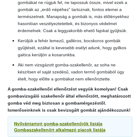
gombákat ne rúgjuk fel, ne tapossuk össze, mivel ezek a
gombák az „erdő népéhez” tartoznak, fontos elemei a
természetnek. Manapság a gombák is, más élőlényekhez
hasonlóan veszélyeztetettek, és bizonyos védelmet
érdemelnek. Csak a leggyakoribb ehető fajokat gyűjtsük.
Kerüljük a fehér lemezű, galléros, bocskoros gombák
gyűjtését, ezáltal is kevesebb esélyt adunk, hogy gyilkos
galóca kerüljön a kosarunkba.
Aki nem vizsgázott gomba-szakellenőr, az soha ne
készítsen el saját szedésű, vadon termő gombából úgy
ételt, hogy előtte a gombákat nem ellenőriztette.
A gomba-szakellenőri ellenőrzést vegyük komolyan! Csak
gombavizsgáló szakellenőr által ellenőrzött, meghatározott
gomba véd meg biztosan a gombamérgezéstől.
Ismerőseinknek is csak bevizsgált gombát ajándékozzunk!
Nyilvántartott gomba-szakellenőrök listája
Gombaszakellenőrt alkalmazó piacok listája