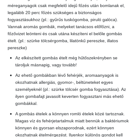
méreganyagok csak megfelelő idejű főzés után bomlanak el,
legalább 20 perc főzés szükséges a biztonságos
fogyasztásukhoz (pl.: gyűrűs tuskógomba, piruló galóca).
Vannak aromás gombák, melyeket tanácsos előfőzni, a
főzővizet leönteni és csak utána készíteni el belőle gombás
ételt. (pl.: szürke tölcsérgomba, lilatönkű pereszke, illatos
pereszke)
Az elkészített gombás ételt még hűtőszekrényben se
tároljuk másnapig, vagy tovább!
Az ehető gombákban lévő fehérjék, aromaanyagok is
okozhatnak allergiás, gyomor-, béltüneteket egyes
személyeknél (pl.: szürke tölcsér gomba fogyasztása). Az
ilyen gombafajt javasolt keverten fogyasztani más ehető
gombákkal.
A gombás ételek a könnyen romló ételek közé tartoznak.
Magas víz és fehérjetartalmuk miatt bennük a baktériumok
könnyen és gyorsan elszaporodnak, ezért könnyen
okozhatnak ételmérgezést. Ilyenkor különös gondot kell