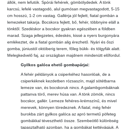
állók, nem lefutók. Spórái fehérek, gömbölydedek. A tönk
karcsú, lefelé vastagodó, alul gumósan megvastagodott, 5-15
cm hosszú, 1-2 cm vastag. Gallérja jól fejlett, fiatal gombán a
lemezeket takarja. Bocskora fejlett, bő, fehér, többnyire eláll a
tönktől. Szedéskor a bocskor gyakran egészében a földben
marad. Szaga jellegzetes, édeskés, kissé a nyers burgonyára
emlékeztet, de a fiatal gombán alig érezhető. Nyári és őszi
gomba, júniustól októberig terem, főleg bükk- és tölgyfák alatt.
Melegkedvelő faj, az országban majdnem mindenütt előfordul.
Gyilkos galóca ehető gombapárjai:
A fehér példányok a csiperkéhez hasonlóak, de a
csiperkéknek kezdetben rózsaszín, majd sötétbarna
lemeze van, és bocskoruk nincs. A galambgombáknak
pattanva törő, merev húsa van. A tönk zömök, nincs
bocskor, gallér. Lemeze fehéres-krémszínű, és mivel
merevek, könnyen töredeznek. A fiatal, még fehér
burokba zárt gyilkos galóca az apró termetű pöfeteg
gombákkal téveszthető össze. Szembeötlő különbség
tapasztalható azonban, ha a gombákat kettévágjuk. A