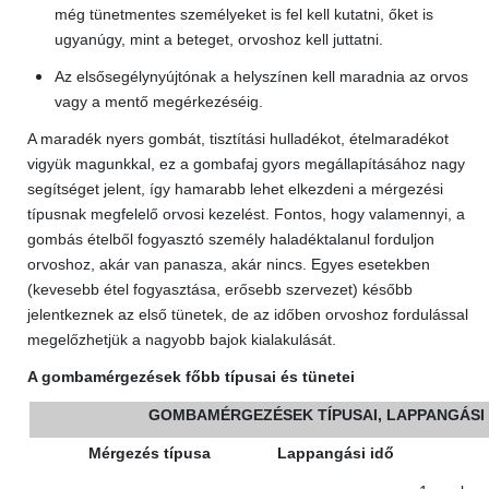
még tünetmentes személyeket is fel kell kutatni, őket is
ugyanúgy, mint a beteget, orvoshoz kell juttatni.
Az elsősegélynyújtónak a helyszínen kell maradnia az orvos
vagy a mentő megérkezéséig.
A maradék nyers gombát, tisztítási hulladékot, ételmaradékot
vigyük magunkkal, ez a gombafaj gyors megállapításához nagy
segítséget jelent, így hamarabb lehet elkezdeni a mérgezési
típusnak megfelelő orvosi kezelést. Fontos, hogy valamennyi, a
gombás ételből fogyasztó személy haladéktalanul forduljon
orvoshoz, akár van panasza, akár nincs. Egyes esetekben
(kevesebb étel fogyasztása, erősebb szervezet) később
jelentkeznek az első tünetek, de az időben orvoshoz fordulással
megelőzhetjük a nagyobb bajok kialakulását.
A gombamérgezések főbb típusai és tünetei
GOMBAMÉRGEZÉSEK TÍPUSAI, LAPPANGÁSI I
Mérgezés típusa
Lappangási idő