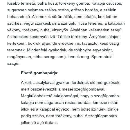
Kisebb termetű, puha húsú, törékeny gomba. Kalapja csúcsos,
sugarasan selymes-szálas-rostos, erősen bordás, a szélein
behasadozó. A lemezek sűrűn állók, nem lefutók, kezdetben
szürkés, végül szürkésbarna színűek. Húsa fehéres, a kalapban
vékony, törékeny, puha, vizenyős. Általában kellemetlen szagú
és édeskés-kesernyés ízű. Tönkje törékeny. Árnyékos talajon,
kertekben, bokrok alján, de erdőkben is, tavasztól késő őszig
teremnek. Mindenfelé gyakoriak, de többnyire egyenként,
magányosan, néha seregesen jelennek meg. Spermatoid
szagú.
Ehető gombapárja:
A kerti susulykával gyakran fordulnak elő mérgezések,
mert összetévesztik a mezei szegfűgombával.
Megkülönböztető tulajdonságai, hogy a szegfűgomba
kalapja nem sugarasan rostos-bordás, lemezei ritkán
állók és a kalappal egyező, nem sötét színűek, tönkje
pedig szívós, nem törékeny, puha. A szegfűgombára
jellemző a jó illata is