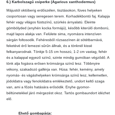
6.) Karbolszagú csiperke (Agaricus xanthodermus)
Májustól októberig erdőszélen, tisztásokon, füves helyeken
csoportosan vagy seregesen terem. Korhadékbontó faj. Kalapja
fehér vagy világos füstszínű, szürkés árnyalatú. Eleinte
gömbölyded (enyhén kocka formájú), később kiterülő domború,
majd lapos alakja van. Felülete sima, nyomásra intenzíven
sárgán foltosodik. Fehéresből rózsaszínen át sötétbarnává,
feketévé érő lemezei sűrűn állnak, és a tönknél kissé
felkanyarodnak. Tönkje 5-15 cm hosszú, 1-2 cm vastag, fehér
és a kalappal egyező színű, szinte mindig gumóban végződő. A
tönk alja fogásra erősen krómsárga színű lesz. Többnyire
vékony, szakadozó gallérja van. Húsa: fehér, kemény, amely
nyomás- és vágáshelyeken krómsárga színű lesz, kellemetlen,
jódoldatra vagy fenololdatra emlékeztető, undort keltő szaga
van, ami a főzés hatására erősödik. Enyhe gyomor-
béltünetekkel járó mérgezést okoz. Tartós gombaundort idézhet
elő.
Ehető gombapárja: