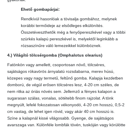
Ehető gombapárjai:
Rendkívül hasonlóak a tövisalja gombához, melynek
korábbi termőideje az elsődleges elkülönítés.
Összetéveszthetők még a fenyőpereszkével vagy a többi
szürkés kalapú pereszkével is, melyektől leginkább a
rózsaszínűre váló lemezeikkel különböznek.
4.) Világító tölcsérgomba (Omphalotus olearius)
Fatönkön vagy amellett, csoportosan növő, tölcséres,
sajátságos rókavörös árnyalatú rozsdabarna, merev húsú,
közepes vagy nagy termetű, feltűnő gomba. Kalapja kezdetben
domború, de végül erősen tölcséres lesz, 4-20 cm széles, de
nem ritka az óriás növés sem. Jellemző a fényes kalapon a
sugarasan szálas, vonalas, sötétebb finom rajzolat. A tönk
megnyúlt, lefelé fokozatosan vékonyodó, 4-20 cm hosszú, 0,5-2
cm vastag, de lehet igen rövid, vagy akár 40 cm hosszú is.
Színe a kalapnál kissé világosabb. Gyenge, de sajátságos
avarszaga van. Különféle lombfák tövén, tuskóján vagy körülötte