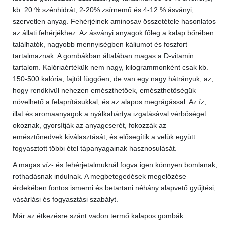
kb. 20 % szénhidrát, 2-20% zsírnemű és 4-12 % ásványi,
szervetlen anyag. Fehérjéinek aminosav összetétele hasonlatos
az állati fehérjékhez. Az ásványi anyagok főleg a kalap bőrében
találhatók, nagyobb mennyiségben káliumot és foszfort
tartalmaznak. A gombákban általában magas a D-vitamin
tartalom. Kalóriaértékük nem nagy, kilogrammonként csak kb.
150-500 kalória, fajtól függően, de van egy nagy hátrányuk, az,
hogy rendkívül nehezen emészthetőek, emészthetőségük
növelhető a felaprításukkal, és az alapos megrágással. Az íz,
illat és aromaanyagok a nyálkahártya izgatásával vérbőséget
okoznak, gyorsítják az anyagcserét, fokozzák az
emésztőnedvek kiválasztását, és elősegítik a velük együtt
fogyasztott többi étel tápanyagainak hasznosulását.
A magas víz- és fehérjetalmuknál fogva igen könnyen bomlanak,
rothadásnak indulnak. A megbetegedések megelőzése
érdekében fontos ismerni és betartani néhány alapvető gyűjtési,
vásárlási és fogyasztási szabályt.
Már az étkezésre szánt vadon termő kalapos gombák