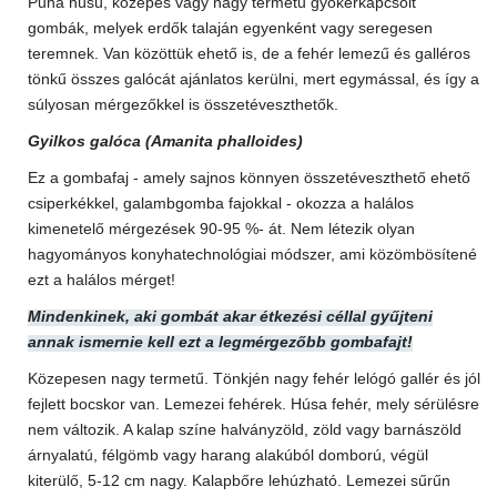
Puha húsú, közepes vagy nagy termetű gyökérkapcsolt
gombák, melyek erdők talaján egyenként vagy seregesen
teremnek. Van közöttük ehető is, de a fehér lemezű és galléros
tönkű összes galócát ajánlatos kerülni, mert egymással, és így a
súlyosan mérgezőkkel is összetéveszthetők.
Gyilkos galóca (Amanita phalloides)
Ez a gombafaj - amely sajnos könnyen összetéveszthető ehető
csiperkékkel, galambgomba fajokkal - okozza a halálos
kimenetelő mérgezések 90-95 %- át. Nem létezik olyan
hagyományos konyhatechnológiai módszer, ami közömbösítené
ezt a halálos mérget!
Mindenkinek, aki gombát akar étkezési céllal gyűjteni
annak ismernie kell ezt a legmérgezőbb gombafajt!
Közepesen nagy termetű. Tönkjén nagy fehér lelógó gallér és jól
fejlett bocskor van. Lemezei fehérek. Húsa fehér, mely sérülésre
nem változik. A kalap színe halványzöld, zöld vagy barnászöld
árnyalatú, félgömb vagy harang alakúból domború, végül
kiterülő, 5-12 cm nagy. Kalapbőre lehúzható. Lemezei sűrűn