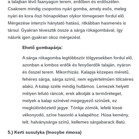
a talajban lévő faanyagon terem, erdőben és erdőszélen.
Csaknem mindig csoportos nyári gomba, amely esős, meleg
nyári és kora őszi hónapokban olykor tömegesen fordul elő.
Mérgezése intenzív hánytató hatású, ritkábban hasmenés is
társul. Gyakran tévesztik össze a sárga rókagombával, így
nálunk igen gyakran okoz mérgezést.
Ehető gombapárja:
A sárga rókagomba legtöbbször tölgyesekben fordul elő,
azonban a lombos erdők és fenyőerdők talaján, nyáron
és ősszel terem. Mikorrhizás. Kalapja közepes méretű,
fehéres sárga, sárga színű, nem egyértelműen tölcséres
alakú. A kalap széle mindig hullámos. Lemezek helyett
mélyen lefutó ráncok, erek alkotják a termőréteget,
melyek a kalap színével megegyező színűek, ez
megkülönböztető jegye. Tönkje zömök, lefelé kissé
vékonyodó, színe hasonló a kalapéhoz. Húsa kemény,
telt, halványsárga színű, kellemes sárgabarack illatú.
5.) Kerti susulyka (Inocybe rimosa)