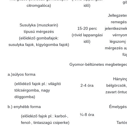
gö
citromgalóca)
idő)
Jellegzete
remegés,
Susulyka (muszkarin)
15-20 perc
jelentkeznek
típusú mérgezés
(rövid lappangási
vérnyom
(előidéző gombafajok:
idő)
légszomj 
susulyka fajok, kígyógomba fajok)
mérgezés az
fü
Gyomor-béltünetes megbetege
a.)súlyos forma
Hánying
(előidéző fajok pl.: világító
2-4 óra
bélgörcsök,
tölcsérgomba, nagy
zavart öntu
döggomba)
b.) enyhébb forma
Émelygés,
¼-8 óra
(előidéző fajok pl.: karbol-,
fenol-, tintaszagú csiperke)
Tartó