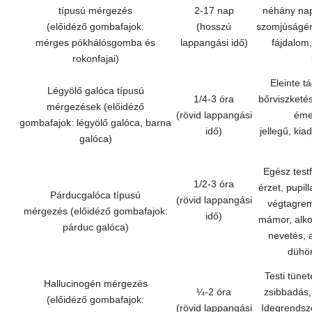
típusú mérgezés
2-17 nap
néhány nap
(előidéző gombafajok:
(hosszú
szomjúságérz
mérges pókhálósgomba és
lappangási idő)
fájdalom
rokonfajai)
Eleinte tá
Légyölő galóca típusú
1/4-3 óra
bőrviszketé
mérgezések (előidéző
(rövid lappangási
éme
gombafajok: légyölő galóca, barna
idő)
jellegű, ki
galóca)
Egész testf
1/2-3 óra
érzet, pupill
Párducgalóca típusú
(rövid lappangási
végtagrem
mérgezés (előidéző gombafajok:
idő)
mámor, alko
párduc galóca)
nevetés, 
dühön
Testi tünet
Hallucinogén mérgezés
¼-2 óra
zsibbadás,
(előidéző gombafajok:
(rövid lappangási
Idegrendsze