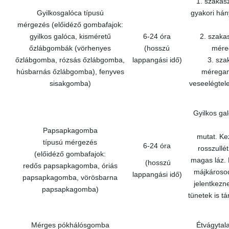
1. szakasz
Gyilkosgalóca típusú
gyakori hán
mérgezés (előidéző gombafajok:
gyilkos galóca, kisméretű
6-24 óra
2. szakas
őzlábgombák (vörhenyes
(hosszú
mére
őzlábgomba, rózsás őzlábgomba,
lappangási idő)
3. sza
húsbarnás őzlábgomba), fenyves
méregany
sisakgomba)
veseelégtele
Gyilkos ga
Papsapkagomba
mutat. Ke
típusú mérgezés
6-24 óra
rosszullé
(előidéző gombafajok:
magas láz. 
(hosszú
redős papsapkagomba, óriás
májkárosod
lappangási idő)
papsapkagomba, vörösbarna
jelentkezn
papsapkagomba)
tünetek is tá
Mérges pókhálósgomba
Étvágytala