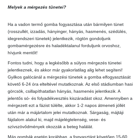
Melyek a mérgezés tünetei?
Ha a vadon termő gomba fogyasztása után bármilyen tünet
(rosszullét, izzadás, hányinger, hányás, hasmenés, szédülés,
idegrendszeri tünetek) jelentkezik, rögtön gondoljunk
gombamérgezésre és haladéktalanul forduljunk orvoshoz,
hívjunk mentőt!
Fontos tudni, hogy a legkésőbb a súlyos mérgezés tünetei
jelentkeznek, és akkor már gyakorlatilag alig lehet segíteni!
Gyilkos galócánál a mérgezési tünetek a gomba elfogyasztását
követő 6-24 óra elteltével mutatkoznak. Az első stádiumban hasi
görcsök, csillapíthatatlan hányás, hasmenés jelentkezik. A
jelentős só- és folyadékvesztés kiszáradást okoz. Amennyiben a
mérgezett ezt a fázist túlélte, akkor 1-2 napos átmeneti jóllét
után már a májártalom jelei mutatkoznak. Sárgaság, májtáji
fájdalom alakul ki, majd májelégtelenség, vese- és
szívszövődmények okozzák a beteg halálát.
Más gombák esetén korábban, a fogyasztást követően 15-60