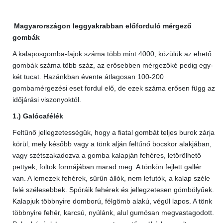
Magyarországon leggyakrabban előforduló mérgező
gombák
A kalaposgomba-fajok száma több mint 4000, közülük az ehető
gombák száma több száz, az erősebben mérgezőké pedig egy-
két tucat. Hazánkban évente átlagosan 100-200
gombamérgezési eset fordul elő, de ezek száma erősen függ az
időjárási viszonyoktól.
1.) Galócafélék
Feltűnő jellegzetességük, hogy a fiatal gombát teljes burok zárja
körül, mely később vagy a tönk alján feltűnő bocskor alakjában,
vagy szétszakadozva a gomba kalapján fehéres, letörölhető
pettyek, foltok formájában marad meg. A tönkön fejlett gallér
van. A lemezek fehérek, sűrűn állók, nem lefutók, a kalap széle
felé szélesebbek. Spóráik fehérek és jellegzetesen gömbölyűek.
Kalapjuk többnyire domború, félgömb alakú, végül lapos. A tönk
többnyire fehér, karcsú, nyúlánk, alul gumósan megvastagodott.