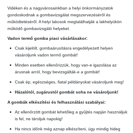
Vidéken és a nagyvárosainkban a helyi önkormányzatok
gondoskodnak a gombavizsgálat megszervezéséről és
működtetéséről. A helyi lakosok megtalálhatják a lakhelyükön
működő gombavizsgáló helyeket.
Vadon termő gomba piaci vásárlásakor:
Csak kijelölt, gombaárusításra engedélyezett helyen
vásároljunk vadon termő gombát!
Minden esetben ellenőrizzük, hogy van-e igazolása az
árusnak arról, hogy bevizsgálták-e a gombát!
Csak ép, egészséges, fiatal példányokat vásároljunk meg!
Házalótól, zugárustól gombát soha ne vásároljunk!
A gombák elkészítési és felhasználási szabályai:
Az ellenőrzött gombát lehetőleg a gyűjtés napján használjuk
is fel, ne tároljuk napokig!
Ha nincs időnk még aznap elkészíteni, úgy mindig hideg