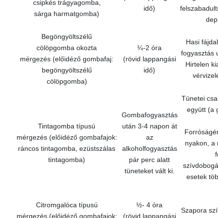
csipkés trágyagomba,
idő)
felszabadult
sárga harmatgomba)
dep
Begöngyöltszélű
Hasi fájda
cölöpgomba okozta
¼-2 óra
fogyasztás 
mérgezés (előidéző gombafaj:
(rövid lappangási
Hirtelen k
begöngyöltszélű
idő)
vérvizel
cölöpgomba)
Tünetei csa
együtt (a
Gombafogyasztás
Tintagomba típusú
után 3-4 napon át
Forróságér
mérgezés (előidéző gombafajok:
az
nyakon, a 
ráncos tintagomba, ezüstszálas
alkoholfogyasztás
tintagomba)
pár perc alatt
szívdobogás
tüneteket vált ki.
esetek tö
Citromgalóca típusú
½- 4 óra
Szapora sz
mérgezés (előidéző gombafajok:
(rövid lappangási