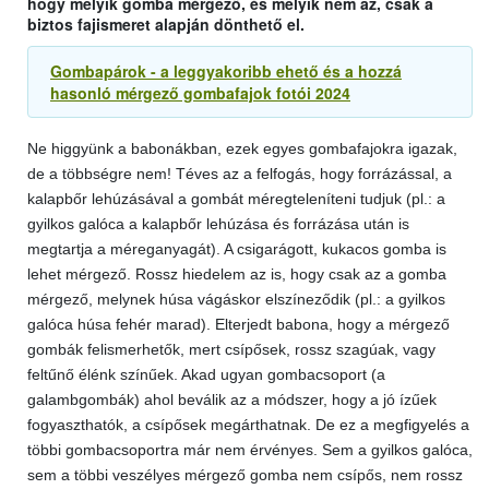
hogy melyik gomba mérgező, és melyik nem az, csak a
biztos fajismeret alapján dönthető el.
Gombapárok - a leggyakoribb ehető és a hozzá
hasonló mérgező gombafajok fotói 2024
Ne higgyünk a babonákban, ezek egyes gombafajokra igazak,
de a többségre nem! Téves az a felfogás, hogy forrázással, a
kalapbőr lehúzásával a gombát méregteleníteni tudjuk (pl.: a
gyilkos galóca a kalapbőr lehúzása és forrázása után is
megtartja a méreganyagát). A csigarágott, kukacos gomba is
lehet mérgező. Rossz hiedelem az is, hogy csak az a gomba
mérgező, melynek húsa vágáskor elszíneződik (pl.: a gyilkos
galóca húsa fehér marad). Elterjedt babona, hogy a mérgező
gombák felismerhetők, mert csípősek, rossz szagúak, vagy
feltűnő élénk színűek. Akad ugyan gombacsoport (a
galambgombák) ahol beválik az a módszer, hogy a jó ízűek
fogyaszthatók, a csípősek megárthatnak. De ez a megfigyelés a
többi gombacsoportra már nem érvényes. Sem a gyilkos galóca,
sem a többi veszélyes mérgező gomba nem csípős, nem rossz