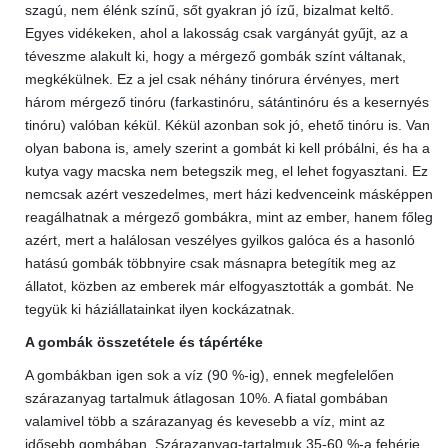
szagú, nem élénk színű, sőt gyakran jó ízű, bizalmat keltő.
Egyes vidékeken, ahol a lakosság csak vargányát gyűjt, az a
téveszme alakult ki, hogy a mérgező gombák színt váltanak,
megkékülnek. Ez a jel csak néhány tinórura érvényes, mert
három mérgező tinóru (farkastinóru, sátántinóru és a kesernyés
tinóru) valóban kékül. Kékül azonban sok jó, ehető tinóru is. Van
olyan babona is, amely szerint a gombát ki kell próbálni, és ha a
kutya vagy macska nem betegszik meg, el lehet fogyasztani. Ez
nemcsak azért veszedelmes, mert házi kedvenceink másképpen
reagálhatnak a mérgező gombákra, mint az ember, hanem főleg
azért, mert a halálosan veszélyes gyilkos galóca és a hasonló
hatású gombák többnyire csak másnapra betegítik meg az
állatot, közben az emberek már elfogyasztották a gombát. Ne
tegyük ki háziállatainkat ilyen kockázatnak.
A gombák összetétele és tápértéke
A gombákban igen sok a víz (90 %-ig), ennek megfelelően
szárazanyag tartalmuk átlagosan 10%. A fiatal gombában
valamivel több a szárazanyag és kevesebb a víz, mint az
idősebb gombában. Szárazanyag-tartalmuk 35-60 %-a fehérje,