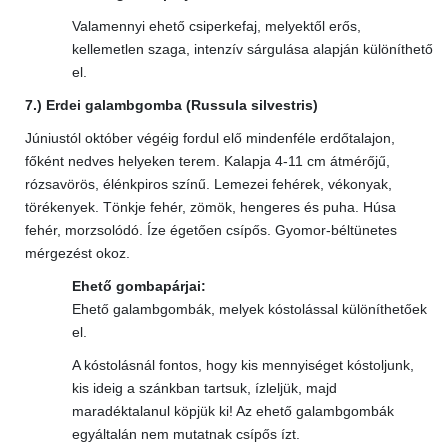
Valamennyi ehető csiperkefaj, melyektől erős,
kellemetlen szaga, intenzív sárgulása alapján különíthető
el.
7.) Erdei galambgomba (Russula silvestris)
Júniustól október végéig fordul elő mindenféle erdőtalajon,
főként nedves helyeken terem. Kalapja 4-11 cm átmérőjű,
rózsavörös, élénkpiros színű. Lemezei fehérek, vékonyak,
törékenyek. Tönkje fehér, zömök, hengeres és puha. Húsa
fehér, morzsolódó. Íze égetően csípős. Gyomor-béltünetes
mérgezést okoz.
Ehető gombapárjai:
Ehető galambgombák, melyek kóstolással különíthetőek
el.
A kóstolásnál fontos, hogy kis mennyiséget kóstoljunk,
kis ideig a szánkban tartsuk, ízleljük, majd
maradéktalanul köpjük ki! Az ehető galambgombák
egyáltalán nem mutatnak csípős ízt.