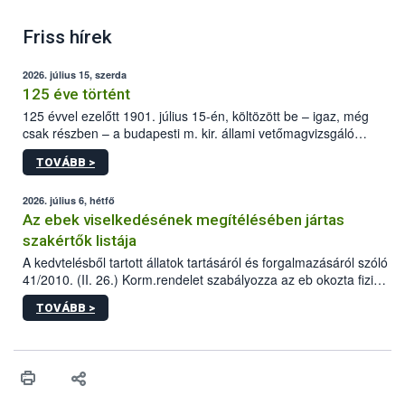
Friss hírek
2026. július 15, szerda
125 éve történt
125 évvel ezelőtt 1901. július 15-én, költözött be – igaz, még
csak részben – a budapesti m. kir. állami vetőmagvizsgáló
állomás a Kis Rókus utca 15. szám alatti, Czigler Győző által
TOVÁBB >
tervezett új épületébe.
2026. július 6, hétfő
Az ebek viselkedésének megítélésében jártas
szakértők listája
A kedvtelésből tartott állatok tartásáról és forgalmazásáról szóló
41/2010. (II. 26.) Korm.rendelet szabályozza az eb okozta fizikai
sérülés, illetve ennek veszélye keletkezésekor felmerülő
TOVÁBB >
hatósági feladatokat, valamint a veszélyes eb tartását és annak
engedélyezését. Ezen eljárások során szükség esetén be kell
vonni az ebek viselkedésének megítélésében jártas szakértőt.