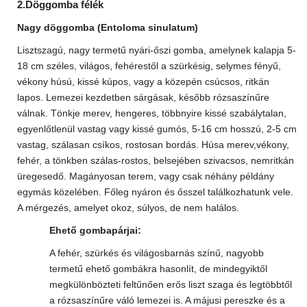
2.Döggomba félék
Nagy döggomba (Entoloma sinulatum)
Lisztszagú, nagy termetű nyári-őszi gomba, amelynek kalapja 5-
18 cm széles, világos, fehérestől a szürkésig, selymes fényű,
vékony húsú, kissé kúpos, vagy a közepén csúcsos, ritkán
lapos. Lemezei kezdetben sárgásak, később rózsaszínűre
válnak. Tönkje merev, hengeres, többnyire kissé szabálytalan,
egyenlőtlenül vastag vagy kissé gumós, 5-16 cm hosszú, 2-5 cm
vastag, szálasan csíkos, rostosan bordás. Húsa merev,vékony,
fehér, a tönkben szálas-rostos, belsejében szivacsos, nemritkán
üregesedő. Magányosan terem, vagy csak néhány példány
egymás közelében. Főleg nyáron és ősszel találkozhatunk vele.
A mérgezés, amelyet okoz, súlyos, de nem halálos.
Ehető gombapárjai:
A fehér, szürkés és világosbarnás színű, nagyobb
termetű ehető gombákra hasonlít, de mindegyiktől
megkülönbözteti feltűnően erős liszt szaga és legtöbbtől
a rózsaszínűre váló lemezei is. A májusi pereszke és a