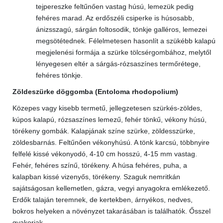
tejpereszke feltűnően vastag húsú, lemezük pedig
fehéres marad. Az erdőszéli csiperke is húsosabb,
ánizsszagú, sárgán foltosodik, tönkje galléros, lemezei
megsötétednek. Félelmetesen hasonlít a szükébb kalapú
megjelenési formája a szürke tölcsérgombához, melytől
lényegesen eltér a sárgás-rózsaszínes termőrétege,
fehéres tönkje.
Zöldeszürke döggomba (Entoloma rhodopolium)
Közepes vagy kisebb termetű, jellegzetesen szürkés-zöldes,
kúpos kalapú, rózsaszínes lemezű, fehér tönkű, vékony húsú,
törékeny gombák. Kalapjának színe szürke, zöldesszürke,
zöldesbarnás. Feltűnően vékonyhúsú. A tönk karcsú, többnyire
felfelé kissé vékonyodó, 4-10 cm hosszú, 4-15 mm vastag.
Fehér, fehéres színű, törékeny. A húsa fehéres, puha, a
kalapban kissé vizenyős, törékeny. Szaguk nemritkán
sajátságosan kellemetlen, gázra, vegyi anyagokra emlékezető.
Erdők talaján teremnek, de kertekben, árnyékos, nedves,
bokros helyeken a növényzet takarásában is találhatók. Ősszel
gyakoriak.