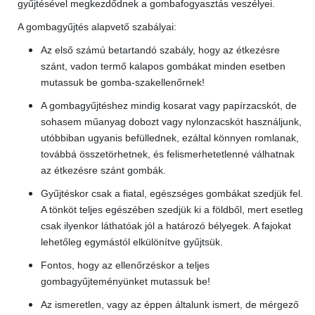
gyűjtésével megkezdődnek a gombafogyasztás veszélyei.
A gombagyűjtés alapvető szabályai:
Az első számú betartandó szabály, hogy az étkezésre
szánt, vadon termő kalapos gombákat minden esetben
mutassuk be gomba-szakellenőrnek!
A gombagyűjtéshez mindig kosarat vagy papírzacskót, de
sohasem műanyag dobozt vagy nylonzacskót használjunk,
utóbbiban ugyanis befüllednek, ezáltal könnyen romlanak,
továbbá összetörhetnek, és felismerhetetlenné válhatnak
az étkezésre szánt gombák.
Gyűjtéskor csak a fiatal, egészséges gombákat szedjük fel.
A tönköt teljes egészében szedjük ki a földből, mert esetleg
csak ilyenkor láthatóak jól a határozó bélyegek. A fajokat
lehetőleg egymástól elkülönítve gyűjtsük.
Fontos, hogy az ellenőrzéskor a teljes
gombagyűjteményünket mutassuk be!
Az ismeretlen, vagy az éppen általunk ismert, de mérgező