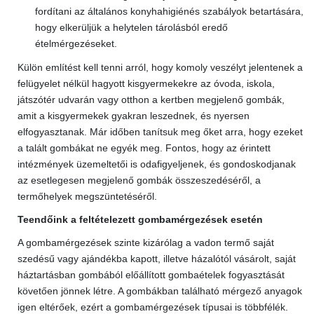
fordítani az általános konyhahigiénés szabályok betartására,
hogy elkerüljük a helytelen tárolásból eredő
ételmérgezéseket.
Külön említést kell tenni arról, hogy komoly veszélyt jelentenek a
felügyelet nélkül hagyott kisgyermekekre az óvoda, iskola,
játszótér udvarán vagy otthon a kertben megjelenő gombák,
amit a kisgyermekek gyakran leszednek, és nyersen
elfogyasztanak. Már időben tanítsuk meg őket arra, hogy ezeket
a talált gombákat ne egyék meg. Fontos, hogy az érintett
intézmények üzemeltetői is odafigyeljenek, és gondoskodjanak
az esetlegesen megjelenő gombák összeszedéséről, a
termőhelyek megszüntetéséről.
Teendőink a feltételezett gombamérgezések esetén
A gombamérgezések szinte kizárólag a vadon termő saját
szedésű vagy ajándékba kapott, illetve házalótól vásárolt, saját
háztartásban gombából előállított gombaételek fogyasztását
követően jönnek létre. A gombákban található mérgező anyagok
igen eltérőek, ezért a gombamérgezések típusai is többfélék.