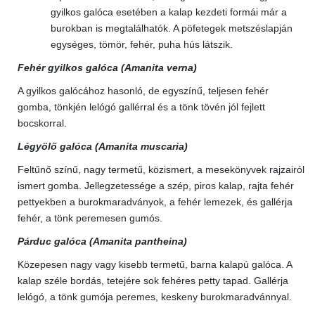
gyilkos galóca esetében a kalap kezdeti formái már a
burokban is megtalálhatók. A pöfetegek metszéslapján
egységes, tömör, fehér, puha hús látszik.
Fehér gyilkos galóca (Amanita verna)
A gyilkos galócához hasonló, de egyszínű, teljesen fehér
gomba, tönkjén lelógó gallérral és a tönk tövén jól fejlett
bocskorral.
Légyölő galóca (Amanita muscaria)
Feltűnő színű, nagy termetű, közismert, a mesekönyvek rajzairól
ismert gomba. Jellegzetessége a szép, piros kalap, rajta fehér
pettyekben a burokmaradványok, a fehér lemezek, és gallérja
fehér, a tönk peremesen gumós.
Párduc galóca (Amanita pantheina)
Közepesen nagy vagy kisebb termetű, barna kalapú galóca. A
kalap széle bordás, tetejére sok fehéres petty tapad. Gallérja
lelógó, a tönk gumója peremes, keskeny burokmaradvánnyal.