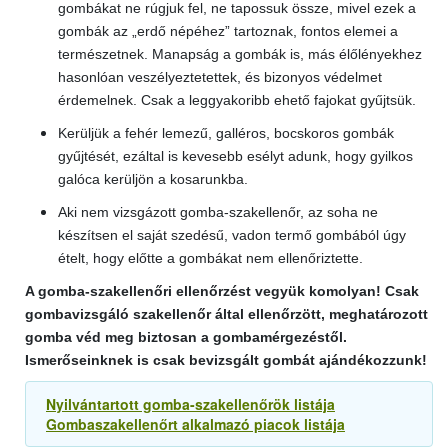
gombákat ne rúgjuk fel, ne tapossuk össze, mivel ezek a
gombák az „erdő népéhez” tartoznak, fontos elemei a
természetnek. Manapság a gombák is, más élőlényekhez
hasonlóan veszélyeztetettek, és bizonyos védelmet
érdemelnek. Csak a leggyakoribb ehető fajokat gyűjtsük.
Kerüljük a fehér lemezű, galléros, bocskoros gombák
gyűjtését, ezáltal is kevesebb esélyt adunk, hogy gyilkos
galóca kerüljön a kosarunkba.
Aki nem vizsgázott gomba-szakellenőr, az soha ne
készítsen el saját szedésű, vadon termő gombából úgy
ételt, hogy előtte a gombákat nem ellenőriztette.
A gomba-szakellenőri ellenőrzést vegyük komolyan! Csak
gombavizsgáló szakellenőr által ellenőrzött, meghatározott
gomba véd meg biztosan a gombamérgezéstől.
Ismerőseinknek is csak bevizsgált gombát ajándékozzunk!
Nyilvántartott gomba-szakellenőrök listája
Gombaszakellenőrt alkalmazó piacok listája