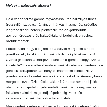
Melyek a mérgezés tünetei?
Ha a vadon termő gomba fogyasztása után bármilyen tünet
(rosszullét, izzadás, hányinger, hányás, hasmenés, szédülés,
idegrendszeri tünetek) jelentkezik, rögtön gondoljunk
gombamérgezésre és haladéktalanul forduljunk orvoshoz,
hívjunk mentőt!
Fontos tudni, hogy a legkésőbb a súlyos mérgezés tünetei
jelentkeznek, és akkor már gyakorlatilag alig lehet segíteni!
Gyilkos galócánál a mérgezési tünetek a gomba elfogyasztását
követő 6-24 óra elteltével mutatkoznak. Az első stádiumban hasi
görcsök, csillapíthatatlan hányás, hasmenés jelentkezik. A
jelentős só- és folyadékvesztés kiszáradást okoz. Amennyiben a
mérgezett ezt a fázist túlélte, akkor 1-2 napos átmeneti jóllét
után már a májártalom jelei mutatkoznak. Sárgaság, májtáji
fájdalom alakul ki, majd májelégtelenség, vese- és
szívszövődmények okozzák a beteg halálát.
Más gombák esetén korábban, a fogyasztást követően 15-60