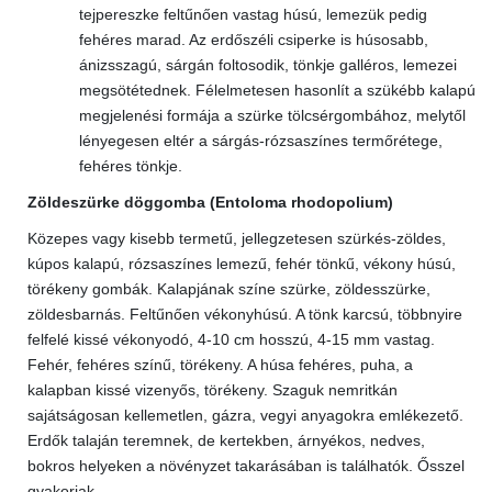
tejpereszke feltűnően vastag húsú, lemezük pedig
fehéres marad. Az erdőszéli csiperke is húsosabb,
ánizsszagú, sárgán foltosodik, tönkje galléros, lemezei
megsötétednek. Félelmetesen hasonlít a szükébb kalapú
megjelenési formája a szürke tölcsérgombához, melytől
lényegesen eltér a sárgás-rózsaszínes termőrétege,
fehéres tönkje.
Zöldeszürke döggomba (Entoloma rhodopolium)
Közepes vagy kisebb termetű, jellegzetesen szürkés-zöldes,
kúpos kalapú, rózsaszínes lemezű, fehér tönkű, vékony húsú,
törékeny gombák. Kalapjának színe szürke, zöldesszürke,
zöldesbarnás. Feltűnően vékonyhúsú. A tönk karcsú, többnyire
felfelé kissé vékonyodó, 4-10 cm hosszú, 4-15 mm vastag.
Fehér, fehéres színű, törékeny. A húsa fehéres, puha, a
kalapban kissé vizenyős, törékeny. Szaguk nemritkán
sajátságosan kellemetlen, gázra, vegyi anyagokra emlékezető.
Erdők talaján teremnek, de kertekben, árnyékos, nedves,
bokros helyeken a növényzet takarásában is találhatók. Ősszel
gyakoriak.