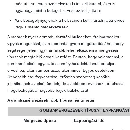
még tünetmentes személyeket is fel kell kutatni, őket is
ugyanúgy, mint a beteget, orvoshoz kell juttatni.
Az elsősegélynyújtónak a helyszínen kell maradnia az orvos
vagy a mentő megérkezéséig.
A maradék nyers gombát, tisztítási hulladékot, ételmaradékot
vigyük magunkkal, ez a gombafaj gyors megállapításához nagy
segítséget jelent, így hamarabb lehet elkezdeni a mérgezési
típusnak megfelelő orvosi kezelést. Fontos, hogy valamennyi, a
gombás ételből fogyasztó személy haladéktalanul forduljon
orvoshoz, akár van panasza, akár nincs. Egyes esetekben
(kevesebb étel fogyasztása, erősebb szervezet) később
jelentkeznek az első tünetek, de az időben orvoshoz fordulással
megelőzhetjük a nagyobb bajok kialakulását.
A gombamérgezések főbb típusai és tünetei
GOMBAMÉRGEZÉSEK TÍPUSAI, LAPPANGÁSI I
Mérgezés típusa
Lappangási idő