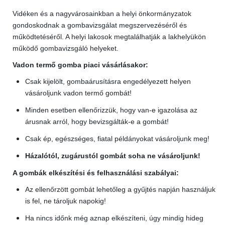
Vidéken és a nagyvárosainkban a helyi önkormányzatok
gondoskodnak a gombavizsgálat megszervezéséről és
működtetéséről. A helyi lakosok megtalálhatják a lakhelyükön
működő gombavizsgáló helyeket.
Vadon termő gomba piaci vásárlásakor:
Csak kijelölt, gombaárusításra engedélyezett helyen
vásároljunk vadon termő gombát!
Minden esetben ellenőrizzük, hogy van-e igazolása az
árusnak arról, hogy bevizsgálták-e a gombát!
Csak ép, egészséges, fiatal példányokat vásároljunk meg!
Házalótól, zugárustól gombát soha ne vásároljunk!
A gombák elkészítési és felhasználási szabályai:
Az ellenőrzött gombát lehetőleg a gyűjtés napján használjuk
is fel, ne tároljuk napokig!
Ha nincs időnk még aznap elkészíteni, úgy mindig hideg