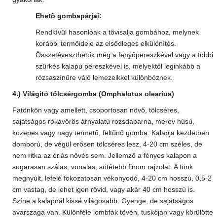
Ehető gombapárjai:
Rendkívül hasonlóak a tövisalja gombához, melynek
korábbi termőideje az elsődleges elkülönítés.
Összetéveszthetők még a fenyőpereszkével vagy a többi
szürkés kalapú pereszkével is, melyektől leginkább a
rózsaszínűre váló lemezeikkel különböznek.
4.) Világító tölcsérgomba (Omphalotus olearius)
Fatönkön vagy amellett, csoportosan növő, tölcséres,
sajátságos rókavörös árnyalatú rozsdabarna, merev húsú,
közepes vagy nagy termetű, feltűnő gomba. Kalapja kezdetben
domború, de végül erősen tölcséres lesz, 4-20 cm széles, de
nem ritka az óriás növés sem. Jellemző a fényes kalapon a
sugarasan szálas, vonalas, sötétebb finom rajzolat. A tönk
megnyúlt, lefelé fokozatosan vékonyodó, 4-20 cm hosszú, 0,5-2
cm vastag, de lehet igen rövid, vagy akár 40 cm hosszú is.
Színe a kalapnál kissé világosabb. Gyenge, de sajátságos
avarszaga van. Különféle lombfák tövén, tuskóján vagy körülötte