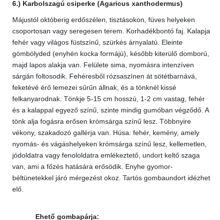
6.) Karbolszagú csiperke (Agaricus xanthodermus)
Májustól októberig erdőszélen, tisztásokon, füves helyeken
csoportosan vagy seregesen terem. Korhadékbontó faj. Kalapja
fehér vagy világos füstszínű, szürkés árnyalatú. Eleinte
gömbölyded (enyhén kocka formájú), később kiterülő domború,
majd lapos alakja van. Felülete sima, nyomásra intenzíven
sárgán foltosodik. Fehéresből rózsaszínen át sötétbarnává,
feketévé érő lemezei sűrűn állnak, és a tönknél kissé
felkanyarodnak. Tönkje 5-15 cm hosszú, 1-2 cm vastag, fehér
és a kalappal egyező színű, szinte mindig gumóban végződő. A
tönk alja fogásra erősen krómsárga színű lesz. Többnyire
vékony, szakadozó gallérja van. Húsa: fehér, kemény, amely
nyomás- és vágáshelyeken krómsárga színű lesz, kellemetlen,
jódoldatra vagy fenololdatra emlékeztető, undort keltő szaga
van, ami a főzés hatására erősödik. Enyhe gyomor-
béltünetekkel járó mérgezést okoz. Tartós gombaundort idézhet
elő.
Ehető gombapárja: