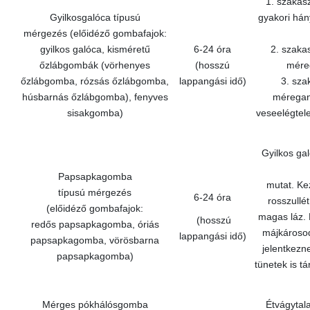
1. szakasz
Gyilkosgalóca típusú
gyakori hán
mérgezés (előidéző gombafajok:
gyilkos galóca, kisméretű
6-24 óra
2. szakas
őzlábgombák (vörhenyes
(hosszú
mére
őzlábgomba, rózsás őzlábgomba,
lappangási idő)
3. sza
húsbarnás őzlábgomba), fenyves
méregany
sisakgomba)
veseelégtele
Gyilkos ga
Papsapkagomba
mutat. Ke
típusú mérgezés
6-24 óra
rosszullé
(előidéző gombafajok:
magas láz. 
(hosszú
redős papsapkagomba, óriás
májkárosod
lappangási idő)
papsapkagomba, vörösbarna
jelentkezn
papsapkagomba)
tünetek is tá
Mérges pókhálósgomba
Étvágytala