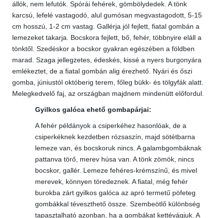
állók, nem lefutók. Spórái fehérek, gömbölydedek. A tönk
karcsú, lefelé vastagodó, alul gumósan megvastagodott, 5-15
cm hosszú, 1-2 cm vastag. Gallérja jól fejlett, fiatal gombán a
lemezeket takarja. Bocskora fejlett, bő, fehér, többnyire eláll a
tönktől. Szedéskor a bocskor gyakran egészében a földben
marad. Szaga jellegzetes, édeskés, kissé a nyers burgonyára
emlékeztet, de a fiatal gombán alig érezhető. Nyári és őszi
gomba, júniustól októberig terem, főleg bükk- és tölgyfák alatt.
Melegkedvelő faj, az országban majdnem mindenütt előfordul.
Gyilkos galóca ehető gombapárjai:
A fehér példányok a csiperkéhez hasonlóak, de a
csiperkéknek kezdetben rózsaszín, majd sötétbarna
lemeze van, és bocskoruk nincs. A galambgombáknak
pattanva törő, merev húsa van. A tönk zömök, nincs
bocskor, gallér. Lemeze fehéres-krémszínű, és mivel
merevek, könnyen töredeznek. A fiatal, még fehér
burokba zárt gyilkos galóca az apró termetű pöfeteg
gombákkal téveszthető össze. Szembeötlő különbség
tapasztalható azonban, ha a gombákat kettévágjuk. A