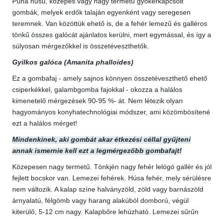
Puha húsú, közepes vagy nagy termetű gyökérkapcsolt
gombák, melyek erdők talaján egyenként vagy seregesen
teremnek. Van közöttük ehető is, de a fehér lemezű és galléros
tönkű összes galócát ajánlatos kerülni, mert egymással, és így a
súlyosan mérgezőkkel is összetéveszthetők.
Gyilkos galóca (Amanita phalloides)
Ez a gombafaj - amely sajnos könnyen összetéveszthető ehető
csiperkékkel, galambgomba fajokkal - okozza a halálos
kimenetelő mérgezések 90-95 %- át. Nem létezik olyan
hagyományos konyhatechnológiai módszer, ami közömbösítené
ezt a halálos mérget!
Mindenkinek, aki gombát akar étkezési céllal gyűjteni
annak ismernie kell ezt a legmérgezőbb gombafajt!
Közepesen nagy termetű. Tönkjén nagy fehér lelógó gallér és jól
fejlett bocskor van. Lemezei fehérek. Húsa fehér, mely sérülésre
nem változik. A kalap színe halványzöld, zöld vagy barnászöld
árnyalatú, félgömb vagy harang alakúból domború, végül
kiterülő, 5-12 cm nagy. Kalapbőre lehúzható. Lemezei sűrűn