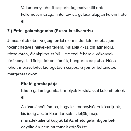
Valamennyi ehető csiperkefaj, melyektől erős,
kellemetlen szaga, intenzív sárgulása alapján különíthető
el.
7.) Erdei galambgomba (Russula silvestris)
Júniustól október végéig fordul elő mindenféle erdőtalajon,
főként nedves helyeken terem. Kalapja 4-11 cm átmérőjű,
rózsavörös, élénkpiros színű. Lemezei fehérek, vékonyak,
törékenyek. Tönkje fehér, zömök, hengeres és puha. Húsa
fehér, morzsolódó. Íze égetően csípős. Gyomor-béltünetes
mérgezést okoz.
Ehető gombapárjai:
Ehető galambgombák, melyek kóstolással különíthetőek
el.
A kóstolásnál fontos, hogy kis mennyiséget kóstoljunk,
kis ideig a szánkban tartsuk, ízleljük, majd
maradéktalanul köpjük ki! Az ehető galambgombák
egyáltalán nem mutatnak csípős ízt.