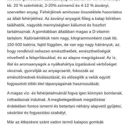
kb. 20 % szénhidrát, 2-20% zsírnemű és 4-12 % ásványi,
szervetlen anyag. Fehérjéinek aminosav összetétele hasonlatos
az állati fehérjékhez. Az ásványi anyagok főleg a kalap bőrében
találhatók, nagyobb mennyiségben káliumot és foszfort
tartalmaznak. A gombákban általában magas a D-vitamin
tartalom. Kalóriaértékük nem nagy, kilogrammonként csak kb.
150-500 kalória, fajtól függően, de van egy nagy hátrányuk, az,
hogy rendkívül nehezen emészthetőek, emészthetőségük
növelhető a felaprításukkal, és az alapos megrágással. Az íz,
illat és aromaanyagok a nyálkahártya izgatásával vérbőséget
okoznak, gyorsítják az anyagcserét, fokozzák az
emésztőnedvek kiválasztását, és elősegítik a velük együtt
fogyasztott többi étel tápanyagainak hasznosulását.
A magas víz- és fehérjetalmuknál fogva igen könnyen bomlanak,
rothadásnak indulnak. A megbetegedések megelőzése
érdekében fontos ismerni és betartani néhány alapvető gyűjtési,
vásárlási és fogyasztási szabályt.
Már az étkezésre szánt vadon termő kalapos gombák