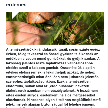
érdemes
A természetjárók kirándulásaik, túráik során szinte egész
évben, főleg tavasszal és ősszel gyakran találkoznak az
erdőkben a vadon termő gombákkal, és gyűjtik azokat. A
lakosság jelentős része táplálkozása változatosabbá
tételére szedi a kalapos gombát. Összetételük alapján
értékes élelmiszernek is tekinthetjük azokat, de nehéz
emészthetőségük miatt önállóan nem juthatnak jelentős
szerephez táplálkozásunkban. Ezek a természetben
előforduló, sokak által az „erdő húsának” nevezett
élelmiszerek azonban nem veszélytelenek. A hozzá nem
értés esetén súlyos, esetenként halálos mérgezéseket
okozhatnak. Nincsenek olyan általános megkülönböztető
jelek, melyek alapján biztonsággal föl lehetne ismerni,