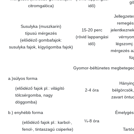
gö
citromgalóca)
idő)
Jellegzete
remegés,
Susulyka (muszkarin)
15-20 perc
jelentkeznek
típusú mérgezés
(rövid lappangási
vérnyom
(előidéző gombafajok:
idő)
légszomj 
susulyka fajok, kígyógomba fajok)
mérgezés az
fü
Gyomor-béltünetes megbetege
a.)súlyos forma
Hánying
(előidéző fajok pl.: világító
2-4 óra
bélgörcsök,
tölcsérgomba, nagy
zavart öntu
döggomba)
b.) enyhébb forma
Émelygés,
¼-8 óra
(előidéző fajok pl.: karbol-,
fenol-, tintaszagú csiperke)
Tartó