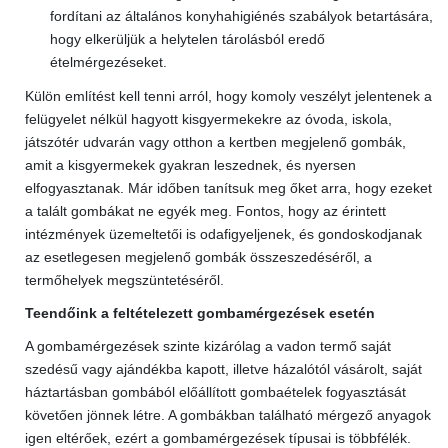
fordítani az általános konyhahigiénés szabályok betartására,
hogy elkerüljük a helytelen tárolásból eredő
ételmérgezéseket.
Külön említést kell tenni arról, hogy komoly veszélyt jelentenek a
felügyelet nélkül hagyott kisgyermekekre az óvoda, iskola,
játszótér udvarán vagy otthon a kertben megjelenő gombák,
amit a kisgyermekek gyakran leszednek, és nyersen
elfogyasztanak. Már időben tanítsuk meg őket arra, hogy ezeket
a talált gombákat ne egyék meg. Fontos, hogy az érintett
intézmények üzemeltetői is odafigyeljenek, és gondoskodjanak
az esetlegesen megjelenő gombák összeszedéséről, a
termőhelyek megszüntetéséről.
Teendőink a feltételezett gombamérgezések esetén
A gombamérgezések szinte kizárólag a vadon termő saját
szedésű vagy ajándékba kapott, illetve házalótól vásárolt, saját
háztartásban gombából előállított gombaételek fogyasztását
követően jönnek létre. A gombákban található mérgező anyagok
igen eltérőek, ezért a gombamérgezések típusai is többfélék.