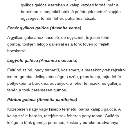
gyilkos galóca esetében a kalap kezdeti formái már a
burokban is megtalálhatók. A pöfetegek metszéslapján
egységes, tömör, fehér, puha hús látszik.
Fehér gyilkos galóca (Amanita verna)
A gyilkos galócához hasonló, de egyszínű, teljesen fehér
gomba, tönkjén lelógó gallérral és a tönk tövén jól fejlett
bocskorral.
Légyölő galóca (Amanita muscaria)
Feltűnő színű, nagy termetű, közismert, a mesekönyvek rajzairól
ismert gomba. Jellegzetessége a szép, piros kalap, rajta fehér
pettyekben a burokmaradványok, a fehér lemezek, és gallérja
fehér, a tönk peremesen gumós.
Párduc galóca (Amanita pantheina)
Közepesen nagy vagy kisebb termetű, barna kalapú galóca. A
kalap széle bordás, tetejére sok fehéres petty tapad. Gallérja
lelógó, a tönk gumója peremes, keskeny burokmaradvánnyal.