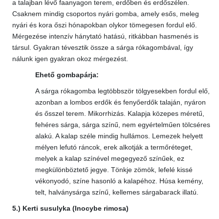
a talajban lévő faanyagon terem, erdőben és erdőszélen.
Csaknem mindig csoportos nyári gomba, amely esős, meleg
nyári és kora őszi hónapokban olykor tömegesen fordul elő.
Mérgezése intenzív hánytató hatású, ritkábban hasmenés is
társul. Gyakran tévesztik össze a sárga rókagombával, így
nálunk igen gyakran okoz mérgezést.
Ehető gombapárja:
A sárga rókagomba legtöbbször tölgyesekben fordul elő,
azonban a lombos erdők és fenyőerdők talaján, nyáron
és ősszel terem. Mikorrhizás. Kalapja közepes méretű,
fehéres sárga, sárga színű, nem egyértelműen tölcséres
alakú. A kalap széle mindig hullámos. Lemezek helyett
mélyen lefutó ráncok, erek alkotják a termőréteget,
melyek a kalap színével megegyező színűek, ez
megkülönböztető jegye. Tönkje zömök, lefelé kissé
vékonyodó, színe hasonló a kalapéhoz. Húsa kemény,
telt, halványsárga színű, kellemes sárgabarack illatú.
5.) Kerti susulyka (Inocybe rimosa)