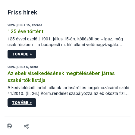
Friss hírek
2026. július 15, szerda
125 éve történt
125 évvel ezelőtt 1901. július 15-én, költözött be – igaz, még
csak részben – a budapesti m. kir. állami vetőmagvizsgáló
állomás a Kis Rókus utca 15. szám alatti, Czigler Győző által
TOVÁBB >
tervezett új épületébe.
2026. július 6, hétfő
Az ebek viselkedésének megítélésében jártas
szakértők listája
A kedvtelésből tartott állatok tartásáról és forgalmazásáról szóló
41/2010. (II. 26.) Korm.rendelet szabályozza az eb okozta fizikai
sérülés, illetve ennek veszélye keletkezésekor felmerülő
TOVÁBB >
hatósági feladatokat, valamint a veszélyes eb tartását és annak
engedélyezését. Ezen eljárások során szükség esetén be kell
vonni az ebek viselkedésének megítélésében jártas szakértőt.