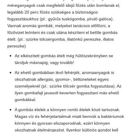
méreganyagok csak megfelelő idejű főzés után bomlanak el,
legalább 20 perc főzés szükséges a biztonságos
fogyasztásukhoz (pl.: gyűrűs tuskógomba, piruló galóca).
Vannak aromás gombák, melyeket tanácsos előfőzni, a
főzővizet leönteni és csak utána készíteni el belőle gombás
ételt. (pl.: szürke tölcsérgomba, lilatönkű pereszke, illatos
pereszke)
Az elkészített gombás ételt még hűtőszekrényben se
tároljuk másnapig, vagy tovább!
Az ehető gombákban lévő fehérjék, aromaanyagok is
okozhatnak allergiás, gyomor-, béltüneteket egyes
személyeknél (pl.: szürke tölcsér gomba fogyasztása). Az
ilyen gombafajt javasolt keverten fogyasztani más ehető
gombákkal.
A gombás ételek a könnyen romló ételek közé tartoznak.
Magas víz és fehérjetartalmuk miatt bennük a baktériumok
könnyen és gyorsan elszaporodnak, ezért könnyen
okozhatnak ételmérgezést. Ilyenkor különös gondot kell