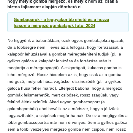
hogy melyik gomba mérgező, és melyik nem az, csak a
biztos fajismeret alapján dönthető el.
Gombapárok - a leggyakoribb ehető és a hozzá
hasonló mérgező gombafajok fotói 2024
Ne higgyünk a babonákban, ezek egyes gombafajokra igazak,
de a többségre nem! Téves az a felfogás, hogy forrázással, a
kalapbőr lehúzásával a gombát méregteleníteni tudjuk (pl.: a
gyilkos galóca a kalapbőr lehúzása és forrázása után is
megtartja a méreganyagát). A csigarágott, kukacos gomba is
lehet mérgező. Rossz hiedelem az is, hogy csak az a gomba
mérgező, melynek húsa vágáskor elszíneződik (pl.: a gyilkos
galóca húsa fehér marad). Elterjedt babona, hogy a mérgező
gombák felismerhetők, mert csípősek, rossz szagúak, vagy
feltűnő élénk színűek. Akad ugyan gombacsoport (a
galambgombák) ahol beválik az a módszer, hogy a jó ízűek
fogyaszthatók, a csípősek megárthatnak. De ez a megfigyelés a
többi gombacsoportra már nem érvényes. Sem a gyilkos galóca,
sem a többi veszélyes mérgező gomba nem csípős, nem rossz