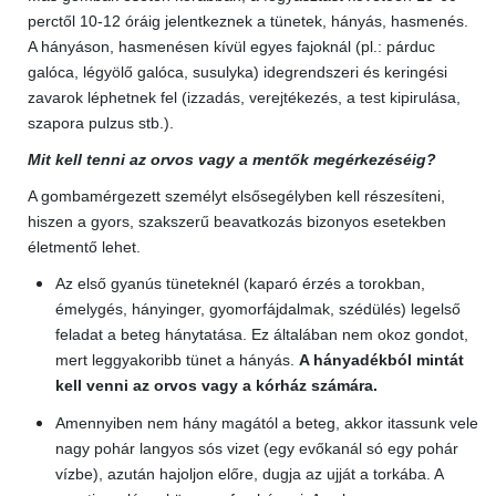
perctől 10-12 óráig jelentkeznek a tünetek, hányás, hasmenés.
A hányáson, hasmenésen kívül egyes fajoknál (pl.: párduc
galóca, légyölő galóca, susulyka) idegrendszeri és keringési
zavarok léphetnek fel (izzadás, verejtékezés, a test kipirulása,
szapora pulzus stb.).
Mit kell tenni az orvos vagy a mentők megérkezéséig?
A gombamérgezett személyt elsősegélyben kell részesíteni,
hiszen a gyors, szakszerű beavatkozás bizonyos esetekben
életmentő lehet.
Az első gyanús tüneteknél (kaparó érzés a torokban,
émelygés, hányinger, gyomorfájdalmak, szédülés) legelső
feladat a beteg hánytatása. Ez általában nem okoz gondot,
mert leggyakoribb tünet a hányás.
A hányadékból mintát
kell venni az orvos vagy a kórház számára.
Amennyiben nem hány magától a beteg, akkor itassunk vele
nagy pohár langyos sós vizet (egy evőkanál só egy pohár
vízbe), azután hajoljon előre, dugja az ujját a torkába. A