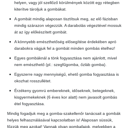
helyen, vagy jól szellőző körülmények között egy rétegben
kiterítve tároljuk a gombákat.
A gombát mindig alaposan tisztítsuk meg, az elő fázisban
mindig szárazon végezzük. A darabolás végeztével mossuk
át az így előkészített gombát.
A könnyebb emészthetőség elősegítése érdekében apró
darabokra vágjuk fel a gombát minden gombás ételhez!
Egyes gombáknál a tönk fogyasztása nem ajánlott, mivel
nem emészthető (pl.: szegfűgomba, őzláb gomba).
Egyszerre nagy mennyiségű, ehető gomba fogyasztása is
okozhat rosszullétet.
Érzékeny gyomrú embereknek, időseknek, betegeknek,
kisgyermekeknek (6 éves kor alatt) nem javasolt gombás
étel fogyasztása.
Mindig fogadjuk meg a gomba-szakellenőr tanácsait a gombák
helyes felhasználásával kapcsolatban is! Alaposan süssük,
főzzük meg azokat! Vannak olyan gombafajok, melyekben a