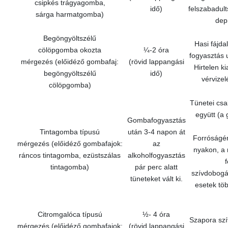
csipkés trágyagomba,
idő)
felszabadult
sárga harmatgomba)
dep
Begöngyöltszélű
Hasi fájda
cölöpgomba okozta
¼-2 óra
fogyasztás 
mérgezés (előidéző gombafaj:
(rövid lappangási
Hirtelen k
begöngyöltszélű
idő)
vérvizel
cölöpgomba)
Tünetei csa
együtt (a
Gombafogyasztás
Tintagomba típusú
után 3-4 napon át
Forróságér
mérgezés (előidéző gombafajok:
az
nyakon, a 
ráncos tintagomba, ezüstszálas
alkoholfogyasztás
tintagomba)
pár perc alatt
szívdobogás
tüneteket vált ki.
esetek tö
Citromgalóca típusú
½- 4 óra
Szapora sz
mérgezés (előidéző gombafajok:
(rövid lappangási