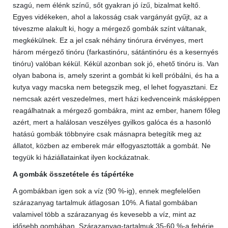
szagú, nem élénk színű, sőt gyakran jó ízű, bizalmat keltő.
Egyes vidékeken, ahol a lakosság csak vargányát gyűjt, az a
téveszme alakult ki, hogy a mérgező gombák színt váltanak,
megkékülnek. Ez a jel csak néhány tinórura érvényes, mert
három mérgező tinóru (farkastinóru, sátántinóru és a kesernyés
tinóru) valóban kékül. Kékül azonban sok jó, ehető tinóru is. Van
olyan babona is, amely szerint a gombát ki kell próbálni, és ha a
kutya vagy macska nem betegszik meg, el lehet fogyasztani. Ez
nemcsak azért veszedelmes, mert házi kedvenceink másképpen
reagálhatnak a mérgező gombákra, mint az ember, hanem főleg
azért, mert a halálosan veszélyes gyilkos galóca és a hasonló
hatású gombák többnyire csak másnapra betegítik meg az
állatot, közben az emberek már elfogyasztották a gombát. Ne
tegyük ki háziállatainkat ilyen kockázatnak.
A gombák összetétele és tápértéke
A gombákban igen sok a víz (90 %-ig), ennek megfelelően
szárazanyag tartalmuk átlagosan 10%. A fiatal gombában
valamivel több a szárazanyag és kevesebb a víz, mint az
idősebb gombában. Szárazanyag-tartalmuk 35-60 %-a fehérje,