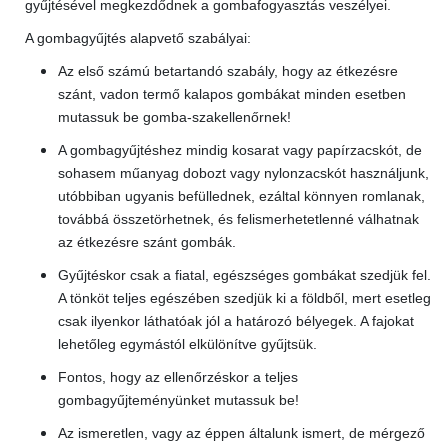
gyűjtésével megkezdődnek a gombafogyasztás veszélyei.
A gombagyűjtés alapvető szabályai:
Az első számú betartandó szabály, hogy az étkezésre
szánt, vadon termő kalapos gombákat minden esetben
mutassuk be gomba-szakellenőrnek!
A gombagyűjtéshez mindig kosarat vagy papírzacskót, de
sohasem műanyag dobozt vagy nylonzacskót használjunk,
utóbbiban ugyanis befüllednek, ezáltal könnyen romlanak,
továbbá összetörhetnek, és felismerhetetlenné válhatnak
az étkezésre szánt gombák.
Gyűjtéskor csak a fiatal, egészséges gombákat szedjük fel.
A tönköt teljes egészében szedjük ki a földből, mert esetleg
csak ilyenkor láthatóak jól a határozó bélyegek. A fajokat
lehetőleg egymástól elkülönítve gyűjtsük.
Fontos, hogy az ellenőrzéskor a teljes
gombagyűjteményünket mutassuk be!
Az ismeretlen, vagy az éppen általunk ismert, de mérgező