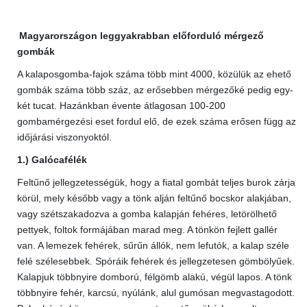
Magyarországon leggyakrabban előforduló mérgező
gombák
A kalaposgomba-fajok száma több mint 4000, közülük az ehető
gombák száma több száz, az erősebben mérgezőké pedig egy-
két tucat. Hazánkban évente átlagosan 100-200
gombamérgezési eset fordul elő, de ezek száma erősen függ az
időjárási viszonyoktól.
1.) Galócafélék
Feltűnő jellegzetességük, hogy a fiatal gombát teljes burok zárja
körül, mely később vagy a tönk alján feltűnő bocskor alakjában,
vagy szétszakadozva a gomba kalapján fehéres, letörölhető
pettyek, foltok formájában marad meg. A tönkön fejlett gallér
van. A lemezek fehérek, sűrűn állók, nem lefutók, a kalap széle
felé szélesebbek. Spóráik fehérek és jellegzetesen gömbölyűek.
Kalapjuk többnyire domború, félgömb alakú, végül lapos. A tönk
többnyire fehér, karcsú, nyúlánk, alul gumósan megvastagodott.