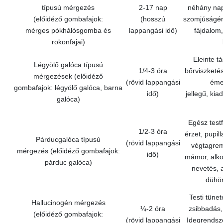
típusú mérgezés
2-17 nap
néhány nap
(előidéző gombafajok:
(hosszú
szomjúságérz
mérges pókhálósgomba és
lappangási idő)
fájdalom
rokonfajai)
Eleinte tá
Légyölő galóca típusú
1/4-3 óra
bőrviszketé
mérgezések (előidéző
(rövid lappangási
éme
gombafajok: légyölő galóca, barna
idő)
jellegű, ki
galóca)
Egész testf
1/2-3 óra
érzet, pupill
Párducgalóca típusú
(rövid lappangási
végtagrem
mérgezés (előidéző gombafajok:
idő)
mámor, alko
párduc galóca)
nevetés, 
dühön
Testi tünet
Hallucinogén mérgezés
¼-2 óra
zsibbadás,
(előidéző gombafajok:
(rövid lappangási
Idegrendsze