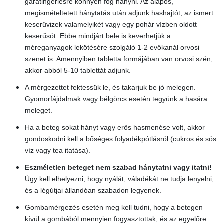
garatingerlésre könnyen fog hányni. Az alapos,
megismételtetett hánytatás után adjunk hashajtót, az ismert
keserűvizek valamelyikét vagy egy pohár vízben oldott
keserűsót. Ebbe mindjárt bele is keverhetjük a
méreganyagok lekötésére szolgáló 1-2 evőkanál orvosi
szenet is. Amennyiben tabletta formájában van orvosi szén,
akkor abból 5-10 tablettát adjunk.
A mérgezettet fektessük le, és takarjuk be jó melegen.
Gyomorfájdalmak vagy bélgörcs esetén tegyünk a hasára
meleget.
Ha a beteg sokat hányt vagy erős hasmenése volt, akkor
gondoskodni kell a bőséges folyadékpótlásról (cukros és sós
víz vagy tea itatása).
Eszméletlen beteget nem szabad hánytatni vagy itatni!
Úgy kell elhelyezni, hogy nyálát, váladékát ne tudja lenyelni,
és a légútjai állandóan szabadon legyenek.
Gombamérgezés esetén meg kell tudni, hogy a betegen
kívül a gombából mennyien fogyasztottak, és az egyelőre