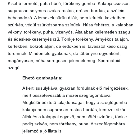
Kisebb termetű, puha húsú, törékeny gomba. Kalapja csúcsos,
sugarasan selymes-szálas-rostos, erősen bordás, a szélein
behasadozó. A lemezek sűrűn állók, nem lefutók, kezdetben
szürkés, végül szürkésbarna színűek. Húsa fehéres, a kalapban
vékony, törékeny, puha, vizenyős. Általában kellemetlen szagú
és édeskés-kesernyés ízű. Tönkje törékeny. Árnyékos talajon,
kertekben, bokrok alján, de erdőkben is, tavasztól késő őszig
teremnek. Mindenfelé gyakoriak, de többnyire egyenként,
magányosan, néha seregesen jelennek meg. Spermatoid
szagú.
Ehető gombapárja:
A kerti susulykával gyakran fordulnak elő mérgezések,
mert összetévesztik a mezei szegfűgombával.
Megkülönböztető tulajdonságai, hogy a szegfűgomba
kalapja nem sugarasan rostos-bordás, lemezei ritkán
állók és a kalappal egyező, nem sötét színűek, tönkje
pedig szívós, nem törékeny, puha. A szegfűgombára
jellemző a jó illata is