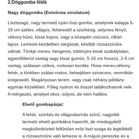
2.Döggomba félék
Nagy döggomba (Entoloma sinulatum)
Lisztszagú, nagy termetű nyári-őszi gomba, amelynek kalapja 5-
18 cm széles, világos, fehérestől a szürkésig, selymes fényű,
vékony húsú, kissé kúpos, vagy a közepén csúcsos, ritkán
lapos. Lemezei kezdetben sárgásak, később rózsaszínűre
válnak. Tönkje merev, hengeres, többnyire kissé szabálytalan,
egyenlőtlenül vastag vagy kissé gumós, 5-16 cm hosszú, 2-5 cm
vastag, szálasan csíkos, rostosan bordás. Húsa merev,vékony,
fehér, a tönkben szálas-rostos, belsejében szivacsos, nemritkán
üregesedő. Magányosan terem, vagy csak néhány példány
egymás közelében. Főleg nyáron és ősszel találkozhatunk vele.
A mérgezés, amelyet okoz, súlyos, de nem halálos.
Ehető gombapárjai:
A fehér, szürkés és világosbarnás színű, nagyobb
termetű ehető gombákra hasonlít, de mindegyiktől
megkülönbözteti feltűnően erős liszt szaga és legtöbbtől
a rózsaszínűre váló lemezei is. A májusi pereszke és a