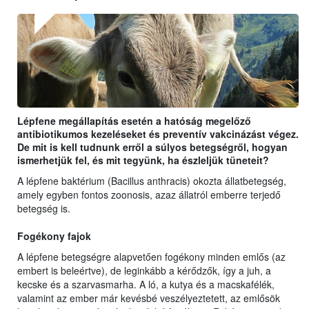
Lépfene megállapítás esetén a hatóság megelőző
antibiotikumos kezeléseket és preventív vakcinázást végez.
De mit is kell tudnunk erről a súlyos betegségről, hogyan
ismerhetjük fel, és mit tegyünk, ha észleljük tüneteit?
A lépfene baktérium (Bacillus anthracis) okozta állatbetegség,
amely egyben fontos zoonosis, azaz állatról emberre terjedő
betegség is.
Fogékony fajok
A lépfene betegségre alapvetően fogékony minden emlős (az
embert is beleértve), de leginkább a kérődzők, így a juh, a
kecske és a szarvasmarha. A ló, a kutya és a macskafélék,
valamint az ember már kevésbé veszélyeztetett, az emlősök