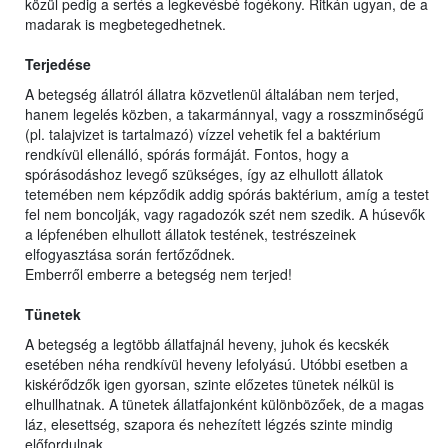
közül pedig a sertés a legkevésbé fogékony. Ritkán ugyan, de a
madarak is megbetegedhetnek.
Terjedése
A betegség állatról állatra közvetlenül általában nem terjed,
hanem legelés közben, a takarmánnyal, vagy a rosszminőségű
(pl. talajvizet is tartalmazó) vízzel vehetik fel a baktérium
rendkívül ellenálló, spórás formáját. Fontos, hogy a
spórásodáshoz levegő szükséges, így az elhullott állatok
tetemében nem képződik addig spórás baktérium, amíg a testet
fel nem boncolják, vagy ragadozók szét nem szedik. A húsevők
a lépfenében elhullott állatok testének, testrészeinek
elfogyasztása során fertőződnek.
Emberről emberre a betegség nem terjed!
Tünetek
A betegség a legtöbb állatfajnál heveny, juhok és kecskék
esetében néha rendkívül heveny lefolyású. Utóbbi esetben a
kiskérődzők igen gyorsan, szinte előzetes tünetek nélkül is
elhullhatnak. A tünetek állatfajonként különbözőek, de a magas
láz, elesettség, szapora és nehezített légzés szinte mindig
előfordulnak.