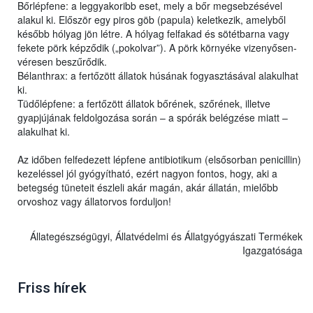
Bőrlépfene: a leggyakoribb eset, mely a bőr megsebzésével
alakul ki. Először egy piros göb (papula) keletkezik, amelyből
később hólyag jön létre. A hólyag felfakad és sötétbarna vagy
fekete pörk képződik („pokolvar”). A pörk környéke vizenyősen-
véresen beszűrődik.
Bélanthrax: a fertőzött állatok húsának fogyasztásával alakulhat
ki.
Tüdőlépfene: a fertőzött állatok bőrének, szőrének, illetve
gyapjújának feldolgozása során – a spórák belégzése miatt –
alakulhat ki.
Az időben felfedezett lépfene antibiotikum (elsősorban penicillin)
kezeléssel jól gyógyítható, ezért nagyon fontos, hogy, aki a
betegség tüneteit észleli akár magán, akár állatán, mielőbb
orvoshoz vagy állatorvos forduljon!
Állategészségügyi, Állatvédelmi és Állatgyógyászati Termékek
Igazgatósága
Friss hírek