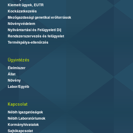
Kiemelt ügyek, EUTR
Kockázatkezelés
Mezőgazdasági genetikai erőforrások
Növényvédelem
Nyilvántartási és Felügyeleti Díj
Rendszerszervezés és felügyelet
Termékpálya-ellenőrzés
Ügyintézés
Élelmiszer
Állat
Növény
Labor/Egyéb
Kapcsolat
Nébih Igazgatóságok
Nébih Laboratóriumok
Kormányhivatalok
Sajtókapcsolat