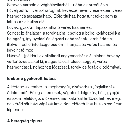
Szarvasmarhák: a végbélnyílásból – néha az orrból és a
hüvelyből is – vér szivároghat, kevésbé heveny esetekben véres
hasmenés tapasztalható. Előfordulhat, hogy tüneteket nem is
látunk az elhullás előtt.
Lovak: gyakran tapasztalható véres hasmenés.
Sertések: általában a toroktájéra, esetleg a bélre korlátozódik a
betegség, így nyelési és légzési nehézségek, torok ödéma,
illetve – bél érintettsége esetén – hányás és véres hasmenés
figyelhető meg.
Húsevők (például az állatkerti nagymacskák): általában heveny
vérfertőzés alakul ki, magas lázzal, elesettséggel, véres
hasmenéssel, nehezített légzéssel, torok- és fejtájéki ödémával.
Emberre gyakorolt hatása
A lépfene az embert is megbetegíti, elsősorban „foglalkozási
ártalomból”. Főleg a hentesek, vágóhídi dolgozók, bőr-, gyapjú-
és szőrmefeldolgozó üzemek munkatársai fertőződhetnek meg,
de kérődzők házi vágását követően előfordulhat hús közvetítette
lépfene is.
A betegség típusai