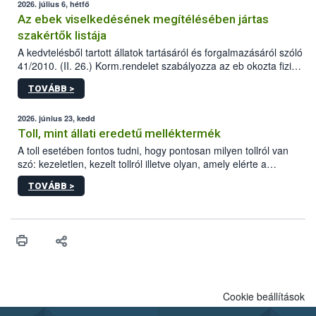
2026. július 6, hétfő
Az ebek viselkedésének megítélésében jártas
szakértők listája
A kedvtelésből tartott állatok tartásáról és forgalmazásáról szóló
41/2010. (II. 26.) Korm.rendelet szabályozza az eb okozta fizikai
sérülés, illetve ennek veszélye keletkezésekor felmerülő
TOVÁBB >
hatósági feladatokat, valamint a veszélyes eb tartását és annak
engedélyezését. Ezen eljárások során szükség esetén be kell
vonni az ebek viselkedésének megítélésében jártas szakértőt.
2026. június 23, kedd
Toll, mint állati eredetű melléktermék
A toll esetében fontos tudni, hogy pontosan milyen tollról van
szó: kezeletlen, kezelt tollról illetve olyan, amely elérte a
„végpontját”.
TOVÁBB >
Cookie beállítások