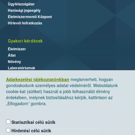
Ügyfélszolgálat
Hatósági jogsegély
Élelmiszermentő Központ
Hírlevél feliratkozás
Gyakori kérdések
Élelmiszer
Állat
Növény
Laboratóriumok
Labor/Egyéb
Adatkezelési tájékoztatónkban
megismerheti, hogyan
gondoskodunk személyes adatai védelméről. Weboldalunk
cookie-kat (sütiket) használ a jobb felhasználói élmény
érdekében, melynek biztosításához kérjük, kattintson az
„Elfogadom” gombra.
Statisztikai célú sütik
Nemzeti Élelmiszerlánc-biztonsági Hivatal
Hirdetési célú sütik
Cím: 1024 Budapest, Keleti Károly utca. 24.