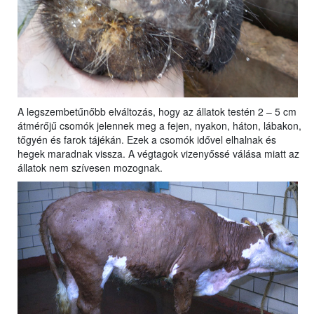
A legszembetűnőbb elváltozás, hogy az állatok testén 2 – 5 cm
átmérőjű csomók jelennek meg a fejen, nyakon, háton, lábakon,
tőgyén és farok tájékán. Ezek a csomók idővel elhalnak és
hegek maradnak vissza. A végtagok vizenyőssé válása miatt az
állatok nem szívesen mozognak.