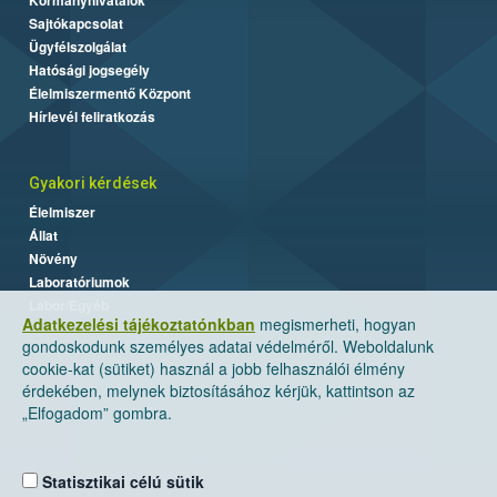
Sajtókapcsolat
Ügyfélszolgálat
Hatósági jogsegély
Élelmiszermentő Központ
Hírlevél feliratkozás
Gyakori kérdések
Élelmiszer
Állat
Növény
Laboratóriumok
Labor/Egyéb
Adatkezelési tájékoztatónkban
megismerheti, hogyan
gondoskodunk személyes adatai védelméről. Weboldalunk
cookie-kat (sütiket) használ a jobb felhasználói élmény
érdekében, melynek biztosításához kérjük, kattintson az
„Elfogadom” gombra.
Statisztikai célú sütik