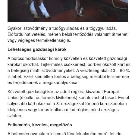
Gyakori szövődmény a tüdőgyulladás és a tőgygyulladás.
Előfordulhat vetélés, méhen belüli fertőződés valamint átmeneti
vagy végleges terméketlenség is.
Lehetséges gazdasági károk
A bőrcsomódosáskór komoly közvetlen és közvetett gazdasági
károkat okozhat. Tejtermelés csökkenést, bőrben okozott kárt és
a betegség miatti szövődményeket. A veszteség akár 40 – 60 %
is lehet. Ezért kiemelten fontos a betegség mielőbbi felismerése
és terjedésének a megakadályozása.
Közvetett gazdasági kár az adott régióra kiszabott Európai
Uniós (élőállat és termék kivitelének) korlátozásból fakad. Ennél
súlyosabb kárt okozhat a 3. országokkal történő kereskedelem
ideiglenes vagy tartós leállása mind régiós, mind országos
szinten.
Felismerés, kezelés, megelőzés
A betegség gyanúja a jellemző tünetek alapján merül fel, de