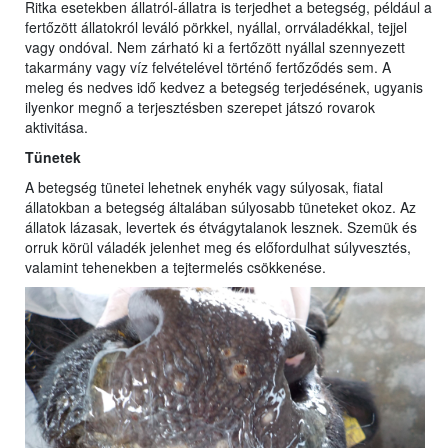
Ritka esetekben állatról-állatra is terjedhet a betegség, például a
fertőzött állatokról leváló pörkkel, nyállal, orrváladékkal, tejjel
vagy ondóval. Nem zárható ki a fertőzött nyállal szennyezett
takarmány vagy víz felvételével történő fertőződés sem. A
meleg és nedves idő kedvez a betegség terjedésének, ugyanis
ilyenkor megnő a terjesztésben szerepet játszó rovarok
aktivitása.
Tünetek
A betegség tünetei lehetnek enyhék vagy súlyosak, fiatal
állatokban a betegség általában súlyosabb tüneteket okoz. Az
állatok lázasak, levertek és étvágytalanok lesznek. Szemük és
orruk körül váladék jelenhet meg és előfordulhat súlyvesztés,
valamint tehenekben a tejtermelés csökkenése.