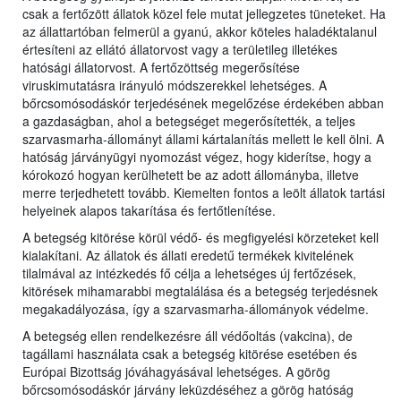
csak a fertőzött állatok közel fele mutat jellegzetes tüneteket. Ha
az állattartóban felmerül a gyanú, akkor köteles haladéktalanul
értesíteni az ellátó állatorvost vagy a területileg illetékes
hatósági állatorvost. A fertőzöttség megerősítése
viruskimutatásra irányuló módszerekkel lehetséges. A
bőrcsomósodáskór terjedésének megelőzése érdekében abban
a gazdaságban, ahol a betegséget megerősítették, a teljes
szarvasmarha-állományt állami kártalanítás mellett le kell ölni. A
hatóság járványügyi nyomozást végez, hogy kiderítse, hogy a
kórokozó hogyan kerülhetett be az adott állományba, illetve
merre terjedhetett tovább. Kiemelten fontos a leölt állatok tartási
helyeinek alapos takarítása és fertőtlenítése.
A betegség kitörése körül védő- és megfigyelési körzeteket kell
kialakítani. Az állatok és állati eredetű termékek kivitelének
tilalmával az intézkedés fő célja a lehetséges új fertőzések,
kitörések mihamarabbi megtalálása és a betegség terjedésnek
megakadályozása, így a szarvasmarha-állományok védelme.
A betegség ellen rendelkezésre áll védőoltás (vakcina), de
tagállami használata csak a betegség kitörése esetében és
Európai Bizottság jóváhagyásával lehetséges. A görög
bőrcsomósodáskór járvány leküzdéséhez a görög hatóság