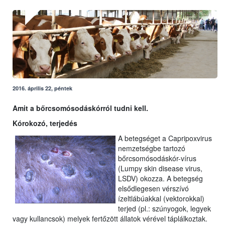
2016. április 22, péntek
Amit a bőrcsomósodáskórról tudni kell.
Kórokozó, terjedés
A betegséget a Capripoxvirus
nemzetségbe tartozó
bőrcsomósodáskór-vírus
(Lumpy skin disease virus,
LSDV) okozza. A betegség
elsődlegesen vérszívó
ízeltlábúakkal (vektorokkal)
terjed (pl.: szúnyogok, legyek
vagy kullancsok) melyek fertőzött állatok vérével táplálkoztak.