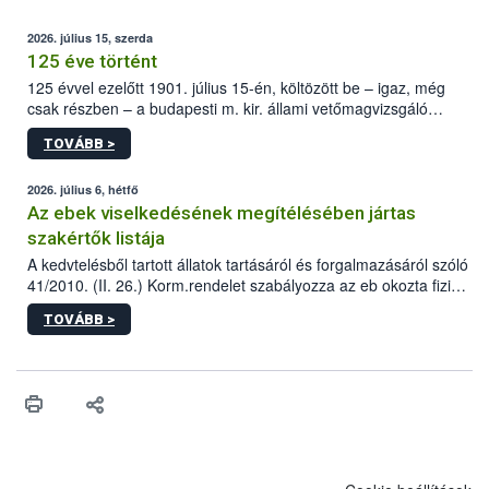
2026. július 15, szerda
125 éve történt
125 évvel ezelőtt 1901. július 15-én, költözött be – igaz, még
csak részben – a budapesti m. kir. állami vetőmagvizsgáló
állomás a Kis Rókus utca 15. szám alatti, Czigler Győző által
TOVÁBB >
tervezett új épületébe.
2026. július 6, hétfő
Az ebek viselkedésének megítélésében jártas
szakértők listája
A kedvtelésből tartott állatok tartásáról és forgalmazásáról szóló
41/2010. (II. 26.) Korm.rendelet szabályozza az eb okozta fizikai
sérülés, illetve ennek veszélye keletkezésekor felmerülő
TOVÁBB >
hatósági feladatokat, valamint a veszélyes eb tartását és annak
engedélyezését. Ezen eljárások során szükség esetén be kell
vonni az ebek viselkedésének megítélésében jártas szakértőt.