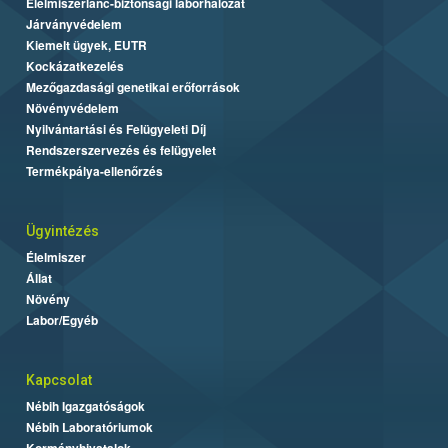
Élelmiszerlánc-biztonsági laborhálózat
Járványvédelem
Kiemelt ügyek, EUTR
Kockázatkezelés
Mezőgazdasági genetikai erőforrások
Növényvédelem
Nyilvántartási és Felügyeleti Díj
Rendszerszervezés és felügyelet
Termékpálya-ellenőrzés
Ügyintézés
Élelmiszer
Állat
Növény
Labor/Egyéb
Kapcsolat
Nébih Igazgatóságok
Nébih Laboratóriumok
Kormányhivatalok