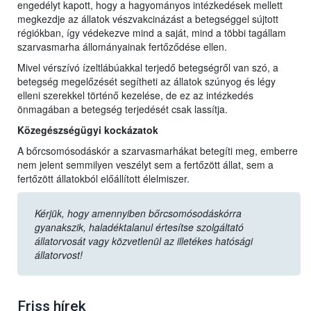
engedélyt kapott, hogy a hagyományos intézkedések mellett
megkezdje az állatok vészvakcinázást a betegséggel sújtott
régiókban, így védekezve mind a saját, mind a többi tagállam
szarvasmarha állományainak fertőződése ellen.
Mivel vérszívó ízeltlábúakkal terjedő betegségről van szó, a
betegség megelőzését segítheti az állatok szúnyog és légy
elleni szerekkel történő kezelése, de ez az intézkedés
önmagában a betegség terjedését csak lassítja.
Közegészségügyi kockázatok
A bőrcsomósodáskór a szarvasmarhákat betegíti meg, emberre
nem jelent semmilyen veszélyt sem a fertőzött állat, sem a
fertőzött állatokból előállított élelmiszer.
Kérjük, hogy amennyiben bőrcsomósodáskórra
gyanakszik, haladéktalanul értesítse szolgáltató
állatorvosát vagy közvetlenül az illetékes hatósági
állatorvost!
Friss hírek