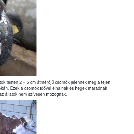
tok testén 2 – 5 cm átmérőjű csomók jelennek meg a fejen,
jékán. Ezek a csomók idővel elhalnak és hegek maradnak
 az állatok nem szívesen mozognak.