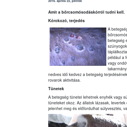
2016. április 22, péntek
Amit a bőrcsomósodáskórról tudni kell.
Kórokozó, terjedés
A betegség
bőrcsomóso
betegség el
szúnyogok,
táplálkozta
például a f
vagy ondóv
takarmány 
nedves idő kedvez a betegség terjedésének,
rovarok aktivitása.
Tünetek
A betegség tünetei lehetnek enyhék vagy súl
tüneteket okoz. Az állatok lázasak, leverte
jelenhet meg és előfordulhat súlyvesztés, 