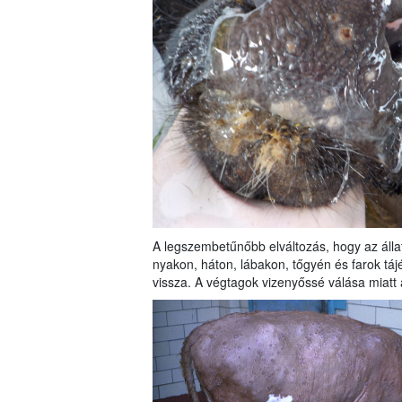
A legszembetűnőbb elváltozás, hogy az álla
nyakon, háton, lábakon, tőgyén és farok tá
vissza. A végtagok vizenyőssé válása miatt