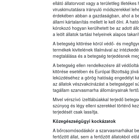
ellátó állatorvost vagy a területileg illetéke
viruskimutatásra irányuló módszerekkel l
érdekében abban a gazdaságban, ahol a bet
állami kártalanítás mellett le kell ölni. A 
kórokozó hogyan kerülhetett be az adott áll
a leölt állatok tartási helyeinek alapos takarí
A betegség kitörése körül védő- és megfigyelé
termékek kivitelének tilalmával az intézkedé
megtalálása és a betegség terjedésnek me
A betegség ellen rendelkezésre áll védőoltá
kitörése esetében és Európai Bizottság jó
leküzdéséhez a görög hatóság engedélyt k
az állatok vészvakcinázást a betegséggel sú
tagállam szarvasmarha állományainak fertő
Mivel vérszívó ízeltlábúakkal terjedő beteg
szúnyog és légy elleni szerekkel történő k
terjedését csak lassítja.
Közegészségügyi kockázatok
A bőrcsomósodáskór a szarvasmarhákat bet
fertőzött állat, sem a fertőzött állatokból előá