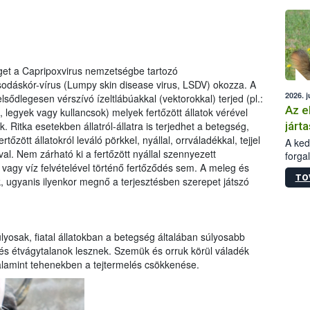
épüle
et a Capripoxvirus nemzetségbe tartozó
dáskór-vírus (Lumpy skin disease virus, LSDV) okozza. A
2026. j
sődlegesen vérszívó ízeltlábúakkal (vektorokkal) terjed (pl.:
Az e
 legyek vagy kullancsok) melyek fertőzött állatok vérével
járta
k. Ritka esetekben állatról-állatra is terjedhet a betegség,
ertőzött állatokról leváló pörkkel, nyállal, orrváladékkal, tejjel
A kedv
al. Nem zárható ki a fertőzött nyállal szennyezett
forga
vagy víz felvételével történő fertőződés sem. A meleg és
Korm.
TO
 ugyanis ilyenkor megnő a terjesztésben szerepet játszó
sérül
felme
veszé
Ezen 
vonni
yosak, fiatal állatokban a betegség általában súlyosabb
jártas
k és étvágytalanok lesznek. Szemük és orruk körül váladék
valamint tehenekben a tejtermelés csökkenése.