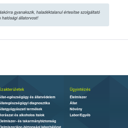
órra gyanakszik, haladéktalanul értesítse szolgáltató
s hatósági állatorvost!
Szakterületek
Ügyintézés
Állat-egészségügy és állatvédelem
Élelmiszer
Állategészségügyi diagnosztika
Állat
Állatgyógyászati termékek
Növény
Borászat és alkoholos italok
Labor/Egyéb
Élelmiszer- és takarmánybiztonság
Élelmiszerlánc-biztonsági laborhálózat