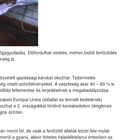
gygyulladás. Előfordulhat vetélés, méhen belüli fertőződés
nség is.
zvetett gazdasági károkat okozhat. Tejtermelés
ség miatti szövődményeket. A veszteség akár 40 – 60 % is
ielőbbi felismerése és terjedésének a megakadályozása.
zabott Európai Uniós (élőállat és termék kivitelének)
okozhat a 3. országokkal történő kereskedelem ideiglenes
gos szinten.
n merül fel, de csak a fertőzött állatok közel fele mutat
elmerül a gyanú, akkor köteles haladéktalanul értesíteni az