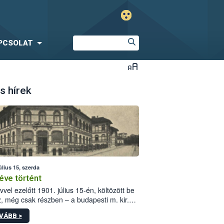
PCSOLAT
s hírek
úlius 15, szerda
éve történt
vvel ezelőtt 1901. július 15-én, költözött be
z, még csak részben – a budapesti m. kir.
i vetőmagvizsgáló állomás a Kis Rókus utca
VÁBB >
ám alatti, Czigler Győző által tervezett új