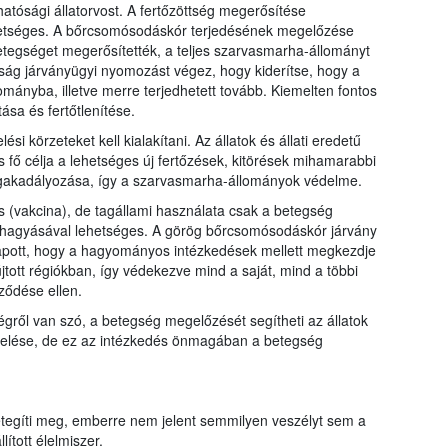
s hatósági állatorvost. A fertőzöttség megerősítése
ehetséges. A bőrcsomósodáskór terjedésének megelőzése
egséget megerősítették, a teljes szarvasmarha-állományt
hatóság járványügyi nyomozást végez, hogy kiderítse, hogy a
ományba, illetve merre terjedhetett tovább. Kiemelten fontos
tása és fertőtlenítése.
si körzeteket kell kialakítani. Az állatok és állati eredetű
s fő célja a lehetséges új fertőzések, kitörések mihamarabbi
gakadályozása, így a szarvasmarha-állományok védelme.
s (vakcina), de tagállami használata csak a betegség
váhagyásával lehetséges. A görög bőrcsomósodáskór járvány
apott, hogy a hagyományos intézkedések mellett megkezdje
jtott régiókban, így védekezve mind a saját, mind a többi
ződése ellen.
ségről van szó, a betegség megelőzését segítheti az állatok
ezelése, de ez az intézkedés önmagában a betegség
egíti meg, emberre nem jelent semmilyen veszélyt sem a
llított élelmiszer.