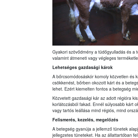
Gyakori szövődmény a tüdőgyulladás és a tő
valamint átmeneti vagy végleges terméketle
Lehetséges gazdasági károk
A bőrcsomódosáskór komoly közvetlen és kö
csökkenést, bőrben okozott kárt és a beteg
lehet. Ezért kiemelten fontos a betegség m
Közvetett gazdasági kár az adott régióra kis
korlátozásból fakad. Ennél súlyosabb kárt 
vagy tartós leállása mind régiós, mind orszá
Felismerés, kezelés, megelőzés
A betegség gyanúja a jellemző tünetek alapjá
jellegzetes tüneteket. Ha az állattartóban f