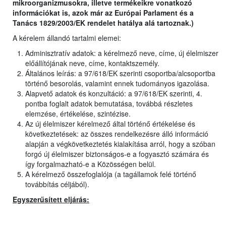
mikroorganizmusokra, illetve termékeikre vonatkozó
információkat is, azok már az Európai Parlament és a
Tanács 1829/2003/EK rendelet hatálya alá tartoznak.)
A kérelem állandó tartalmi elemei:
Adminisztratív adatok: a kérelmező neve, címe, új élelmiszer
előállítójának neve, címe, kontaktszemély.
Általános leírás: a 97/618/EK szerinti csoportba/alcsoportba
történő besorolás, valamint ennek tudományos igazolása.
Alapvető adatok és konzultáció: a 97/618/EK szerinti, 4.
pontba foglalt adatok bemutatása, továbbá részletes
elemzése, értékelése, szintézise.
Az új élelmiszer kérelmező által történő értékelése és
következtetések: az összes rendelkezésre álló információ
alapján a végkövetkeztetés kialakítása arról, hogy a szóban
forgó új élelmiszer biztonságos-e a fogyasztó számára és
így forgalmazható-e a Közösségen belül.
A kérelmező összefoglalója (a tagállamok felé történő
továbbítás céljából).
Egyszerűsített eljárás: