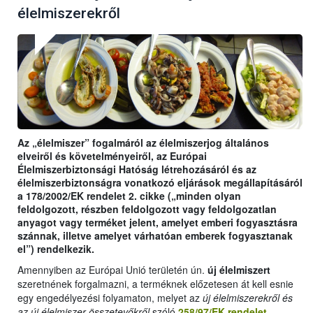
élelmiszerekről
Az „élelmiszer” fogalmáról az élelmiszerjog általános
elveiről és követelményeiről, az Európai
Élelmiszerbiztonsági Hatóság létrehozásáról és az
élelmiszerbiztonságra vonatkozó eljárások megállapításáról
a 178/2002/EK rendelet 2. cikke („minden olyan
feldolgozott, részben feldolgozott vagy feldolgozatlan
anyagot vagy terméket jelent, amelyet emberi fogyasztásra
szánnak, illetve amelyet várhatóan emberek fogyasztanak
el”) rendelkezik.
Amennyiben az Európai Unió területén ún.
új élelmiszert
szeretnének forgalmazni, a terméknek előzetesen át kell esnie
egy engedélyezési folyamaton, melyet az
új élelmiszerekről és
az új élelmiszer-összetevőkről
szóló
258/97/EK rendelet