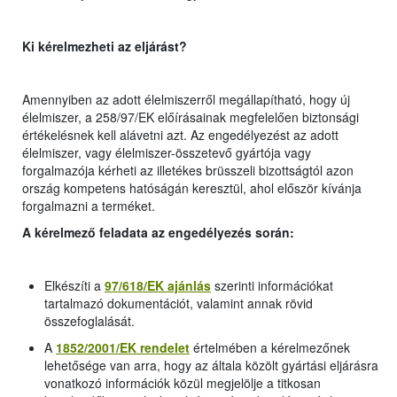
Ki kérelmezheti az eljárást?
Amennyiben az adott élelmiszerről megállapítható, hogy új
élelmiszer, a 258/97/EK előírásainak megfelelően biztonsági
értékelésnek kell alávetni azt. Az engedélyezést az adott
élelmiszer, vagy élelmiszer-összetevő gyártója vagy
forgalmazója kérheti az illetékes brüsszeli bizottságtól azon
ország kompetens hatóságán keresztül, ahol először kívánja
forgalmazni a terméket.
A kérelmező feladata az engedélyezés során:
Elkészíti a
97/618/EK ajánlás
szerinti információkat
tartalmazó dokumentációt, valamint annak rövid
összefoglalását.
A
1852/2001/EK
rendelet
értelmében a kérelmezőnek
lehetősége van arra, hogy az általa közölt gyártási eljárásra
vonatkozó információk közül megjelölje a titkosan