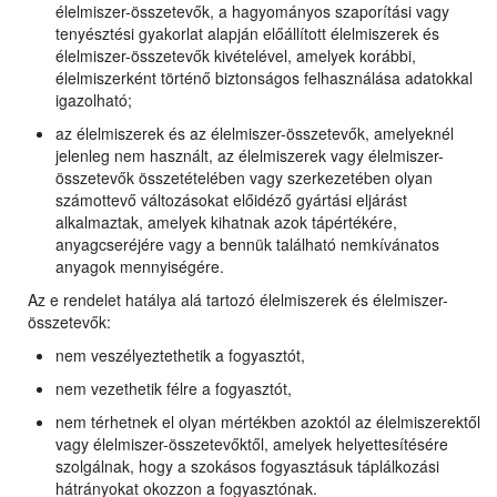
élelmiszer-összetevők, a hagyományos szaporítási vagy
tenyésztési gyakorlat alapján előállított élelmiszerek és
élelmiszer-összetevők kivételével, amelyek korábbi,
élelmiszerként történő biztonságos felhasználása adatokkal
igazolható;
az élelmiszerek és az élelmiszer-összetevők, amelyeknél
jelenleg nem használt, az élelmiszerek vagy élelmiszer-
összetevők összetételében vagy szerkezetében olyan
számottevő változásokat előidéző gyártási eljárást
alkalmaztak, amelyek kihatnak azok tápértékére,
anyagcseréjére vagy a bennük található nemkívánatos
anyagok mennyiségére.
Az e rendelet hatálya alá tartozó élelmiszerek és élelmiszer-
összetevők:
nem veszélyeztethetik a fogyasztót,
nem vezethetik félre a fogyasztót,
nem térhetnek el olyan mértékben azoktól az élelmiszerektől
vagy élelmiszer-összetevőktől, amelyek helyettesítésére
szolgálnak, hogy a szokásos fogyasztásuk táplálkozási
hátrányokat okozzon a fogyasztónak.