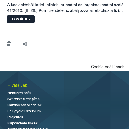
A kedvtelésből tartott állatok tartásáról és forgalmazásáról szóló
41/2010. (II. 26.) Korm.rendelet szabályozza az eb okozta fizikai
sérülés, illetve ennek veszélye keletkezésekor felmerülő
TOVÁBB >
hatósági feladatokat, valamint a veszélyes eb tartását és annak
engedélyezését. Ezen eljárások során szükség esetén be kell
vonni az ebek viselkedésének megítélésében jártas szakértőt.
Cookie beállítások
Hivatalunk
Bemutatkozás
Szervezeti felépítés
Gazdálkodási adatok
Felügyeleti szervünk
Projektek
Kapcsolódó linkek
Adatkezelési tájékoztató