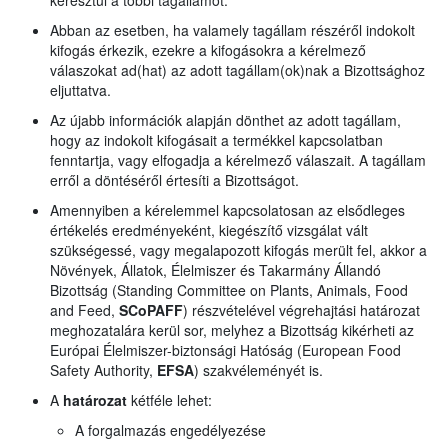
keresztül a többi tagállamot.
Abban az esetben, ha valamely tagállam részéről indokolt
kifogás érkezik, ezekre a kifogásokra a kérelmező
válaszokat ad(hat) az adott tagállam(ok)nak a Bizottsághoz
eljuttatva.
Az újabb információk alapján dönthet az adott tagállam,
hogy az indokolt kifogásait a termékkel kapcsolatban
fenntartja, vagy elfogadja a kérelmező válaszait. A tagállam
erről a döntéséről értesíti a Bizottságot.
Amennyiben a kérelemmel kapcsolatosan az elsődleges
értékelés eredményeként, kiegészítő vizsgálat vált
szükségessé, vagy megalapozott kifogás merült fel, akkor a
Növények, Állatok, Élelmiszer és Takarmány Állandó
Bizottság (Standing Committee on Plants, Animals, Food
and Feed,
SCoPAFF
) részvételével végrehajtási határozat
meghozatalára kerül sor, melyhez a Bizottság kikérheti az
Európai Élelmiszer-biztonsági Hatóság (European Food
Safety Authority,
EFSA
) szakvéleményét is.
A
határozat
kétféle lehet:
A forgalmazás engedélyezése