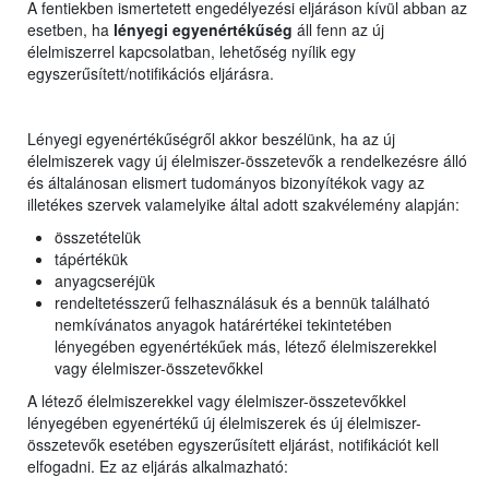
A fentiekben ismertetett engedélyezési eljáráson kívül abban az
esetben, ha
lényegi egyenértékűség
áll fenn az új
élelmiszerrel kapcsolatban, lehetőség nyílik egy
egyszerűsített/notifikációs eljárásra.
Lényegi egyenértékűségről akkor beszélünk, ha az új
élelmiszerek vagy új élelmiszer-összetevők a rendelkezésre álló
és általánosan elismert tudományos bizonyítékok vagy az
illetékes szervek valamelyike által adott szakvélemény alapján:
összetételük
tápértékük
anyagcseréjük
rendeltetésszerű felhasználásuk és a bennük található
nemkívánatos anyagok határértékei tekintetében
lényegében egyenértékűek más, létező élelmiszerekkel
vagy élelmiszer-összetevőkkel
A létező élelmiszerekkel vagy élelmiszer-összetevőkkel
lényegében egyenértékű új élelmiszerek és új élelmiszer-
összetevők esetében egyszerűsített eljárást, notifikációt kell
elfogadni. Ez az eljárás alkalmazható: