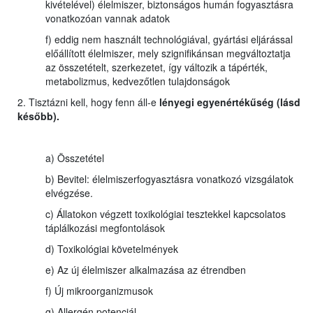
kivételével) élelmiszer, biztonságos humán fogyasztásra
vonatkozóan vannak adatok
f) eddig nem használt technológiával, gyártási eljárással
előállított élelmiszer, mely szignifikánsan megváltoztatja
az összetételt, szerkezetet, így változik a tápérték,
metabolizmus, kedvezőtlen tulajdonságok
2. Tisztázni kell, hogy fenn áll-e
lényegi egyenértékűség (lásd
később).
a) Összetétel
b) Bevitel: élelmiszerfogyasztásra vonatkozó vizsgálatok
elvégzése.
c) Állatokon végzett toxikológiai tesztekkel kapcsolatos
táplálkozási megfontolások
d) Toxikológiai követelmények
e) Az új élelmiszer alkalmazása az étrendben
f) Új mikroorganizmusok
g) Allergén potenciál