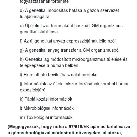
fogyasztásának története
d) A genetikai módosítás hatása a gazda szervezet
tulajdonságaira
e) Új élelmiszer forrásaként használt GM organizmus
genetikai stabilitása
f) Az új genetikai anyag expressziójának jellemzői
g) A genetikai anyag transzfer a GM organizmusból
h) Genetikailag módosított mikroorganizmus túlélése és
telepképzése a humán bélben
i) Előrelátható bevitel/használat mértéke
j) Információk az új élelmiszer forrásának korábbi humán
expozíciójáról
k) Táplálkozási információk
l) Mikrobiológiai információk
m) Toxikológiai információk
(Megjegyezzük, hogy noha a 97/618/EK ajánlás tartalmazza
a géntechnológiával módosított növényekre, állatokra,