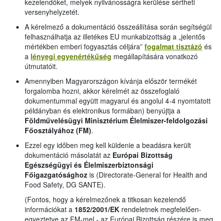
kezelendőket, melyek nyilvánosságra kerülése sértheti
versenyhelyzetét.
A kérelmező a dokumentáció összeállítása során segítségül
felhasználhatja az illetékes EU munkabizottság a „jelentős
mértékben emberi fogyasztás céljára”
fogalmat tisztázó
és
a
lényegi egyenértékűség
megállapítására vonatkozó
útmutatóit.
Amennyiben Magyarországon kívánja először termékét
forgalomba hozni, akkor kérelmét az összefoglaló
dokumentummal együtt magyarul és angolul 4-4 nyomtatott
példányban és elektronikus formában) benyújtja a
Földművelésügyi Minisztérium Élelmiszer-feldolgozási
Főosztályához (FM)
.
Ezzel egy időben meg kell küldenie a beadásra került
dokumentáció másolatát az
Európai Bizottság
Egészségügyi és Élelmiszerbiztonsági
Főigazgatósághoz
is (Directorate-General for Health and
Food Safety, DG SANTE).
(Fontos, hogy a kérelmezőnek a titkosan kezelendő
információkat a
1852/2001/EK
rendeletnek megfelelően-
egyeztetve az FM-mel - az Európai Bizottság részére is meg