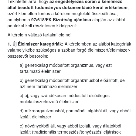
Tekintettel arra, hogy
az engedélyezés során a kérelmező
által beadott tudományos dokumentáció kerül értékelésre
,
ezért kiemelten fontos a kérelem megfelelő összeállítása,
amelyben a
97/618/EK Bizottság ajánlása
alapján az alábbi
pontokat kell részletesen kidolgozni:
A kérelem változó tartalmi elemei:
1. Új Élelmiszer kategóriák:
A kérelemben az alábbi kategóriák
valamelyikébe szükséges a szóban forgó élelmiszert/élelmiszer-
összetevőt besorolni:
a) genetikailag módosított organizmus, vagy ezt
tartalmazó élelmiszer
b) genetikailag módosított organizmusból előállított, de
azt nem tartalmazó élelmiszer
c) új, vagy szándékosan módosított elsődleges
molekulaszerkezetű élelmiszer
d) mikroorganizmusból, gombából, algából áll, vagy ebből
izolált élelmiszer
e) növényekből áll, vagy abból izolált, vagy állatokból
izolált (tradicionális termesztési/tenyésztési eljárások