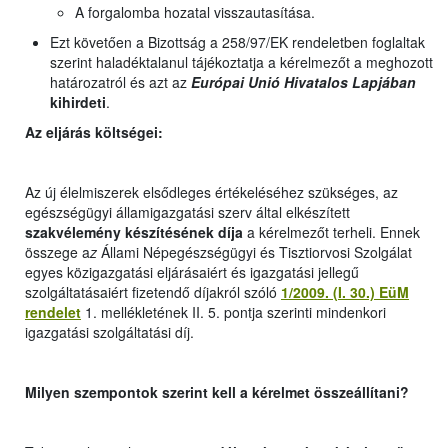
A forgalomba hozatal visszautasítása.
Ezt követően a Bizottság a 258/97/EK rendeletben foglaltak
szerint haladéktalanul tájékoztatja a kérelmezőt a meghozott
határozatról és azt az
Európai Unió Hivatalos Lapjában
kihirdeti
.
Az eljárás költségei:
Az új élelmiszerek elsődleges értékeléséhez szükséges, az
egészségügyi államigazgatási szerv által elkészített
szakvélemény készítésének díja
a kérelmezőt terheli. Ennek
összege a
z
Állami Népegészségügyi és Tisztiorvosi Szolgálat
egyes közigazgatási eljárásaiért és igazgatási jellegű
szolgáltatásaiért fizetendő díjakról szóló
1/2009. (I. 30.) EüM
rendelet
1. mellékletének II. 5. pontja szerinti mindenkori
igazgatási szolgáltatási díj.
Milyen szempontok szerint kell a kérelmet összeállítani?