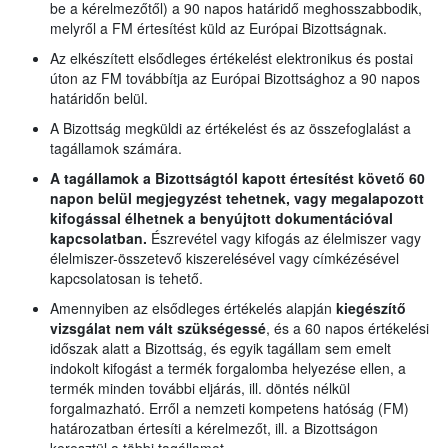
be a kérelmezőtől) a 90 napos határidő meghosszabbodik,
melyről a FM értesítést küld az Európai Bizottságnak.
Az elkészített elsődleges értékelést elektronikus és postai
úton az FM továbbítja az Európai Bizottsághoz a 90 napos
határidőn belül.
A Bizottság megküldi az értékelést és az összefoglalást a
tagállamok számára.
A tagállamok a Bizottságtól kapott értesítést követő 60
napon belül megjegyzést tehetnek, vagy megalapozott
kifogással élhetnek a benyújtott dokumentációval
kapcsolatban.
Észrevétel vagy kifogás az élelmiszer vagy
élelmiszer-összetevő kiszerelésével vagy címkézésével
kapcsolatosan is tehető.
Amennyiben az elsődleges értékelés alapján
kiegészítő
vizsgálat nem vált szükségessé
, és a 60 napos értékelési
időszak alatt a Bizottság, és egyik tagállam sem emelt
indokolt kifogást a termék forgalomba helyezése ellen, a
termék minden további eljárás, ill. döntés nélkül
forgalmazható. Erről a nemzeti kompetens hatóság (FM)
határozatban értesíti a kérelmezőt, ill. a Bizottságon