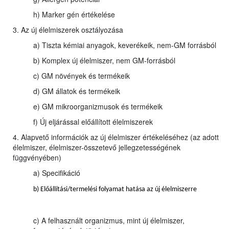
h) Marker gén értékelése
3. Az új élelmiszerek osztályozása
a) Tiszta kémiai anyagok, keverékeik, nem-GM forrásból
b) Komplex új élelmiszer, nem GM-forrásból
c) GM növények és termékeik
d) GM állatok és termékeik
e) GM mikroorganizmusok és termékeik
f) Új eljárással előállított élelmiszerek
4. Alapvető információk az új élelmiszer értékeléséhez (az adott
élelmiszer, élelmiszer-összetevő jellegzetességének
függvényében)
a) Specifikáció
b) Előállítási/termelési folyamat hatása az új élelmiszerre
c) A felhasznált organizmus, mint új élelmiszer,