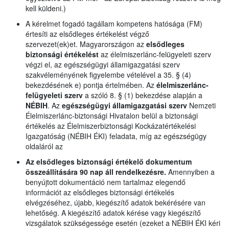
kell küldeni.)
A kérelmet fogadó tagállam kompetens hatósága (FM)
értesíti az elsődleges értékelést végző
szervezet(ek)et. Magyarországon az
elsődleges
biztonsági értékelést
az élelmiszerlánc-felügyeleti szerv
végzi el, az egészségügyi államigazgatási szerv
szakvéleményének figyelembe vételével a 35. § (4)
bekezdésének e) pontja értelmében. Az
élelmiszerlánc-
felügyeleti szerv
a szóló 8. § (1) bekezdése alapján a
NÉBIH
. Az
egészségügyi államigazgatási szerv
Nemzeti
Élelmiszerlánc-biztonsági Hivatalon belül a biztonsági
értékelés az Élelmiszerbiztonsági Kockázatértékelési
Igazgatóság (NÉBIH ÉKI) feladata, míg az egészségügy
oldaláról az
Az elsődleges biztonsági értékelő dokumentum
összeállítására 90 nap áll rendelkezésre.
Amennyiben a
benyújtott dokumentáció nem tartalmaz elegendő
információt az elsődleges biztonsági értékelés
elvégzéséhez, újabb, kiegészítő adatok bekérésére van
lehetőség. A kiegészítő adatok kérése vagy kiegészítő
vizsgálatok szükségessége esetén (ezeket a NÉBIH ÉKI kéri