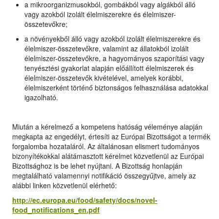
a mikroorganizmusokból, gombákból vagy algákból álló
vagy azokból izolált élelmiszerekre és élelmiszer-
összetevőkre;
a növényekből álló vagy azokból izolált élelmiszerekre és
élelmiszer-összetevőkre, valamint az állatokból izolált
élelmiszer-összetevőkre, a hagyományos szaporítási vagy
tenyésztési gyakorlat alapján előállított élelmiszerek és
élelmiszer-összetevők kivételével, amelyek korábbi,
élelmiszerként történő biztonságos felhasználása adatokkal
igazolható.
Miután a kérelmező a kompetens hatóság véleménye alapján
megkapta az engedélyt, értesíti az Európai Bizottságot a termék
forgalomba hozataláról. Az általánosan elismert tudományos
bizonyítékokkal alátámasztott kérelmet közvetlenül az Európai
Bizottsághoz is be lehet nyújtani. A Bizottság honlapján
megtalálható valamennyi notifikáció összegyűjtve, amely az
alábbi linken közvetlenül elérhető:
http://ec.europa.eu/food/safety/docs/novel-
food_notifications_en.pdf