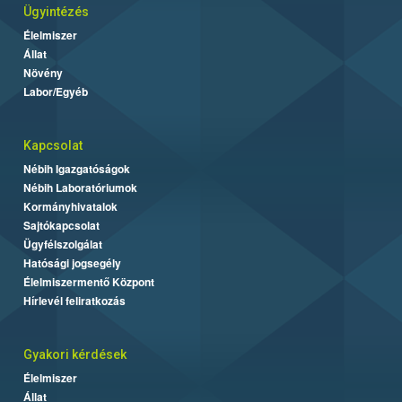
Ügyintézés
Élelmiszer
Állat
Növény
Labor/Egyéb
Kapcsolat
Nébih Igazgatóságok
Nébih Laboratóriumok
Kormányhivatalok
Sajtókapcsolat
Ügyfélszolgálat
Hatósági jogsegély
Élelmiszermentő Központ
Hírlevél feliratkozás
Gyakori kérdések
Élelmiszer
Állat