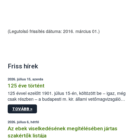
(Legutolsó frissítés dátuma: 2016. március 01.)
Friss hírek
2026. július 15, szerda
125 éve történt
125 évvel ezelőtt 1901. július 15-én, költözött be – igaz, még
csak részben – a budapesti m. kir. állami vetőmagvizsgáló
állomás a Kis Rókus utca 15. szám alatti, Czigler Győző által
TOVÁBB >
tervezett új épületébe.
2026. július 6, hétfő
Az ebek viselkedésének megítélésében jártas
szakértők listája