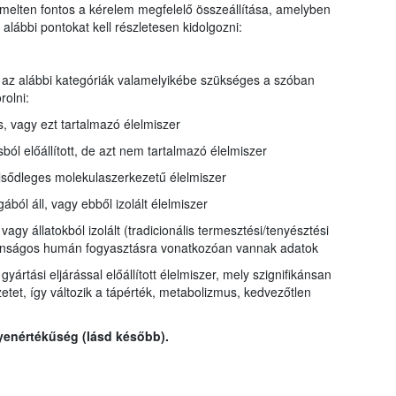
iemelten fontos a kérelem megfelelő összeállítása, amelyben
alábbi pontokat kell részletesen kidolgozni:
az alábbi kategóriák valamelyikébe szükséges a szóban
rolni:
, vagy ezt tartalmazó élelmiszer
ból előállított, de azt nem tartalmazó élelmiszer
lsődleges molekulaszerkezetű élelmiszer
ból áll, vagy ebből izolált élelmiszer
 vagy állatokból izolált (tradicionális termesztési/tenyésztési
iztonságos humán fogyasztásra vonatkozóan vannak adatok
yártási eljárással előállított élelmiszer, mely szignifikánsan
zetet, így változik a tápérték, metabolizmus, kedvezőtlen
yenértékűség (lásd később).