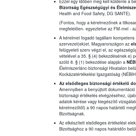
Ezzel egy időben meg kell küldenie a b
Bizottság
Egészségügyi és Élelmisz
Health and Food Safety, DG SANTE).
(Fontos, hogy a kérelmezőnek a titkosa
megfelelően- egyeztetve az FM-mel - az 
A kérelmet fogadó tagállam kompetens h
szervezet(ek)et. Magyarországon az
el
felügyeleti szerv végzi el, az egészsé
vételével a 35. § (4) bekezdésének e) 
szóló 8. § (1) bekezdése alapján a
NÉB
Élelmiszerlánc-biztonsági Hivatalon belü
Kockázatértékelési Igazgatóság (NÉBIH 
Az elsődleges biztonsági értékelő do
Amennyiben a benyújtott dokumentáció 
biztonsági értékelés elvégzéséhez, újab
adatok kérése vagy kiegészítő vizsgála
kérelmezőtől) a 90 napos határidő megh
Bizottságnak.
Az elkészített elsődleges értékelést ele
Bizottsághoz a 90 napos határidőn belül