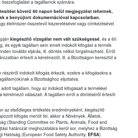
z összefoglalást a tagállamok számára.
rtesítést követő 60 napon belül megjegyzést tehetnek,
ek a benyújtott dokumentációval kapcsolatban.
agy élelmiszer-összetevő kiszerelésével vagy címkézésével
apján
kiegészítő vizsgálat nem vált szükségessé
, és a 60
ág, és egyik tagállam sem emelt indokolt kifogást a termék
den további eljárás, ill. döntés nélkül forgalmazható. Erről
zatban értesíti a kérelmezőt, ill. a Bizottságon keresztül a
részéről indokolt kifogás érkezik, ezekre a kifogásokra a
agállam(ok)nak a Bizottsághoz eljuttatva.
adott tagállam, hogy az indokolt kifogásait a termékkel
a kérelmező válaszait. A tagállam erről a döntéséről értesíti
 az elsődleges értékelés eredményeként, kiegészítő
ozott kifogás merült fel, akkor a Növények, Állatok,
ság (Standing Committee on Plants, Animals, Food and
jtási határozat meghozatalára kerül sor, melyhez a Bizottság
ági Hatóság (European Food Safety Authority,
EFSA
)