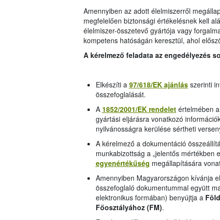
Amennyiben az adott élelmiszerről megállapí
megfelelően biztonsági értékelésnek kell alá
élelmiszer-összetevő gyártója vagy forgalmaz
kompetens hatóságán keresztül, ahol előszö
A kérelmező feladata az engedélyezés so
Elkészíti a
97/618/EK ajánlás
szerinti i
összefoglalását.
A
1852/2001/EK
rendelet
értelmében a 
gyártási eljárásra vonatkozó információ
nyilvánosságra kerülése sértheti versen
A kérelmező a dokumentáció összeállítás
munkabizottság a „jelentős mértékben e
egyenértékűség
megállapítására vonat
Amennyiben Magyarországon kívánja elő
összefoglaló dokumentummal együtt mag
elektronikus formában) benyújtja a
Föld
Főosztályához (FM)
.