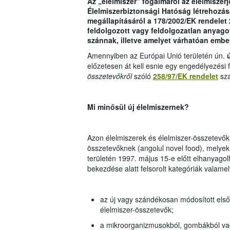
Az „élelmiszer” fogalmáról az élelmiszerj
Élelmiszerbiztonsági Hatóság létrehozás
megállapításáról a 178/2002/EK rendelet 
feldolgozott vagy feldolgozatlan anyago
szánnak, illetve amelyet várhatóan ember
Amennyiben az Európai Unió területén ún.
ú
előzetesen át kell esnie egy engedélyezési
összetevőkről
szóló
258/97/EK rendelet
sza
Mi minősül új élelmiszernek?
Azon élelmiszerek és élelmiszer-összetevők 
összetevőknek (angolul novel food), melyek 
területén 1997. május 15-e előtt elhanyagolh
bekezdése alatt felsorolt kategóriák valamel
az új vagy szándékosan módosított első
élelmiszer-összetevők;
a mikroorganizmusokból, gombákból vagy