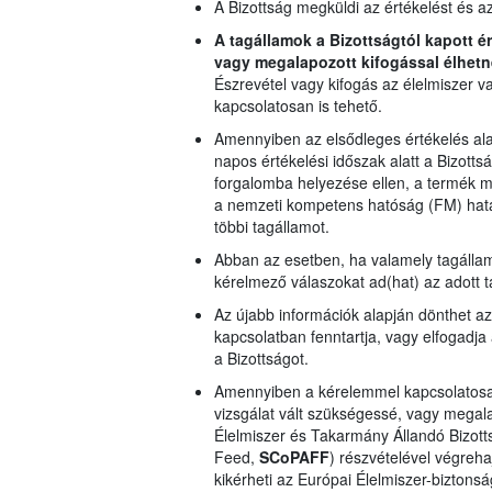
A Bizottság megküldi az értékelést és a
A tagállamok a Bizottságtól kapott é
vagy megalapozott kifogással élhetn
Észrevétel vagy kifogás az élelmiszer v
kapcsolatosan is tehető.
Amennyiben az elsődleges értékelés al
napos értékelési időszak alatt a Bizotts
forgalomba helyezése ellen, a termék min
a nemzeti kompetens hatóság (FM) határo
többi tagállamot.
Abban az esetben, ha valamely tagállam 
kérelmező válaszokat ad(hat) az adott t
Az újabb információk alapján dönthet az 
kapcsolatban fenntartja, vagy elfogadja 
a Bizottságot.
Amennyiben a kérelemmel kapcsolatosan
vizsgálat vált szükségessé, vagy megalap
Élelmiszer és Takarmány Állandó Bizott
Feed,
SCoPAFF
) részvételével végreha
kikérheti az Európai Élelmiszer-biztons