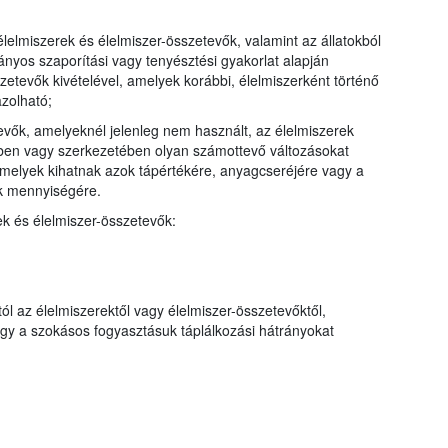
élelmiszerek és élelmiszer-összetevők, valamint az állatokból
ányos szaporítási vagy tenyésztési gyakorlat alapján
sszetevők kivételével, amelyek korábbi, élelmiszerként történő
zolható;
evők, amelyeknél jelenleg nem használt, az élelmiszerek
ében vagy szerkezetében olyan számottevő változásokat
 amelyek kihatnak azok tápértékére, anyagcseréjére vagy a
k mennyiségére.
ek és élelmiszer-összetevők:
l az élelmiszerektől vagy élelmiszer-összetevőktől,
ogy a szokásos fogyasztásuk táplálkozási hátrányokat