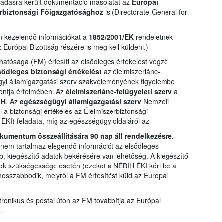
eadásra került dokumentáció másolatát az
Európai
erbiztonsági Főigazgatósághoz
is (Directorate-General for
n kezelendő információkat a
1852/2001/EK
rendeletnek
Európai Bizottság részére is meg kell küldeni.)
atósága (FM) értesíti az elsődleges értékelést végző
sődleges biztonsági értékelést
az élelmiszerlánc-
gügyi államigazgatási szerv szakvéleményének figyelembe
pontja értelmében. Az
élelmiszerlánc-felügyeleti szerv
a
IH
. Az
egészségügyi államigazgatási szerv
Nemzeti
l a biztonsági értékelés az Élelmiszerbiztonsági
ÉKI) feladata, míg az egészségügy oldaláról az
kumentum összeállítására 90 nap áll rendelkezésre.
nem tartalmaz elegendő információt az elsődleges
b, kiegészítő adatok bekérésére van lehetőség. A kiegészítő
tok szükségessége esetén (ezeket a NÉBIH ÉKI kéri be a
osszabbodik, melyről a FM értesítést küld az Európai
ktronikus és postai úton az FM továbbítja az Európai
.