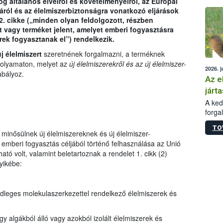
og általános elveiről és követelményeiről, az Európai
épüle
áról és az élelmiszerbiztonságra vonatkozó eljárások
2. cikke („minden olyan feldolgozott, részben
t vagy terméket jelent, amelyet emberi fogyasztásra
ek fogyasztanak el”) rendelkezik.
j élelmiszert
szeretnének forgalmazni, a terméknek
 folyamaton, melyet az
új élelmiszerekről és az új élelmiszer-
2026. j
bályoz.
Az e
járta
A kedv
forga
Korm.
TO
sérül
minősülnek új élelmiszereknek és új élelmiszer-
felme
emberi fogyasztás céljából történő felhasználása az Unió
veszé
ató volt, valamint beletartoznak a rendelet 1. cikk (2)
Ezen 
yikébe:
vonni
jártas
dleges molekulaszerkezettel rendelkező élelmiszerek és
 algákból álló vagy azokból izolált élelmiszerek és