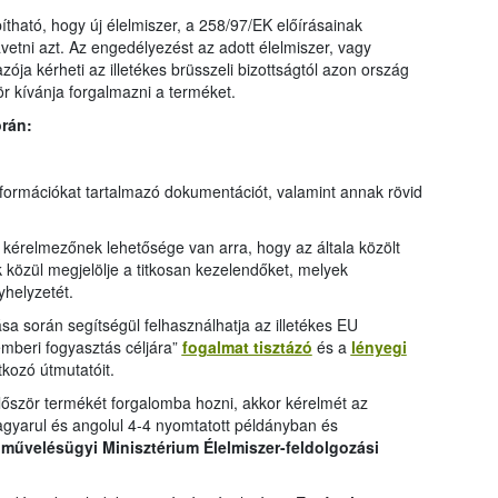
tható, hogy új élelmiszer, a 258/97/EK előírásainak
vetni azt. Az engedélyezést az adott élelmiszer, vagy
ója kérheti az illetékes brüsszeli bizottságtól azon ország
r kívánja forgalmazni a terméket.
rán:
nformációkat tartalmazó dokumentációt, valamint annak rövid
kérelmezőnek lehetősége van arra, hogy az általa közölt
k közül megjelölje a titkosan kezelendőket, melyek
yhelyzetét.
a során segítségül felhasználhatja az illetékes EU
mberi fogyasztás céljára”
fogalmat tisztázó
és a
lényegi
kozó útmutatóit.
ször termékét forgalomba hozni, akkor kérelmét az
yarul és angolul 4-4 nyomtatott példányban és
művelésügyi Minisztérium Élelmiszer-feldolgozási