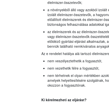
élelmiszer-összetevők;
a növényekből álló vagy azokból izolált 
izolált élelmiszer-összetevők, a hagyom
előállított élelmiszerek és élelmiszer-ö
biztonságos felhasználása adatokkal iga
az élelmiszerek és az élelmiszer-összet
vagy élelmiszer-összetevők összetétel
előidéző gyártási eljárást alkalmaztak,
bennük található nemkívánatos anyago
Az e rendelet hatálya alá tartozó élelmiszer
nem veszélyeztethetik a fogyasztót,
nem vezethetik félre a fogyasztót,
nem térhetnek el olyan mértékben azoktó
amelyek helyettesítésére szolgálnak, h
okozzon a fogyasztónak.
Ki kérelmezheti az eljárást?