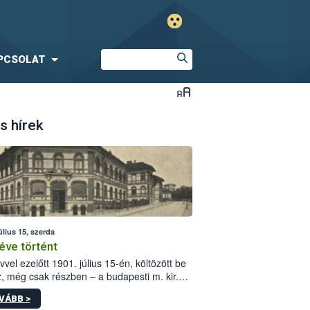
PCSOLAT
s hírek
úlius 15, szerda
éve történt
vvel ezelőtt 1901. július 15-én, költözött be
z, még csak részben – a budapesti m. kir.
i vetőmagvizsgáló állomás a Kis Rókus utca
VÁBB >
ám alatti, Czigler Győző által tervezett új