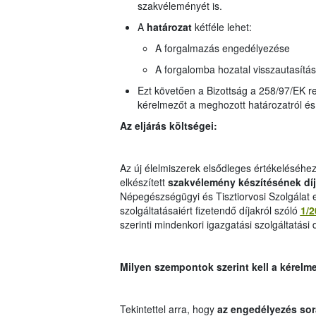
szakvéleményét is.
A
határozat
kétféle lehet:
A forgalmazás engedélyezése
A forgalomba hozatal visszautasítás
Ezt követően a Bizottság a 258/97/EK ren
kérelmezőt a meghozott határozatról és
Az eljárás költségei:
Az új élelmiszerek elsődleges értékeléséhez
elkészített
szakvélemény készítésének dí
Népegészségügyi és Tisztiorvosi Szolgálat eg
szolgáltatásaiért fizetendő díjakról szóló
1/2
szerinti mindenkori igazgatási szolgáltatási d
Milyen szempontok szerint kell a kérelme
Tekintettel arra, hogy
az engedélyezés sor