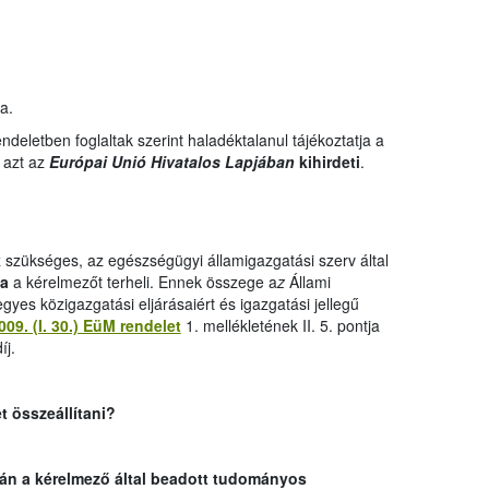
a.
deletben foglaltak szerint haladéktalanul tájékoztatja a
 azt az
Európai Unió Hivatalos Lapjában
kihirdeti
.
 szükséges, az egészségügyi államigazgatási szerv által
ja
a kérelmezőt terheli. Ennek összege a
z
Állami
yes közigazgatási eljárásaiért és igazgatási jellegű
009. (I. 30.) EüM rendelet
1. mellékletének II. 5. pontja
íj.
t összeállítani?
án a kérelmező által beadott tudományos