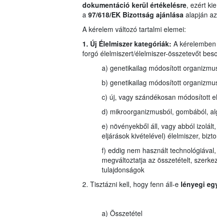
dokumentáció kerül értékelésre
, ezért k
a
97/618/EK Bizottság ajánlása
alapján az 
A kérelem változó tartalmi elemei:
1. Új Élelmiszer kategóriák:
A kérelemben 
forgó élelmiszert/élelmiszer-összetevőt beso
a) genetikailag módosított organizmus
b) genetikailag módosított organizmus
c) új, vagy szándékosan módosított e
d) mikroorganizmusból, gombából, algá
e) növényekből áll, vagy abból izolált,
eljárások kivételével) élelmiszer, b
f) eddig nem használt technológiával, g
megváltoztatja az összetételt, szerke
tulajdonságok
2. Tisztázni kell, hogy fenn áll-e
lényegi eg
a) Összetétel