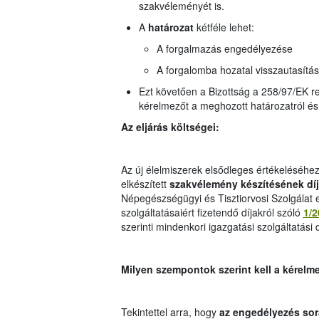
szakvéleményét is.
A
határozat
kétféle lehet:
A forgalmazás engedélyezése
A forgalomba hozatal visszautasítás
Ezt követően a Bizottság a 258/97/EK ren
kérelmezőt a meghozott határozatról és
Az eljárás költségei:
Az új élelmiszerek elsődleges értékeléséhez
elkészített
szakvélemény készítésének dí
Népegészségügyi és Tisztiorvosi Szolgálat eg
szolgáltatásaiért fizetendő díjakról szóló
1/2
szerinti mindenkori igazgatási szolgáltatási d
Milyen szempontok szerint kell a kérelme
Tekintettel arra, hogy
az engedélyezés sor