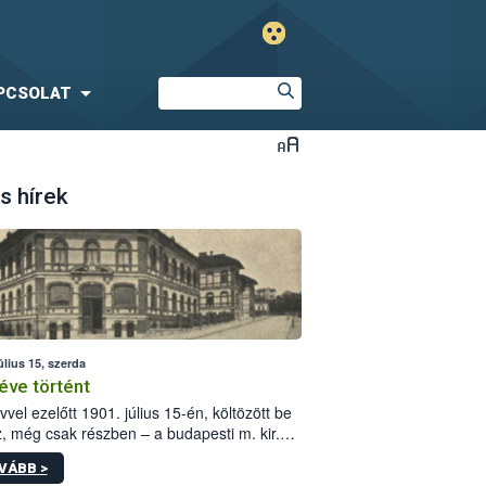
PCSOLAT
s hírek
úlius 15, szerda
éve történt
vvel ezelőtt 1901. július 15-én, költözött be
z, még csak részben – a budapesti m. kir.
i vetőmagvizsgáló állomás a Kis Rókus utca
VÁBB >
ám alatti, Czigler Győző által tervezett új