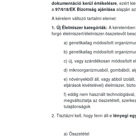
dokumentáció kerül értékelésre
, ezért k
a
97/618/EK Bizottság ajánlása
alapján az 
A kérelem változó tartalmi elemei:
1. Új Élelmiszer kategóriák:
A kérelemben 
forgó élelmiszert/élelmiszer-összetevőt beso
a) genetikailag módosított organizmus
b) genetikailag módosított organizmus
c) új, vagy szándékosan módosított e
d) mikroorganizmusból, gombából, algá
e) növényekből áll, vagy abból izolált,
eljárások kivételével) élelmiszer, b
f) eddig nem használt technológiával, g
megváltoztatja az összetételt, szerke
tulajdonságok
2. Tisztázni kell, hogy fenn áll-e
lényegi eg
a) Összetétel