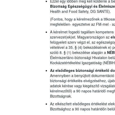
Ezzel egy időben meg kell küldenie a b
Bizottság
Egészségügyi és Élelmisz
Health and Food Safety, DG SANTE).
(Fontos, hogy a kérelmezőnek a titkosa
megfelelően- egyeztetve az FM-mel - az 
A kérelmet fogadó tagállam kompetens h
szervezet(ek)et. Magyarországon az
el
felügyeleti szerv végzi el, az egészsé
vételével a 35. § (4) bekezdésének e) 
szóló 8. § (1) bekezdése alapján a
NÉB
Élelmiszerlánc-biztonsági Hivatalon belü
Kockázatértékelési Igazgatóság (NÉBIH 
Az elsődleges biztonsági értékelő do
Amennyiben a benyújtott dokumentáció 
biztonsági értékelés elvégzéséhez, újab
adatok kérése vagy kiegészítő vizsgála
kérelmezőtől) a 90 napos határidő megh
Bizottságnak.
Az elkészített elsődleges értékelést ele
Bizottsághoz a 90 napos határidőn belül