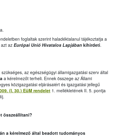
a.
deletben foglaltak szerint haladéktalanul tájékoztatja a
 azt az
Európai Unió Hivatalos Lapjában
kihirdeti
.
 szükséges, az egészségügyi államigazgatási szerv által
ja
a kérelmezőt terheli. Ennek összege a
z
Állami
yes közigazgatási eljárásaiért és igazgatási jellegű
009. (I. 30.) EüM rendelet
1. mellékletének II. 5. pontja
íj.
t összeállítani?
án a kérelmező által beadott tudományos