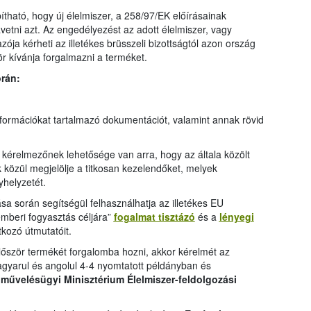
tható, hogy új élelmiszer, a 258/97/EK előírásainak
vetni azt. Az engedélyezést az adott élelmiszer, vagy
ója kérheti az illetékes brüsszeli bizottságtól azon ország
r kívánja forgalmazni a terméket.
rán:
nformációkat tartalmazó dokumentációt, valamint annak rövid
kérelmezőnek lehetősége van arra, hogy az általa közölt
k közül megjelölje a titkosan kezelendőket, melyek
yhelyzetét.
a során segítségül felhasználhatja az illetékes EU
mberi fogyasztás céljára”
fogalmat tisztázó
és a
lényegi
kozó útmutatóit.
ször termékét forgalomba hozni, akkor kérelmét az
yarul és angolul 4-4 nyomtatott példányban és
művelésügyi Minisztérium Élelmiszer-feldolgozási