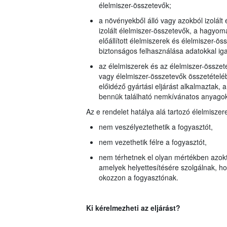
élelmiszer-összetevők;
a növényekből álló vagy azokból izolált 
izolált élelmiszer-összetevők, a hagyom
előállított élelmiszerek és élelmiszer-ö
biztonságos felhasználása adatokkal iga
az élelmiszerek és az élelmiszer-összet
vagy élelmiszer-összetevők összetétel
előidéző gyártási eljárást alkalmaztak,
bennük található nemkívánatos anyago
Az e rendelet hatálya alá tartozó élelmiszer
nem veszélyeztethetik a fogyasztót,
nem vezethetik félre a fogyasztót,
nem térhetnek el olyan mértékben azoktó
amelyek helyettesítésére szolgálnak, h
okozzon a fogyasztónak.
Ki kérelmezheti az eljárást?