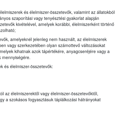
élelmiszerek és élelmiszer-összetevők, valamint az állatokból
ányos szaporítási vagy tenyésztési gyakorlat alapján
sszetevők kivételével, amelyek korábbi, élelmiszerként történő
zolható;
evők, amelyeknél jelenleg nem használt, az élelmiszerek
ében vagy szerkezetében olyan számottevő változásokat
 amelyek kihatnak azok tápértékére, anyagcseréjére vagy a
k mennyiségére.
ek és élelmiszer-összetevők:
l az élelmiszerektől vagy élelmiszer-összetevőktől,
ogy a szokásos fogyasztásuk táplálkozási hátrányokat