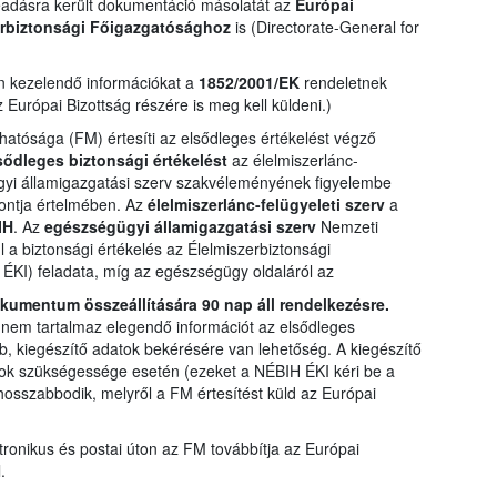
eadásra került dokumentáció másolatát az
Európai
erbiztonsági Főigazgatósághoz
is (Directorate-General for
n kezelendő információkat a
1852/2001/EK
rendeletnek
Európai Bizottság részére is meg kell küldeni.)
atósága (FM) értesíti az elsődleges értékelést végző
sődleges biztonsági értékelést
az élelmiszerlánc-
gügyi államigazgatási szerv szakvéleményének figyelembe
pontja értelmében. Az
élelmiszerlánc-felügyeleti szerv
a
IH
. Az
egészségügyi államigazgatási szerv
Nemzeti
l a biztonsági értékelés az Élelmiszerbiztonsági
ÉKI) feladata, míg az egészségügy oldaláról az
kumentum összeállítására 90 nap áll rendelkezésre.
nem tartalmaz elegendő információt az elsődleges
b, kiegészítő adatok bekérésére van lehetőség. A kiegészítő
tok szükségessége esetén (ezeket a NÉBIH ÉKI kéri be a
osszabbodik, melyről a FM értesítést küld az Európai
ktronikus és postai úton az FM továbbítja az Európai
.