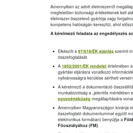
Amennyiben az adott élelmiszerről megállapí
megfelelően biztonsági értékelésnek kell alá
élelmiszer-összetevő gyártója vagy forgalmaz
kompetens hatóságán keresztül, ahol előszö
A kérelmező feladata az engedélyezés so
Elkészíti a
97/618/EK ajánlás
szerinti i
összefoglalását.
A
1852/2001/EK
rendelet
értelmében a 
gyártási eljárásra vonatkozó információ
nyilvánosságra kerülése sértheti versen
A kérelmező a dokumentáció összeállítás
munkabizottság a „jelentős mértékben e
egyenértékűség
megállapítására vonat
Amennyiben Magyarországon kívánja elő
összefoglaló dokumentummal együtt mag
elektronikus formában) benyújtja a
Föld
Főosztályához (FM)
.