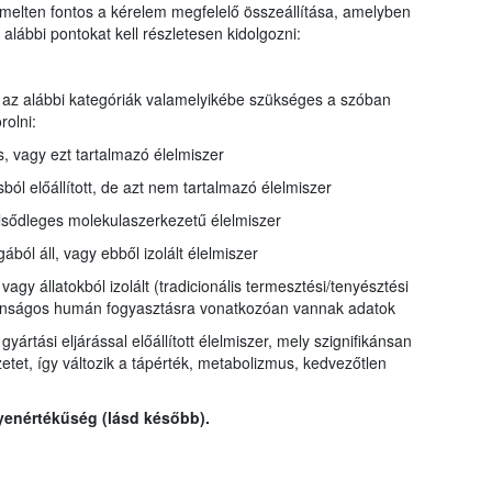
iemelten fontos a kérelem megfelelő összeállítása, amelyben
alábbi pontokat kell részletesen kidolgozni:
az alábbi kategóriák valamelyikébe szükséges a szóban
rolni:
, vagy ezt tartalmazó élelmiszer
ból előállított, de azt nem tartalmazó élelmiszer
lsődleges molekulaszerkezetű élelmiszer
ból áll, vagy ebből izolált élelmiszer
 vagy állatokból izolált (tradicionális termesztési/tenyésztési
iztonságos humán fogyasztásra vonatkozóan vannak adatok
yártási eljárással előállított élelmiszer, mely szignifikánsan
zetet, így változik a tápérték, metabolizmus, kedvezőtlen
yenértékűség (lásd később).