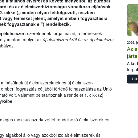
og általános elveiről és követelményeiről, az Európai
épüle
áról és az élelmiszerbiztonságra vonatkozó eljárások
2. cikke („minden olyan feldolgozott, részben
t vagy terméket jelent, amelyet emberi fogyasztásra
ek fogyasztanak el”) rendelkezik.
j élelmiszert
szeretnének forgalmazni, a terméknek
 folyamaton, melyet az
új élelmiszerekről és az új élelmiszer-
2026. j
bályoz.
Az e
járta
A kedv
forga
Korm.
TO
sérül
minősülnek új élelmiszereknek és új élelmiszer-
felme
emberi fogyasztás céljából történő felhasználása az Unió
veszé
ató volt, valamint beletartoznak a rendelet 1. cikk (2)
Ezen 
yikébe:
vonni
jártas
dleges molekulaszerkezettel rendelkező élelmiszerek és
 algákból álló vagy azokból izolált élelmiszerek és