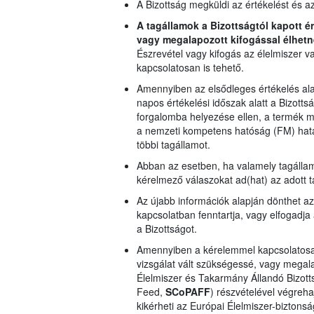
A Bizottság megküldi az értékelést és a
A tagállamok a Bizottságtól kapott é
vagy megalapozott kifogással élhetn
Észrevétel vagy kifogás az élelmiszer v
kapcsolatosan is tehető.
Amennyiben az elsődleges értékelés al
napos értékelési időszak alatt a Bizotts
forgalomba helyezése ellen, a termék min
a nemzeti kompetens hatóság (FM) határo
többi tagállamot.
Abban az esetben, ha valamely tagállam 
kérelmező válaszokat ad(hat) az adott t
Az újabb információk alapján dönthet az 
kapcsolatban fenntartja, vagy elfogadja 
a Bizottságot.
Amennyiben a kérelemmel kapcsolatosan
vizsgálat vált szükségessé, vagy megalap
Élelmiszer és Takarmány Állandó Bizott
Feed,
SCoPAFF
) részvételével végreha
kikérheti az Európai Élelmiszer-biztons