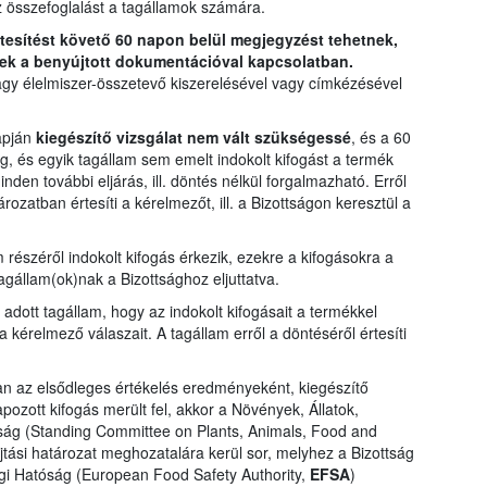
z összefoglalást a tagállamok számára.
rtesítést követő 60 napon belül megjegyzést tehetnek,
ek a benyújtott dokumentációval kapcsolatban.
agy élelmiszer-összetevő kiszerelésével vagy címkézésével
apján
kiegészítő vizsgálat nem vált szükségessé
, és a 60
ág, és egyik tagállam sem emelt indokolt kifogást a termék
den további eljárás, ill. döntés nélkül forgalmazható. Erről
zatban értesíti a kérelmezőt, ill. a Bizottságon keresztül a
részéről indokolt kifogás érkezik, ezekre a kifogásokra a
agállam(ok)nak a Bizottsághoz eljuttatva.
adott tagállam, hogy az indokolt kifogásait a termékkel
a kérelmező válaszait. A tagállam erről a döntéséről értesíti
 az elsődleges értékelés eredményeként, kiegészítő
ozott kifogás merült fel, akkor a Növények, Állatok,
ság (Standing Committee on Plants, Animals, Food and
jtási határozat meghozatalára kerül sor, melyhez a Bizottság
ági Hatóság (European Food Safety Authority,
EFSA
)