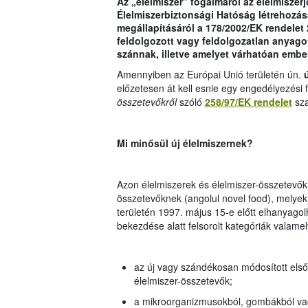
Az „élelmiszer” fogalmáról az élelmiszerj
Élelmiszerbiztonsági Hatóság létrehozás
megállapításáról a 178/2002/EK rendelet 
feldolgozott vagy feldolgozatlan anyago
szánnak, illetve amelyet várhatóan ember
Amennyiben az Európai Unió területén ún.
ú
előzetesen át kell esnie egy engedélyezési
összetevőkről
szóló
258/97/EK rendelet
sza
Mi minősül új élelmiszernek?
Azon élelmiszerek és élelmiszer-összetevők 
összetevőknek (angolul novel food), melyek 
területén 1997. május 15-e előtt elhanyagolh
bekezdése alatt felsorolt kategóriák valamel
az új vagy szándékosan módosított első
élelmiszer-összetevők;
a mikroorganizmusokból, gombákból vagy