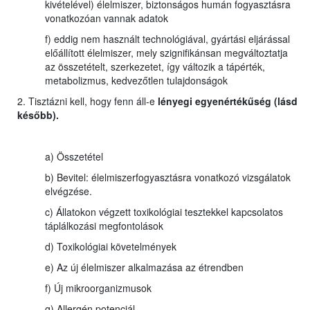
kivételével) élelmiszer, biztonságos humán fogyasztásra
vonatkozóan vannak adatok
f) eddig nem használt technológiával, gyártási eljárással
előállított élelmiszer, mely szignifikánsan megváltoztatja
az összetételt, szerkezetet, így változik a tápérték,
metabolizmus, kedvezőtlen tulajdonságok
2. Tisztázni kell, hogy fenn áll-e
lényegi egyenértékűség (lásd
később).
a) Összetétel
b) Bevitel: élelmiszerfogyasztásra vonatkozó vizsgálatok
elvégzése.
c) Állatokon végzett toxikológiai tesztekkel kapcsolatos
táplálkozási megfontolások
d) Toxikológiai követelmények
e) Az új élelmiszer alkalmazása az étrendben
f) Új mikroorganizmusok
g) Allergén potenciál