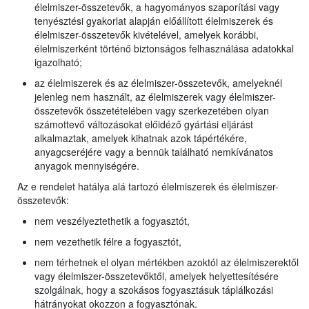
élelmiszer-összetevők, a hagyományos szaporítási vagy
tenyésztési gyakorlat alapján előállított élelmiszerek és
élelmiszer-összetevők kivételével, amelyek korábbi,
élelmiszerként történő biztonságos felhasználása adatokkal
igazolható;
az élelmiszerek és az élelmiszer-összetevők, amelyeknél
jelenleg nem használt, az élelmiszerek vagy élelmiszer-
összetevők összetételében vagy szerkezetében olyan
számottevő változásokat előidéző gyártási eljárást
alkalmaztak, amelyek kihatnak azok tápértékére,
anyagcseréjére vagy a bennük található nemkívánatos
anyagok mennyiségére.
Az e rendelet hatálya alá tartozó élelmiszerek és élelmiszer-
összetevők:
nem veszélyeztethetik a fogyasztót,
nem vezethetik félre a fogyasztót,
nem térhetnek el olyan mértékben azoktól az élelmiszerektől
vagy élelmiszer-összetevőktől, amelyek helyettesítésére
szolgálnak, hogy a szokásos fogyasztásuk táplálkozási
hátrányokat okozzon a fogyasztónak.