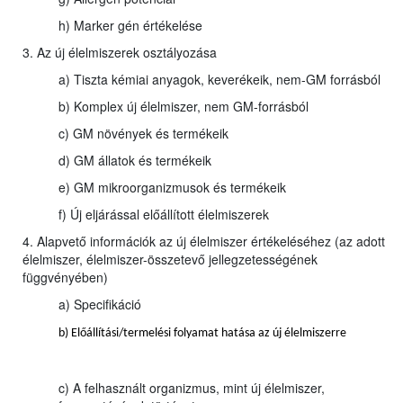
h) Marker gén értékelése
3. Az új élelmiszerek osztályozása
a) Tiszta kémiai anyagok, keverékeik, nem-GM forrásból
b) Komplex új élelmiszer, nem GM-forrásból
c) GM növények és termékeik
d) GM állatok és termékeik
e) GM mikroorganizmusok és termékeik
f) Új eljárással előállított élelmiszerek
4. Alapvető információk az új élelmiszer értékeléséhez (az adott
élelmiszer, élelmiszer-összetevő jellegzetességének
függvényében)
a) Specifikáció
b) Előállítási/termelési folyamat hatása az új élelmiszerre
c) A felhasznált organizmus, mint új élelmiszer,