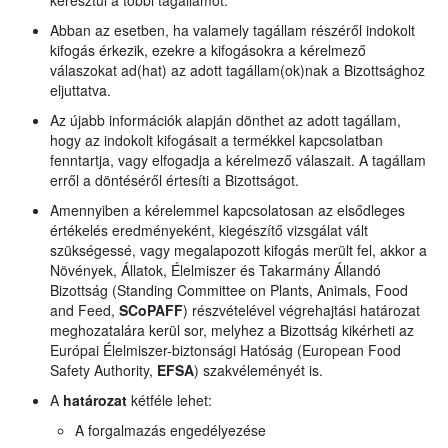
keresztül a többi tagállamot.
Abban az esetben, ha valamely tagállam részéről indokolt
kifogás érkezik, ezekre a kifogásokra a kérelmező
válaszokat ad(hat) az adott tagállam(ok)nak a Bizottsághoz
eljuttatva.
Az újabb információk alapján dönthet az adott tagállam,
hogy az indokolt kifogásait a termékkel kapcsolatban
fenntartja, vagy elfogadja a kérelmező válaszait. A tagállam
erről a döntéséről értesíti a Bizottságot.
Amennyiben a kérelemmel kapcsolatosan az elsődleges
értékelés eredményeként, kiegészítő vizsgálat vált
szükségessé, vagy megalapozott kifogás merült fel, akkor a
Növények, Állatok, Élelmiszer és Takarmány Állandó
Bizottság (Standing Committee on Plants, Animals, Food
and Feed,
SCoPAFF
) részvételével végrehajtási határozat
meghozatalára kerül sor, melyhez a Bizottság kikérheti az
Európai Élelmiszer-biztonsági Hatóság (European Food
Safety Authority,
EFSA
) szakvéleményét is.
A
határozat
kétféle lehet:
A forgalmazás engedélyezése