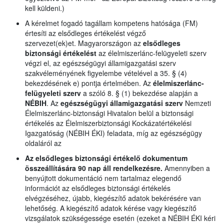
kell küldeni.)
A kérelmet fogadó tagállam kompetens hatósága (FM)
értesíti az elsődleges értékelést végző
szervezet(ek)et. Magyarországon az
elsődleges
biztonsági értékelést
az élelmiszerlánc-felügyeleti szerv
végzi el, az egészségügyi államigazgatási szerv
szakvéleményének figyelembe vételével a 35. § (4)
bekezdésének e) pontja értelmében. Az
élelmiszerlánc-
felügyeleti szerv
a szóló 8. § (1) bekezdése alapján a
NÉBIH
. Az
egészségügyi államigazgatási szerv
Nemzeti
Élelmiszerlánc-biztonsági Hivatalon belül a biztonsági
értékelés az Élelmiszerbiztonsági Kockázatértékelési
Igazgatóság (NÉBIH ÉKI) feladata, míg az egészségügy
oldaláról az
Az elsődleges biztonsági értékelő dokumentum
összeállítására 90 nap áll rendelkezésre.
Amennyiben a
benyújtott dokumentáció nem tartalmaz elegendő
információt az elsődleges biztonsági értékelés
elvégzéséhez, újabb, kiegészítő adatok bekérésére van
lehetőség. A kiegészítő adatok kérése vagy kiegészítő
vizsgálatok szükségessége esetén (ezeket a NÉBIH ÉKI kéri