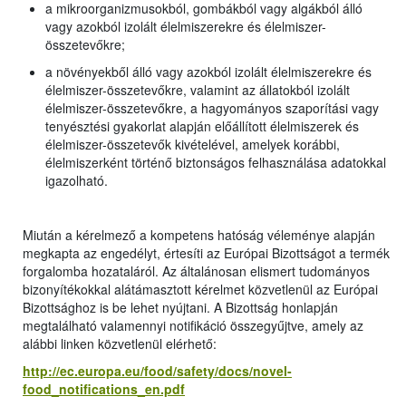
a mikroorganizmusokból, gombákból vagy algákból álló
vagy azokból izolált élelmiszerekre és élelmiszer-
összetevőkre;
a növényekből álló vagy azokból izolált élelmiszerekre és
élelmiszer-összetevőkre, valamint az állatokból izolált
élelmiszer-összetevőkre, a hagyományos szaporítási vagy
tenyésztési gyakorlat alapján előállított élelmiszerek és
élelmiszer-összetevők kivételével, amelyek korábbi,
élelmiszerként történő biztonságos felhasználása adatokkal
igazolható.
Miután a kérelmező a kompetens hatóság véleménye alapján
megkapta az engedélyt, értesíti az Európai Bizottságot a termék
forgalomba hozataláról. Az általánosan elismert tudományos
bizonyítékokkal alátámasztott kérelmet közvetlenül az Európai
Bizottsághoz is be lehet nyújtani. A Bizottság honlapján
megtalálható valamennyi notifikáció összegyűjtve, amely az
alábbi linken közvetlenül elérhető:
http://ec.europa.eu/food/safety/docs/novel-
food_notifications_en.pdf