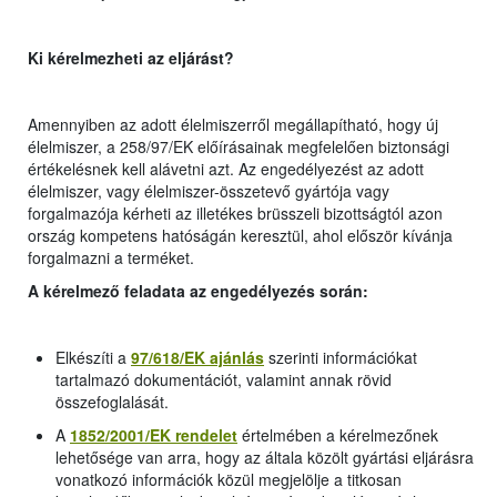
Ki kérelmezheti az eljárást?
Amennyiben az adott élelmiszerről megállapítható, hogy új
élelmiszer, a 258/97/EK előírásainak megfelelően biztonsági
értékelésnek kell alávetni azt. Az engedélyezést az adott
élelmiszer, vagy élelmiszer-összetevő gyártója vagy
forgalmazója kérheti az illetékes brüsszeli bizottságtól azon
ország kompetens hatóságán keresztül, ahol először kívánja
forgalmazni a terméket.
A kérelmező feladata az engedélyezés során:
Elkészíti a
97/618/EK ajánlás
szerinti információkat
tartalmazó dokumentációt, valamint annak rövid
összefoglalását.
A
1852/2001/EK
rendelet
értelmében a kérelmezőnek
lehetősége van arra, hogy az általa közölt gyártási eljárásra
vonatkozó információk közül megjelölje a titkosan