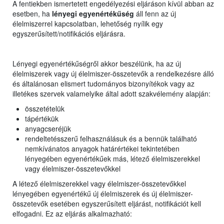
A fentiekben ismertetett engedélyezési eljáráson kívül abban az
esetben, ha
lényegi egyenértékűség
áll fenn az új
élelmiszerrel kapcsolatban, lehetőség nyílik egy
egyszerűsített/notifikációs eljárásra.
Lényegi egyenértékűségről akkor beszélünk, ha az új
élelmiszerek vagy új élelmiszer-összetevők a rendelkezésre álló
és általánosan elismert tudományos bizonyítékok vagy az
illetékes szervek valamelyike által adott szakvélemény alapján:
összetételük
tápértékük
anyagcseréjük
rendeltetésszerű felhasználásuk és a bennük található
nemkívánatos anyagok határértékei tekintetében
lényegében egyenértékűek más, létező élelmiszerekkel
vagy élelmiszer-összetevőkkel
A létező élelmiszerekkel vagy élelmiszer-összetevőkkel
lényegében egyenértékű új élelmiszerek és új élelmiszer-
összetevők esetében egyszerűsített eljárást, notifikációt kell
elfogadni. Ez az eljárás alkalmazható: