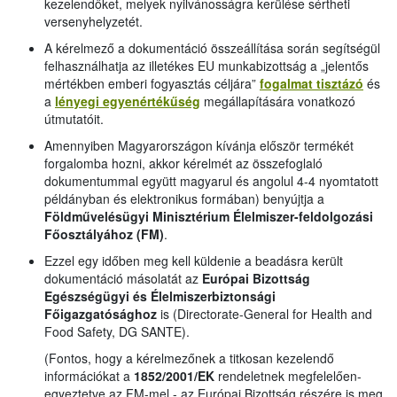
kezelendőket, melyek nyilvánosságra kerülése sértheti
versenyhelyzetét.
A kérelmező a dokumentáció összeállítása során segítségül
felhasználhatja az illetékes EU munkabizottság a „jelentős
mértékben emberi fogyasztás céljára”
fogalmat tisztázó
és
a
lényegi egyenértékűség
megállapítására vonatkozó
útmutatóit.
Amennyiben Magyarországon kívánja először termékét
forgalomba hozni, akkor kérelmét az összefoglaló
dokumentummal együtt magyarul és angolul 4-4 nyomtatott
példányban és elektronikus formában) benyújtja a
Földművelésügyi Minisztérium Élelmiszer-feldolgozási
Főosztályához (FM)
.
Ezzel egy időben meg kell küldenie a beadásra került
dokumentáció másolatát az
Európai Bizottság
Egészségügyi és Élelmiszerbiztonsági
Főigazgatósághoz
is (Directorate-General for Health and
Food Safety, DG SANTE).
(Fontos, hogy a kérelmezőnek a titkosan kezelendő
információkat a
1852/2001/EK
rendeletnek megfelelően-
egyeztetve az FM-mel - az Európai Bizottság részére is meg