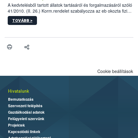
A kedvtelésből tartott állatok tartásáról és forgalmazásáról szóló
41/2010. (II. 26.) Korm.rendelet szabályozza az eb okozta fizikai
sérülés, illetve ennek veszélye keletkezésekor felmerülő
TOVÁBB >
hatósági feladatokat, valamint a veszélyes eb tartását és annak
engedélyezését. Ezen eljárások során szükség esetén be kell
vonni az ebek viselkedésének megítélésében jártas szakértőt.
Cookie beállítások
Hivatalunk
Bemutatkozás
Szervezeti felépítés
Gazdálkodási adatok
Felügyeleti szervünk
Projektek
Kapcsolódó linkek
Adatkezelési tájékoztató