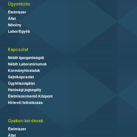
Ügyintézés
Élelmiszer
Állat
Növény
Labor/Egyéb
Kapcsolat
Nébih Igazgatóságok
Nébih Laboratóriumok
Kormányhivatalok
Sajtókapcsolat
Ügyfélszolgálat
Hatósági jogsegély
Élelmiszermentő Központ
Hírlevél feliratkozás
Gyakori kérdések
Élelmiszer
Állat