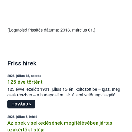
(Legutolsó frissítés dátuma: 2016. március 01.)
Friss hírek
2026. július 15, szerda
125 éve történt
125 évvel ezelőtt 1901. július 15-én, költözött be – igaz, még
csak részben – a budapesti m. kir. állami vetőmagvizsgáló
állomás a Kis Rókus utca 15. szám alatti, Czigler Győző által
TOVÁBB >
tervezett új épületébe.
2026. július 6, hétfő
Az ebek viselkedésének megítélésében jártas
szakértők listája