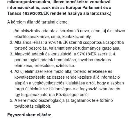
mikroorganizmusokra, illetve termékeikre vonatkozó
információkat is, azok már az Európai Parlament és a
Tanács 1829/2003/EK rendelet hatálya alá tartoznak.)
A kérelem állandó tartalmi elemei:
Adminisztratív adatok: a kérelmező neve, címe, új élelmiszer
előállítójának neve, címe, kontaktszemély.
Általános leírás: a 97/618/EK szerinti csoportba/alcsoportba
történő besorolás, valamint ennek tudományos igazolása.
Alapvető adatok és konzultáció: a 97/618/EK szerinti, 4.
pontba foglalt adatok bemutatása, továbbá részletes
elemzése, értékelése, szintézise.
Az új élelmiszer kérelmező által történő értékelése és
következtetések: az összes rendelkezésre álló információ
alapján a végkövetkeztetés kialakítása arról, hogy a szóban
forgó új élelmiszer biztonságos-e a fogyasztó számára és
így forgalmazható-e a Közösségen belül.
A kérelmező összefoglalója (a tagállamok felé történő
továbbítás céljából).
Egyszerűsített eljárás: