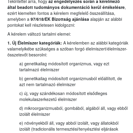
Tekintettel arra, hogy
az engedélyezés során a kérelmező
által beadott tudományos dokumentáció kerül értékelésre
,
ezért kiemelten fontos a kérelem megfelelő összeállítása,
amelyben a
97/618/EK Bizottság ajánlása
alapján az alábbi
pontokat kell részletesen kidolgozni:
A kérelem változó tartalmi elemei:
1. Új Élelmiszer kategóriák:
A kérelemben az alábbi kategóriák
valamelyikébe szükséges a szóban forgó élelmiszert/élelmiszer-
összetevőt besorolni:
a) genetikailag módosított organizmus, vagy ezt
tartalmazó élelmiszer
b) genetikailag módosított organizmusból előállított, de
azt nem tartalmazó élelmiszer
c) új, vagy szándékosan módosított elsődleges
molekulaszerkezetű élelmiszer
d) mikroorganizmusból, gombából, algából áll, vagy ebből
izolált élelmiszer
e) növényekből áll, vagy abból izolált, vagy állatokból
izolált (tradicionális termesztési/tenyésztési eljárások