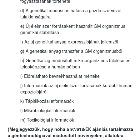
fogyasztásának története
d) A genetikai módosítás hatása a gazda szervezet
tulajdonságaira
e) Új élelmiszer forrásaként használt GM organizmus
genetikai stabilitása
f) Az új genetikai anyag expressziójának jellemzői
g) A genetikai anyag transzfer a GM organizmusból
h) Genetikailag módosított mikroorganizmus túlélése és
telepképzése a humán bélben
i) Előrelátható bevitel/használat mértéke
j) Információk az új élelmiszer forrásának korábbi humán
expozíciójáról
k) Táplálkozási információk
l) Mikrobiológiai információk
m) Toxikológiai információk
(Megjegyezzük, hogy noha a 97/618/EK ajánlás tartalmazza
a géntechnológiával módosított növényekre, állatokra,