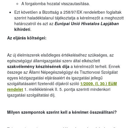
A forgalomba hozatal visszautasítása.
Ezt követően a Bizottság a 258/97/EK rendeletben foglaltak
szerint haladéktalanul tájékoztatja a kérelmezőt a meghozott
határozatról és azt az
Európai Unió Hivatalos Lapjában
kihirdeti
.
Az eljárás költségei:
Az új élelmiszerek elsődleges értékeléséhez szükséges, az
egészségügyi államigazgatási szerv által elkészített
szakvélemény készítésének díja
a kérelmezőt terheli. Ennek
összege a
z
Állami Népegészségügyi és Tisztiorvosi Szolgálat
egyes közigazgatási eljárásaiért és igazgatási jellegű
szolgáltatásaiért fizetendő díjakról szóló
1/2009. (I. 30.) EüM
rendelet
1. mellékletének II. 5. pontja szerinti mindenkori
igazgatási szolgáltatási díj.
Milyen szempontok szerint kell a kérelmet összeállítani?