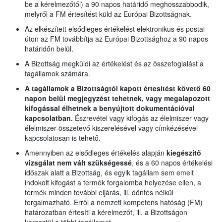
be a kérelmezőtől) a 90 napos határidő meghosszabbodik,
melyről a FM értesítést küld az Európai Bizottságnak.
Az elkészített elsődleges értékelést elektronikus és postai
úton az FM továbbítja az Európai Bizottsághoz a 90 napos
határidőn belül.
A Bizottság megküldi az értékelést és az összefoglalást a
tagállamok számára.
A tagállamok a Bizottságtól kapott értesítést követő 60
napon belül megjegyzést tehetnek, vagy megalapozott
kifogással élhetnek a benyújtott dokumentációval
kapcsolatban.
Észrevétel vagy kifogás az élelmiszer vagy
élelmiszer-összetevő kiszerelésével vagy címkézésével
kapcsolatosan is tehető.
Amennyiben az elsődleges értékelés alapján
kiegészítő
vizsgálat nem vált szükségessé
, és a 60 napos értékelési
időszak alatt a Bizottság, és egyik tagállam sem emelt
indokolt kifogást a termék forgalomba helyezése ellen, a
termék minden további eljárás, ill. döntés nélkül
forgalmazható. Erről a nemzeti kompetens hatóság (FM)
határozatban értesíti a kérelmezőt, ill. a Bizottságon