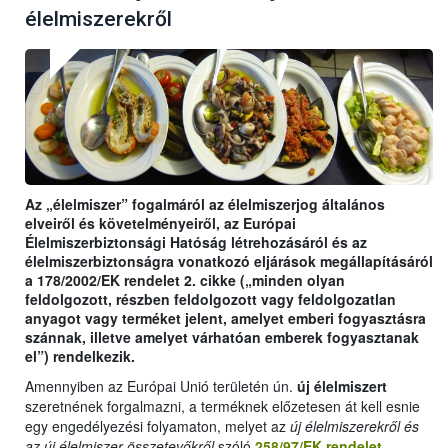
élelmiszerekről
Az „élelmiszer” fogalmáról az élelmiszerjog általános
elveiről és követelményeiről, az Európai
Élelmiszerbiztonsági Hatóság létrehozásáról és az
élelmiszerbiztonságra vonatkozó eljárások megállapításáról
a 178/2002/EK rendelet 2. cikke („minden olyan
feldolgozott, részben feldolgozott vagy feldolgozatlan
anyagot vagy terméket jelent, amelyet emberi fogyasztásra
szánnak, illetve amelyet várhatóan emberek fogyasztanak
el”) rendelkezik.
Amennyiben az Európai Unió területén ún.
új élelmiszert
szeretnének forgalmazni, a terméknek előzetesen át kell esnie
egy engedélyezési folyamaton, melyet az
új élelmiszerekről és
az új élelmiszer-összetevőkről
szóló
258/97/EK rendelet