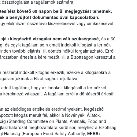
z összefoglalást a tagállamok számára.
rtesítést követő 60 napon belül megjegyzést tehetnek,
ek a benyújtott dokumentációval kapcsolatban.
agy élelmiszer-összetevő kiszerelésével vagy címkézésével
apján
kiegészítő vizsgálat nem vált szükségessé
, és a 60
ág, és egyik tagállam sem emelt indokolt kifogást a termék
den további eljárás, ill. döntés nélkül forgalmazható. Erről
zatban értesíti a kérelmezőt, ill. a Bizottságon keresztül a
részéről indokolt kifogás érkezik, ezekre a kifogásokra a
agállam(ok)nak a Bizottsághoz eljuttatva.
adott tagállam, hogy az indokolt kifogásait a termékkel
a kérelmező válaszait. A tagállam erről a döntéséről értesíti
 az elsődleges értékelés eredményeként, kiegészítő
ozott kifogás merült fel, akkor a Növények, Állatok,
ság (Standing Committee on Plants, Animals, Food and
jtási határozat meghozatalára kerül sor, melyhez a Bizottság
ági Hatóság (European Food Safety Authority,
EFSA
)