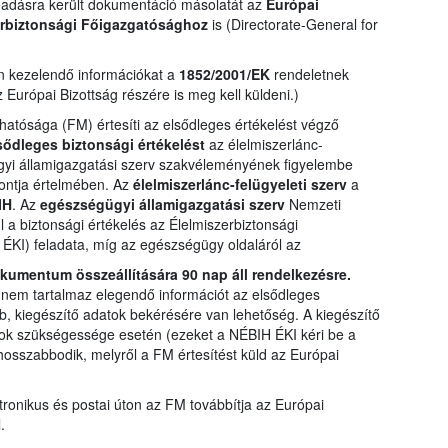
eadásra került dokumentáció másolatát az
Európai
erbiztonsági Főigazgatósághoz
is (Directorate-General for
n kezelendő információkat a
1852/2001/EK
rendeletnek
Európai Bizottság részére is meg kell küldeni.)
atósága (FM) értesíti az elsődleges értékelést végző
sődleges biztonsági értékelést
az élelmiszerlánc-
gügyi államigazgatási szerv szakvéleményének figyelembe
pontja értelmében. Az
élelmiszerlánc-felügyeleti szerv
a
IH
. Az
egészségügyi államigazgatási szerv
Nemzeti
l a biztonsági értékelés az Élelmiszerbiztonsági
ÉKI) feladata, míg az egészségügy oldaláról az
kumentum összeállítására 90 nap áll rendelkezésre.
nem tartalmaz elegendő információt az elsődleges
b, kiegészítő adatok bekérésére van lehetőség. A kiegészítő
tok szükségessége esetén (ezeket a NÉBIH ÉKI kéri be a
osszabbodik, melyről a FM értesítést küld az Európai
ktronikus és postai úton az FM továbbítja az Európai
.