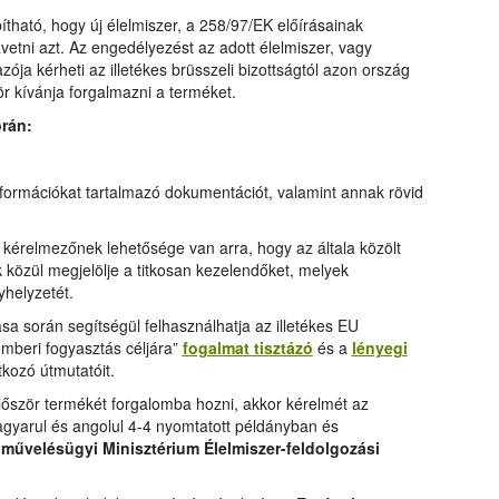
tható, hogy új élelmiszer, a 258/97/EK előírásainak
vetni azt. Az engedélyezést az adott élelmiszer, vagy
ója kérheti az illetékes brüsszeli bizottságtól azon ország
r kívánja forgalmazni a terméket.
rán:
nformációkat tartalmazó dokumentációt, valamint annak rövid
kérelmezőnek lehetősége van arra, hogy az általa közölt
k közül megjelölje a titkosan kezelendőket, melyek
yhelyzetét.
a során segítségül felhasználhatja az illetékes EU
mberi fogyasztás céljára”
fogalmat tisztázó
és a
lényegi
kozó útmutatóit.
ször termékét forgalomba hozni, akkor kérelmét az
yarul és angolul 4-4 nyomtatott példányban és
művelésügyi Minisztérium Élelmiszer-feldolgozási