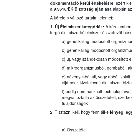
dokumentáció kerül értékelésre
, ezért k
a
97/618/EK Bizottság ajánlása
alapján az 
A kérelem változó tartalmi elemei:
1. Új Élelmiszer kategóriák:
A kérelemben 
forgó élelmiszert/élelmiszer-összetevőt beso
a) genetikailag módosított organizmus
b) genetikailag módosított organizmus
c) új, vagy szándékosan módosított e
d) mikroorganizmusból, gombából, algá
e) növényekből áll, vagy abból izolált,
eljárások kivételével) élelmiszer, b
f) eddig nem használt technológiával, g
megváltoztatja az összetételt, szerke
tulajdonságok
2. Tisztázni kell, hogy fenn áll-e
lényegi eg
a) Összetétel