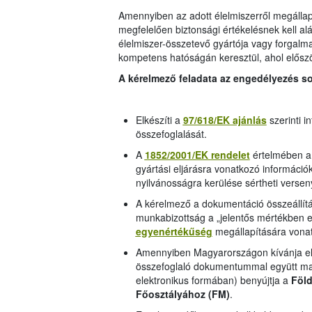
Amennyiben az adott élelmiszerről megállapí
megfelelően biztonsági értékelésnek kell alá
élelmiszer-összetevő gyártója vagy forgalmaz
kompetens hatóságán keresztül, ahol előszö
A kérelmező feladata az engedélyezés so
Elkészíti a
97/618/EK ajánlás
szerinti i
összefoglalását.
A
1852/2001/EK
rendelet
értelmében a 
gyártási eljárásra vonatkozó információ
nyilvánosságra kerülése sértheti versen
A kérelmező a dokumentáció összeállítás
munkabizottság a „jelentős mértékben e
egyenértékűség
megállapítására vonat
Amennyiben Magyarországon kívánja elő
összefoglaló dokumentummal együtt mag
elektronikus formában) benyújtja a
Föld
Főosztályához (FM)
.