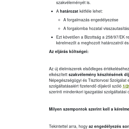
szakvéleményét is.
A
határozat
kétféle lehet:
A forgalmazás engedélyezése
A forgalomba hozatal visszautasítás
Ezt követően a Bizottság a 258/97/EK ren
kérelmezőt a meghozott határozatról és
Az eljárás költségei:
Az új élelmiszerek elsődleges értékeléséhez
elkészített
szakvélemény készítésének dí
Népegészségügyi és Tisztiorvosi Szolgálat eg
szolgáltatásaiért fizetendő díjakról szóló
1/2
szerinti mindenkori igazgatási szolgáltatási d
Milyen szempontok szerint kell a kérelme
Tekintettel arra, hogy
az engedélyezés sor