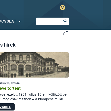
PCSOLAT
s hírek
úlius 15, szerda
éve történt
vvel ezelőtt 1901. július 15-én, költözött be
z, még csak részben – a budapesti m. kir.
i vetőmagvizsgáló állomás a Kis Rókus utca
VÁBB >
ám alatti, Czigler Győző által tervezett új