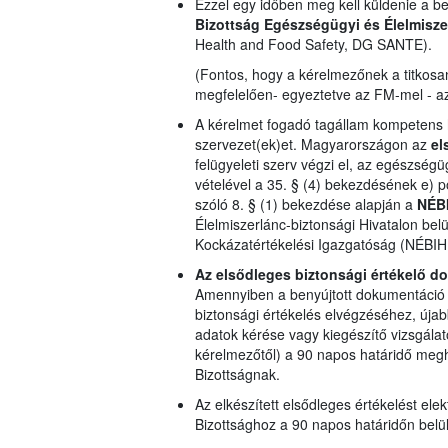
Ezzel egy időben meg kell küldenie a b
Bizottság
Egészségügyi és Élelmisz
Health and Food Safety, DG SANTE).
(Fontos, hogy a kérelmezőnek a titkosa
megfelelően- egyeztetve az FM-mel - az 
A kérelmet fogadó tagállam kompetens h
szervezet(ek)et. Magyarországon az
el
felügyeleti szerv végzi el, az egészsé
vételével a 35. § (4) bekezdésének e) 
szóló 8. § (1) bekezdése alapján a
NÉB
Élelmiszerlánc-biztonsági Hivatalon belü
Kockázatértékelési Igazgatóság (NÉBIH 
Az elsődleges biztonsági értékelő do
Amennyiben a benyújtott dokumentáció 
biztonsági értékelés elvégzéséhez, újab
adatok kérése vagy kiegészítő vizsgála
kérelmezőtől) a 90 napos határidő megh
Bizottságnak.
Az elkészített elsődleges értékelést ele
Bizottsághoz a 90 napos határidőn belül