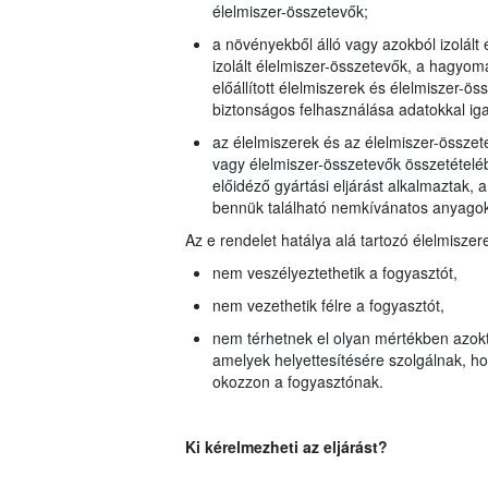
élelmiszer-összetevők;
a növényekből álló vagy azokból izolált 
izolált élelmiszer-összetevők, a hagyom
előállított élelmiszerek és élelmiszer-ö
biztonságos felhasználása adatokkal iga
az élelmiszerek és az élelmiszer-összet
vagy élelmiszer-összetevők összetétel
előidéző gyártási eljárást alkalmaztak,
bennük található nemkívánatos anyago
Az e rendelet hatálya alá tartozó élelmiszer
nem veszélyeztethetik a fogyasztót,
nem vezethetik félre a fogyasztót,
nem térhetnek el olyan mértékben azoktó
amelyek helyettesítésére szolgálnak, h
okozzon a fogyasztónak.
Ki kérelmezheti az eljárást?