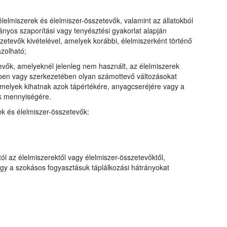
élelmiszerek és élelmiszer-összetevők, valamint az állatokból
ányos szaporítási vagy tenyésztési gyakorlat alapján
sszetevők kivételével, amelyek korábbi, élelmiszerként történő
zolható;
evők, amelyeknél jelenleg nem használt, az élelmiszerek
ében vagy szerkezetében olyan számottevő változásokat
 amelyek kihatnak azok tápértékére, anyagcseréjére vagy a
k mennyiségére.
ek és élelmiszer-összetevők:
l az élelmiszerektől vagy élelmiszer-összetevőktől,
ogy a szokásos fogyasztásuk táplálkozási hátrányokat