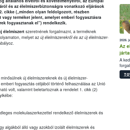
og általános elveiről és követelményeiről, az Európai
épüle
áról és az élelmiszerbiztonságra vonatkozó eljárások
2. cikke („minden olyan feldolgozott, részben
t vagy terméket jelent, amelyet emberi fogyasztásra
ek fogyasztanak el”) rendelkezik.
j élelmiszert
szeretnének forgalmazni, a terméknek
 folyamaton, melyet az
új élelmiszerekről és az új élelmiszer-
2026. j
bályoz.
Az e
járta
A kedv
forga
Korm.
TO
sérül
minősülnek új élelmiszereknek és új élelmiszer-
felme
emberi fogyasztás céljából történő felhasználása az Unió
veszé
ató volt, valamint beletartoznak a rendelet 1. cikk (2)
Ezen 
yikébe:
vonni
jártas
dleges molekulaszerkezettel rendelkező élelmiszerek és
 algákból álló vagy azokból izolált élelmiszerek és