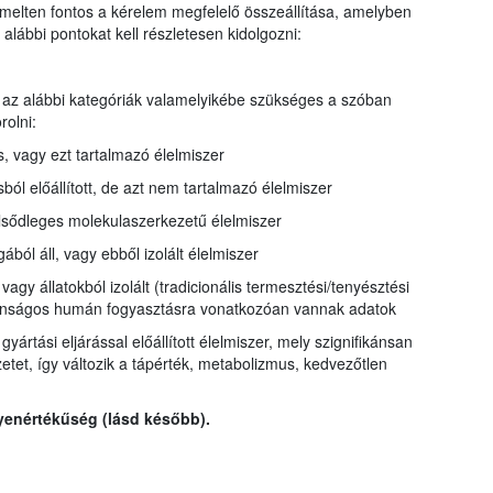
iemelten fontos a kérelem megfelelő összeállítása, amelyben
alábbi pontokat kell részletesen kidolgozni:
az alábbi kategóriák valamelyikébe szükséges a szóban
rolni:
, vagy ezt tartalmazó élelmiszer
ból előállított, de azt nem tartalmazó élelmiszer
lsődleges molekulaszerkezetű élelmiszer
ból áll, vagy ebből izolált élelmiszer
 vagy állatokból izolált (tradicionális termesztési/tenyésztési
iztonságos humán fogyasztásra vonatkozóan vannak adatok
yártási eljárással előállított élelmiszer, mely szignifikánsan
zetet, így változik a tápérték, metabolizmus, kedvezőtlen
yenértékűség (lásd később).