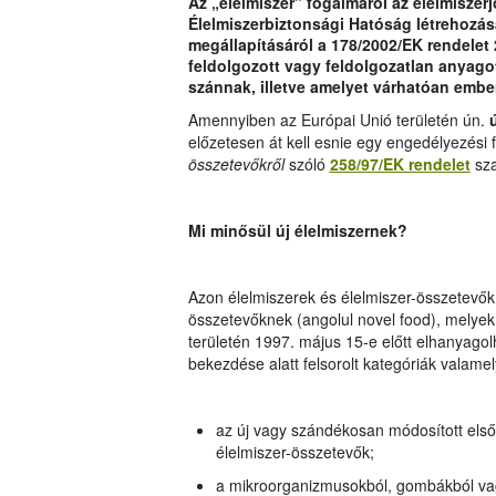
Az „élelmiszer” fogalmáról az élelmiszerj
Élelmiszerbiztonsági Hatóság létrehozás
megállapításáról a 178/2002/EK rendelet 
feldolgozott vagy feldolgozatlan anyago
szánnak, illetve amelyet várhatóan ember
Amennyiben az Európai Unió területén ún.
ú
előzetesen át kell esnie egy engedélyezési
összetevőkről
szóló
258/97/EK rendelet
sza
Mi minősül új élelmiszernek?
Azon élelmiszerek és élelmiszer-összetevők 
összetevőknek (angolul novel food), melyek 
területén 1997. május 15-e előtt elhanyagolh
bekezdése alatt felsorolt kategóriák valamel
az új vagy szándékosan módosított első
élelmiszer-összetevők;
a mikroorganizmusokból, gombákból vagy