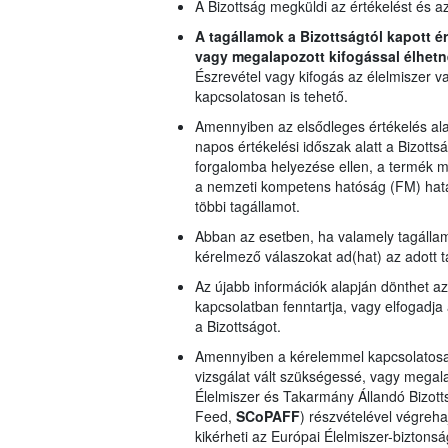
A Bizottság megküldi az értékelést és a
A tagállamok a Bizottságtól kapott é
vagy megalapozott kifogással élhetn
Észrevétel vagy kifogás az élelmiszer v
kapcsolatosan is tehető.
Amennyiben az elsődleges értékelés al
napos értékelési időszak alatt a Bizotts
forgalomba helyezése ellen, a termék min
a nemzeti kompetens hatóság (FM) határo
többi tagállamot.
Abban az esetben, ha valamely tagállam 
kérelmező válaszokat ad(hat) az adott t
Az újabb információk alapján dönthet az 
kapcsolatban fenntartja, vagy elfogadja 
a Bizottságot.
Amennyiben a kérelemmel kapcsolatosan
vizsgálat vált szükségessé, vagy megalap
Élelmiszer és Takarmány Állandó Bizott
Feed,
SCoPAFF
) részvételével végreha
kikérheti az Európai Élelmiszer-biztons