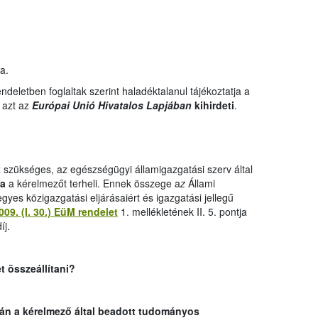
a.
deletben foglaltak szerint haladéktalanul tájékoztatja a
 azt az
Európai Unió Hivatalos Lapjában
kihirdeti
.
 szükséges, az egészségügyi államigazgatási szerv által
ja
a kérelmezőt terheli. Ennek összege a
z
Állami
yes közigazgatási eljárásaiért és igazgatási jellegű
009. (I. 30.) EüM rendelet
1. mellékletének II. 5. pontja
íj.
t összeállítani?
án a kérelmező által beadott tudományos