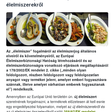
élelmiszerekről
Az „élelmiszer” fogalmáról az élelmiszerjog általános
elveiről és követelményeiről, az Európai
Élelmiszerbiztonsági Hatóság létrehozásáról és az
élelmiszerbiztonságra vonatkozó eljárások megállapításáról
a 178/2002/EK rendelet 2. cikke („minden olyan
feldolgozott, részben feldolgozott vagy feldolgozatlan
anyagot vagy terméket jelent, amelyet emberi fogyasztásra
szánnak, illetve amelyet várhatóan emberek fogyasztanak
el”) rendelkezik.
Amennyiben az Európai Unió területén ún.
új élelmiszert
szeretnének forgalmazni, a terméknek előzetesen át kell esnie
egy engedélyezési folyamaton, melyet az
új élelmiszerekről és
az új élelmiszer-összetevőkről
szóló
258/97/EK rendelet