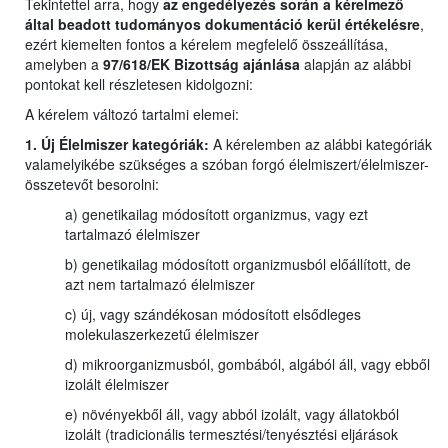
Tekintettel arra, hogy
az engedélyezés során a kérelmező
által beadott tudományos dokumentáció kerül értékelésre
,
ezért kiemelten fontos a kérelem megfelelő összeállítása,
amelyben a
97/618/EK Bizottság ajánlása
alapján az alábbi
pontokat kell részletesen kidolgozni:
A kérelem változó tartalmi elemei:
1. Új Élelmiszer kategóriák:
A kérelemben az alábbi kategóriák
valamelyikébe szükséges a szóban forgó élelmiszert/élelmiszer-
összetevőt besorolni:
a) genetikailag módosított organizmus, vagy ezt
tartalmazó élelmiszer
b) genetikailag módosított organizmusból előállított, de
azt nem tartalmazó élelmiszer
c) új, vagy szándékosan módosított elsődleges
molekulaszerkezetű élelmiszer
d) mikroorganizmusból, gombából, algából áll, vagy ebből
izolált élelmiszer
e) növényekből áll, vagy abból izolált, vagy állatokból
izolált (tradicionális termesztési/tenyésztési eljárások