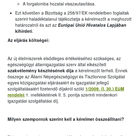
A forgalomba hozatal visszautasítása.
Ezt követően a Bizottság a 258/97/EK rendeletben foglaltak
szerint haladéktalanul tájékoztatja a kérelmezőt a meghozott
határozatról és azt az
Európai Unió Hivatalos Lapjában
kihirdeti
.
Az eljárás költségei:
Az új élelmiszerek elsődleges értékeléséhez szükséges, az
egészségügyi államigazgatási szerv által elkészített
szakvélemény készítésének díja
a kérelmezőt terheli. Ennek
összege a
z
Állami Népegészségügyi és Tisztiorvosi Szolgálat
egyes közigazgatási eljárásaiért és igazgatási jellegű
szolgáltatásaiért fizetendő díjakról szóló
1/2009. (I. 30.) EüM
rendelet
1. mellékletének II. 5. pontja szerinti mindenkori
igazgatási szolgáltatási díj.
Milyen szempontok szerint kell a kérelmet összeállítani?