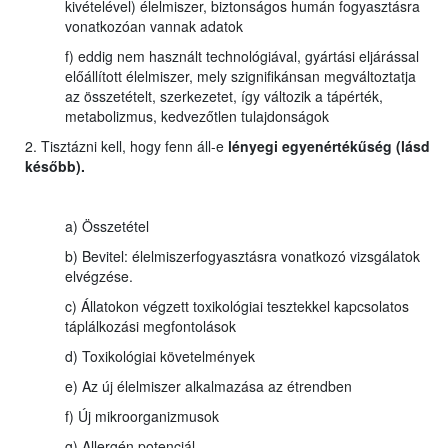
kivételével) élelmiszer, biztonságos humán fogyasztásra
vonatkozóan vannak adatok
f) eddig nem használt technológiával, gyártási eljárással
előállított élelmiszer, mely szignifikánsan megváltoztatja
az összetételt, szerkezetet, így változik a tápérték,
metabolizmus, kedvezőtlen tulajdonságok
2. Tisztázni kell, hogy fenn áll-e
lényegi egyenértékűség (lásd
később).
a) Összetétel
b) Bevitel: élelmiszerfogyasztásra vonatkozó vizsgálatok
elvégzése.
c) Állatokon végzett toxikológiai tesztekkel kapcsolatos
táplálkozási megfontolások
d) Toxikológiai követelmények
e) Az új élelmiszer alkalmazása az étrendben
f) Új mikroorganizmusok
g) Allergén potenciál