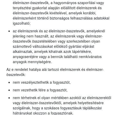
élelmiszer-összetevők, a hagyományos szaporítási vagy
tenyésztési gyakorlat alapján előállított élelmiszerek és
élelmiszer-összetevők kivételével, amelyek korábbi,
élelmiszerként történő biztonságos felhasználása adatokkal
igazolható;
az élelmiszerek és az élelmiszer-összetevők, amelyeknél
jelenleg nem használt, az élelmiszerek vagy élelmiszer-
összetevők összetételében vagy szerkezetében olyan
számottevő változásokat előidéző gyártási eljárást
alkalmaztak, amelyek kihatnak azok tápértékére,
anyagcseréjére vagy a bennük található nemkívánatos
anyagok mennyiségére.
Az e rendelet hatálya alá tartozó élelmiszerek és élelmiszer-
összetevők:
nem veszélyeztethetik a fogyasztót,
nem vezethetik félre a fogyasztót,
nem térhetnek el olyan mértékben azoktól az élelmiszerektől
vagy élelmiszer-összetevőktől, amelyek helyettesítésére
szolgálnak, hogy a szokásos fogyasztásuk táplálkozási
hátrányokat okozzon a fogyasztónak.