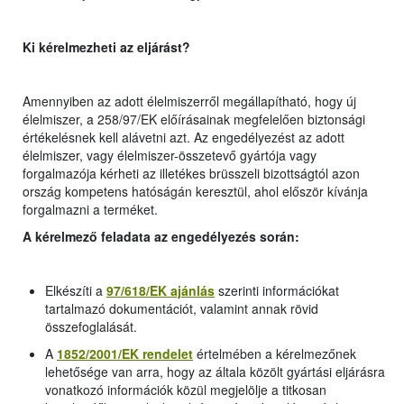
Ki kérelmezheti az eljárást?
Amennyiben az adott élelmiszerről megállapítható, hogy új
élelmiszer, a 258/97/EK előírásainak megfelelően biztonsági
értékelésnek kell alávetni azt. Az engedélyezést az adott
élelmiszer, vagy élelmiszer-összetevő gyártója vagy
forgalmazója kérheti az illetékes brüsszeli bizottságtól azon
ország kompetens hatóságán keresztül, ahol először kívánja
forgalmazni a terméket.
A kérelmező feladata az engedélyezés során:
Elkészíti a
97/618/EK ajánlás
szerinti információkat
tartalmazó dokumentációt, valamint annak rövid
összefoglalását.
A
1852/2001/EK
rendelet
értelmében a kérelmezőnek
lehetősége van arra, hogy az általa közölt gyártási eljárásra
vonatkozó információk közül megjelölje a titkosan