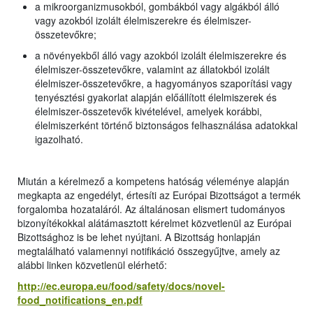
a mikroorganizmusokból, gombákból vagy algákból álló
vagy azokból izolált élelmiszerekre és élelmiszer-
összetevőkre;
a növényekből álló vagy azokból izolált élelmiszerekre és
élelmiszer-összetevőkre, valamint az állatokból izolált
élelmiszer-összetevőkre, a hagyományos szaporítási vagy
tenyésztési gyakorlat alapján előállított élelmiszerek és
élelmiszer-összetevők kivételével, amelyek korábbi,
élelmiszerként történő biztonságos felhasználása adatokkal
igazolható.
Miután a kérelmező a kompetens hatóság véleménye alapján
megkapta az engedélyt, értesíti az Európai Bizottságot a termék
forgalomba hozataláról. Az általánosan elismert tudományos
bizonyítékokkal alátámasztott kérelmet közvetlenül az Európai
Bizottsághoz is be lehet nyújtani. A Bizottság honlapján
megtalálható valamennyi notifikáció összegyűjtve, amely az
alábbi linken közvetlenül elérhető:
http://ec.europa.eu/food/safety/docs/novel-
food_notifications_en.pdf