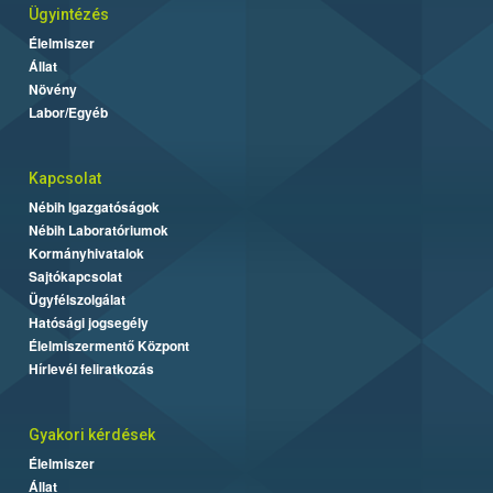
Ügyintézés
Élelmiszer
Állat
Növény
Labor/Egyéb
Kapcsolat
Nébih Igazgatóságok
Nébih Laboratóriumok
Kormányhivatalok
Sajtókapcsolat
Ügyfélszolgálat
Hatósági jogsegély
Élelmiszermentő Központ
Hírlevél feliratkozás
Gyakori kérdések
Élelmiszer
Állat