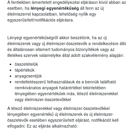
A fentiekben ismertetett engedélyezési eljáráson kívül abban az
esetben, ha
lényegi egyenértékűség
áll fenn az új
élelmiszerrel kapcsolatban, lehetőség nyílik egy
egyszerűsített/notifikációs eljárásra.
Lényegi egyenértékűségről akkor beszélünk, ha az új
élelmiszerek vagy új élelmiszer-összetevők a rendelkezésre álló
és általánosan elismert tudományos bizonyítékok vagy az
illetékes szervek valamelyike által adott szakvélemény alapján:
összetételük
tápértékük
anyagcseréjük
rendeltetésszerű felhasználásuk és a bennük található
nemkívánatos anyagok határértékei tekintetében
lényegében egyenértékűek más, létező élelmiszerekkel
vagy élelmiszer-összetevőkkel
A létező élelmiszerekkel vagy élelmiszer-összetevőkkel
lényegében egyenértékű új élelmiszerek és új élelmiszer-
összetevők esetében egyszerűsített eljárást, notifikációt kell
elfogadni. Ez az eljárás alkalmazható: