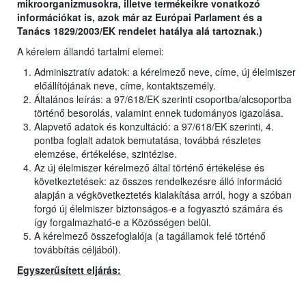
mikroorganizmusokra, illetve termékeikre vonatkozó
információkat is, azok már az Európai Parlament és a
Tanács 1829/2003/EK rendelet hatálya alá tartoznak.)
A kérelem állandó tartalmi elemei:
Adminisztratív adatok: a kérelmező neve, címe, új élelmiszer
előállítójának neve, címe, kontaktszemély.
Általános leírás: a 97/618/EK szerinti csoportba/alcsoportba
történő besorolás, valamint ennek tudományos igazolása.
Alapvető adatok és konzultáció: a 97/618/EK szerinti, 4.
pontba foglalt adatok bemutatása, továbbá részletes
elemzése, értékelése, szintézise.
Az új élelmiszer kérelmező által történő értékelése és
következtetések: az összes rendelkezésre álló információ
alapján a végkövetkeztetés kialakítása arról, hogy a szóban
forgó új élelmiszer biztonságos-e a fogyasztó számára és
így forgalmazható-e a Közösségen belül.
A kérelmező összefoglalója (a tagállamok felé történő
továbbítás céljából).
Egyszerűsített eljárás: