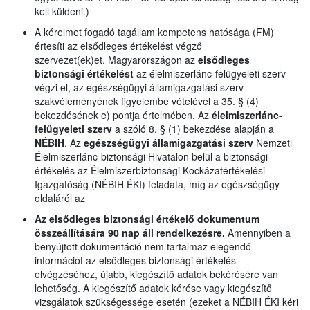
kell küldeni.)
A kérelmet fogadó tagállam kompetens hatósága (FM)
értesíti az elsődleges értékelést végző
szervezet(ek)et. Magyarországon az
elsődleges
biztonsági értékelést
az élelmiszerlánc-felügyeleti szerv
végzi el, az egészségügyi államigazgatási szerv
szakvéleményének figyelembe vételével a 35. § (4)
bekezdésének e) pontja értelmében. Az
élelmiszerlánc-
felügyeleti szerv
a szóló 8. § (1) bekezdése alapján a
NÉBIH
. Az
egészségügyi államigazgatási szerv
Nemzeti
Élelmiszerlánc-biztonsági Hivatalon belül a biztonsági
értékelés az Élelmiszerbiztonsági Kockázatértékelési
Igazgatóság (NÉBIH ÉKI) feladata, míg az egészségügy
oldaláról az
Az elsődleges biztonsági értékelő dokumentum
összeállítására 90 nap áll rendelkezésre.
Amennyiben a
benyújtott dokumentáció nem tartalmaz elegendő
információt az elsődleges biztonsági értékelés
elvégzéséhez, újabb, kiegészítő adatok bekérésére van
lehetőség. A kiegészítő adatok kérése vagy kiegészítő
vizsgálatok szükségessége esetén (ezeket a NÉBIH ÉKI kéri