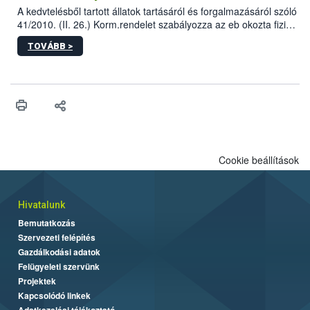
A kedvtelésből tartott állatok tartásáról és forgalmazásáról szóló
41/2010. (II. 26.) Korm.rendelet szabályozza az eb okozta fizikai
sérülés, illetve ennek veszélye keletkezésekor felmerülő
TOVÁBB >
hatósági feladatokat, valamint a veszélyes eb tartását és annak
engedélyezését. Ezen eljárások során szükség esetén be kell
vonni az ebek viselkedésének megítélésében jártas szakértőt.
Cookie beállítások
Hivatalunk
Bemutatkozás
Szervezeti felépítés
Gazdálkodási adatok
Felügyeleti szervünk
Projektek
Kapcsolódó linkek
Adatkezelési tájékoztató