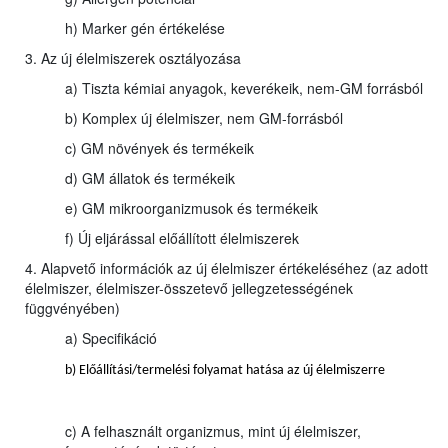
h) Marker gén értékelése
3. Az új élelmiszerek osztályozása
a) Tiszta kémiai anyagok, keverékeik, nem-GM forrásból
b) Komplex új élelmiszer, nem GM-forrásból
c) GM növények és termékeik
d) GM állatok és termékeik
e) GM mikroorganizmusok és termékeik
f) Új eljárással előállított élelmiszerek
4. Alapvető információk az új élelmiszer értékeléséhez (az adott
élelmiszer, élelmiszer-összetevő jellegzetességének
függvényében)
a) Specifikáció
b) Előállítási/termelési folyamat hatása az új élelmiszerre
c) A felhasznált organizmus, mint új élelmiszer,