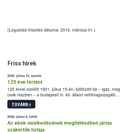
(Legutolsó frissítés dátuma: 2016. március 01.)
Friss hírek
2026. július 15, szerda
125 éve történt
125 évvel ezelőtt 1901. július 15-én, költözött be – igaz, még
csak részben – a budapesti m. kir. állami vetőmagvizsgáló
állomás a Kis Rókus utca 15. szám alatti, Czigler Győző által
TOVÁBB >
tervezett új épületébe.
2026. július 6, hétfő
Az ebek viselkedésének megítélésében jártas
szakértők listája