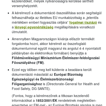
kezelendőket, melyek nyilvánosságra kerülése sértheti
versenyhelyzetét.
A kérelmező a dokumentáció összeállítása során segítségül
felhasználhatja az illetékes EU munkabizottság a „jelentős
mértékben emberi fogyasztás céljára”
fogalmat tisztázó
és
a
lényegi egyenértékűség
megállapítására vonatkozó
útmutatóit.
Amennyiben Magyarországon kívánja először termékét
forgalomba hozni, akkor kérelmét az összefoglaló
dokumentummal együtt magyarul és angolul 4-4 nyomtatott
példányban és elektronikus formában) benyújtja a
Földművelésügyi Minisztérium Élelmiszer-feldolgozási
Főosztályához (FM)
.
Ezzel egy időben meg kell küldenie a beadásra került
dokumentáció másolatát az
Európai Bizottság
Egészségügyi és Élelmiszerbiztonsági
Főigazgatósághoz
is (Directorate-General for Health and
Food Safety, DG SANTE).
(Fontos, hogy a kérelmezőnek a titkosan kezelendő
információkat a
1852/2001/EK
rendeletnek megfelelően-
egyeztetve az FM-mel - az Európai Bizottság részére is meg