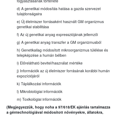
fogyasztásának története
d) A genetikai módosítás hatása a gazda szervezet
tulajdonságaira
e) Új élelmiszer forrásaként használt GM organizmus
genetikai stabilitása
f) Az új genetikai anyag expressziójának jellemzői
g) A genetikai anyag transzfer a GM organizmusból
h) Genetikailag módosított mikroorganizmus túlélése és
telepképzése a humán bélben
i) Előrelátható bevitel/használat mértéke
j) Információk az új élelmiszer forrásának korábbi humán
expozíciójáról
k) Táplálkozási információk
l) Mikrobiológiai információk
m) Toxikológiai információk
(Megjegyezzük, hogy noha a 97/618/EK ajánlás tartalmazza
a géntechnológiával módosított növényekre, állatokra,