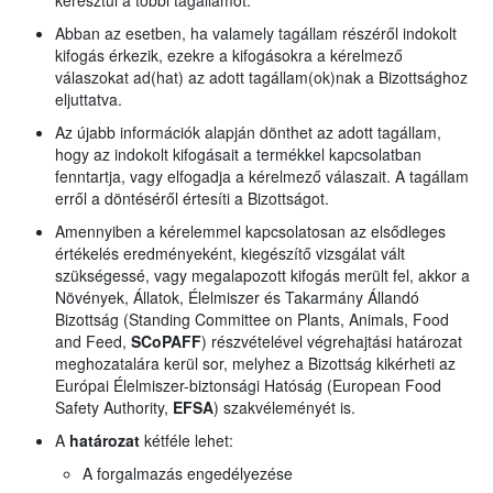
keresztül a többi tagállamot.
Abban az esetben, ha valamely tagállam részéről indokolt
kifogás érkezik, ezekre a kifogásokra a kérelmező
válaszokat ad(hat) az adott tagállam(ok)nak a Bizottsághoz
eljuttatva.
Az újabb információk alapján dönthet az adott tagállam,
hogy az indokolt kifogásait a termékkel kapcsolatban
fenntartja, vagy elfogadja a kérelmező válaszait. A tagállam
erről a döntéséről értesíti a Bizottságot.
Amennyiben a kérelemmel kapcsolatosan az elsődleges
értékelés eredményeként, kiegészítő vizsgálat vált
szükségessé, vagy megalapozott kifogás merült fel, akkor a
Növények, Állatok, Élelmiszer és Takarmány Állandó
Bizottság (Standing Committee on Plants, Animals, Food
and Feed,
SCoPAFF
) részvételével végrehajtási határozat
meghozatalára kerül sor, melyhez a Bizottság kikérheti az
Európai Élelmiszer-biztonsági Hatóság (European Food
Safety Authority,
EFSA
) szakvéleményét is.
A
határozat
kétféle lehet:
A forgalmazás engedélyezése