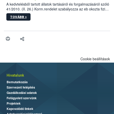
A kedvtelésből tartott állatok tartásáról és forgalmazásáról szóló
41/2010. (II. 26.) Korm.rendelet szabályozza az eb okozta fizikai
sérülés, illetve ennek veszélye keletkezésekor felmerülő
TOVÁBB >
hatósági feladatokat, valamint a veszélyes eb tartását és annak
engedélyezését. Ezen eljárások során szükség esetén be kell
vonni az ebek viselkedésének megítélésében jártas szakértőt.
Cookie beállítások
Hivatalunk
Bemutatkozás
Szervezeti felépítés
Gazdálkodási adatok
Felügyeleti szervünk
Projektek
Kapcsolódó linkek
Adatkezelési tájékoztató