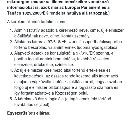
mikroorganizmusokra, illetve termékeikre vonatkozó
információkat is, azok már az Európai Parlament és a
Tanács 1829/2003/EK rendelet hatálya alá tartoznak.)
A kérelem állandó tartalmi elemei:
Adminisztratív adatok: a kérelmező neve, címe, új élelmiszer
előállítójának neve, címe, kontaktszemély.
Általános leírás: a 97/618/EK szerinti csoportba/alcsoportba
történő besorolás, valamint ennek tudományos igazolása.
Alapvető adatok és konzultáció: a 97/618/EK szerinti, 4.
pontba foglalt adatok bemutatása, továbbá részletes
elemzése, értékelése, szintézise.
Az új élelmiszer kérelmező által történő értékelése és
következtetések: az összes rendelkezésre álló információ
alapján a végkövetkeztetés kialakítása arról, hogy a szóban
forgó új élelmiszer biztonságos-e a fogyasztó számára és
így forgalmazható-e a Közösségen belül.
A kérelmező összefoglalója (a tagállamok felé történő
továbbítás céljából).
Egyszerűsített eljárás: