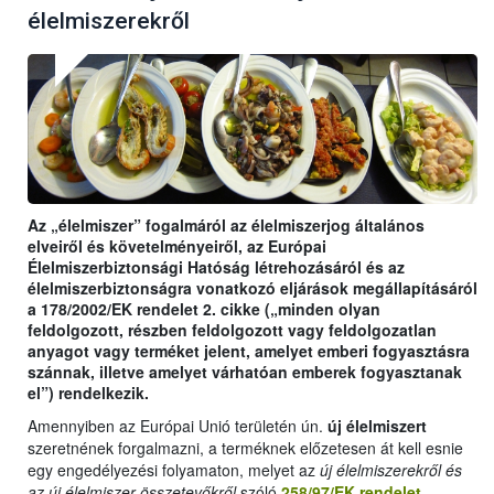
élelmiszerekről
Az „élelmiszer” fogalmáról az élelmiszerjog általános
elveiről és követelményeiről, az Európai
Élelmiszerbiztonsági Hatóság létrehozásáról és az
élelmiszerbiztonságra vonatkozó eljárások megállapításáról
a 178/2002/EK rendelet 2. cikke („minden olyan
feldolgozott, részben feldolgozott vagy feldolgozatlan
anyagot vagy terméket jelent, amelyet emberi fogyasztásra
szánnak, illetve amelyet várhatóan emberek fogyasztanak
el”) rendelkezik.
Amennyiben az Európai Unió területén ún.
új élelmiszert
szeretnének forgalmazni, a terméknek előzetesen át kell esnie
egy engedélyezési folyamaton, melyet az
új élelmiszerekről és
az új élelmiszer-összetevőkről
szóló
258/97/EK rendelet