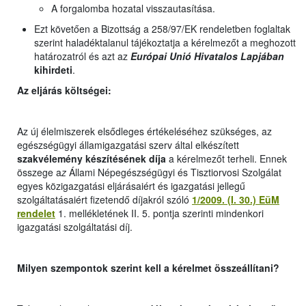
A forgalomba hozatal visszautasítása.
Ezt követően a Bizottság a 258/97/EK rendeletben foglaltak
szerint haladéktalanul tájékoztatja a kérelmezőt a meghozott
határozatról és azt az
Európai Unió Hivatalos Lapjában
kihirdeti
.
Az eljárás költségei:
Az új élelmiszerek elsődleges értékeléséhez szükséges, az
egészségügyi államigazgatási szerv által elkészített
szakvélemény készítésének díja
a kérelmezőt terheli. Ennek
összege a
z
Állami Népegészségügyi és Tisztiorvosi Szolgálat
egyes közigazgatási eljárásaiért és igazgatási jellegű
szolgáltatásaiért fizetendő díjakról szóló
1/2009. (I. 30.) EüM
rendelet
1. mellékletének II. 5. pontja szerinti mindenkori
igazgatási szolgáltatási díj.
Milyen szempontok szerint kell a kérelmet összeállítani?