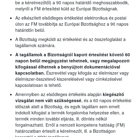
be a kérelmezőtől) a 90 napos határidő meghosszabbodik,
melyről a FM értesítést küld az Európai Bizottságnak.
Az elkészített elsődleges értékelést elektronikus és postai
úton az FM továbbítja az Európai Bizottsághoz a 90 napos
határidőn belül.
A Bizottság megküldi az értékelést és az összefoglalást a
tagállamok számára.
A tagállamok a Bizottságtól kapott értesítést követő 60
napon belül megjegyzést tehetnek, vagy megalapozott
kifogással élhetnek a benyújtott dokumentációval
kapcsolatban.
Észrevétel vagy kifogás az élelmiszer vagy
élelmiszer-összetevő kiszerelésével vagy címkézésével
kapcsolatosan is tehető.
Amennyiben az elsődleges értékelés alapján
kiegészítő
vizsgálat nem vált szükségessé
, és a 60 napos értékelési
időszak alatt a Bizottság, és egyik tagállam sem emelt
indokolt kifogást a termék forgalomba helyezése ellen, a
termék minden további eljárás, ill. döntés nélkül
forgalmazható. Erről a nemzeti kompetens hatóság (FM)
határozatban értesíti a kérelmezőt, ill. a Bizottságon