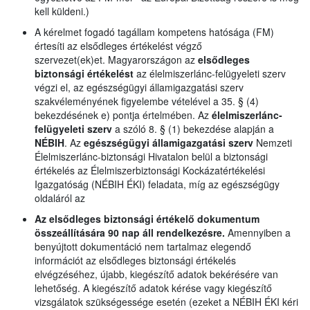
kell küldeni.)
A kérelmet fogadó tagállam kompetens hatósága (FM)
értesíti az elsődleges értékelést végző
szervezet(ek)et. Magyarországon az
elsődleges
biztonsági értékelést
az élelmiszerlánc-felügyeleti szerv
végzi el, az egészségügyi államigazgatási szerv
szakvéleményének figyelembe vételével a 35. § (4)
bekezdésének e) pontja értelmében. Az
élelmiszerlánc-
felügyeleti szerv
a szóló 8. § (1) bekezdése alapján a
NÉBIH
. Az
egészségügyi államigazgatási szerv
Nemzeti
Élelmiszerlánc-biztonsági Hivatalon belül a biztonsági
értékelés az Élelmiszerbiztonsági Kockázatértékelési
Igazgatóság (NÉBIH ÉKI) feladata, míg az egészségügy
oldaláról az
Az elsődleges biztonsági értékelő dokumentum
összeállítására 90 nap áll rendelkezésre.
Amennyiben a
benyújtott dokumentáció nem tartalmaz elegendő
információt az elsődleges biztonsági értékelés
elvégzéséhez, újabb, kiegészítő adatok bekérésére van
lehetőség. A kiegészítő adatok kérése vagy kiegészítő
vizsgálatok szükségessége esetén (ezeket a NÉBIH ÉKI kéri