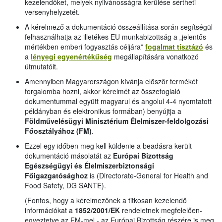
kezelendőket, melyek nyilvánosságra kerülése sértheti
versenyhelyzetét.
A kérelmező a dokumentáció összeállítása során segítségül
felhasználhatja az illetékes EU munkabizottság a „jelentős
mértékben emberi fogyasztás céljára”
fogalmat tisztázó
és
a
lényegi egyenértékűség
megállapítására vonatkozó
útmutatóit.
Amennyiben Magyarországon kívánja először termékét
forgalomba hozni, akkor kérelmét az összefoglaló
dokumentummal együtt magyarul és angolul 4-4 nyomtatott
példányban és elektronikus formában) benyújtja a
Földművelésügyi Minisztérium Élelmiszer-feldolgozási
Főosztályához (FM)
.
Ezzel egy időben meg kell küldenie a beadásra került
dokumentáció másolatát az
Európai Bizottság
Egészségügyi és Élelmiszerbiztonsági
Főigazgatósághoz
is (Directorate-General for Health and
Food Safety, DG SANTE).
(Fontos, hogy a kérelmezőnek a titkosan kezelendő
információkat a
1852/2001/EK
rendeletnek megfelelően-
egyeztetve az FM-mel - az Európai Bizottság részére is meg