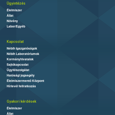
Ügyintézés
Élelmiszer
Állat
Növény
Labor/Egyéb
Kapcsolat
Nébih Igazgatóságok
Nébih Laboratóriumok
Kormányhivatalok
Sajtókapcsolat
Ügyfélszolgálat
Hatósági jogsegély
Élelmiszermentő Központ
Hírlevél feliratkozás
Gyakori kérdések
Élelmiszer
Állat