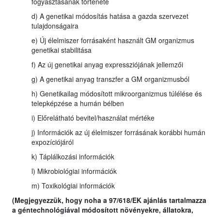
fogyasztásának története
d) A genetikai módosítás hatása a gazda szervezet
tulajdonságaira
e) Új élelmiszer forrásaként használt GM organizmus
genetikai stabilitása
f) Az új genetikai anyag expressziójának jellemzői
g) A genetikai anyag transzfer a GM organizmusból
h) Genetikailag módosított mikroorganizmus túlélése és
telepképzése a humán bélben
i) Előrelátható bevitel/használat mértéke
j) Információk az új élelmiszer forrásának korábbi humán
expozíciójáról
k) Táplálkozási információk
l) Mikrobiológiai információk
m) Toxikológiai információk
(Megjegyezzük, hogy noha a 97/618/EK ajánlás tartalmazza
a géntechnológiával módosított növényekre, állatokra,