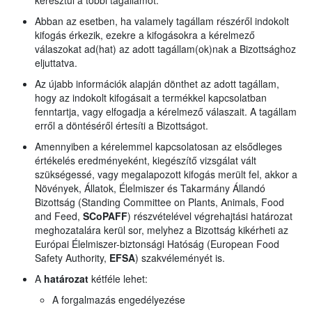
keresztül a többi tagállamot.
Abban az esetben, ha valamely tagállam részéről indokolt
kifogás érkezik, ezekre a kifogásokra a kérelmező
válaszokat ad(hat) az adott tagállam(ok)nak a Bizottsághoz
eljuttatva.
Az újabb információk alapján dönthet az adott tagállam,
hogy az indokolt kifogásait a termékkel kapcsolatban
fenntartja, vagy elfogadja a kérelmező válaszait. A tagállam
erről a döntéséről értesíti a Bizottságot.
Amennyiben a kérelemmel kapcsolatosan az elsődleges
értékelés eredményeként, kiegészítő vizsgálat vált
szükségessé, vagy megalapozott kifogás merült fel, akkor a
Növények, Állatok, Élelmiszer és Takarmány Állandó
Bizottság (Standing Committee on Plants, Animals, Food
and Feed,
SCoPAFF
) részvételével végrehajtási határozat
meghozatalára kerül sor, melyhez a Bizottság kikérheti az
Európai Élelmiszer-biztonsági Hatóság (European Food
Safety Authority,
EFSA
) szakvéleményét is.
A
határozat
kétféle lehet:
A forgalmazás engedélyezése