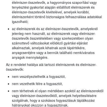
élelmiszer-összetevők, a hagyományos szaporítási vagy
tenyésztési gyakorlat alapján előállított élelmiszerek és
élelmiszer-összetevők kivételével, amelyek korábbi,
élelmiszerként történő biztonságos felhasználása adatokkal
igazolható;
az élelmiszerek és az élelmiszer-összetevők, amelyeknél
jelenleg nem használt, az élelmiszerek vagy élelmiszer-
összetevők összetételében vagy szerkezetében olyan
számottevő változásokat előidéző gyártási eljárást
alkalmaztak, amelyek kihatnak azok tápértékére,
anyagcseréjére vagy a bennük található nemkívánatos
anyagok mennyiségére.
Az e rendelet hatálya alá tartozó élelmiszerek és élelmiszer-
összetevők:
nem veszélyeztethetik a fogyasztót,
nem vezethetik félre a fogyasztót,
nem térhetnek el olyan mértékben azoktól az élelmiszerektől
vagy élelmiszer-összetevőktől, amelyek helyettesítésére
szolgálnak, hogy a szokásos fogyasztásuk táplálkozási
hátrányokat okozzon a fogyasztónak.