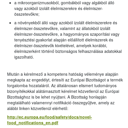
a mikroorganizmusokból, gombákból vagy algákból álló
vagy azokból izolált élelmiszerekre és élelmiszer-
összetevőkre;
a növényekből álló vagy azokból izolált élelmiszerekre és
élelmiszer-összetevőkre, valamint az állatokból izolált
élelmiszer-összetevőkre, a hagyományos szaporítási vagy
tenyésztési gyakorlat alapján előállított élelmiszerek és
élelmiszer-összetevők kivételével, amelyek korábbi,
élelmiszerként történő biztonságos felhasználása adatokkal
igazolható.
Miután a kérelmező a kompetens hatóság véleménye alapján
megkapta az engedélyt, értesíti az Európai Bizottságot a termék
forgalomba hozataláról. Az általánosan elismert tudományos
bizonyítékokkal alátámasztott kérelmet közvetlenül az Európai
Bizottsághoz is be lehet nyújtani. A Bizottság honlapján
megtalálható valamennyi notifikáció összegyűjtve, amely az
alábbi linken közvetlenül elérhető:
http://ec.europa.eu/food/safety/docs/novel-
food_notifications_en.pdf