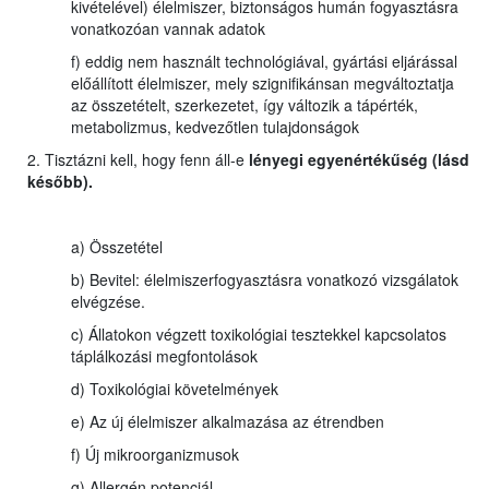
kivételével) élelmiszer, biztonságos humán fogyasztásra
vonatkozóan vannak adatok
f) eddig nem használt technológiával, gyártási eljárással
előállított élelmiszer, mely szignifikánsan megváltoztatja
az összetételt, szerkezetet, így változik a tápérték,
metabolizmus, kedvezőtlen tulajdonságok
2. Tisztázni kell, hogy fenn áll-e
lényegi egyenértékűség (lásd
később).
a) Összetétel
b) Bevitel: élelmiszerfogyasztásra vonatkozó vizsgálatok
elvégzése.
c) Állatokon végzett toxikológiai tesztekkel kapcsolatos
táplálkozási megfontolások
d) Toxikológiai követelmények
e) Az új élelmiszer alkalmazása az étrendben
f) Új mikroorganizmusok
g) Allergén potenciál