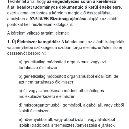
Tekintettel arra, hogy
az engedélyezés során a kérelmező
által beadott tudományos dokumentáció kerül értékelésre
,
ezért kiemelten fontos a kérelem megfelelő összeállítása,
amelyben a
97/618/EK Bizottság ajánlása
alapján az alábbi
pontokat kell részletesen kidolgozni:
A kérelem változó tartalmi elemei:
1. Új Élelmiszer kategóriák:
A kérelemben az alábbi kategóriák
valamelyikébe szükséges a szóban forgó élelmiszert/élelmiszer-
összetevőt besorolni:
a) genetikailag módosított organizmus, vagy ezt
tartalmazó élelmiszer
b) genetikailag módosított organizmusból előállított, de
azt nem tartalmazó élelmiszer
c) új, vagy szándékosan módosított elsődleges
molekulaszerkezetű élelmiszer
d) mikroorganizmusból, gombából, algából áll, vagy ebből
izolált élelmiszer
e) növényekből áll, vagy abból izolált, vagy állatokból
izolált (tradicionális termesztési/tenyésztési eljárások