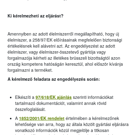
Ki kérelmezheti az eljárást?
Amennyiben az adott élelmiszerről megállapítható, hogy új
élelmiszer, a 258/97/EK előírásainak megfelelően biztonsági
értékelésnek kell alávetni azt. Az engedélyezést az adott
élelmiszer, vagy élelmiszer-összetevő gyártója vagy
forgalmazója kérheti az illetékes brüsszeli bizottságtól azon
ország kompetens hatóságán keresztül, ahol először kívánja
forgalmazni a terméket.
A kérelmező feladata az engedélyezés során:
Elkészíti a
97/618/EK ajánlás
szerinti információkat
tartalmazó dokumentációt, valamint annak rövid
összefoglalását.
A
1852/2001/EK
rendelet
értelmében a kérelmezőnek
lehetősége van arra, hogy az általa közölt gyártási eljárásra
vonatkozó információk közül megjelölje a titkosan