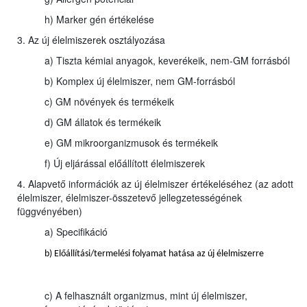
h) Marker gén értékelése
3. Az új élelmiszerek osztályozása
a) Tiszta kémiai anyagok, keverékeik, nem-GM forrásból
b) Komplex új élelmiszer, nem GM-forrásból
c) GM növények és termékeik
d) GM állatok és termékeik
e) GM mikroorganizmusok és termékeik
f) Új eljárással előállított élelmiszerek
4. Alapvető információk az új élelmiszer értékeléséhez (az adott
élelmiszer, élelmiszer-összetevő jellegzetességének
függvényében)
a) Specifikáció
b) Előállítási/termelési folyamat hatása az új élelmiszerre
c) A felhasznált organizmus, mint új élelmiszer,