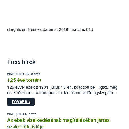
(Legutolsó frissítés dátuma: 2016. március 01.)
Friss hírek
2026. július 15, szerda
125 éve történt
125 évvel ezelőtt 1901. július 15-én, költözött be – igaz, még
csak részben – a budapesti m. kir. állami vetőmagvizsgáló
állomás a Kis Rókus utca 15. szám alatti, Czigler Győző által
TOVÁBB >
tervezett új épületébe.
2026. július 6, hétfő
Az ebek viselkedésének megítélésében jártas
szakértők listája