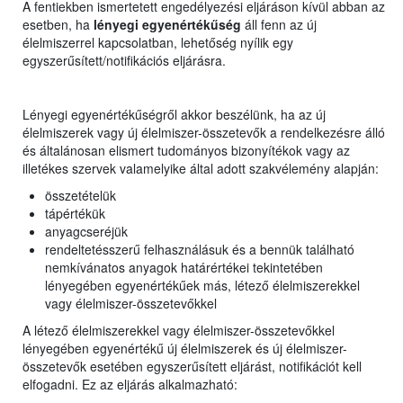
A fentiekben ismertetett engedélyezési eljáráson kívül abban az
esetben, ha
lényegi egyenértékűség
áll fenn az új
élelmiszerrel kapcsolatban, lehetőség nyílik egy
egyszerűsített/notifikációs eljárásra.
Lényegi egyenértékűségről akkor beszélünk, ha az új
élelmiszerek vagy új élelmiszer-összetevők a rendelkezésre álló
és általánosan elismert tudományos bizonyítékok vagy az
illetékes szervek valamelyike által adott szakvélemény alapján:
összetételük
tápértékük
anyagcseréjük
rendeltetésszerű felhasználásuk és a bennük található
nemkívánatos anyagok határértékei tekintetében
lényegében egyenértékűek más, létező élelmiszerekkel
vagy élelmiszer-összetevőkkel
A létező élelmiszerekkel vagy élelmiszer-összetevőkkel
lényegében egyenértékű új élelmiszerek és új élelmiszer-
összetevők esetében egyszerűsített eljárást, notifikációt kell
elfogadni. Ez az eljárás alkalmazható: