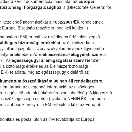
eadásra került dokumentáció másolatát az
Európai
erbiztonsági Főigazgatósághoz
is (Directorate-General for
n kezelendő információkat a
1852/2001/EK
rendeletnek
Európai Bizottság részére is meg kell küldeni.)
atósága (FM) értesíti az elsődleges értékelést végző
sődleges biztonsági értékelést
az élelmiszerlánc-
gügyi államigazgatási szerv szakvéleményének figyelembe
pontja értelmében. Az
élelmiszerlánc-felügyeleti szerv
a
IH
. Az
egészségügyi államigazgatási szerv
Nemzeti
l a biztonsági értékelés az Élelmiszerbiztonsági
ÉKI) feladata, míg az egészségügy oldaláról az
kumentum összeállítására 90 nap áll rendelkezésre.
nem tartalmaz elegendő információt az elsődleges
b, kiegészítő adatok bekérésére van lehetőség. A kiegészítő
tok szükségessége esetén (ezeket a NÉBIH ÉKI kéri be a
osszabbodik, melyről a FM értesítést küld az Európai
ktronikus és postai úton az FM továbbítja az Európai
.