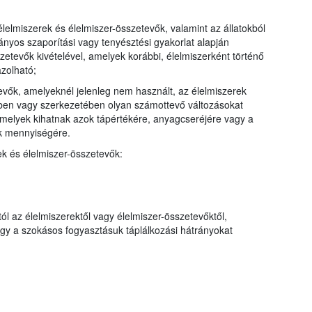
élelmiszerek és élelmiszer-összetevők, valamint az állatokból
ányos szaporítási vagy tenyésztési gyakorlat alapján
sszetevők kivételével, amelyek korábbi, élelmiszerként történő
zolható;
evők, amelyeknél jelenleg nem használt, az élelmiszerek
ében vagy szerkezetében olyan számottevő változásokat
 amelyek kihatnak azok tápértékére, anyagcseréjére vagy a
k mennyiségére.
ek és élelmiszer-összetevők:
l az élelmiszerektől vagy élelmiszer-összetevőktől,
ogy a szokásos fogyasztásuk táplálkozási hátrányokat