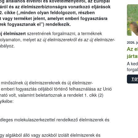
og általános elveiről és követelményeiről, az Európai
épüle
áról és az élelmiszerbiztonságra vonatkozó eljárások
2. cikke („minden olyan feldolgozott, részben
t vagy terméket jelent, amelyet emberi fogyasztásra
ek fogyasztanak el”) rendelkezik.
j élelmiszert
szeretnének forgalmazni, a terméknek
 folyamaton, melyet az
új élelmiszerekről és az új élelmiszer-
2026. j
bályoz.
Az e
járta
A kedv
forga
Korm.
TO
sérül
minősülnek új élelmiszereknek és új élelmiszer-
felme
emberi fogyasztás céljából történő felhasználása az Unió
veszé
ató volt, valamint beletartoznak a rendelet 1. cikk (2)
Ezen 
yikébe:
vonni
jártas
dleges molekulaszerkezettel rendelkező élelmiszerek és
 algákból álló vagy azokból izolált élelmiszerek és