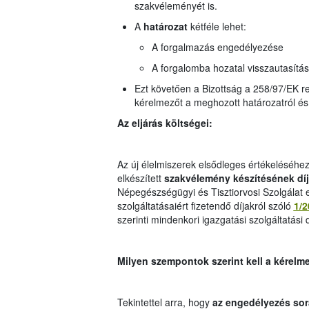
szakvéleményét is.
A
határozat
kétféle lehet:
A forgalmazás engedélyezése
A forgalomba hozatal visszautasítás
Ezt követően a Bizottság a 258/97/EK ren
kérelmezőt a meghozott határozatról és
Az eljárás költségei:
Az új élelmiszerek elsődleges értékeléséhez
elkészített
szakvélemény készítésének dí
Népegészségügyi és Tisztiorvosi Szolgálat eg
szolgáltatásaiért fizetendő díjakról szóló
1/2
szerinti mindenkori igazgatási szolgáltatási d
Milyen szempontok szerint kell a kérelme
Tekintettel arra, hogy
az engedélyezés sor