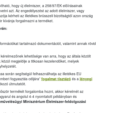
tható, hogy új élelmiszer, a 258/97/EK előírásainak
vetni azt. Az engedélyezést az adott élelmiszer, vagy
ója kérheti az illetékes brüsszeli bizottságtól azon ország
r kívánja forgalmazni a terméket.
rán:
nformációkat tartalmazó dokumentációt, valamint annak rövid
kérelmezőnek lehetősége van arra, hogy az általa közölt
k közül megjelölje a titkosan kezelendőket, melyek
yhelyzetét.
a során segítségül felhasználhatja az illetékes EU
mberi fogyasztás céljára”
fogalmat tisztázó
és a
lényegi
kozó útmutatóit.
ször termékét forgalomba hozni, akkor kérelmét az
yarul és angolul 4-4 nyomtatott példányban és
művelésügyi Minisztérium Élelmiszer-feldolgozási