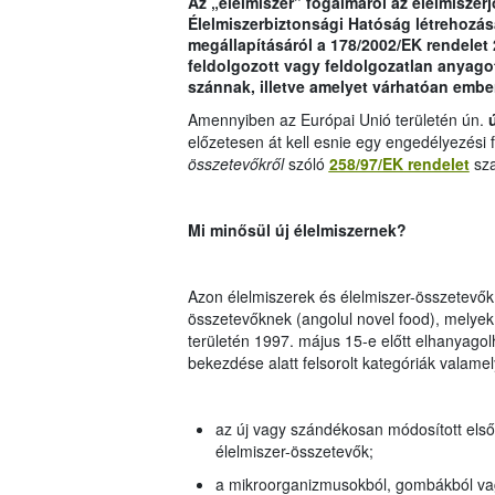
Az „élelmiszer” fogalmáról az élelmiszerj
Élelmiszerbiztonsági Hatóság létrehozás
megállapításáról a 178/2002/EK rendelet 
feldolgozott vagy feldolgozatlan anyago
szánnak, illetve amelyet várhatóan ember
Amennyiben az Európai Unió területén ún.
ú
előzetesen át kell esnie egy engedélyezési
összetevőkről
szóló
258/97/EK rendelet
sza
Mi minősül új élelmiszernek?
Azon élelmiszerek és élelmiszer-összetevők 
összetevőknek (angolul novel food), melyek 
területén 1997. május 15-e előtt elhanyagolh
bekezdése alatt felsorolt kategóriák valamel
az új vagy szándékosan módosított első
élelmiszer-összetevők;
a mikroorganizmusokból, gombákból vagy