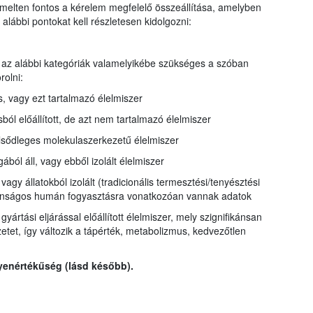
iemelten fontos a kérelem megfelelő összeállítása, amelyben
alábbi pontokat kell részletesen kidolgozni:
az alábbi kategóriák valamelyikébe szükséges a szóban
rolni:
, vagy ezt tartalmazó élelmiszer
ból előállított, de azt nem tartalmazó élelmiszer
lsődleges molekulaszerkezetű élelmiszer
ból áll, vagy ebből izolált élelmiszer
 vagy állatokból izolált (tradicionális termesztési/tenyésztési
iztonságos humán fogyasztásra vonatkozóan vannak adatok
yártási eljárással előállított élelmiszer, mely szignifikánsan
zetet, így változik a tápérték, metabolizmus, kedvezőtlen
yenértékűség (lásd később).