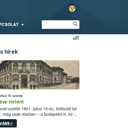
PCSOLAT
s hírek
úlius 15, szerda
éve történt
vvel ezelőtt 1901. július 15-én, költözött be
z, még csak részben – a budapesti m. kir.
i vetőmagvizsgáló állomás a Kis Rókus utca
VÁBB >
ám alatti, Czigler Győző által tervezett új