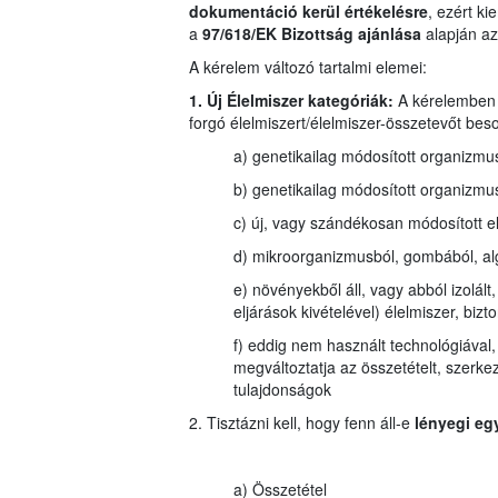
dokumentáció kerül értékelésre
, ezért k
a
97/618/EK Bizottság ajánlása
alapján az 
A kérelem változó tartalmi elemei:
1. Új Élelmiszer kategóriák:
A kérelemben 
forgó élelmiszert/élelmiszer-összetevőt beso
a) genetikailag módosított organizmus
b) genetikailag módosított organizmus
c) új, vagy szándékosan módosított e
d) mikroorganizmusból, gombából, algá
e) növényekből áll, vagy abból izolált,
eljárások kivételével) élelmiszer, b
f) eddig nem használt technológiával, g
megváltoztatja az összetételt, szerke
tulajdonságok
2. Tisztázni kell, hogy fenn áll-e
lényegi eg
a) Összetétel