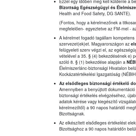
Ezzel egy időben meg kell küldenie a b
Bizottság
Egészségügyi és Élelmisz
Health and Food Safety, DG SANTE).
(Fontos, hogy a kérelmezőnek a titkosa
megfelelően- egyeztetve az FM-mel - az 
A kérelmet fogadó tagállam kompetens h
szervezet(ek)et. Magyarországon az
el
felügyeleti szerv végzi el, az egészsé
vételével a 35. § (4) bekezdésének e) 
szóló 8. § (1) bekezdése alapján a
NÉB
Élelmiszerlánc-biztonsági Hivatalon belü
Kockázatértékelési Igazgatóság (NÉBIH 
Az elsődleges biztonsági értékelő do
Amennyiben a benyújtott dokumentáció 
biztonsági értékelés elvégzéséhez, újab
adatok kérése vagy kiegészítő vizsgála
kérelmezőtől) a 90 napos határidő megh
Bizottságnak.
Az elkészített elsődleges értékelést ele
Bizottsághoz a 90 napos határidőn belül