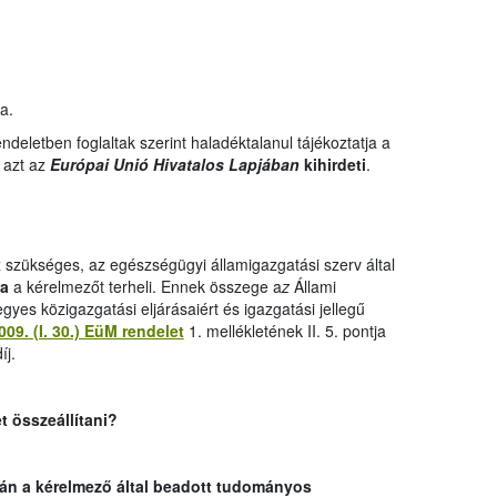
a.
deletben foglaltak szerint haladéktalanul tájékoztatja a
 azt az
Európai Unió Hivatalos Lapjában
kihirdeti
.
 szükséges, az egészségügyi államigazgatási szerv által
ja
a kérelmezőt terheli. Ennek összege a
z
Állami
yes közigazgatási eljárásaiért és igazgatási jellegű
009. (I. 30.) EüM rendelet
1. mellékletének II. 5. pontja
íj.
t összeállítani?
án a kérelmező által beadott tudományos