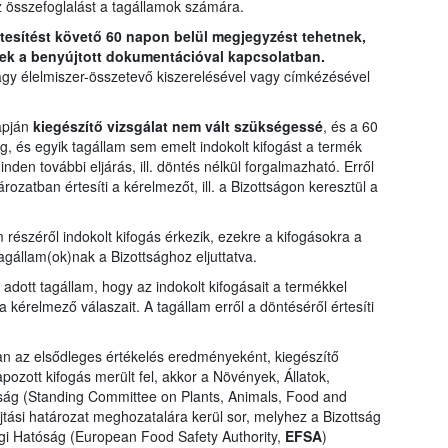
z összefoglalást a tagállamok számára.
rtesítést követő 60 napon belül megjegyzést tehetnek,
ek a benyújtott dokumentációval kapcsolatban.
agy élelmiszer-összetevő kiszerelésével vagy címkézésével
apján
kiegészítő vizsgálat nem vált szükségessé
, és a 60
ág, és egyik tagállam sem emelt indokolt kifogást a termék
den további eljárás, ill. döntés nélkül forgalmazható. Erről
zatban értesíti a kérelmezőt, ill. a Bizottságon keresztül a
részéről indokolt kifogás érkezik, ezekre a kifogásokra a
agállam(ok)nak a Bizottsághoz eljuttatva.
adott tagállam, hogy az indokolt kifogásait a termékkel
a kérelmező válaszait. A tagállam erről a döntéséről értesíti
 az elsődleges értékelés eredményeként, kiegészítő
ozott kifogás merült fel, akkor a Növények, Állatok,
ság (Standing Committee on Plants, Animals, Food and
jtási határozat meghozatalára kerül sor, melyhez a Bizottság
ági Hatóság (European Food Safety Authority,
EFSA
)