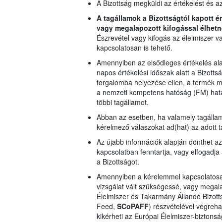
A Bizottság megküldi az értékelést és a
A tagállamok a Bizottságtól kapott é
vagy megalapozott kifogással élhetn
Észrevétel vagy kifogás az élelmiszer v
kapcsolatosan is tehető.
Amennyiben az elsődleges értékelés al
napos értékelési időszak alatt a Bizotts
forgalomba helyezése ellen, a termék min
a nemzeti kompetens hatóság (FM) határo
többi tagállamot.
Abban az esetben, ha valamely tagállam 
kérelmező válaszokat ad(hat) az adott t
Az újabb információk alapján dönthet az 
kapcsolatban fenntartja, vagy elfogadja 
a Bizottságot.
Amennyiben a kérelemmel kapcsolatosan
vizsgálat vált szükségessé, vagy megalap
Élelmiszer és Takarmány Állandó Bizott
Feed,
SCoPAFF
) részvételével végreha
kikérheti az Európai Élelmiszer-biztons