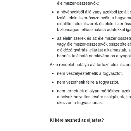
élelmiszer-összetevők;
a növényekből álló vagy azokból izolált 
izolált élelmiszer-összetevők, a hagyom
előállított élelmiszerek és élelmiszer-ö
biztonságos felhasználása adatokkal iga
az élelmiszerek és az élelmiszer-összet
vagy élelmiszer-összetevők összetétel
előidéző gyártási eljárást alkalmaztak,
bennük található nemkívánatos anyago
Az e rendelet hatálya alá tartozó élelmiszer
nem veszélyeztethetik a fogyasztót,
nem vezethetik félre a fogyasztót,
nem térhetnek el olyan mértékben azoktó
amelyek helyettesítésére szolgálnak, h
okozzon a fogyasztónak.
Ki kérelmezheti az eljárást?