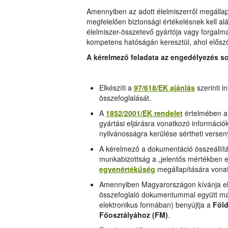
Amennyiben az adott élelmiszerről megállapí
megfelelően biztonsági értékelésnek kell alá
élelmiszer-összetevő gyártója vagy forgalmaz
kompetens hatóságán keresztül, ahol előszö
A kérelmező feladata az engedélyezés so
Elkészíti a
97/618/EK ajánlás
szerinti i
összefoglalását.
A
1852/2001/EK
rendelet
értelmében a 
gyártási eljárásra vonatkozó információ
nyilvánosságra kerülése sértheti versen
A kérelmező a dokumentáció összeállítás
munkabizottság a „jelentős mértékben e
egyenértékűség
megállapítására vonat
Amennyiben Magyarországon kívánja elő
összefoglaló dokumentummal együtt mag
elektronikus formában) benyújtja a
Föld
Főosztályához (FM)
.