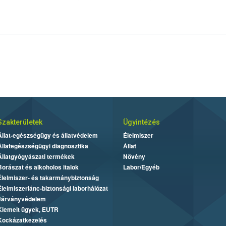
Szakterületek
Ügyintézés
Állat-egészségügy és állatvédelem
Élelmiszer
Állategészségügyi diagnosztika
Állat
Állatgyógyászati termékek
Növény
Borászat és alkoholos italok
Labor/Egyéb
Élelmiszer- és takarmánybiztonság
Élelmiszerlánc-biztonsági laborhálózat
Járványvédelem
Kiemelt ügyek, EUTR
Kockázatkezelés