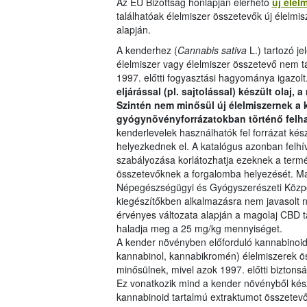
Az EU Bizottság honlapján elérhető
új élel
találhatóak élelmiszer összetevők új élelm
alapján.
A kenderhez (
Cannabis sativa
L.) tartozó je
élelmiszer vagy élelmiszer összetevő nem tar
1997. előtti fogyasztási hagyománya igazolt
eljárással (pl. sajtolással) készült olaj, 
Szintén nem minősül új élelmiszernek a 
gyógynövényforrázatokban történő felh
kenderlevelek használhatók fel forrázat k
helyezkednek el. A katalógus azonban felhí
szabályozása korlátozhatja ezeknek a termé
összetevőknek a forgalomba helyezését. Ma
Népegészségügyi és Gyógyszerészeti Közpo
kiegészítőkben alkalmazásra nem javasolt
érvényes változata alapján a magolaj CBD 
haladja meg a 25 mg/kg mennyiséget.
A kender növényben előforduló kannabinoid v
kannabinol, kannabikromén) élelmiszerek öss
minősülnek, mivel azok 1997. előtti bizton
Ez vonatkozik mind a kender növényből kés
kannabinoid tartalmú extraktumot összetevő