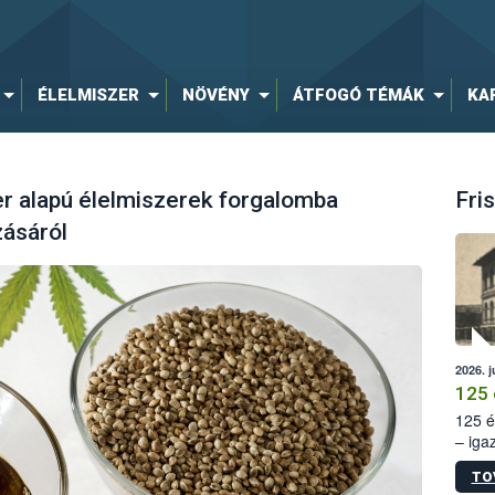
ÉLELMISZER
NÖVÉNY
ÁTFOGÓ TÉMÁK
KA
er alapú élelmiszerek forgalomba
Fris
zásáról
2026. j
125 
125 é
– iga
állam
TO
15. sz