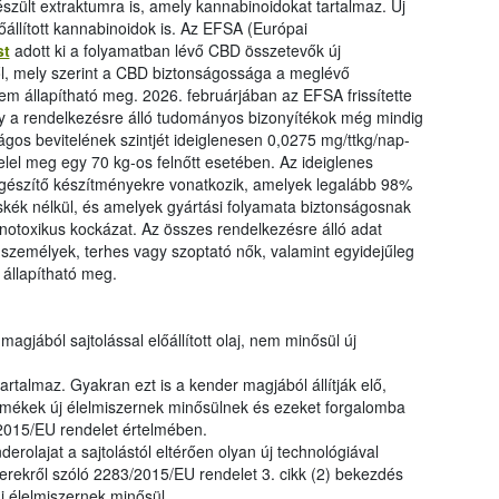
szült extraktumra is, amely kannabinoidokat tartalmaz. Új
őállított kannabinoidok is. Az EFSA (Európai
st
adott ki a folyamatban lévő CBD összetevők új
ől, mely szerint a CBD biztonságossága a meglévő
m állapítható meg. 2026. februárjában az EFSA frissítette
gy a rendelkezésre álló tudományos bizonyítékok még mindig
gos bevitelének szintjét ideiglenesen 0,0275 mg/ttkg/nap-
el meg egy 70 kg-os felnőtt esetében. Az ideiglenes
iegészítő készítményekre vonatkozik, amelyek legalább 98%
kék nélkül, és amelyek gyártási folyamata biztonságosnak
notoxikus kockázat. Az összes rendelkezésre álló adat
 személyek, terhes vagy szoptató nők, valamint egyidejűleg
állapítható meg.
gjából sajtolással előállított olaj, nem minősül új
artalmaz. Gyakran ezt is a kender magjából állítják elő,
ermékek új élelmiszernek minősülnek és ezeket forgalomba
3/2015/EU rendelet értelmében.
rolajat a sajtolástól eltérően olyan új technológiával
szerekről szóló 2283/2015/EU rendelet 3. cikk (2) bekezdés
új élelmiszernek minősül.