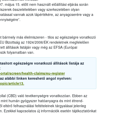
97. május 15. előtt nem használt előállítási eljárás során
elmiszerek összetételében vagy szerkezetében olyan
hatással vannak azok tápértékére, az anyagcserére vagy a
nnyiségére”.
t bármely más élelmiszeren - tilos az egészségre vonatkozó
z EU Bizottság az 1924/2006/EK rendeletnek megfelelően
tt állítások listáján vagy még az EFSA (Európai
lésük folyamatban van.
tasított egészségre vonatkozó állítások listája az
:
ortal/screen/health-claims/eu-register
ja az alábbi linken kereshető angol nyelven:
opic/article13.
iollal (CBD) való tevékenységre vonatkozóan. Ebben az
e mint humán gyógyszer hatóanyagra és mint étrend-
 eltérő felhasználási feltételeinek tárgyalásai jelenleg
. Ezekkel kapcsolatos új információk esetén tájékoztatónkat