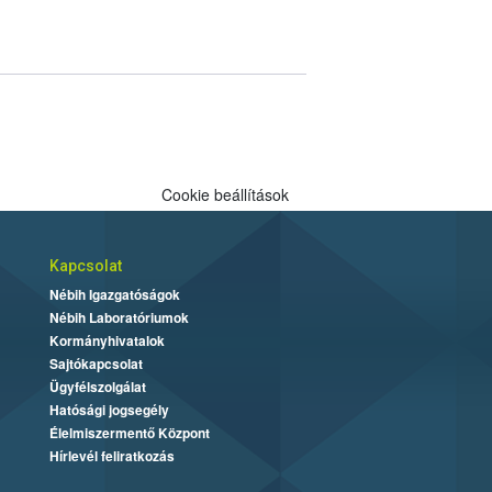
Cookie beállítások
Kapcsolat
Nébih Igazgatóságok
Nébih Laboratóriumok
Kormányhivatalok
Sajtókapcsolat
Ügyfélszolgálat
Hatósági jogsegély
Élelmiszermentő Központ
Hírlevél feliratkozás