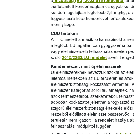
a
Bizottság (EU) 2023/915 rendelete
tart
zsírtalanított kendermagban és egyéb kende
kendermagolajban legfeljebb 7,5 mg/kg, a v
fogyasztásra kész kenderlevél-forrázatokb
mennyisége.
CBD tartalom
A THC mellett a másik fő kannabinoid a nem
a legtöbb EU tagállamban gyógyszerhatóany
vagy élelmiszercélú felhasználás esetén ped
szóló
2015/2283/EU rendelet
szerint engedé
Kender részei, mint új élelmiszerek
Új élelmiszereknek nevezzük azokat az élel
jelentős mértékben az EU területén és azok
élelmiszerbiztonsági kockázatot vethet fel. 
élelmiszer kategóriát sorol fel, amelynek, 
azok természetéből, szerkezetéből, felhaszn
adódóan kockázatot jelenthet a fogyasztó s
szigorú élelmiszerbiztonsági értékelés elő
részeiből előállított élelmiszer-összetevők
területén nem igazolt - a rendelet hatálya al
felhasználási módjuktól függően.