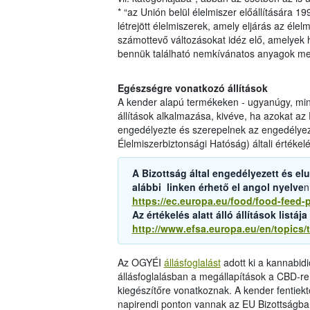
* “az Unión belül élelmiszer előállítására 19
létrejött élelmiszerek, amely eljárás az él
számottevő változásokat idéz elő, amelyek 
bennük található nemkívánatos anyagok me
Egészségre vonatkozó állítások
A kender alapú termékeken - ugyanúgy, min
állítások alkalmazása, kivéve, ha azokat a
engedélyezte és szerepelnek az engedélyeze
Élelmiszerbiztonsági Hatóság) általi értéke
A Bizottság által engedélyezett és elu
alábbi linken érhető el angol nyelve
n
https://ec.europa.eu/food/food-feed-p
Az értékelés alatt álló állítások listá
http://www.efsa.europa.eu/en/topics/t
Az OGYÉI
állásfoglalást
adott ki a kannabid
állásfoglalásban a megállapítások a CBD-r
kiegészítőre vonatkoznak. A kender fentiektől
napirendi ponton vannak az EU Bizottságban