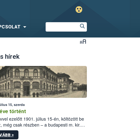
PCSOLAT
s hírek
úlius 15, szerda
éve történt
vvel ezelőtt 1901. július 15-én, költözött be
z, még csak részben – a budapesti m. kir.
i vetőmagvizsgáló állomás a Kis Rókus utca
VÁBB >
ám alatti, Czigler Győző által tervezett új