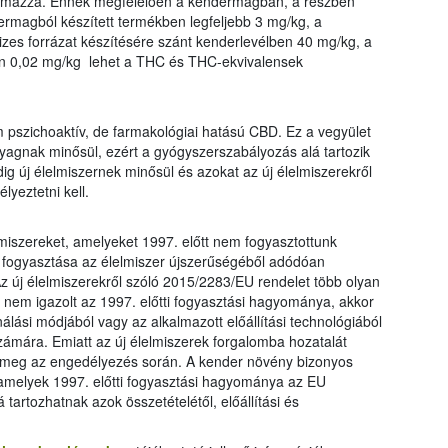
almazza. Ennek megfelelően a kendermagban, a részben
rmagból készített termékben legfeljebb 3 mg/kg, a
izes forrázat készítésére szánt kenderlevélben 40 mg/kg, a
an 0,02 mg/kg lehet a THC és THC-ekvivalensek
 pszichoaktív, de farmakológiai hatású CBD. Ez a vegyület
agnak minősül, ezért a gyógyszerszabályozás alá tartozik
ig új élelmiszernek minősül és azokat az új élelmiszerekről
lyeztetni kell.
miszereket, amelyeket 1997. előtt nem fogyasztottunk
 fogyasztása az élelmiszer újszerűségéből adódóan
Az új élelmiszerekről szóló 2015/2283/EU rendelet több olyan
ha nem igazolt az 1997. előtti fogyasztási hagyománya, akkor
álási módjából vagy az alkalmazott előállítási technológiából
zámára. Emiatt az új élelmiszerek forgalomba hozatalát
zi meg az engedélyezés során. A kender növény bizonyos
 - amelyek 1997. előtti fogyasztási hagyománya az EU
á tartozhatnak azok összetételétől, előállítási és