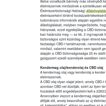
illetve vonatkozik bármely más növényből ké
élelmiszernek minősülnek a szintetikusan el
Élelmiszerbiztonsági Hatóság)
állásfoglalá
élelmiszerként történő kockázatértékelésér
tudományos információk alapján egyelőre ne
állásfoglalását, melyben megerősítette, ho
hiányosak, ezzel egyidejűleg a CBD biztonsá
ban határozta meg — ez kb. 2 mg/napnak fel
biztonságos szint kizárólag olyan étrend-k
tisztaságú CBD-t tartalmaznak, nanorészecs
minősül, valamint esetükben nem igazolt ge
alapján a CBD biztonságossága 25 év alatti
gyógyszert szedő személyek esetében nem 
Kendermag olaj/kenderolaj és CBD olaj
A kendermag olaj vagy kenderolaj a kender ma
élelmiszernek.
A CBD olaj olyan olajat jelent, amely CBD-t t
azonban CBD-vel dúsítják, ezért az ilyen t
hozataluk előtt engedélyeztetni kell a 228
Amennyiben viszont a kendermag olajat/kende
állítják elő, amely besorolható az új élelmi
vii. kategóriájába*, abban az esetben az is 