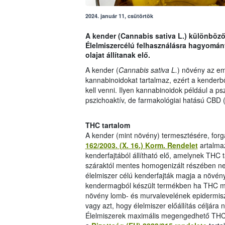
2024. január 11, csütörtök
A kender (Cannabis sativa L.) különböző
Élelmiszercélú felhasználásra hagyomán
olajat állítanak elő.
A kender (
Cannabis sativa L.
) növény az em
kannabinoidokat tartalmaz, ezért a kenderbő
kell venni. Ilyen kannabinoidok például a p
pszichoaktív, de farmakológiai hatású CBD (
THC tartalom
A kender (mint növény) termesztésére, for
162/2003. (X. 16.) Korm. Rendelet
artalmaz
kenderfajtából állítható elő, amelynek THC 
száraktól mentes homogenizált részében nem 
élelmiszer célú kenderfajták magja a növén
kendermagból készült termékben ha THC mut
növény lomb- és murvalevelének epidermiszé
vagy azt, hogy élelmiszer előállítás céljár
Élelmiszerek maximális megengedhető THC 