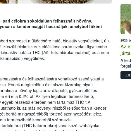
épüle
 ipari célokra sokoldalúan felhasznált növény.
yosan a kender magját használják, amelyből főként
beri szervezet működésére ható, bioaktív vegyületeket, ún.
2026. j
Az e
l készült élelmiszerek előállítása során ezeket figyelembe
szichoaktív hatású THC (Δ9- tetrahidrokannabinol) és a nem
járta
kannabidiol) vegyületek.
A kedv
forga
Korm.
TO
sérül
galmazására és felhasználására vonatkozó szabályokat a
felme
za. Ennek megfelelően élelmiszer kizárólag olyan
veszé
tartalma a növény légszáraz állapotú, gyökérzettől és
Ezen 
éri el a 0,2%-ot. Az ilyen legálisan termeszthető,
vonni
y egyéb részeitől eltérően nem tartalmaz THC-t.A
jártas
atható ki, az más növényi részből (elsősorban a kender
t borító mirigyszőrökből) történő szennyeződést jelez,
a nem termeszthető kenderből származik.
tartalmára (THC határértékre) vonatkozó szabályokat