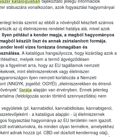
miszer katalógusban
tájékoztató jellegű információk
iszer státuszára vonatkozóan, azok fogyasztási hagyományai
lenlegi leírás szerint az ebből a növényből készített számos
tozik az új élelmiszeres rendelet hatálya alá, mivel azok
.
Ilyen például a kender magja, a magból hagyományos
a magból készült liszt és annak zsírtalanított formája.
kender levél vizes forrázata önmagában és
asználása.
A katalógus hangsúlyozza, hogy kizárólag azok a
észítéséhez, melyek nem a termő ágvégződésen
vja a figyelmet arra, hogy az EU tagállamok nemzeti
keknek, mint élelmiszereknek vagy élelmiszer-
gyarországon ilyen nemzeti korlátozás a Nemzeti
nt (NNGYK, jogelőd: OGYÉI) „élelmiszerekben és étrend-
 növények”
listája
alapján van érvényben. Ennek jelenleg
tartalma (feldolgozás során történő szennyeződés) nem
együletek (pl. kannabidiol, kannabidiolsav, kannabigerol,
zetevőjeként - a katalógus alapján - új élelmiszernek
ságos fogyasztási hagyománya az EU területén nem igazolt.
zült extraktumokra, és minden olyan termékre, amelyekhez
ként adnak hozzá (pl. CBD-vel dúsított kendermag olaj),