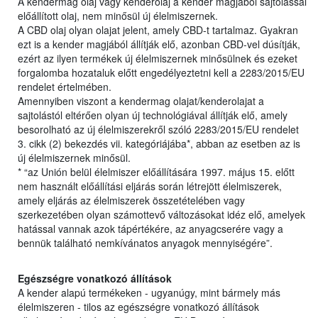
A kendermag olaj vagy kenderolaj a kender magjából sajtolással
előállított olaj, nem minősül új élelmiszernek.
A CBD olaj olyan olajat jelent, amely CBD-t tartalmaz. Gyakran
ezt is a kender magjából állítják elő, azonban CBD-vel dúsítják,
ezért az ilyen termékek új élelmiszernek minősülnek és ezeket
forgalomba hozataluk előtt engedélyeztetni kell a 2283/2015/EU
rendelet értelmében.
Amennyiben viszont a kendermag olajat/kenderolajat a
sajtolástól eltérően olyan új technológiával állítják elő, amely
besorolható az új élelmiszerekről szóló 2283/2015/EU rendelet
3. cikk (2) bekezdés vii. kategóriájába*, abban az esetben az is
új élelmiszernek minősül.
* “az Unión belül élelmiszer előállítására 1997. május 15. előtt
nem használt előállítási eljárás során létrejött élelmiszerek,
amely eljárás az élelmiszerek összetételében vagy
szerkezetében olyan számottevő változásokat idéz elő, amelyek
hatással vannak azok tápértékére, az anyagcserére vagy a
bennük található nemkívánatos anyagok mennyiségére”.
Egészségre vonatkozó állítások
A kender alapú termékeken - ugyanúgy, mint bármely más
élelmiszeren - tilos az egészségre vonatkozó állítások