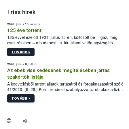
Friss hírek
2026. július 15, szerda
125 éve történt
125 évvel ezelőtt 1901. július 15-én, költözött be – igaz, még
csak részben – a budapesti m. kir. állami vetőmagvizsgáló
állomás a Kis Rókus utca 15. szám alatti, Czigler Győző által
TOVÁBB >
tervezett új épületébe.
2026. július 6, hétfő
Az ebek viselkedésének megítélésében jártas
szakértők listája
A kedvtelésből tartott állatok tartásáról és forgalmazásáról szóló
41/2010. (II. 26.) Korm.rendelet szabályozza az eb okozta fizikai
sérülés, illetve ennek veszélye keletkezésekor felmerülő
TOVÁBB >
hatósági feladatokat, valamint a veszélyes eb tartását és annak
engedélyezését. Ezen eljárások során szükség esetén be kell
vonni az ebek viselkedésének megítélésében jártas szakértőt.