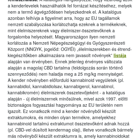
a kenderlevelek használhatók fel forrázat készítéséhez, melyek
nem a termő ágvégződésen helyezkednek el. A katalógus
azonban felhívja a figyelmet arra, hogy az EU tagállamok
nemzeti szabályozása korlátozhatja ezeknek a termékeknek,
mint élelmiszereknek vagy élelmiszer-összetevőknek a
forgalomba helyezését. Magyarországon ilyen nemzeti
korlátozás a Nemzeti Népegészségügyi és Gyógyszerészeti
Központ (NNGYK, jogelőd: OGYÉI) „élelmiszerekben és étrend-
kiegészítőkben alkalmazásra nem javasolt növények”
listája
alapján van érvényben. Ennek jelenleg érvényes változata
alapján a magolaj CBD tartalma (feldolgozás során történő
szennyeződés) nem haladja meg a 25 mg/kg mennyiséget.
A kender növényben előforduló kannabinoid vegyületek (pl.
kannabidiol, kannabidiolsav, kannabigerol, kannabinol,
kannabikromén) élelmiszerek összetevőjeként - a katalógus
alapján - új élelmiszernek minősülnek, mivel azok 1997. előtti
biztonságos fogyasztási hagyománya az EU területén nem
igazolt. Ez vonatkozik mind a kender növényből készült
extraktumokra, és minden olyan termékre, amelyekhez
kannabinoid tartalmú extraktumot összetevőként adnak hozzá
(pl. CBD-vel dúsított kendermag olaj), illetve vonatkozik bármely
más növényből készült extraktumra is, amely kannabinoidokat