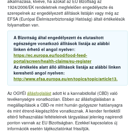
alkalmazása, kivéve, ha azokat az EU Bizottság az
1924/2006/EK rendeletnek megfelelően engedélyezte és
szerepelnek az engedélyezett állítások listáján vagy még az
EFSA (Európai Élelmiszerbiztonsági Hatóság) általi értékelésük
folyamatban van.
A Bizottság által engedélyezett és elutasított
egészségre vonatkozó állítások listája az alábbi
linken érhető el angol nyelve
n:
https://ec.europa.eu/food/food-feed-
portal/screen/health-claims/eu-register
Az értékelés alatt álló állítások listája az alábbi linken
kereshető angol nyelven:
http://www.efsa.europa.eu/en/topics/topic/article13.
Az OGYÉI
állásfoglalást
adott ki a kannabidiollal (CBD) való
tevékenységre vonatkozóan. Ebben az állásfoglalásban a
megállapítások a CBD-re mint humán gyógyszer hatóanyagra
és mint étrend-kiegészítőre vonatkoznak. A kender fentiektől
eltérő felhasználási feltételeinek tárgyalásai jelenleg napirendi
ponton vannak az EU Bizottságban. Ezekkel kapcsolatos új
információk esetén tájékoztatónkat frissítjük.