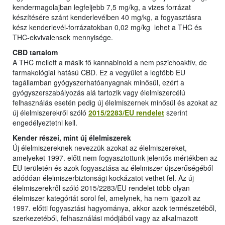
kendermagolajban legfeljebb 7,5 mg/kg, a vizes forrázat
készítésére szánt kenderlevélben 40 mg/kg, a fogyasztásra
kész kenderlevél-forrázatokban 0,02 mg/kg lehet a THC és
THC-ekvivalensek mennyisége.
CBD tartalom
A THC mellett a másik fő kannabinoid a nem pszichoaktív, de
farmakológiai hatású CBD. Ez a vegyület a legtöbb EU
tagállamban gyógyszerhatóanyagnak minősül, ezért a
gyógyszerszabályozás alá tartozik vagy élelmiszercélú
felhasználás esetén pedig új élelmiszernek minősül és azokat az
új élelmiszerekről szóló
2015/2283/EU rendelet
szerint
engedélyeztetni kell.
Kender részei, mint új élelmiszerek
Új élelmiszereknek nevezzük azokat az élelmiszereket,
amelyeket 1997. előtt nem fogyasztottunk jelentős mértékben az
EU területén és azok fogyasztása az élelmiszer újszerűségéből
adódóan élelmiszerbiztonsági kockázatot vethet fel. Az új
élelmiszerekről szóló 2015/2283/EU rendelet több olyan
élelmiszer kategóriát sorol fel, amelynek, ha nem igazolt az
1997. előtti fogyasztási hagyománya, akkor azok természetéből,
szerkezetéből, felhasználási módjából vagy az alkalmazott