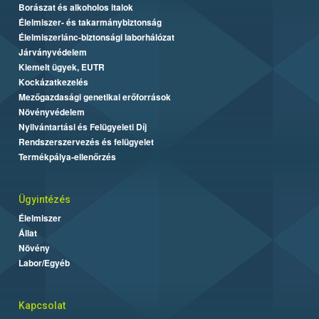
Borászat és alkoholos italok
Élelmiszer- és takarmánybiztonság
Élelmiszerlánc-biztonsági laborhálózat
Járványvédelem
Kiemelt ügyek, EUTR
Kockázatkezelés
Mezőgazdasági genetikai erőforrások
Növényvédelem
Nyilvántartási és Felügyeleti Díj
Rendszerszervezés és felügyelet
Termékpálya-ellenőrzés
Ügyintézés
Élelmiszer
Állat
Növény
Labor/Egyéb
Kapcsolat