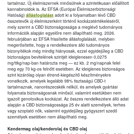
tartalmaz. Új élelmiszernek minősülnek a szintetikusan előállított
kannabinoidok is. Az EFSA (Európai Élelmiszerbiztonsági
Hatóság)
állásfoglalást
adott ki a folyamatban lévő CBD
összetevők új élelmiszerként történő kockázatértékeléséről,
mely szerint a CBD biztonságossága a meglévő tudományos
információk alapján egyelőre nem állapítható meg. 2026.
februárjában az EFSA frissítette állásfoglalását, melyben
megerősítette, hogy a rendelkezésre álló tudományos
bizonyítékok még mindig hiányosak, ezzel egyidejűleg a CBD
biztonságos bevitelének szintjét ideiglenesen 0,0275
mg/ttkg/nap-ban határozta meg — ez kb. 2 mg/napnak felel
meg egy 70 kg-os felnőtt esetében. Az ideiglenes biztonságos
szint kizárólag olyan étrend-kiegészítő készítményekre
vonatkozik, amelyek legalább 98% tisztaságú CBD-t
tartalmaznak, nanorészecskék nélkül, és amelyek gyártási
folyamata biztonságosnak minősül, valamint esetükben nem
igazolt genotoxikus kockázat. Az összes rendelkezésre álló adat
alapján a CBD biztonságossága 25 év alatti személyek, terhes
vagy szoptató nők, valamint egyidejűleg gyógyszert szedő
személyek esetében nem állapítható meg.
Kendermag olaj/kenderolaj és CBD olaj