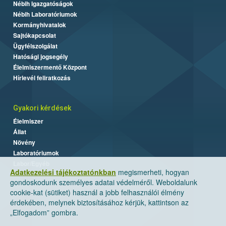
Nébih Igazgatóságok
Nébih Laboratóriumok
Kormányhivatalok
Sajtókapcsolat
Ügyfélszolgálat
Hatósági jogsegély
Élelmiszermentő Központ
Hírlevél feliratkozás
Gyakori kérdések
Élelmiszer
Állat
Növény
Laboratóriumok
Labor/Egyéb
Adatkezelési tájékoztatónkban
megismerheti, hogyan
gondoskodunk személyes adatai védelméről. Weboldalunk
cookie-kat (sütiket) használ a jobb felhasználói élmény
érdekében, melynek biztosításához kérjük, kattintson az
„Elfogadom” gombra.