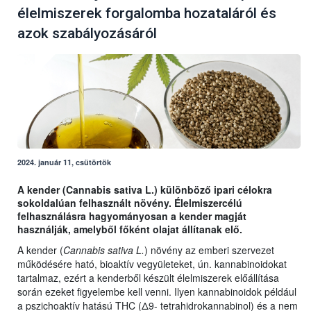
élelmiszerek forgalomba hozataláról és
azok szabályozásáról
2024. január 11, csütörtök
A kender (Cannabis sativa L.) különböző ipari célokra
sokoldalúan felhasznált növény. Élelmiszercélú
felhasználásra hagyományosan a kender magját
használják, amelyből főként olajat állítanak elő.
A kender (
Cannabis sativa L.
) növény az emberi szervezet
működésére ható, bioaktív vegyületeket, ún. kannabinoidokat
tartalmaz, ezért a kenderből készült élelmiszerek előállítása
során ezeket figyelembe kell venni. Ilyen kannabinoidok például
a pszichoaktív hatású THC (Δ9- tetrahidrokannabinol) és a nem