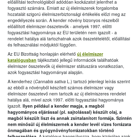
előállítási technológiából adódóan kockázatot jelenthet a
fogyasztó számára. Emiatt az új élelmiszerek forgalomba
hozatalát szigorú élelmiszerbiztonsági értékelés előzi meg az
engedélyezés során. A kender növény bizonyos részeiből
előállított élelmiszer-összetevők - amelyek 1997. előtti
fogyasztási hagyománya az EU területén nem igazolt - a
rendelet hatálya alá tartozhatnak azok összetételétől, előállítási
és felhasználási módjuktól függően.
Az EU Bizottság honlapján elérhető
új élelmiszer
katalógusban
tájékoztató jellegű információk találhatóak
élelmiszer összetevők új élelmiszer státuszára vonatkozóan,
azok fogyasztási hagyományai alapján.
A kenderhez (
Cannabis sativa
L.) tartozó jelenlegi leírás szerint
az ebből a növényből készített számos élelmiszer vagy
élelmiszer összetevő nem tartozik az új élelmiszeres rendelet
hatálya alá, mivel azok 1997. előtti fogyasztási hagyománya
igazolt.
Ilyen például a kender magja, a magból
hagyományos eljárással (pl. sajtolással) készült olaj, a
magból készült liszt és annak zsírtalanított formája. Szintén
nem minősül új élelmiszernek a kender levél vizes forrázata
önmagában és gyógynövényforrázatokban történő
felhasználása.
A katalógus hangsúlyozza, hogy kizárólag azok