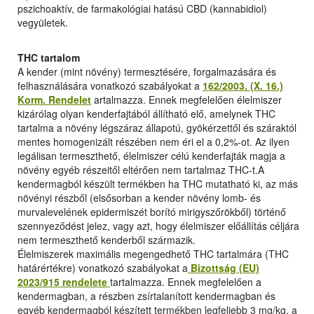
pszichoaktív, de farmakológiai hatású CBD (kannabidiol)
vegyületek.
THC tartalom
A kender (mint növény) termesztésére, forgalmazására és
felhasználására vonatkozó szabályokat a
162/2003. (X. 16.)
Korm. Rendelet
artalmazza. Ennek megfelelően élelmiszer
kizárólag olyan kenderfajtából állítható elő, amelynek THC
tartalma a növény légszáraz állapotú, gyökérzettől és száraktól
mentes homogenizált részében nem éri el a 0,2%-ot. Az ilyen
legálisan termeszthető, élelmiszer célú kenderfajták magja a
növény egyéb részeitől eltérően nem tartalmaz THC-t.A
kendermagból készült termékben ha THC mutatható ki, az más
növényi részből (elsősorban a kender növény lomb- és
murvalevelének epidermiszét borító mirigyszőrökből) történő
szennyeződést jelez, vagy azt, hogy élelmiszer előállítás céljára
nem termeszthető kenderből származik.
Élelmiszerek maximális megengedhető THC tartalmára (THC
határértékre) vonatkozó szabályokat a
Bizottság (EU)
2023/915 rendelete
tartalmazza. Ennek megfelelően a
kendermagban, a részben zsírtalanított kendermagban és
egyéb kendermagból készített termékben legfeljebb 3 mg/kg, a