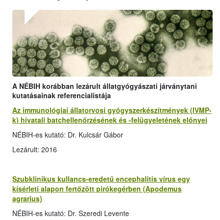
A NÉBIH korábban lezárult állatgyógyászati járványtani
kutatásainak referencialistája
Az immunológiai állatorvosi gyógyszerkészítmények (IVMP-
k) hivatali batchellenőrzésének és -felügyeletének előnyei
NÉBIH-es kutató: Dr. Kulcsár Gábor
Lezárult: 2016
Szubklinikus kullancs-eredetű encephalitis vírus egy
kísérleti alapon fertőzött pirókegérben (Apodemus
agrarius)
NÉBIH-es kutató: Dr. Szeredi Levente