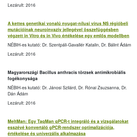
Lezárult: 2016
A kettes genetikai vonalú nyugat-nílusi vírus NS régióbeli
mutációinak neuroinvazív jellegével összefüggésben
végzett in Vitro és in Vivo értékelése egy emlős modellben
NÉBIH-es kutató: Dr. Szentpáli-Gavallér Katalin, Dr. Bálint Ádám
Lezárult: 2016
M
agyarországi Bacillus anthracis törzsek antimikrobiális
fogékonysága
NÉBIH-es kutató: Dr. Jánosi Szilárd, Dr. Rónai Zsuzsanna, Dr.
Dán Ádám
Lezárult: 2016
MeltMan: Egy TaqMan qPCR-t integráló és a vizsgálatokat
esszévé konvertáló gPCR-rendszer optimalizációja,
értékelése és univerzális alkalmazása