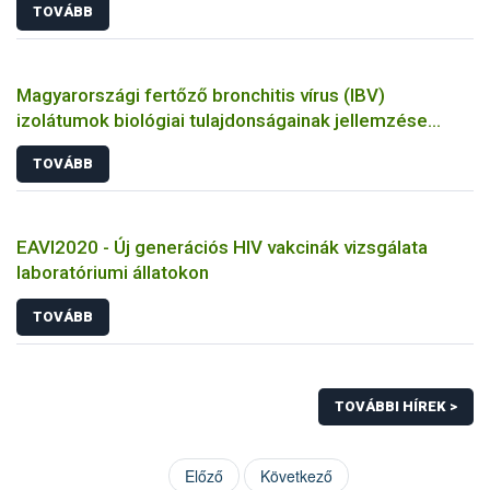
TOVÁBB
Magyarországi fertőző bronchitis vírus (IBV)
izolátumok biológiai tulajdonságainak jellemzése
állatkísérletes és molekuláris biológiai eszközökkel
TOVÁBB
EAVI2020 - Új generációs HIV vakcinák vizsgálata
laboratóriumi állatokon
TOVÁBB
TOVÁBBI HÍREK >
Előző
Következő