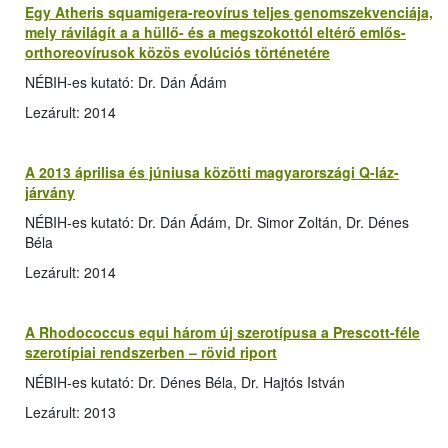
Egy Atheris squamigera-reovírus teljes genomszekvenciája,
mely rávilágít a a hüllő- és a megszokottól eltérő emlős-
orthoreovírusok közös evolúciós történetére
NÉBIH-es kutató: Dr. Dán Ádám
Lezárult: 2014
A 2013 áprilisa és júniusa közötti magyarországi Q-láz-
járvány
NÉBIH-es kutató: Dr. Dán Ádám, Dr. Simor Zoltán, Dr. Dénes
Béla
Lezárult: 2014
A Rhodococcus equi három új szerotípusa a Prescott-féle
szerotípiai rendszerben – rövid riport
NÉBIH-es kutató: Dr. Dénes Béla, Dr. Hajtós István
Lezárult: 2013