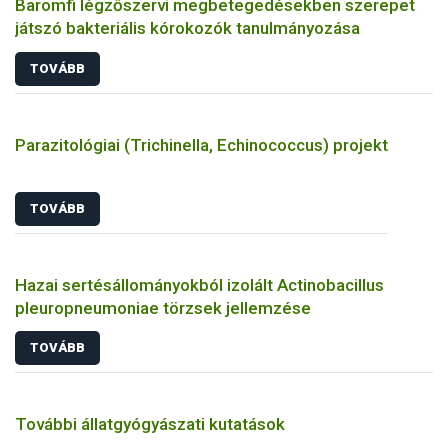
Baromfi légzőszervi megbetegedésekben szerepet
játszó bakteriális kórokozók tanulmányozása
TOVÁBB
Parazitológiai (Trichinella, Echinococcus) projekt
TOVÁBB
Hazai sertésállományokból izolált Actinobacillus
pleuropneumoniae törzsek jellemzése
TOVÁBB
További állatgyógyászati kutatások