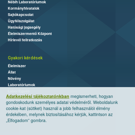
Nébih Laboratóriumok
Kormányhivatalok
Sajtókapcsolat
Ügyfélszolgálat
Hatósági jogsegély
Élelmiszermentő Központ
Hírlevél feliratkozás
Gyakori kérdések
Élelmiszer
Állat
Növény
Laboratóriumok
Labor/Egyéb
Adatkezelési tájékoztatónkban
megismerheti, hogyan
gondoskodunk személyes adatai védelméről. Weboldalunk
cookie-kat (sütiket) használ a jobb felhasználói élmény
érdekében, melynek biztosításához kérjük, kattintson az
„Elfogadom” gombra.