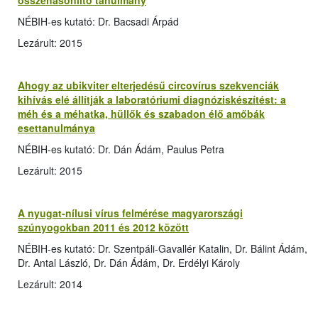
összehasonlító tanulmány
NÉBIH-es kutató: Dr. Bacsadi Árpád
Lezárult: 2015
Ahogy az ubikviter elterjedésű circovírus szekvenciák
kihívás elé állítják a laboratóriumi diagnóziskészítést: a
méh és a méhatka, hüllők és szabadon élő amőbák
esettanulmánya
NÉBIH-es kutató: Dr. Dán Ádám, Paulus Petra
Lezárult: 2015
A nyugat-nílusi vírus felmérése magyarországi
szúnyogokban 2011 és 2012 között
NÉBIH-es kutató: Dr. Szentpáli-Gavallér Katalin, Dr. Bálint Ádám,
Dr. Antal László, Dr. Dán Ádám, Dr. Erdélyi Károly
Lezárult: 2014