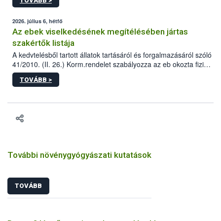
TOVÁBB >
tervezett új épületébe.
2026. július 6, hétfő
Az ebek viselkedésének megítélésében jártas
szakértők listája
A kedvtelésből tartott állatok tartásáról és forgalmazásáról szóló
41/2010. (II. 26.) Korm.rendelet szabályozza az eb okozta fizikai
sérülés, illetve ennek veszélye keletkezésekor felmerülő
TOVÁBB >
hatósági feladatokat, valamint a veszélyes eb tartását és annak
engedélyezését. Ezen eljárások során szükség esetén be kell
vonni az ebek viselkedésének megítélésében jártas szakértőt.
További növénygyógyászati kutatások
TOVÁBB