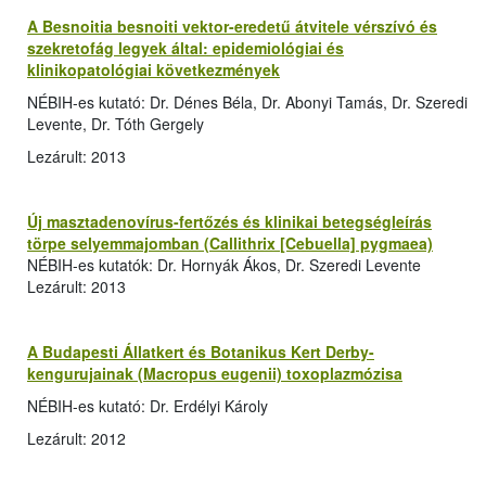
A Besnoitia besnoiti vektor-eredetű átvitele vérszívó és
szekretofág legyek által: epidemiológiai és
klinikopatológiai következmények
NÉBIH-es kutató: Dr. Dénes Béla, Dr. Abonyi Tamás, Dr. Szeredi
Levente, Dr. Tóth Gergely
Lezárult: 2013
Új masztadenovírus-fertőzés és klinikai betegségleírás
törpe selyemmajomban (Callithrix [Cebuella] pygmaea)
NÉBIH-es kutatók: Dr. Hornyák Ákos, Dr. Szeredi Levente
Lezárult: 2013
A Budapesti Állatkert és Botanikus Kert Derby-
kengurujainak (Macropus eugenii) toxoplazmózisa
NÉBIH-es kutató: Dr. Erdélyi Károly
Lezárult: 2012