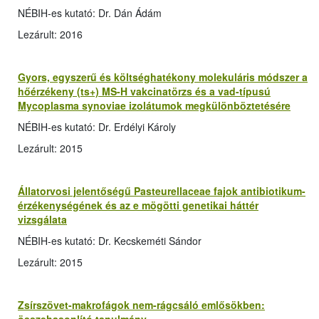
NÉBIH-es kutató: Dr. Dán Ádám
Lezárult: 2016
Gyors, egyszerű és költséghatékony molekuláris módszer a
hőérzékeny (ts+) MS-H vakcinatörzs és a vad-típusú
Mycoplasma synoviae izolátumok megkülönböztetésére
NÉBIH-es kutató: Dr. Erdélyi Károly
Lezárult: 2015
Állatorvosi jelentőségű Pasteurellaceae fajok antibiotikum-
érzékenységének és az e mögötti genetikai háttér
vizsgálata
NÉBIH-es kutató: Dr. Kecskeméti Sándor
Lezárult: 2015
Zsírszövet-makrofágok nem-rágcsáló emlősökben: