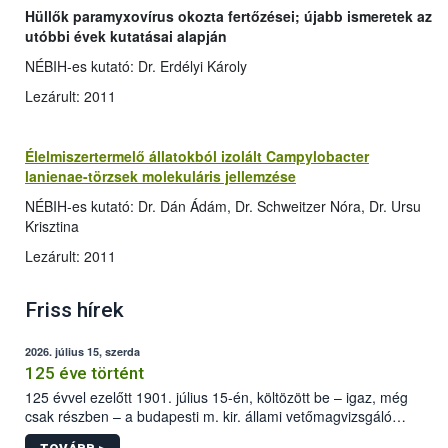
Hüllők paramyxovírus okozta fertőzései; újabb ismeretek az
utóbbi évek kutatásai alapján
NÉBIH-es kutató: Dr. Erdélyi Károly
Lezárult: 2011
Élelmiszertermelő állatokból izolált Campylobacter
lanienae-törzsek molekuláris jellemzése
NÉBIH-es kutató: Dr. Dán Ádám, Dr. Schweitzer Nóra, Dr. Ursu
Krisztina
Lezárult: 2011
Friss hírek
2026. július 15, szerda
125 éve történt
125 évvel ezelőtt 1901. július 15-én, költözött be – igaz, még
csak részben – a budapesti m. kir. állami vetőmagvizsgáló
állomás a Kis Rókus utca 15. szám alatti, Czigler Győző által