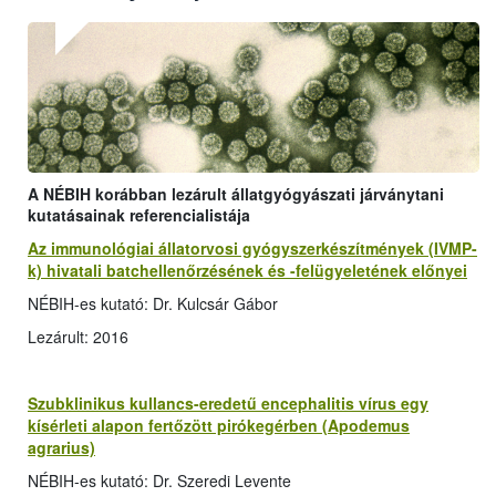
A NÉBIH korábban lezárult állatgyógyászati járványtani
kutatásainak referencialistája
Az immunológiai állatorvosi gyógyszerkészítmények (IVMP-
k) hivatali batchellenőrzésének és -felügyeletének előnyei
NÉBIH-es kutató: Dr. Kulcsár Gábor
Lezárult: 2016
Szubklinikus kullancs-eredetű encephalitis vírus egy
kísérleti alapon fertőzött pirókegérben (Apodemus
agrarius)
NÉBIH-es kutató: Dr. Szeredi Levente