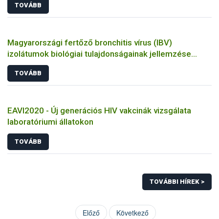
TOVÁBB
Magyarországi fertőző bronchitis vírus (IBV)
izolátumok biológiai tulajdonságainak jellemzése
állatkísérletes és molekuláris biológiai eszközökkel
TOVÁBB
EAVI2020 - Új generációs HIV vakcinák vizsgálata
laboratóriumi állatokon
TOVÁBB
TOVÁBBI HÍREK >
Előző
Következő