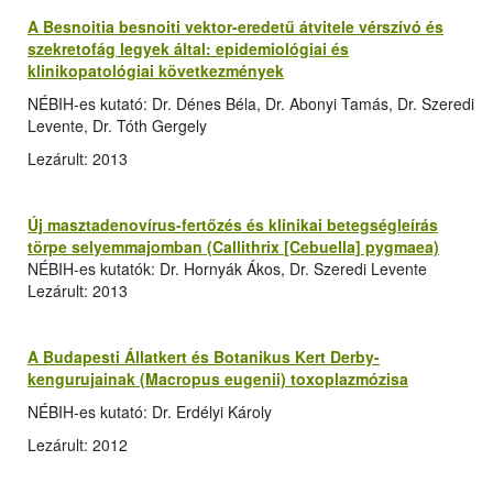
A Besnoitia besnoiti vektor-eredetű átvitele vérszívó és
szekretofág legyek által: epidemiológiai és
klinikopatológiai következmények
NÉBIH-es kutató: Dr. Dénes Béla, Dr. Abonyi Tamás, Dr. Szeredi
Levente, Dr. Tóth Gergely
Lezárult: 2013
Új masztadenovírus-fertőzés és klinikai betegségleírás
törpe selyemmajomban (Callithrix [Cebuella] pygmaea)
NÉBIH-es kutatók: Dr. Hornyák Ákos, Dr. Szeredi Levente
Lezárult: 2013
A Budapesti Állatkert és Botanikus Kert Derby-
kengurujainak (Macropus eugenii) toxoplazmózisa
NÉBIH-es kutató: Dr. Erdélyi Károly
Lezárult: 2012