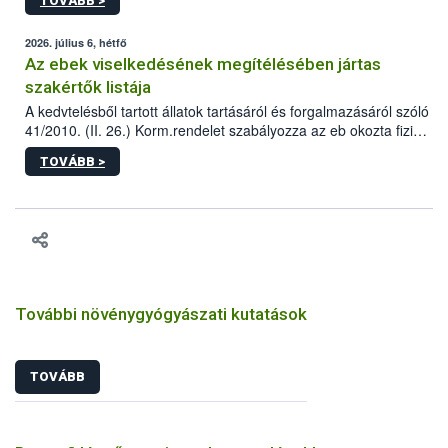
TOVÁBB >
tervezett új épületébe.
2026. július 6, hétfő
Az ebek viselkedésének megítélésében jártas
szakértők listája
A kedvtelésből tartott állatok tartásáról és forgalmazásáról szóló
41/2010. (II. 26.) Korm.rendelet szabályozza az eb okozta fizikai
sérülés, illetve ennek veszélye keletkezésekor felmerülő
TOVÁBB >
hatósági feladatokat, valamint a veszélyes eb tartását és annak
engedélyezését. Ezen eljárások során szükség esetén be kell
vonni az ebek viselkedésének megítélésében jártas szakértőt.
További növénygyógyászati kutatások
TOVÁBB