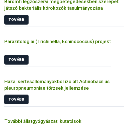
Baromfi légzőszervi megbetegedésekben szerepet
játszó bakteriális kórokozók tanulmányozása
TOVÁBB
Parazitológiai (Trichinella, Echinococcus) projekt
TOVÁBB
Hazai sertésállományokból izolált Actinobacillus
pleuropneumoniae törzsek jellemzése
TOVÁBB
További állatgyógyászati kutatások