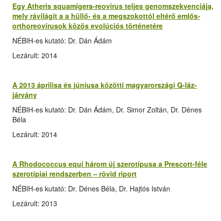
Egy Atheris squamigera-reovírus teljes genomszekvenciája,
mely rávilágít a a hüllő- és a megszokottól eltérő emlős-
orthoreovírusok közös evolúciós történetére
NÉBIH-es kutató: Dr. Dán Ádám
Lezárult: 2014
A 2013 áprilisa és júniusa közötti magyarországi Q-láz-
járvány
NÉBIH-es kutató: Dr. Dán Ádám, Dr. Simor Zoltán, Dr. Dénes
Béla
Lezárult: 2014
A Rhodococcus equi három új szerotípusa a Prescott-féle
szerotípiai rendszerben – rövid riport
NÉBIH-es kutató: Dr. Dénes Béla, Dr. Hajtós István
Lezárult: 2013