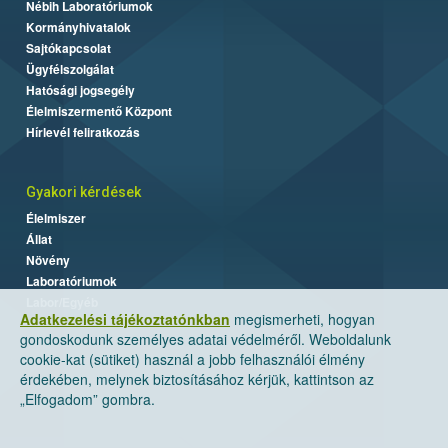
Nébih Laboratóriumok
Kormányhivatalok
Sajtókapcsolat
Ügyfélszolgálat
Hatósági jogsegély
Élelmiszermentő Központ
Hírlevél feliratkozás
Gyakori kérdések
Élelmiszer
Állat
Növény
Laboratóriumok
Labor/Egyéb
Adatkezelési tájékoztatónkban
megismerheti, hogyan
gondoskodunk személyes adatai védelméről. Weboldalunk
cookie-kat (sütiket) használ a jobb felhasználói élmény
érdekében, melynek biztosításához kérjük, kattintson az
„Elfogadom” gombra.