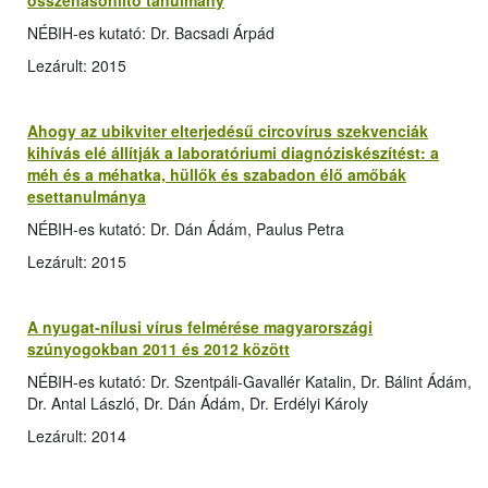
összehasonlító tanulmány
NÉBIH-es kutató: Dr. Bacsadi Árpád
Lezárult: 2015
Ahogy az ubikviter elterjedésű circovírus szekvenciák
kihívás elé állítják a laboratóriumi diagnóziskészítést: a
méh és a méhatka, hüllők és szabadon élő amőbák
esettanulmánya
NÉBIH-es kutató: Dr. Dán Ádám, Paulus Petra
Lezárult: 2015
A nyugat-nílusi vírus felmérése magyarországi
szúnyogokban 2011 és 2012 között
NÉBIH-es kutató: Dr. Szentpáli-Gavallér Katalin, Dr. Bálint Ádám,
Dr. Antal László, Dr. Dán Ádám, Dr. Erdélyi Károly
Lezárult: 2014