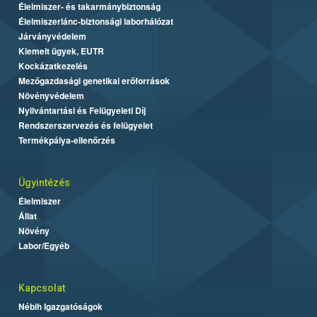
Élelmiszer- és takarmánybiztonság
Élelmiszerlánc-biztonsági laborhálózat
Járványvédelem
Kiemelt ügyek, EUTR
Kockázatkezelés
Mezőgazdasági genetikai erőforrások
Növényvédelem
Nyilvántartási és Felügyeleti Díj
Rendszerszervezés és felügyelet
Termékpálya-ellenőrzés
Ügyintézés
Élelmiszer
Állat
Növény
Labor/Egyéb
Kapcsolat
Nébih Igazgatóságok