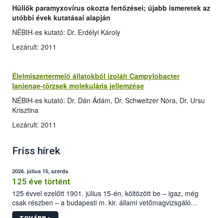
Hüllők paramyxovírus okozta fertőzései; újabb ismeretek az
utóbbi évek kutatásai alapján
NÉBIH-es kutató: Dr. Erdélyi Károly
Lezárult: 2011
Élelmiszertermelő állatokból izolált Campylobacter
lanienae-törzsek molekuláris jellemzése
NÉBIH-es kutató: Dr. Dán Ádám, Dr. Schweitzer Nóra, Dr. Ursu
Krisztina
Lezárult: 2011
Friss hírek
2026. július 15, szerda
125 éve történt
125 évvel ezelőtt 1901. július 15-én, költözött be – igaz, még
csak részben – a budapesti m. kir. állami vetőmagvizsgáló
állomás a Kis Rókus utca 15. szám alatti, Czigler Győző által