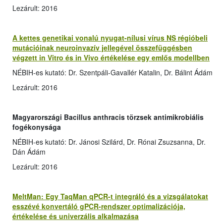
Lezárult: 2016
A kettes genetikai vonalú nyugat-nílusi vírus NS régióbeli
mutációinak neuroinvazív jellegével összefüggésben
végzett in Vitro és in Vivo értékelése egy emlős modellben
NÉBIH-es kutató: Dr. Szentpáli-Gavallér Katalin, Dr. Bálint Ádám
Lezárult: 2016
M
agyarországi Bacillus anthracis törzsek antimikrobiális
fogékonysága
NÉBIH-es kutató: Dr. Jánosi Szilárd, Dr. Rónai Zsuzsanna, Dr.
Dán Ádám
Lezárult: 2016
MeltMan: Egy TaqMan qPCR-t integráló és a vizsgálatokat
esszévé konvertáló gPCR-rendszer optimalizációja,
értékelése és univerzális alkalmazása