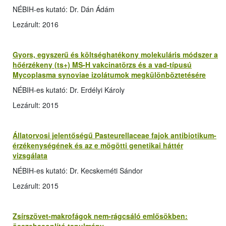
NÉBIH-es kutató: Dr. Dán Ádám
Lezárult: 2016
Gyors, egyszerű és költséghatékony molekuláris módszer a
hőérzékeny (ts+) MS-H vakcinatörzs és a vad-típusú
Mycoplasma synoviae izolátumok megkülönböztetésére
NÉBIH-es kutató: Dr. Erdélyi Károly
Lezárult: 2015
Állatorvosi jelentőségű Pasteurellaceae fajok antibiotikum-
érzékenységének és az e mögötti genetikai háttér
vizsgálata
NÉBIH-es kutató: Dr. Kecskeméti Sándor
Lezárult: 2015
Zsírszövet-makrofágok nem-rágcsáló emlősökben: