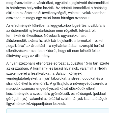
megtévesztették a vásárlókat, egyúttal a jogkövető őstermelőket
is hátrányos helyzetbe hozták. Az érintett termelőket a hatóság
eltiltotta az őstermelői tevékenységtől, valamint velük szemben
összesen mintegy egy millió forint bírságot szabott ki.
Az eredmények tükrében a leggyakoribb jogsértés továbbra is
az őstermelői nyilvántartásban nem rögzített, felvásárolt
termékek értékesítése. Növekszik ugyanakkor azon
álőstermelők száma is, akik bár bejelentik a terméket – ezzel
„legalizálva” az árusítást – a nyilvántartásban szereplő terület
ellenőrzésekor azonban kiderül, hogy ott nem lelhető fel az
ültetvény vagy az állomány.
A nyári szezonális ellenőrzés-sorozat augusztus 15-ig tart szerte
az országban. A kormány- és járási hivatalok, valamint a Nébih
szakemberei a fesztiválokat, a Balaton-környéki
vendéglátóhelyeket, a nyári táborokat, a street foodokat és a
strandbüféket is ellenőrzik. A grillsajtok, a növényvédőszerek, a
macskák számára engedélyezett külső élősködők elleni
készítmények, a szezonális gyümölcsök és zöldségek (például
görögdinnye), valamint az élőállat-szállítmányok is a hatóságok
figyelmének középpontjában lesznek.