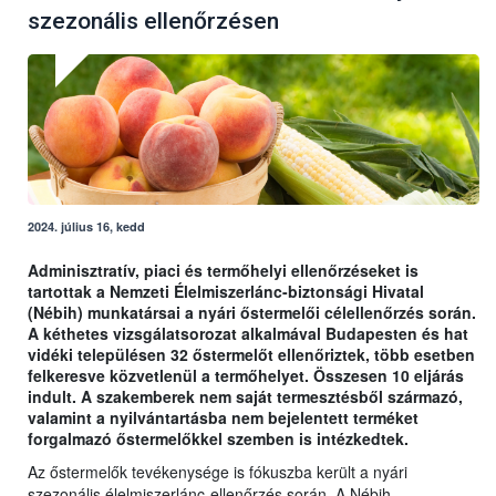
szezonális ellenőrzésen
2024. július 16, kedd
Adminisztratív, piaci és termőhelyi ellenőrzéseket is
tartottak a Nemzeti Élelmiszerlánc-biztonsági Hivatal
(Nébih) munkatársai a nyári őstermelői célellenőrzés során.
A kéthetes vizsgálatsorozat alkalmával Budapesten és hat
vidéki településen 32 őstermelőt ellenőriztek, több esetben
felkeresve közvetlenül a termőhelyet. Összesen 10 eljárás
indult. A szakemberek nem saját termesztésből származó,
valamint a nyilvántartásba nem bejelentett terméket
forgalmazó őstermelőkkel szemben is intézkedtek.
Az őstermelők tevékenysége is fókuszba került a nyári
szezonális élelmiszerlánc-ellenőrzés során. A Nébih