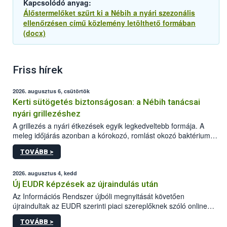
Kapcsolódó anyag:
Álőstermelőket szűrt ki a Nébih a nyári szezonális
ellenőrzésen című közlemény letölthető formában
(docx)
Friss hírek
2026. augusztus 6, csütörtök
Kerti sütögetés biztonságosan: a Nébih tanácsai
nyári grillezéshez
A grillezés a nyári étkezések egyik legkedveltebb formája. A
meleg időjárás azonban a kórokozó, romlást okozó baktériumok
gyorsabb szaporodásának is kedvez. A szabadtéri sütögetés
TOVÁBB >
ezért nem csupán a megfelelő sütési technikáról szól: legalább
ilyen fontos az alapanyagok biztonságos kezelése, az alapvető
higiéniai szabályok betartása, a megfelelő hőkezelés, valamint a
2026. augusztus 4, kedd
maradékok szakszerű tárolása. A Nemzeti Élelmiszerlánc-
Új EUDR képzések az újraindulás után
biztonsági Hivatal (Nébih) Oktatási Programja összegyűjtötte a
Az Információs Rendszer újbóli megnyitását követően
biztonságos grillezés legfontosabb tudnivalóit.
újraindultak az EUDR szerinti piaci szereplőknek szóló online
képzések.
TOVÁBB >