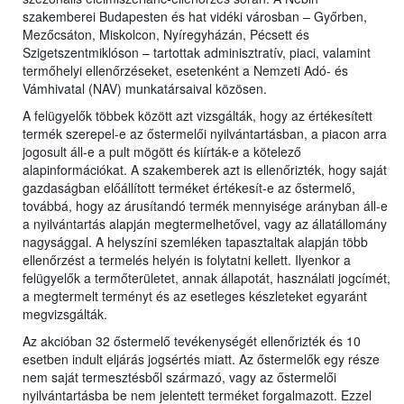
szakemberei Budapesten és hat vidéki városban – Győrben,
Mezőcsáton, Miskolcon, Nyíregyházán, Pécsett és
Szigetszentmiklóson – tartottak adminisztratív, piaci, valamint
termőhelyi ellenőrzéseket, esetenként a Nemzeti Adó- és
Vámhivatal (NAV) munkatársaival közösen.
A felügyelők többek között azt vizsgálták, hogy az értékesített
termék szerepel-e az őstermelői nyilvántartásban, a piacon arra
jogosult áll-e a pult mögött és kiírták-e a kötelező
alapinformációkat. A szakemberek azt is ellenőrizték, hogy saját
gazdaságban előállított terméket értékesít-e az őstermelő,
továbbá, hogy az árusítandó termék mennyisége arányban áll-e
a nyilvántartás alapján megtermelhetővel, vagy az állatállomány
nagysággal. A helyszíni szemléken tapasztaltak alapján több
ellenőrzést a termelés helyén is folytatni kellett. Ilyenkor a
felügyelők a termőterületet, annak állapotát, használati jogcímét,
a megtermelt terményt és az esetleges készleteket egyaránt
megvizsgálták.
Az akcióban 32 őstermelő tevékenységét ellenőrizték és 10
esetben indult eljárás jogsértés miatt. Az őstermelők egy része
nem saját termesztésből származó, vagy az őstermelői
nyilvántartásba be nem jelentett terméket forgalmazott. Ezzel