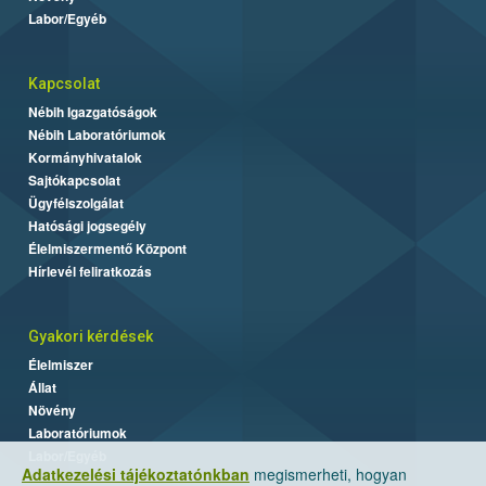
Labor/Egyéb
Kapcsolat
Nébih Igazgatóságok
Nébih Laboratóriumok
Kormányhivatalok
Sajtókapcsolat
Ügyfélszolgálat
Hatósági jogsegély
Élelmiszermentő Központ
Hírlevél feliratkozás
Gyakori kérdések
Élelmiszer
Állat
Növény
Laboratóriumok
Labor/Egyéb
Adatkezelési tájékoztatónkban
megismerheti, hogyan