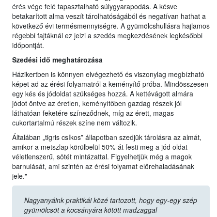
érés vége felé tapasztalható súlygyarapodás. A késve
betakarított alma veszít tárolhatóságából és negatívan hathat a
következő évi termésmennyiségre. A gyümölcshullásra hajlamos
régebbi fajtáknál ez jelzi a szedés megkezdésének legkésőbbi
időpontját.
Szedési idő meghatározása
Házikertben is könnyen elvégezhető és viszonylag megbízható
képet ad az érési folyamatról a keményítő próba. Mindösszesen
egy kés és jódoldat szükséges hozzá. A kettévágott almára
jódot öntve az éretlen, keményítőben gazdag részek jól
láthatóan feketére színeződnek, míg az érett, magas
cukortartalmú részek színe nem változik.
Általában „tigris csíkos” állapotban szedjük tárolásra az almát,
amikor a metszlap körülbelül 50%-át festi meg a jód oldat
véletlenszerű, sötét mintázattal. Figyelhetjük még a magok
barnulását, ami szintén az érési folyamat előrehaladásának
jele."
Nagyanyáink praktikái közé tartozott, hogy egy-egy szép
gyümölcsöt a kocsányára kötött madzaggal