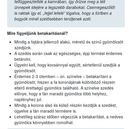
felfüggesztették a kamrában, így őrizve meg a téli
ünnepek idejére a legszebb darabokat. Csemegeszőlőt
is raktak így el, „fejjel lefelé” lógatva, hogy a fürtben a
bogyók minél szelősebben terüljenek szét.
Mire figyeljünk betakarításnál?
Mindig a fajtára jellemző alakú, méretű és színű gyümölcsöt
szedjünk.
A szedés során csak az egészséges, épp termést érdemes
betárolni.
Ügyelni kell, hogy kocsánnyal együtt, sértetlenül szedjük a
gyümölcsöt.
Érdemes 2-3 ütemben – ún. színelve – betakarítani a
gyümölcsöt, hiszen a fa koronájának különböző részein
eltérő érettségű gyümölcs található. A színelve szedés
előnye, hogy a fán maradó gyümölcs több helyhez,
napfényhez jut.
Mindig a korona alsó és külső részén kezdjük a szedést,
ügyelve a fán maradó termésre is.
Lehetőleg száraz időben végezzük a betakarítást, a nedves
gyümölcs könnyebben romolhat.