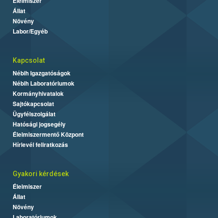
Élelmiszer
Állat
Növény
Labor/Egyéb
Kapcsolat
Nébih Igazgatóságok
Nébih Laboratóriumok
Kormányhivatalok
Sajtókapcsolat
Ügyfélszolgálat
Hatósági jogsegély
Élelmiszermentő Központ
Hírlevél feliratkozás
Gyakori kérdések
Élelmiszer
Állat
Növény
Laboratóriumok