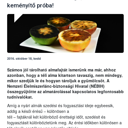
keményítő próba!
2016. október 18, kedd
Számos jól tárolható almafajtát ismerünk ma már, ahhoz
azonban, hogy a téli alma kitartson tavaszig, nem mindegy,
mikor szedjük le és hogyan tároljuk a gyümölcsöt. A
Nemzeti Élelmiszerlánc-biztonsági Hivatal (NÉBIH)
összegyűjtötte az almatárolással kapcsolatos legfontosabb
tudnivalókat.
Amíg a nyári almák szedési és fogyasztási ideje egybeesik,
addig a késői érésű – különösen a
téli – fajtáknál két különböző érettségi időt, szedésit és
fogyasztásit különböztetünk meg. Az érési időkben különösen a