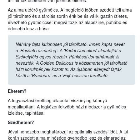
téli almák esetében van jelentős eltérés.
Az alma utóérő gyümölcs. A megfelelő időben szedett téli alma
jól tárolható és a tárolás során érik be és válik igazán ízletes,
élvezhető gyümölccsé: megváltozik az alapszíne, puhább és
édesebb lesz a húsa.
Néhány fajta különösen jól tárolható. Innen kapta nevét
a 'Húsvéti rozmaring'. A 'Budai Domokos' almafajtát a
Székelyföld egyes részein 'Pünkösdi Jonathánnak' is
nevezték. A Golden Delicious is közismerten jól tárolható
házi körülmények között is. Az újabban elterjedt fajták
közül a 'Braeburn' és a 'Fuji' hosszan tárolható.
Ehetem?
A fogyasztási érettség állapotát viszonylag könnyű
megállapítani. A legkézenfekvőbb házi módszer a gyümölcs
ízlelése, tapintása.
Szedhetem?
Jóval nehezebb meghatározni az optimális szedési időt. A túl
korán szedett alma minősége gyengébb lesz és elmarad az