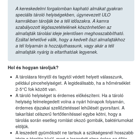
A kereskedelmi forgalomban kapható almákat gyakran
speciális tároló helyiségekben, úgynevezett ULO
kamrákban tárolják be a téli időszakra. A kamra
szabályozott légösszetételének köszönhetően az
almafajták tárolási ideje jelentősen meghosszabbítható.
Ezáltal lehetővé válik, hogy a kedvelt őszi almafajtákhoz
a tél folyamán is hozzájuthassunk, vagy akár a téli
almafajták nyárig is eltarthatóak legyenek.
Hol és hogyan tároljuk?
A tárolásra fénytől és fagytól védett helyett válasszunk,
például pincehelyiséget. A legideálisabb, ha a hőmérséklet
2-5°C fok között van.
A tároló helyiséget is érdemes előkészíteni. Ha a tároló
helyiség felmelegedett volna a nyári hónapok folyamán,
érdemes éjszakai szellőztetéssel lehűlését gyorsítani. A
takarítást célszerű fertőtlenítéssel egybe kötni, hogy a
tárolás során esetleg romlást okozó gombák, baktériumokat
elöljük.
A leszedett gyümölcsöt ne tartsuk a szükségesnél hosszabb
ideig a tárolón kívül, mert a leszedett alma érése az állás