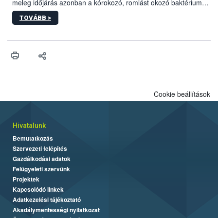
meleg időjárás azonban a kórokozó, romlást okozó baktériumok
gyorsabb szaporodásának is kedvez. A szabadtéri sütögetés
TOVÁBB >
ezért nem csupán a megfelelő sütési technikáról szól: legalább
ilyen fontos az alapanyagok biztonságos kezelése, az alapvető
higiéniai szabályok betartása, a megfelelő hőkezelés, valamint a
maradékok szakszerű tárolása. A Nemzeti Élelmiszerlánc-
biztonsági Hivatal (Nébih) Oktatási Programja összegyűjtötte a
biztonságos grillezés legfontosabb tudnivalóit.
Cookie beállítások
Hivatalunk
Bemutatkozás
Szervezeti felépítés
Gazdálkodási adatok
Felügyeleti szervünk
Projektek
Kapcsolódó linkek
Adatkezelési tájékoztató
Akadálymentességi nyilatkozat