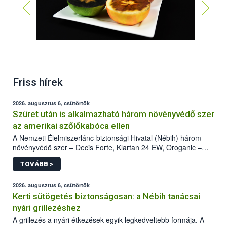
bal első: éretlen; bal hátsó: szedési idő eleje; jobb
Friss hírek
hátsó: szedési érett vége; jobb első: érett
2026. augusztus 6, csütörtök
Szüret után is alkalmazható három növényvédő szer
az amerikai szőlőkabóca ellen
A Nemzeti Élelmiszerlánc-biztonsági Hivatal (Nébih) három
növényvédő szer – Decis Forte, Klartan 24 EW, Oroganic –
engedélyokiratát módosította, így azok a szüretet követően,
TOVÁBB >
egészen a vesszőérettség (BBCH 91) stádiumáig
felhasználhatóak a szőlőben. A kiterjesztések célja, hogy a korai
érésű szőlőkben is legyen lehetőség a károsító elleni további
2026. augusztus 6, csütörtök
védekezésre. Az Oroganic készítmény kis kiszerelésben kiskerti
Kerti sütögetés biztonságosan: a Nébih tanácsai
felhasználók számára is elérhető és ökológiai termesztésben is
nyári grillezéshez
engedélyezett.
A grillezés a nyári étkezések egyik legkedveltebb formája. A