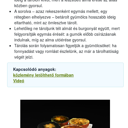
közben gyorsul.
A sorolva – azaz rekeszenként egymás mellett, egy
rétegben elhelyezve – betárolt gyümölcs hosszabb ideig
eltartható, mint az ömlesztve tárolt.
Lehetőleg ne tároljunk téli almát és burgonyát együtt, mert
felgyorsítják egymás érését: a gumók előbb csírázásnak
indulnak, míg az alma utóérése gyorsul.
Tárolás során folyamatosan figyeljük a gyümölcsöket: ha
fonnyadást vagy romlást észlelünk, az már a tárolhatóság
végét jelzi.
Kapcsolódó anyagok:
közlemény letölthető formában
Videó