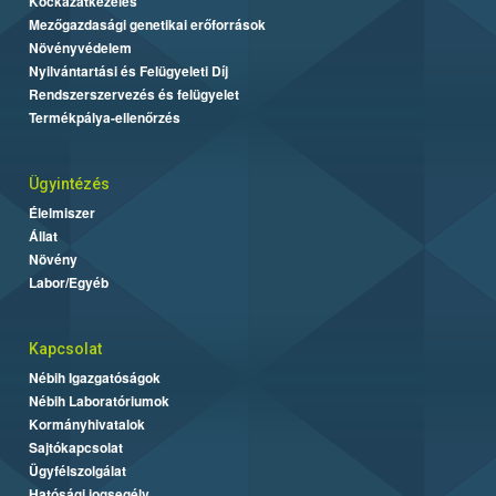
Kockázatkezelés
Mezőgazdasági genetikai erőforrások
Növényvédelem
Nyilvántartási és Felügyeleti Díj
Rendszerszervezés és felügyelet
Termékpálya-ellenőrzés
Ügyintézés
Élelmiszer
Állat
Növény
Labor/Egyéb
Kapcsolat
Nébih Igazgatóságok
Nébih Laboratóriumok
Kormányhivatalok
Sajtókapcsolat
Ügyfélszolgálat
Hatósági jogsegély