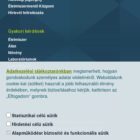
Élelmiszermentő Központ
Hírlevél feliratkozás
Gyakori kérdések
Élelmiszer
Állat
Növény
Laboratóriumok
Labor/Egyéb
Adatkezelési tájékoztatónkban
megismerheti, hogyan
gondoskodunk személyes adatai védelméről. Weboldalunk
cookie-kat (sütiket) használ a jobb felhasználói élmény
érdekében, melynek biztosításához kérjük, kattintson az
„Elfogadom” gombra.
Statisztikai célú sütik
Nemzeti Élelmiszerlánc-biztonsági Hivatal
Hirdetési célú sütik
Cím: 1024 Budapest, Keleti Károly utca. 24.
Alapműködést biztosító és funkcionális sütik
Levelezési cím: 1525 Budapest. Pf. 30.