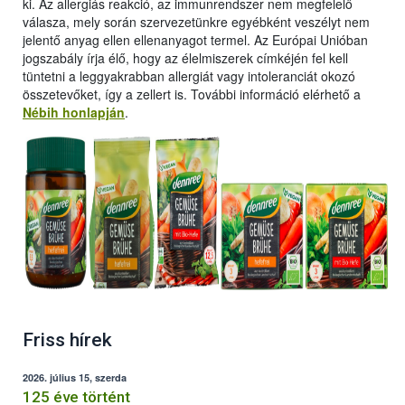
ki. Az allergiás reakció, az immunrendszer nem megfelelő
válasza, mely során szervezetünkre egyébként veszélyt nem
jelentő anyag ellen ellenanyagot termel. Az Európai Unióban
jogszabály írja élő, hogy az élelmiszerek címkéjén fel kell
tüntetni a leggyakrabban allergiát vagy intoleranciát okozó
összetevőket, így a zellert is. További információ elérhető a
Nébih honlapján
.
Friss hírek
2026. július 15, szerda
125 éve történt