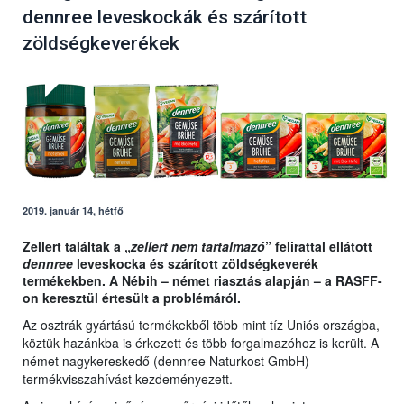
dennree leveskockák és szárított
zöldségkeverékek
2019. január 14, hétfő
Zellert találtak a „
zellert nem tartalmazó
” felirattal ellátott
dennree
leveskocka és szárított zöldségkeverék
termékekben. A Nébih – német riasztás alapján – a RASFF-
on keresztül értesült a problémáról.
Az osztrák gyártású termékekből több mint tíz Uniós országba,
köztük hazánkba is érkezett és több forgalmazóhoz is került. A
német nagykereskedő (dennree Naturkost GmbH)
termékvisszahívást kezdeményezett.