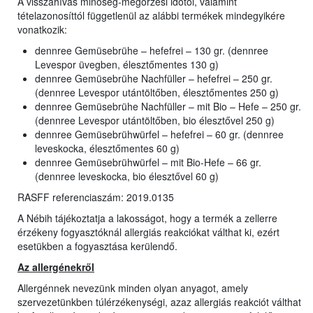
A visszahívás minőség-megőrzési időtől, valamint
tételazonosíttól függetlenül az alábbi termékek mindegyikére
vonatkozik:
dennree Gemüsebrühe – hefefrei – 130 gr. (dennree
Levespor üvegben, élesztőmentes 130 g)
dennree Gemüsebrühe Nachfüller – hefefrei – 250 gr.
(dennree Levespor utántöltőben, élesztőmentes 250 g)
dennree Gemüsebrühe Nachfüller – mit Bio – Hefe – 250 gr.
(dennree Levespor utántöltőben, bio élesztővel 250 g)
dennree Gemüsebrühwürfel – hefefrei – 60 gr. (dennree
leveskocka, élesztőmentes 60 g)
dennree Gemüsebrühwürfel – mit Bio-Hefe – 66 gr.
(dennree leveskocka, bio élesztővel 60 g)
RASFF referenciaszám: 2019.0135
A Nébih tájékoztatja a lakosságot, hogy a termék a zellerre
érzékeny fogyasztóknál allergiás reakciókat válthat ki, ezért
esetükben a fogyasztása kerülendő.
Az allergénekről
Allergénnek nevezünk minden olyan anyagot, amely
szervezetünkben túlérzékenységi, azaz allergiás reakciót válthat