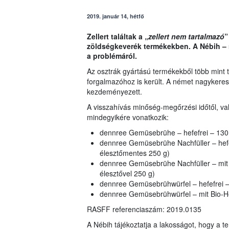
2019. január 14, hétfő
Zellert találtak a „
zellert nem tartalmazó
”
zöldségkeverék termékekben. A Nébih – n
a problémáról.
Az osztrák gyártású termékekből több mint t
forgalmazóhoz is került. A német nagykere
kezdeményezett.
A visszahívás minőség-megőrzési időtől, val
mindegyikére vonatkozik:
dennree Gemüsebrühe – hefefrei – 130 
dennree Gemüsebrühe Nachfüller – hefef
élesztőmentes 250 g)
dennree Gemüsebrühe Nachfüller – mit B
élesztővel 250 g)
dennree Gemüsebrühwürfel – hefefrei – 
dennree Gemüsebrühwürfel – mit Bio-Hef
RASFF referenciaszám: 2019.0135
A Nébih tájékoztatja a lakosságot, hogy a te