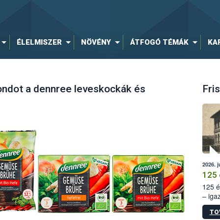
ÉLELMISZER
NÖVÉNY
ÁTFOGÓ TÉMÁK
KA
ondot a dennree leveskockák és
Fris
2026. j
125 
125 é
– iga
állam
TO
15. sz