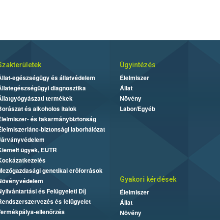
Szakterületek
Ügyintézés
Állat-egészségügy és állatvédelem
Élelmiszer
Állategészségügyi diagnosztika
Állat
Állatgyógyászati termékek
Növény
Borászat és alkoholos italok
Labor/Egyéb
Élelmiszer- és takarmánybiztonság
Élelmiszerlánc-biztonsági laborhálózat
Járványvédelem
Kiemelt ügyek, EUTR
Kockázatkezelés
Mezőgazdasági genetikai erőforrások
Gyakori kérdések
Növényvédelem
Nyilvántartási és Felügyeleti Díj
Élelmiszer
Rendszerszervezés és felügyelet
Állat
Termékpálya-ellenőrzés
Növény