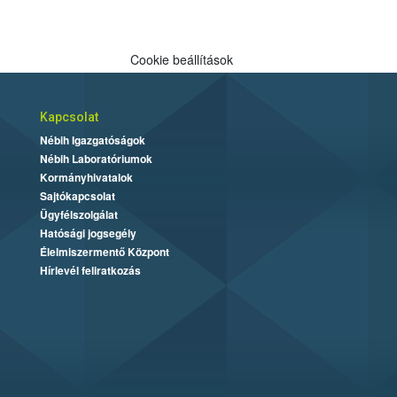
Cookie beállítások
Kapcsolat
Nébih Igazgatóságok
Nébih Laboratóriumok
Kormányhivatalok
Sajtókapcsolat
Ügyfélszolgálat
Hatósági jogsegély
Élelmiszermentő Központ
Hírlevél feliratkozás