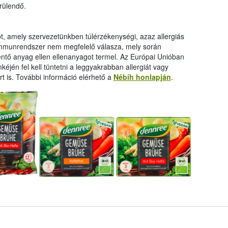
rülendő.
, amely szervezetünkben túlérzékenységi, azaz allergiás
az immunrendszer nem megfelelő válasza, mely során
ntő anyag ellen ellenanyagot termel. Az Európai Unióban
kéjén fel kell tüntetni a leggyakrabban allergiát vagy
rt is. További információ elérhető a
Nébih honlapján
.