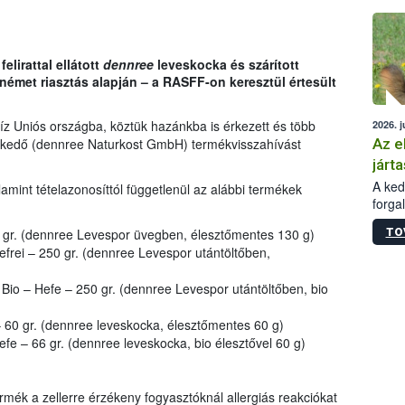
épüle
 felirattal ellátott
dennree
leveskocka és szárított
émet riasztás alapján – a RASFF-on keresztül értesült
íz Uniós országba, köztük hazánkba is érkezett és több
2026. j
Az e
skedő (dennree Naturkost GmbH) termékvisszahívást
járta
A kedv
amint tételazonosíttól függetlenül az alábbi termékek
forga
Korm.
TO
gr. (dennree Levespor üvegben, élesztőmentes 130 g)
sérül
rei – 250 gr. (dennree Levespor utántöltőben,
felme
veszé
io – Hefe – 250 gr. (dennree Levespor utántöltőben, bio
Ezen 
vonni
jártas
60 gr. (dennree leveskocka, élesztőmentes 60 g)
e – 66 gr. (dennree leveskocka, bio élesztővel 60 g)
rmék a zellerre érzékeny fogyasztóknál allergiás reakciókat