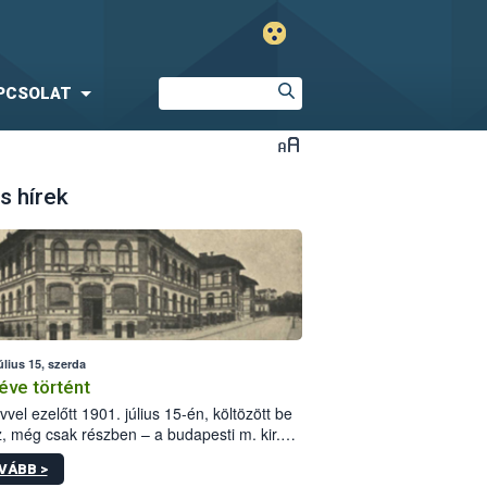
PCSOLAT
s hírek
úlius 15, szerda
éve történt
vvel ezelőtt 1901. július 15-én, költözött be
z, még csak részben – a budapesti m. kir.
i vetőmagvizsgáló állomás a Kis Rókus utca
VÁBB >
ám alatti, Czigler Győző által tervezett új