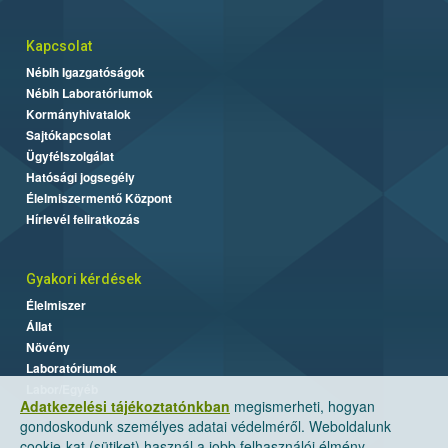
Kapcsolat
Nébih Igazgatóságok
Nébih Laboratóriumok
Kormányhivatalok
Sajtókapcsolat
Ügyfélszolgálat
Hatósági jogsegély
Élelmiszermentő Központ
Hírlevél feliratkozás
Gyakori kérdések
Élelmiszer
Állat
Növény
Laboratóriumok
Labor/Egyéb
Adatkezelési tájékoztatónkban
megismerheti, hogyan
gondoskodunk személyes adatai védelméről. Weboldalunk
cookie-kat (sütiket) használ a jobb felhasználói élmény