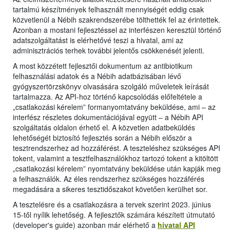
tartalmú készítmények felhasznált mennyiségét eddig csak
közvetlenül a Nébih szakrendszerébe tölthették fel az érintettek.
Azonban a mostani fejlesztéssel az interfészen keresztül történő
adatszolgáltatást is elérhetővé teszi a hivatal, ami az
adminisztrációs terhek további jelentős csökkenését jelenti.
A most közzétett fejlesztői dokumentum az antibiotikum
felhasználási adatok és a Nébih adatbázisában lévő
gyógyszertörzskönyv olvasására szolgáló műveletek leírását
tartalmazza. Az API-hoz történő kapcsolódás előfeltétele a
„csatlakozási kérelem” formanyomtatvány beküldése, ami – az
interfész részletes dokumentációjával együtt – a Nébih API
szolgáltatás oldalon érhető el. A közvetlen adatbeküldés
lehetőségét biztosító fejlesztés során a Nébih először a
tesztrendszerhez ad hozzáférést. A teszteléshez szükséges API
tokent, valamint a tesztfelhasználókhoz tartozó tokent a kitöltött
„csatlakozási kérelem” nyomtatvány beküldése után kapják meg
a felhasználók. Az éles rendszerhez szükséges hozzáférés
megadására a sikeres tesztidőszakot követően kerülhet sor.
A tesztelésre és a csatlakozásra a tervek szerint 2023. június
15-től nyílik lehetőség. A fejlesztők számára készített útmutató
(developer's guide) azonban már elérhető a
hivatal API