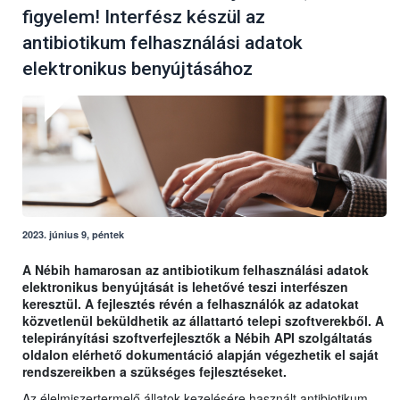
figyelem! Interfész készül az
antibiotikum felhasználási adatok
elektronikus benyújtásához
2023. június 9, péntek
A Nébih hamarosan az antibiotikum felhasználási adatok
elektronikus benyújtását is lehetővé teszi interfészen
keresztül. A fejlesztés révén a felhasználók az adatokat
közvetlenül beküldhetik az állattartó telepi szoftverekből. A
telepirányítási szoftverfejlesztők a Nébih API szolgáltatás
oldalon elérhető dokumentáció alapján végezhetik el saját
rendszereikben a szükséges fejlesztéseket.
Az élelmiszertermelő állatok kezelésére használt antibiotikum