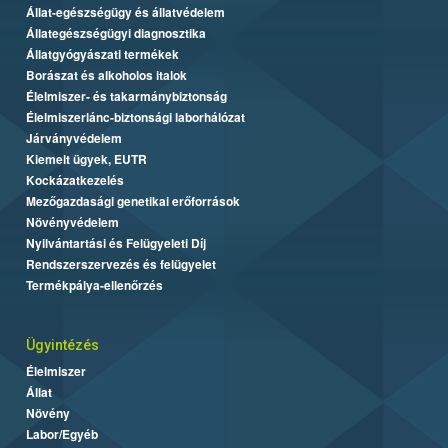
Állat-egészségügy és állatvédelem
Állategészségügyi diagnosztika
Állatgyógyászati termékek
Borászat és alkoholos italok
Élelmiszer- és takarmánybiztonság
Élelmiszerlánc-biztonsági laborhálózat
Járványvédelem
Kiemelt ügyek, EUTR
Kockázatkezelés
Mezőgazdasági genetikai erőforrások
Növényvédelem
Nyilvántartási és Felügyeleti Díj
Rendszerszervezés és felügyelet
Termékpálya-ellenőrzés
Ügyintézés
Élelmiszer
Állat
Növény
Labor/Egyéb