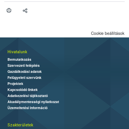
érésű szőlőkben is legyen lehetőség a károsító elleni további
védekezésre. Az Oroganic készítmény kis kiszerelésben kiskerti
felhasználók számára is elérhető és ökológiai termesztésben is
engedélyezett.
Cookie beállítások
Hivatalunk
Bemutatkozás
Szervezeti felépítés
Gazdálkodási adatok
Felügyeleti szervünk
Projektek
Kapcsolódó linkek
Adatkezelési tájékoztató
Akadálymentességi nyilatkozat
Üzemeltetési információ
Szakterületek