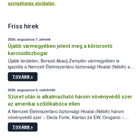
szolgáltatás aloldalán
.
Friss hírek
2026. augusztus 7, péntek
Újabb vármegyében jelent meg a kőrisrontó
karcsúdíszbogár
Újabb területen, Borsod-Abaúj-Zemplén vármegyében is
igazolta a Nemzeti Élelmiszerlánc-biztonsági Hivatal (Nébih) a
kőrisrontó karcsúdíszbogár (Agrilus planipennis) jelenlétét. A
TOVÁBB >
kártevőt nem csak színcsapdában találták meg, de már fertőzött
fában is azonosították. A növényvédelmi szakemberek folytatják
az intenzív felderítést, emellett az intézkedéseket a szlovák
2026. augusztus 6, csütörtök
hatósággal is összehangolják a terjedés megállítása érdekében.
Szüret után is alkalmazható három növényvédő szer
az amerikai szőlőkabóca ellen
A Nemzeti Élelmiszerlánc-biztonsági Hivatal (Nébih) három
növényvédő szer – Decis Forte, Klartan 24 EW, Oroganic –
engedélyokiratát módosította, így azok a szüretet követően,
TOVÁBB >
egészen a vesszőérettség (BBCH 91) stádiumáig
felhasználhatóak a szőlőben. A kiterjesztések célja, hogy a korai