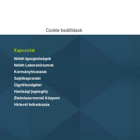
Cookie beállítások
Kapcsolat
Nébih Igazgatóságok
Nébih Laboratóriumok
Kormányhivatalok
Sajtókapcsolat
Ügyfélszolgálat
Hatósági jogsegély
Élelmiszermentő Központ
Hírlevél feliratkozás