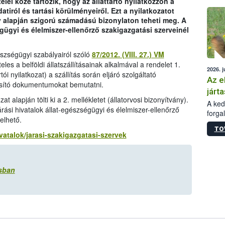
telei közé tartozik, hogy az állattartó nyilatkozzon a
épüle
atiról és tartási körülményeiről. Ezt a nyilatkozatot
 alapján szigorú számadású bizonylaton teheti meg. A
égügyi és élelmiszer-ellenőrző szakigazgatási szerveinél
gészségügyi szabályairól szóló
87/2012. (VIII. 27.) VM
teles a belföldi állatszállításainak alkalmával a rendelet 1.
2026. j
tói nyilatkozat) a szállítás során eljáró szolgáltató
Az e
nosító dokumentumokat bemutatni.
járta
zat alapján tölti ki a 2. mellékletet (állatorvosi bizonyítvány).
A kedv
árási hivatalok állat-egészségügyi és élelmiszer-ellenőrző
forga
yelhető.
Korm.
TO
sérül
ivatalok/jarasi-szakigazgatasi-szervek
felme
veszé
Ezen 
ásban
vonni
jártas