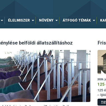
ÉLELMISZER
NÖVÉNY
ÁTFOGÓ TÉMÁK
KA
génylése belföldi állatszállításhoz
Fris
2026. j
125 
125 é
– iga
állam
TO
15. sz