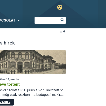
PCSOLAT
s hírek
úlius 15, szerda
éve történt
vvel ezelőtt 1901. július 15-én, költözött be
z, még csak részben – a budapesti m. kir.
i vetőmagvizsgáló állomás a Kis Rókus utca
VÁBB >
ám alatti, Czigler Győző által tervezett új