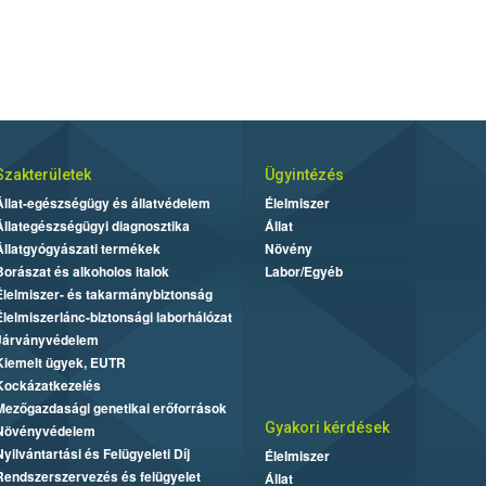
Szakterületek
Ügyintézés
Állat-egészségügy és állatvédelem
Élelmiszer
Állategészségügyi diagnosztika
Állat
Állatgyógyászati termékek
Növény
Borászat és alkoholos italok
Labor/Egyéb
Élelmiszer- és takarmánybiztonság
Élelmiszerlánc-biztonsági laborhálózat
Járványvédelem
Kiemelt ügyek, EUTR
Kockázatkezelés
Mezőgazdasági genetikai erőforrások
Gyakori kérdések
Növényvédelem
Nyilvántartási és Felügyeleti Díj
Élelmiszer
Rendszerszervezés és felügyelet
Állat