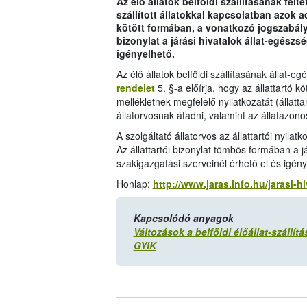
Az élő állatok belföldi szállításának felté
szállított állatokkal kapcsolatban azok ad
kötött formában, a vonatkozó jogszabály
bizonylat a járási hivatalok állat-egészs
igényelhető.
Az élő állatok belföldi szállításának állat-e
rendelet
5. §-a előírja, hogy az állattartó kö
mellékletnek megfelelő nyilatkozatát (állattar
állatorvosnak átadni, valamint az állatazo
A szolgáltató állatorvos az állattartói nyilatko
Az állattartói bizonylat tömbös formában a j
szakigazgatási szerveinél érhető el és igén
Honlap:
http://www.jaras.info.hu/jarasi-h
Kapcsolódó anyagok
Változások a belföldi élőállat-szállít
GYIK