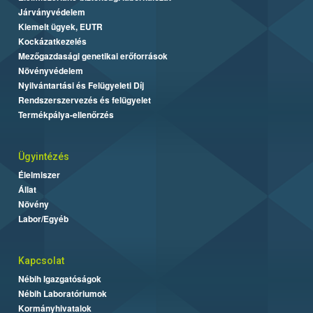
Járványvédelem
Kiemelt ügyek, EUTR
Kockázatkezelés
Mezőgazdasági genetikai erőforrások
Növényvédelem
Nyilvántartási és Felügyeleti Díj
Rendszerszervezés és felügyelet
Termékpálya-ellenőrzés
Ügyintézés
Élelmiszer
Állat
Növény
Labor/Egyéb
Kapcsolat
Nébih Igazgatóságok
Nébih Laboratóriumok
Kormányhivatalok