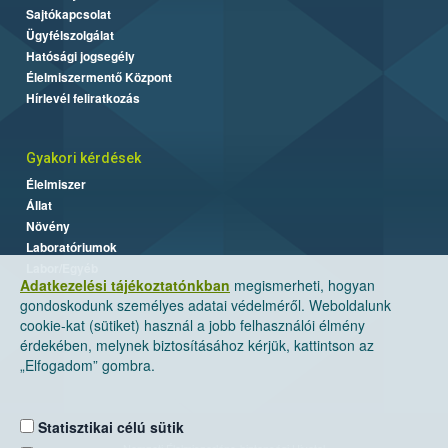
Sajtókapcsolat
Ügyfélszolgálat
Hatósági jogsegély
Élelmiszermentő Központ
Hírlevél feliratkozás
Gyakori kérdések
Élelmiszer
Állat
Növény
Laboratóriumok
Labor/Egyéb
Adatkezelési tájékoztatónkban
megismerheti, hogyan
gondoskodunk személyes adatai védelméről. Weboldalunk
cookie-kat (sütiket) használ a jobb felhasználói élmény
érdekében, melynek biztosításához kérjük, kattintson az
„Elfogadom” gombra.
Statisztikai célú sütik
Nemzeti Élelmiszerlánc-biztonsági Hivatal