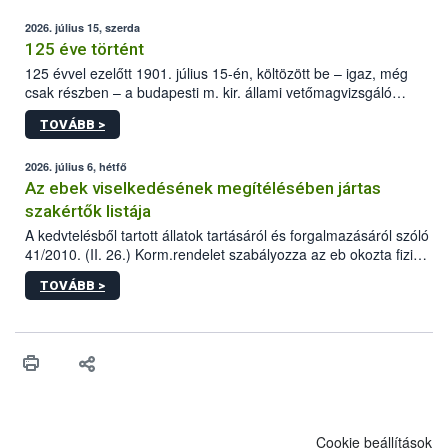
2026. július 15, szerda
125 éve történt
125 évvel ezelőtt 1901. július 15-én, költözött be – igaz, még
csak részben – a budapesti m. kir. állami vetőmagvizsgáló
állomás a Kis Rókus utca 15. szám alatti, Czigler Győző által
TOVÁBB >
tervezett új épületébe.
2026. július 6, hétfő
Az ebek viselkedésének megítélésében jártas
szakértők listája
A kedvtelésből tartott állatok tartásáról és forgalmazásáról szóló
41/2010. (II. 26.) Korm.rendelet szabályozza az eb okozta fizikai
sérülés, illetve ennek veszélye keletkezésekor felmerülő
TOVÁBB >
hatósági feladatokat, valamint a veszélyes eb tartását és annak
engedélyezését. Ezen eljárások során szükség esetén be kell
vonni az ebek viselkedésének megítélésében jártas szakértőt.
Cookie beállítások