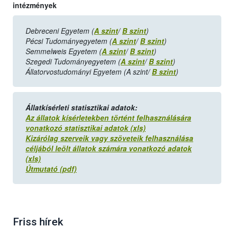
intézmények
Debreceni Egyetem (
A szint
/
B szint
)
Pécsi Tudományegyetem (
A szint
/
B szint
)
Semmelweis Egyetem (
A szint
/
B szint
)
Szegedi Tudományegyetem (
A szint
/
B szint
)
Állatorvostudományi Egyetem (A szint/
B szint
)
Állatkísérleti statisztikai adatok:
Az állatok kísérletekben történt
felhasználására
vonatkozó statisztikai adatok (xls)
Kizárólag szerveik vagy szöveteik felhasználása
céljából
leölt állatok
számára vonatkozó adatok
(xls)
Útmutató (pdf)
Friss hírek