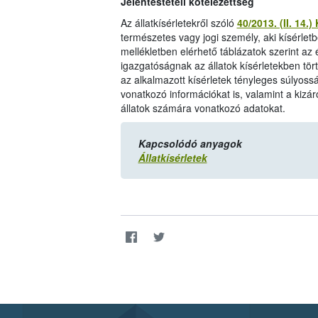
Jelentéstételi kötelezettség
Az állatkísérletekről szóló
40/2013. (II. 14.
természetes vagy jogi személy, aki kísérletb
mellékletben elérhető táblázatok szerint az 
igazgatóságnak az állatok kísérletekben tört
az alkalmazott kísérletek tényleges súlyossá
vonatkozó információkat is, valamint a kizár
állatok számára vonatkozó adatokat.
Kapcsolódó anyagok
Állatkísérletek