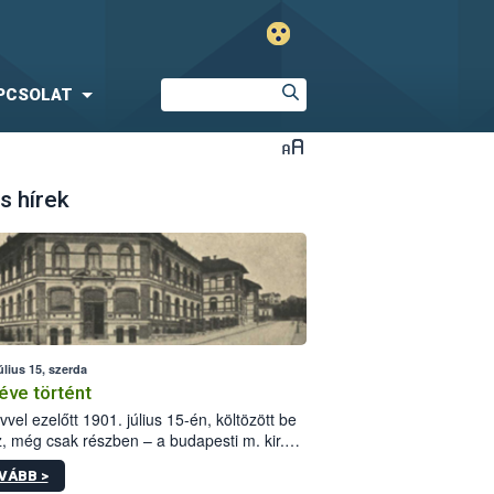
PCSOLAT
s hírek
úlius 15, szerda
éve történt
vvel ezelőtt 1901. július 15-én, költözött be
z, még csak részben – a budapesti m. kir.
i vetőmagvizsgáló állomás a Kis Rókus utca
VÁBB >
ám alatti, Czigler Győző által tervezett új