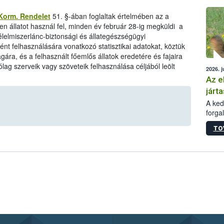
épüle
) Korm. Rendelet
51. §-ában foglaltak értelmében az a
en állatot használ fel, minden év február 28-ig megküldi a
élelmiszerlánc-biztonsági és állategészségügyi
ént felhasználására vonatkozó statisztikai adatokat, köztük
gára, és a felhasznált főemlős állatok eredetére és fajaira
ólag szerveik vagy szöveteik felhasználása céljából leölt
2026. j
Az e
járta
A kedv
forga
Korm.
TO
sérül
felme
veszé
Ezen 
vonni
jártas