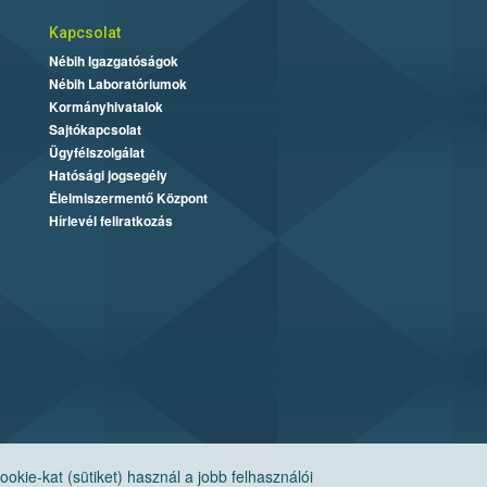
Kapcsolat
Nébih Igazgatóságok
Nébih Laboratóriumok
Kormányhivatalok
Sajtókapcsolat
Ügyfélszolgálat
Hatósági jogsegély
Élelmiszermentő Központ
Hírlevél feliratkozás
ie-kat (sütiket) használ a jobb felhasználói