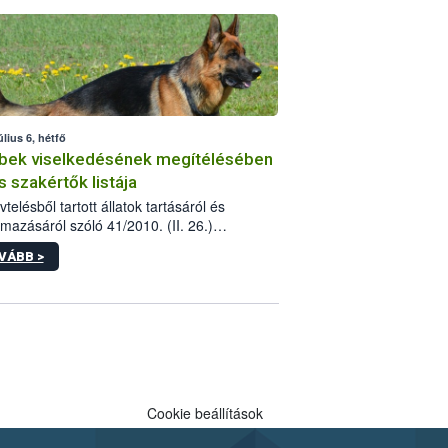
tébe.
úlius 6, hétfő
bek viselkedésének megítélésében
s szakértők listája
telésből tartott állatok tartásáról és
lmazásáról szóló 41/2010. (II. 26.)
rendelet szabályozza az eb okozta fizikai
VÁBB >
és, illetve ennek veszélye keletkezésekor
rülő hatósági feladatokat, valamint a
lyes eb tartását és annak engedélyezését.
eljárások során szükség esetén be kell
 az ebek viselkedésének megítélésében
 szakértőt.
Cookie beállítások