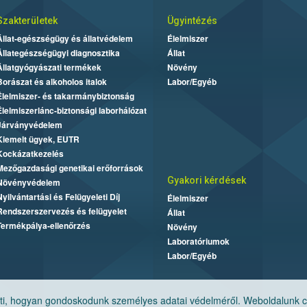
Szakterületek
Ügyintézés
Állat-egészségügy és állatvédelem
Élelmiszer
Állategészségügyi diagnosztika
Állat
Állatgyógyászati termékek
Növény
Borászat és alkoholos italok
Labor/Egyéb
Élelmiszer- és takarmánybiztonság
Élelmiszerlánc-biztonsági laborhálózat
Járványvédelem
Kiemelt ügyek, EUTR
Kockázatkezelés
Mezőgazdasági genetikai erőforrások
Gyakori kérdések
Növényvédelem
Nyilvántartási és Felügyeleti Díj
Élelmiszer
Rendszerszervezés és felügyelet
Állat
Termékpálya-ellenőrzés
Növény
Laboratóriumok
Labor/Egyéb
, hogyan gondoskodunk személyes adatai védelméről. Weboldalunk cook