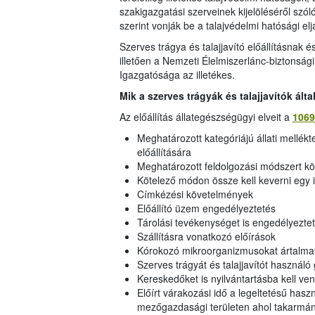
szakigazgatási szerveinek kijelöléséről szól
szerint vonják be a talajvédelmi hatósági e
Szerves trágya és talajjavító előállításnak 
illetően a Nemzeti Élelmiszerlánc-biztonsági
Igazgatósága az illetékes.
Mik a szerves trágyák és talajjavítók ál
Az előállítás állategészségügyi elveit a
1069
Meghatározott kategóriájú állati mellékt
előállítására
Meghatározott feldolgozási módszert k
Kötelező módon össze kell keverni egy i
Címkézési követelmények
Előállító üzem engedélyeztetés
Tárolási tevékenységet is engedélyezte
Szállításra vonatkozó előírások
Kórokozó mikroorganizmusokat ártalmatl
Szerves trágyát és talajjavítót használó
Kereskedőket is nyilvántartásba kell ven
Előírt várakozási idő a legeltetésű has
mezőgazdasági területen ahol takarmányo