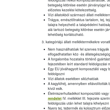
feldolgozás nélkül komposztálhatóak. Sú
betegség kitörése esetén járványügyi k
előzetes kezelési kötelezettség.
Vízi állatokból származó állati mellékte
Trágya, emésztőtraktus tartalom, tej, te
talajra helyezhető a talajvédelmi hatósá
alá tartozó betegség kitörése esetén j
lehetőség korlátozható.
3. kategóriájú állati melléktermékekre von
Nem használhatóak fel szerves trágyák é
elfogadhatatlan köz- és állategészségüg
A forgalomba hozatalra történő gyártá
fejezetében leírt standard feldolgozási 
Egy EU jóváhagyott komposztáló vagy b
feldolgozni
Vízi állatok esetében silózhatóak
A kagylóhéj, amennyiben eltávolították 
kívül esik.
Élelmiszerhulladékot komposztáló vagy 
rendelet
IV. melléklet III. fejezete szer
feldolgozás után lehet talajra kihelyezn
Nyers tej, tejtermék és kolosztrum előze