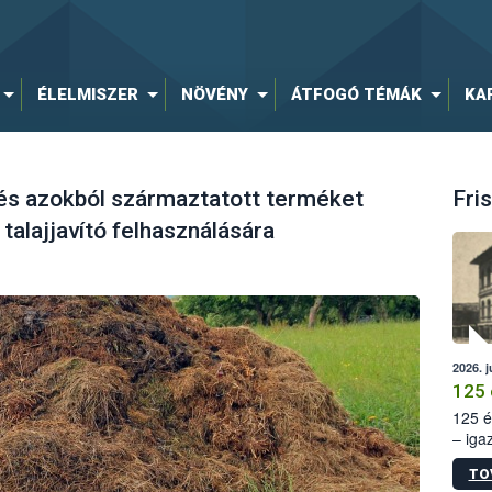
ÉLELMISZER
NÖVÉNY
ÁTFOGÓ TÉMÁK
KA
 és azokból származtatott terméket
Fris
talajjavító felhasználására
2026. j
125 
125 é
– iga
állam
TO
15. sz