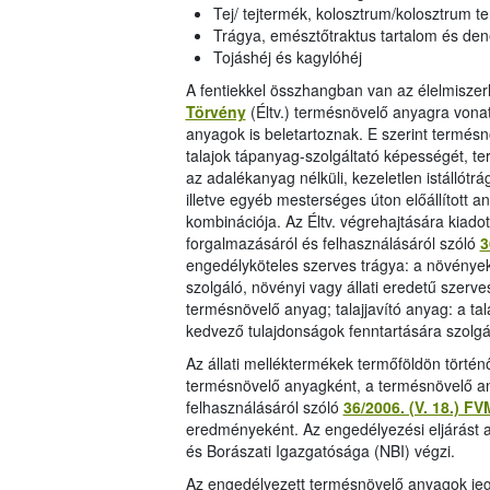
Tej/ tejtermék, kolosztrum/kolosztrum t
Trágya, emésztőtraktus tartalom és de
Tojáshéj és kagylóhéj
A fentiekkel összhangban van az élelmiszerl
Törvény
(Éltv.) termésnövelő anyagra vonatk
anyagok is beletartoznak. E szerint termés
talajok tápanyag-szolgáltató képességét, te
az adalékanyag nélküli, kezeletlen istállótrá
illetve egyéb mesterséges úton előállított a
kombinációja. Az Éltv. végrehajtására kiado
forgalmazásáról és felhasználásáról szóló
3
engedélyköteles szerves trágya: a növények t
szolgáló, növényi vagy állati eredetű szerve
termésnövelő anyag; talajjavító anyag: a tal
kedvező tulajdonságok fenntartására szolgáló
Az állati melléktermékek termőföldön történ
termésnövelő anyagként, a termésnövelő an
felhasználásáról szóló
36/2006. (V. 18.) F
eredményeként. Az engedélyezési eljárást 
és Borászati Igazgatósága (NBI)
végzi.
Az engedélyezett termésnövelő anyagok jeg