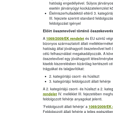
hatóság engedélyével. Súlyos járványos 
esetén járványügyi kockázatelemzést kö
Élelmiszerhulladéktól eltérő 3. kategóriá
III. fejezete szerinti standard feldolgo
feldolgozást igényel
Előírt összetevővel történő összekeveré
A
1069/2009/EK rendelet
és EU szintű végr
bizonyos származtatott állati mellékterméket
hatóság által jóváhagyott összetevővel kell
célú felhasználást megakadályozzák. A követ
összetevővel egy jóváhagyott létesítményb
kisebb kiszerelésben kizárólag kertészeti c
trágyákat és talajjavítókat:
2. kategóriájú csont- és húsliszt
3. kategóriájú feldolgozott állati fehérje
A 2. kategóriájú csont- és húsliszt a 2. kat
rendelet
IV. melléklet III. fejezetében megh
feldolgozott fehérje anyagokat jelenti.
’Feldolgozott állati fehérje’ a
1069/2009/EK 
Feldolgozott állati fehérje a teljes egészébe