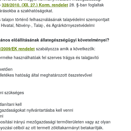
ó
328/2010. (XII. 27.) Korm. rendelet
28. §-ban foglaltak
ljárásokba a szakhatóságokat.
és talajon történő felhasználásának talajvédelmi szempontjait
 Hivatal, Növény-, Talaj-, és Agrárkörnyezetvédelmi
talános előállításának állategészségügyi követelményei?
/2009/EK rendelet
szabályozza amik a következők:
erméke használhatóak fel szerves trágya és talajjavító
övetően
lletékes hatóság által meghatározott összetevővel
tni szükséges
anítani kell
 gazdaságokat nyilvántartásba kell venni
ni
znosítási irányú mezőgazdasági termőterületen vagy az olyan
zási célból az ott termett zöldtakarmányt betakarítják.