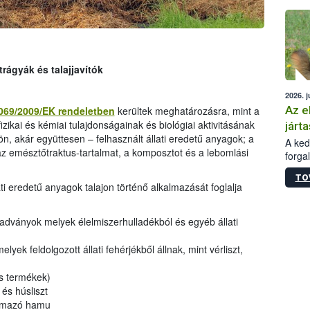
épüle
trágyák és talajjavítók
2026. j
Az e
069/2009/EK rendeletben
kerültek meghatározásra, mint a
izikai és kémiai tulajdonságainak és biológiai aktivitásának
járta
ön, akár együttesen – felhasznált állati eredetű anyagok; a
A kedv
az emésztőtraktus-tartalmat, a komposztot és a lebomlási
forga
Korm.
TO
sérül
i eredetű anyagok talajon történő alkalmazását foglalja
felme
veszé
Ezen 
dványok melyek élelmiszerhulladékból és egyéb állati
vonni
jártas
lyek feldolgozott állati fehérjékből állnak, mint vérliszt,
s termékek)
 és húsliszt
ármazó hamu