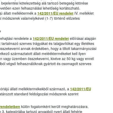
bejelentési kötelezettség alá tartozó betegség kitörése
vetően ezen felhasználási lehetőség korlátozható.
jú állati melléktermék a
142/2011/EU rendelet
IV. melléklet
zási módszerek valamelyikével (1-7) történő előzetes
s
ehajtási rendelete a
142/2011/EU rendelet
előírásai alapján
 tartalmazó szerves trágyákat és talajjavítókat egy illetékes
 összekeverni annak érdekében, hogy a tiltott takarmányozási
kező származtatott állati melééktermékeket kell ilyen
en vagy üzemben összekeverni, kivéve az 50 kg vagy ennél
élból végső felhasználóknak gyártott és csomagolt szerves
egóriájú állati melléktermékekből származó, a
142/2011/EU
atározott standard feldolgozási módszerek szerint
rendeletben
külön fogalomként került meghatározásra.
n 3. kategóriába tartozó anyagból nyert állati fehérje