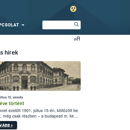
PCSOLAT
s hírek
úlius 15, szerda
éve történt
vvel ezelőtt 1901. július 15-én, költözött be
z, még csak részben – a budapesti m. kir.
i vetőmagvizsgáló állomás a Kis Rókus utca
VÁBB >
ám alatti, Czigler Győző által tervezett új