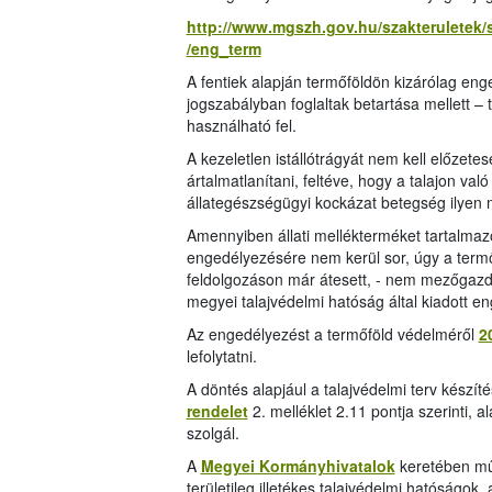
http://www.mgszh.gov.hu/szakteruletek/
/eng_term
A fentiek alapján termőföldön kizárólag eng
jogszabályban foglaltak betartása mellett – t
használható fel.
A kezeletlen istállótrágyát nem kell előzete
ártalmatlanítani, feltéve, hogy a talajon va
állategészségügyi kockázat betegség ilyen m
Amennyiben állati mellékterméket tartalmazó
engedélyezésére nem kerül sor, úgy a termőf
feldolgozáson már átesett, - nem mezőgazda
megyei talajvédelmi hatóság által kiadott en
Az engedélyezést a termőföld védelméről
2
lefolytatni.
A döntés alapjául a talajvédelmi terv készít
rendelet
2. melléklet 2.11 pontja szerinti, 
szolgál.
A
Megyei Kormányhivatalok
keretében mű
területileg illetékes talajvédelmi hatóságo