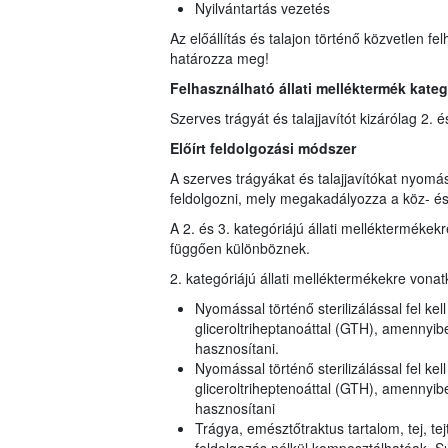
Nyilvántartás vezetés
Az előállítás és talajon történő közvetlen f
határozza meg!
Felhasználható állati melléktermék kateg
Szerves trágyát és talajjavítót kizárólag 2. és
Előírt feldolgozási módszer
A szerves trágyákat és talajjavítókat nyomás
feldolgozni, mely megakadályozza a köz- és
A 2. és 3. kategóriájú állati melléktermékek
függően különböznek.
2. kategóriájú állati melléktermékekre von
Nyomással történő sterilizálással fel ke
gliceroltriheptanoáttal (GTH), amennyiben
hasznosítani.
Nyomással történő sterilizálással fel ke
gliceroltriheptenoáttal (GTH), amennyib
hasznosítani
Trágya, emésztőtraktus tartalom, tej, te