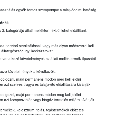
elhasználás egyéb fontos szempontjait a talajvédelmi hatóság
óriák
 3. kategóriájú állati melléktermékből lehet előállítani.
sal történő sterilizálással, vagy más olyan módszerrel kell
 állategészségügyi kockázatokat.
re vonatkozó követelmények az állati melléktermék típusától
atkozó követelmények a következők:
ll dolgozni, majd permanens módon meg kell jelölni
 azt szerves trágya és talajjavító előállítására kívánják
ll dolgozni, majd permanens módon meg kell jelölni
en azt komposztálás vagy biogáz termelés céljára kívánják
jtermékek, kolosztrum, tojás, tojástermékek előzetes