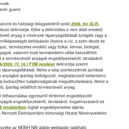
ermék
nevér guanó
áncról és hatósági felügyeletéről szóló
2008. évi XLVI.
ozó definíciója. Ebbe a definícióba a nem állati eredetű
növelő anyag a növények tápanyagellátását szolgáló vagy a
rmőképességét befolyásoló (kivéve a víz, a szén-dioxid és
gya), természetes eredetű vagy fizikai, kémiai, biológiai,
nyagok, valamint ezek kereskedelmi céllal összeállított
tt a termésnövelő anyagok engedélyezéséről, tárolásáról,
6/2006. (V. 18.) FVM rendelet
definíciója szerint
ápanyagellátását, illetve a talaj szerkezetének javítását
s anyagból iparilag feldolgozott, meghatározott beltartalmú
aj kedvezőtlen tulajdonságainak megváltoztatására, illetve a
, iparilag előállított termésnövelő anyag
ő felhasználása egyrészről történhet engedélyezett
yagok engedélyezéséről, tárolásáról, forgalmazásáról és
VM rendeletben
foglalt engedélyeztetési eljárás
a
Nemzeti Élelmiszerlánc-biztonsági Hivatal Növényvédelmi
yzéke az NÉBIH NBI alábbi weblapján található: