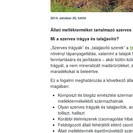
2014. október 20, hétfő
Állati mellékterméket tartalmazó szerves 
Mi a szerves trágya és talajjavító?
„Szerves trágyák” és „talajjavító szerek” a
1
növényi tápanyagellátás, valamint a talajok f
fenntartására és javítására – akár külön-kül
trágyát, a nem mineralizált madárürüléket, 
maradékokat is beleértve.
Ez a fogalmi meghatározás a következő állat
magában:
Komposzt és biogáz emésztési szermara
melléktermékekből származhatnak
Olyan szerves trágyák és talajjavítók, ame
tolliszt, halliszt
Korábbi élelmiszerek (csomagolási hibá
Feldolgozott állati fehérjétől eltérő csont
Állati melléktermék égetőművekből sz