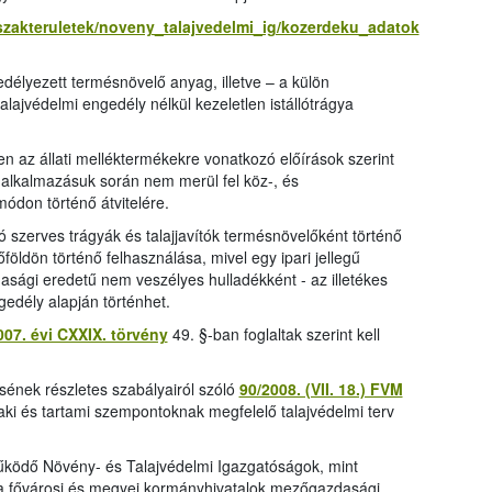
szakteruletek/noveny_talajvedelmi_ig/kozerdeku_adatok
edélyezett termésnövelő anyag, illetve – a külön
alajvédelmi engedély nélkül kezeletlen istállótrágya
sen az állati melléktermékekre vonatkozó előírások szerint
ló alkalmazásuk során nem merül fel köz-, és
ódon történő átvitelére.
 szerves trágyák és talajjavítók termésnövelőként történő
öldön történő felhasználása, mivel egy ipari jellegű
sági eredetű nem veszélyes hulladékként - az illetékes
gedély alapján történhet.
007. évi CXXIX. törvény
49. §-ban foglaltak szerint kell
ésének részletes szabályairól szóló
90/2008. (VII. 18.) FVM
alaki és tartami szempontoknak megfelelő talajvédelmi terv
ködő Növény- és Talajvédelmi Igazgatóságok, mint
k, a fővárosi és megyei kormányhivatalok mezőgazdasági