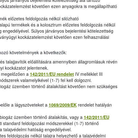
lyos járványos bejelentési kötelezettség alá tartozó
ockázatelemzést követően ezen anyagokra is megállapítható
rmék előzetes feldolgozás nélkül silózható
jalapú termékek és a kolosztrum előzetes feldolgozás nélkül
g engedélyével. Súlyos járványos bejelentési kötelezettség
árványügyi kockázatelemzést követően ezen felhasználási
atkozó követelmények a következők:
s talajjavítók előállítására amennyiben állagromlásuk révén
yi kockázatot jelentenek.
st megelőzően a
142/2011/EU rendelet
IV melléklet III
módszerek valamelyikével (1-7) fel kell dolgozni.
iogáz üzemben történő átalakítást követően nem szükséges
belőle a lágyszöveteket a
1069/2009/EK
rendelet hatályán
biogáz üzemben történő átalakítás, vagy a
142/2011/EU
inti standard feldolgozási módszerekkel (1-7) történő
i a talajvédelmi hatóság engedélyével.
tes feldolgozás nélkül talajra helyezhető a talajvédelmi