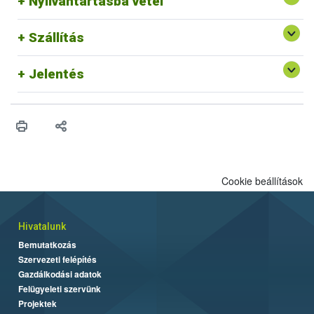
Nyilvántartásba vétel
(MR)
rendszer
Szállítás
Jelentés
Cookie beállítások
Hivatalunk
Bemutatkozás
Szervezeti felépítés
Gazdálkodási adatok
Felügyeleti szervünk
Projektek