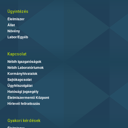
Ügyintézés
Élelmiszer
Állat
Növény
Labor/Egyéb
Kapcsolat
Nébih Igazgatóságok
Nébih Laboratóriumok
Kormányhivatalok
Sajtókapcsolat
Ügyfélszolgálat
Hatósági jogsegély
Élelmiszermentő Központ
Hírlevél feliratkozás
Gyakori kérdések