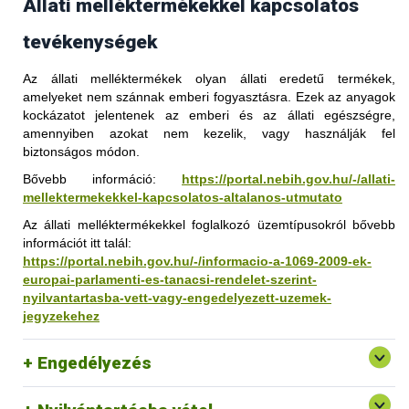
Állati melléktermékekkel kapcsolatos
tevékenységek
Az állati melléktermékek olyan állati eredetű termékek,
amelyeket nem szánnak emberi fogyasztásra. Ezek az anyagok
kockázatot jelentenek az emberi és az állati egészségre,
amennyiben azokat nem kezelik, vagy használják fel
biztonságos módon.
Bővebb információ:
https://portal.nebih.gov.hu/-/allati-
mellektermekekkel-kapcsolatos-altalanos-utmutato
Az állati melléktermékekkel foglalkozó üzemtípusokról bővebb
információt itt talál:
https://portal.nebih.gov.hu/-/informacio-a-1069-2009-ek-
europai-parlamenti-es-tanacsi-rendelet-szerint-
nyilvantartasba-vett-vagy-engedelyezett-uzemek-
jegyzekehez
Engedélyezés
Állati melléktermék éves jelentése, MR
Állati melléktermék elektronikus bejelentési rendszer