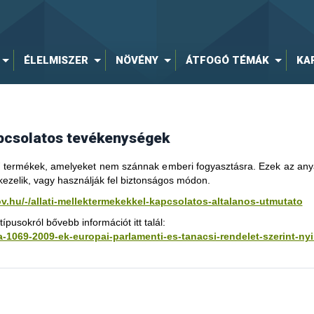
 (TRANS)
nő kereskedés (TRADE)
ÉLELMISZER
NÖVÉNY
ÁTFOGÓ TÉMÁK
KA
apcsolatos tevékenységek
etű termékek, amelyeket nem szánnak emberi fogyasztásra. Ezek az an
ezelik, vagy használják fel biztonságos módon.
ov.hu/-/allati-mellektermekekkel-kapcsolatos-altalanos-utmutato
ípusokról bővebb információt itt talál:
-a-1069-2009-ek-europai-parlamenti-es-tanacsi-rendelet-szerint-ny