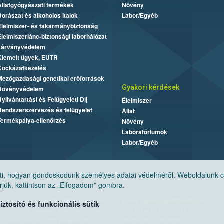
Állatgyógyászati termékek
Növény
Borászat és alkoholos italok
Labor/Egyéb
Élelmiszer- és takarmánybiztonság
Élelmiszerlánc-biztonsági laborhálózat
Járványvédelem
Kiemelt ügyek, EUTR
Kockázatkezelés
Mezőgazdasági genetikai erőforrások
Gyakori kérdések
Növényvédelem
Nyilvántartási és Felügyeleti Díj
Élelmiszer
Rendszerszervezés és felügyelet
Állat
Termékpálya-ellenőrzés
Növény
Laboratóriumok
Labor/Egyéb
, hogyan gondoskodunk személyes adatai védelméről. Weboldalunk cook
jük, kattintson az „Elfogadom” gombra.
Nemzeti Élelmiszerlánc-biztonsági Hivatal
E-mail:
ugyfelszolgalat@nebih.gov.hu
tosító és funkcionális sütik
Cím: 1024 Budapest, Keleti Károly utca. 24.
Zöld szám: 06-80/263-244
Levelezési cím: 1525 Budapest. Pf. 30.
Telefon: 06-1/ 336-9000