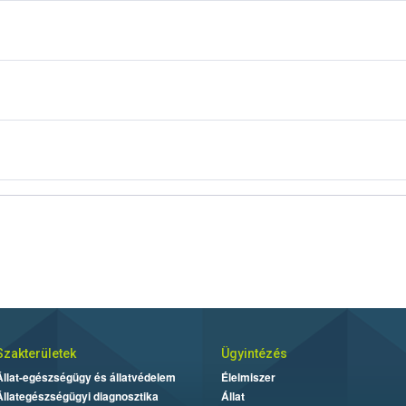
ejelentési rendszer (MR)
ntése, MR rendszer
Szakterületek
Ügyintézés
Állat-egészségügy és állatvédelem
Élelmiszer
Állategészségügyi diagnosztika
Állat