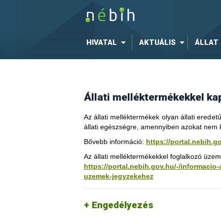
Állati melléktermék szállítás
Állati melléktermékkel törté
HIVATAL
AKTUÁLIS
ÁLLAT
Állati melléktermékekkel k
Az állati melléktermékek olyan állati ered
állati egészségre, amennyiben azokat nem k
Bővebb információ:
https://portal.nebih.g
Az állati melléktermékekkel foglalkozó üzemt
https://portal.nebih.gov.hu/-/informacio
uzemek-jegyzekehez
Engedélyezés