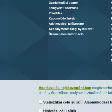
Gazdálkodási adatok
Felügyeleti szervünk
Projektek
Kapcsolódó linkek
Adatkezelési tájékoztató
Akadálymentességi nyilatkozat
Üzemeltetési információ
Adatkezelési tájékoztatónkban
megismerheti
élmény érdekében, melynek biztosításához kér
Statisztikai célú sütik
Alapműködést biz
Hirdetési célú sütik