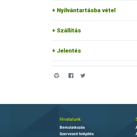
Nyilvántartásba vétel
Állati melléktermék elektronikus b
Állati melléktermék éves jele
Szállítás
Jelentés
Hivatalunk
Bemutatkozás
Szervezeti felépítés