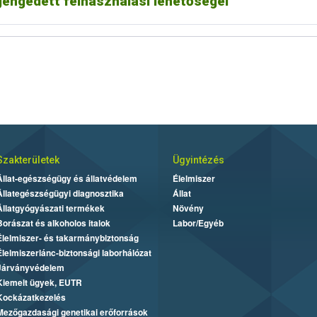
gengedett felhasználási lehetőségei
Szakterületek
Ügyintézés
Állat-egészségügy és állatvédelem
Élelmiszer
Állategészségügyi diagnosztika
Állat
Állatgyógyászati termékek
Növény
Borászat és alkoholos italok
Labor/Egyéb
Élelmiszer- és takarmánybiztonság
Élelmiszerlánc-biztonsági laborhálózat
Járványvédelem
Kiemelt ügyek, EUTR
Kockázatkezelés
Mezőgazdasági genetikai erőforrások