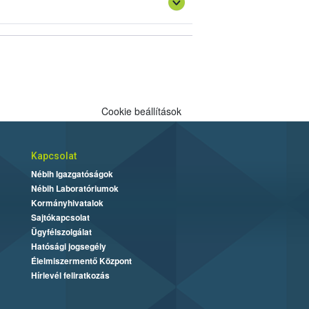
Cookie beállítások
Kapcsolat
Nébih Igazgatóságok
Nébih Laboratóriumok
Kormányhivatalok
Sajtókapcsolat
Ügyfélszolgálat
Hatósági jogsegély
Élelmiszermentő Központ
Hírlevél feliratkozás