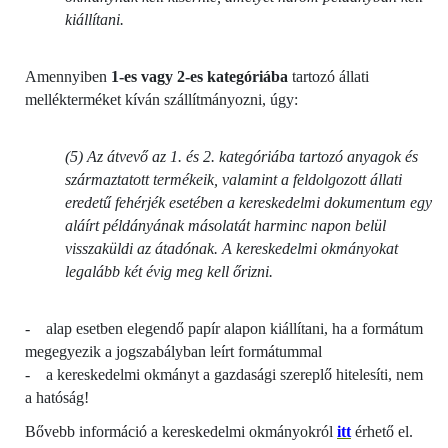
kiállítani.
Amennyiben
1-es vagy 2-es kategóriába
tartozó állati
mellékterméket kíván szállítmányozni, úgy:
(5) Az átvevő az 1. és 2. kategóriába tartozó anyagok és
származtatott termékeik, valamint a feldolgozott állati
eredetű fehérjék esetében a kereskedelmi dokumentum egy
aláírt példányának másolatát harminc napon belül
visszaküldi az átadónak. A kereskedelmi okmányokat
legalább két évig meg kell őrizni.
- alap esetben elegendő papír alapon kiállítani, ha a formátum
megegyezik a jogszabályban leírt formátummal
- a kereskedelmi okmányt a gazdasági szereplő hitelesíti, nem
a hatóság!
Bővebb információ a kereskedelmi okmányokról
itt
érhető el.