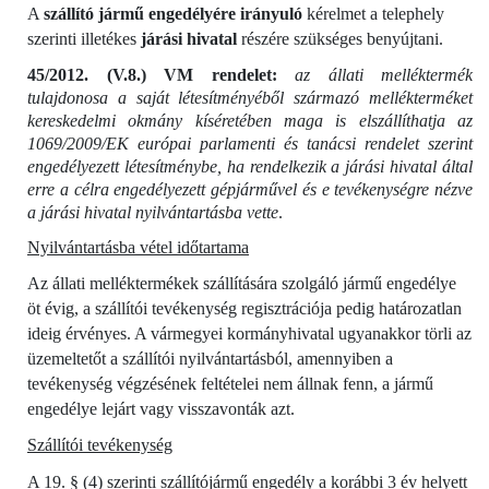
A
szállító jármű engedélyére irányuló
kérelmet a telephely
szerinti illetékes
járási hivatal
részére szükséges benyújtani.
45/2012. (V.8.) VM rendelet:
az állati melléktermék
tulajdonosa a saját létesítményéből származó mellékterméket
kereskedelmi okmány kíséretében maga is elszállíthatja az
1069/2009/EK európai parlamenti és tanácsi rendelet szerint
engedélyezett létesítménybe, ha rendelkezik a járási hivatal által
erre a célra engedélyezett gépjárművel és e tevékenységre nézve
a járási hivatal nyilvántartásba vette
.
Nyilvántartásba vétel időtartama
Az állati melléktermékek szállítására szolgáló jármű engedélye
öt évig, a szállítói tevékenység regisztrációja pedig határozatlan
ideig érvényes. A vármegyei kormányhivatal ugyanakkor törli az
üzemeltetőt a szállítói nyilvántartásból, amennyiben a
tevékenység végzésének feltételei nem állnak fenn, a jármű
engedélye lejárt vagy visszavonták azt.
Szállítói tevékenység
A 19. § (4) szerinti szállítójármű engedély a korábbi 3 év helyett