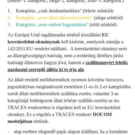
(fekete=1. kategória.; sárga=2. kategória.; zöld=3. kategória.)
1. Kategória: „csak ártalmatlanításra” (fekete színkód)
2. Kategória: „nem állati takarmányozásra”
(sárga színkód)
3. Kategória: „nem emberi fogyasztásra”
(zöld színkód)
Az Európai Unió tagállamaiba történő kiszállítást
EU
kereskedelmi okmánynak
kell kísérnie, amelynek mintája a
142/2011/EU rendelet található. A kereskedelmi okmányt nem
az állategészségügyi hatóság, nem a területileg illetékes járási
hatósági állatorvos hagyja jóvá, hanem a
s
zállítmányért felelős
gazdasági szereplő állítja ki és írja alá
.
Az állati eredetű melléktermékek nyomon követése bizonyos,
jogszabályban meghatározott esetekben (1-es és 2-es kategóriába
sorolt állati melléktermékek szállítása esetén, valamint 3-as
kategóriájú feldolgozott állati fehérje szállítás esetén) az ún.
TRACES rendszerben is rögzíteni kell az EU kereskedelmi
okmányt. Ez a rögzítés a TRACES rendszer
DOCOM
moduljában
történik.
- alap esetben elegendő papír alapon kiállítani, ha a formátum