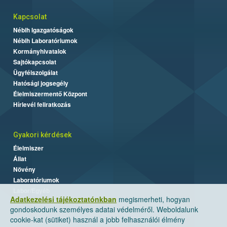
Kapcsolat
Nébih Igazgatóságok
Nébih Laboratóriumok
Kormányhivatalok
Sajtókapcsolat
Ügyfélszolgálat
Hatósági jogsegély
Élelmiszermentő Központ
Hírlevél feliratkozás
Gyakori kérdések
Élelmiszer
Állat
Növény
Laboratóriumok
Labor/Egyéb
Adatkezelési tájékoztatónkban
megismerheti, hogyan
gondoskodunk személyes adatai védelméről. Weboldalunk
cookie-kat (sütiket) használ a jobb felhasználói élmény