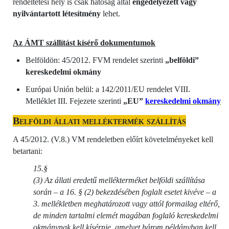
rendeltetési hely is csak hatóság által
engedélyezett vagy
nyilvántartott létesítmény
lehet.
Az ÁMT szállítást kísérő dokumentumok
Belföldön: 45/2012. FVM rendelet szerinti
„belföldi”
kereskedelmi okmány
Európai Unión belül: a 142/2011/EU rendelet VIII.
Melléklet III. Fejezete szerinti
„EU”
kereskedelmi okmány
Belföldi állati melléktermék szállítás
A 45/2012. (V.8.) VM rendeletben előírt követelményeket kell
betartani:
15.§
(3) Az állati eredetű mellékterméket belföldi szállítása
során – a 16. § (2) bekezdésében foglalt esetet kivéve – a
3. mellékletben meghatározott vagy attól formailag eltérő,
de minden tartalmi elemét magában foglaló kereskedelmi
okmánynak kell kísérnie, amelyet három példányban kell