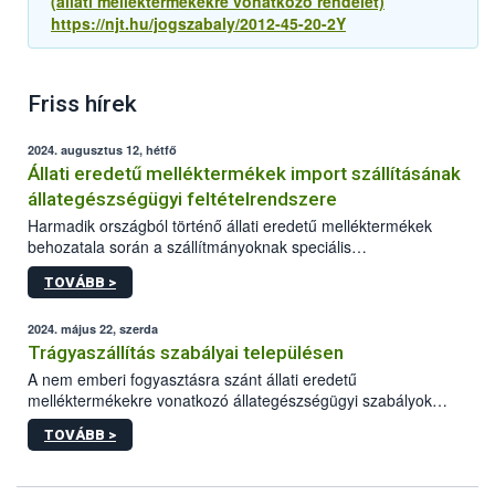
(állati melléktermékekre vonatkozó rendelet)
https://njt.hu/jogszabaly/2012-45-20-2Y
Friss hírek
2024. augusztus 12, hétfő
Állati eredetű melléktermékek import szállításának
állategészségügyi feltételrendszere
Harmadik országból történő állati eredetű melléktermékek
behozatala során a szállítmányoknak speciális
állategészségügyi import előírásoknak kell megfelelniük.
TOVÁBB >
2024. május 22, szerda
Trágyaszállítás szabályai településen
A nem emberi fogyasztásra szánt állati eredetű
melléktermékekre vonatkozó állategészségügyi szabályok
megállapításáról szóló 45/2012. (V.8) VM rendelet 19. § 4.
TOVÁBB >
bekezdése rendelkezik az állati melléktermék szállításának
szabályairól.