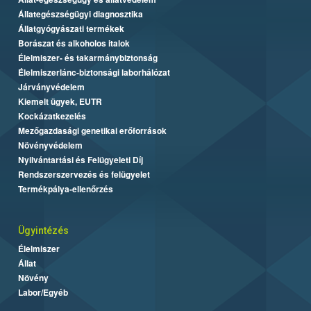
Állategészségügyi diagnosztika
Állatgyógyászati termékek
Borászat és alkoholos italok
Élelmiszer- és takarmánybiztonság
Élelmiszerlánc-biztonsági laborhálózat
Járványvédelem
Kiemelt ügyek, EUTR
Kockázatkezelés
Mezőgazdasági genetikai erőforrások
Növényvédelem
Nyilvántartási és Felügyeleti Díj
Rendszerszervezés és felügyelet
Termékpálya-ellenőrzés
Ügyintézés
Élelmiszer
Állat
Növény
Labor/Egyéb