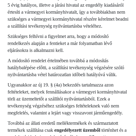
5 évig hatályos, illetve a járási hivatal az engedély kiadásáról
értesíti a vármegyei kormányhivatalt, így a továbbiakban nem
szükséges a vármegyei kormányhivatal részére kérelmet beadni
a szállítási tevékenység nyilvántartásba vételéhez.
Szükséges felhívni a figyelmet arra, hogy a módosító
rendelkezés alapján a fentieket a már folyamatban lévő
eljárásokra is alkalmazni kell.
A módosító rendelet értelmében továbbá a módosítás
hatálybalépése előtti, a szállítási tevékenység végzésére szóló
nyilvántartásba vétel határozatlan időbeli hatályúvá válik.
Ugyanakkor az új 19. § (4a) bekezdés tartalmazza azon
feltételeket, melyek fennállásakor a vármegyei kormányhivatal
törli az üzemeltetőt a szállítói nyilvántartásból. Ezek a
tevékenység végzéséhez szükséges feltételeknek való nem
megfelelés, valamint a lejárt vagy visszavont járműengedély.
Továbbá az állati eredetű melléktermékek és származtatott
termékek szállítása csak
engedélyezett üzemből
történhet és a