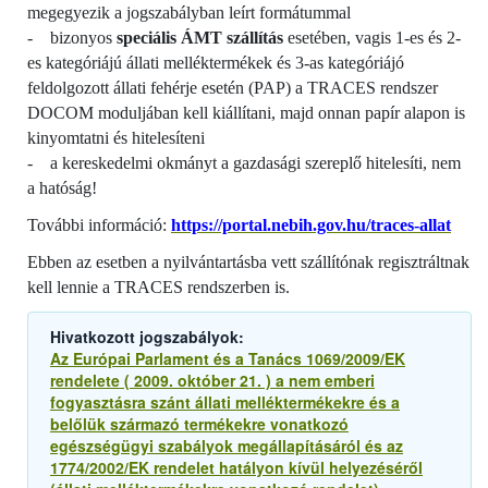
megegyezik a jogszabályban leírt formátummal
- bizonyos
speciális ÁMT szállítás
esetében, vagis 1-es és 2-
es kategóriájú állati melléktermékek és 3-as kategóriájó
feldolgozott állati fehérje esetén (PAP) a TRACES rendszer
DOCOM moduljában kell kiállítani, majd onnan papír alapon is
kinyomtatni és hitelesíteni
- a kereskedelmi okmányt a gazdasági szereplő hitelesíti, nem
a hatóság!
További információ:
https://portal.nebih.gov.hu/traces-allat
Ebben az esetben a nyilvántartásba vett szállítónak regisztráltnak
kell lennie a TRACES rendszerben is.
Hivatkozott jogszabályok:
Az Európai Parlament és a Tanács 1069/2009/EK
rendelete ( 2009. október 21. ) a nem emberi
fogyasztásra szánt állati melléktermékekre és a
belőlük származó termékekre vonatkozó
egészségügyi szabályok megállapításáról és az
1774/2002/EK rendelet hatályon kívül helyezéséről