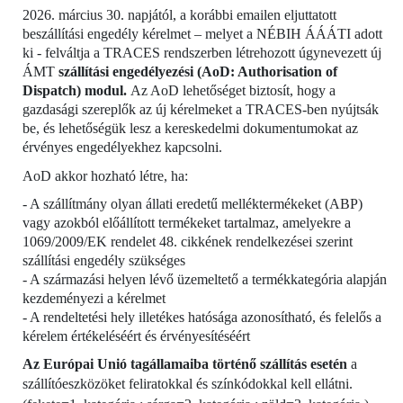
2026. március 30. napjától, a korábbi emailen eljuttatott
beszállítási engedély kérelmet – melyet a NÉBIH ÁÁÁTI adott
ki - felváltja a TRACES rendszerben létrehozott úgynevezett új
ÁMT
szállítási engedélyezési (AoD: Authorisation of
Dispatch) modul.
Az AoD
lehetőséget biztosít, hogy
a
gazdasági szereplők az új kérelmeket a TRACES-ben nyújtsák
be, és lehetőségük lesz a kereskedelmi dokumentumokat az
érvényes engedélyekhez kapcsolni.
AoD akkor hozható létre, ha:
- A szállítmány olyan állati eredetű melléktermékeket (ABP)
vagy azokból előállított termékeket tartalmaz, amelyekre a
1069/2009/EK rendelet 48. cikkének rendelkezései szerint
szállítási engedély szükséges
- A származási helyen lévő üzemeltető a termékkategória alapján
kezdeményezi a kérelmet
- A rendeltetési hely illetékes hatósága azonosítható, és felelős a
kérelem értékeléséért és érvényesítéséért
Az Európai Unió tagállamaiba történő szállítás esetén
a
szállítóeszközöket feliratokkal és színkódokkal kell ellátni.