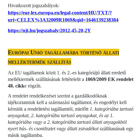
Hivatkozott jogszabályok:
https://eur-lex.europa.eu/legal-content/HU/TXT/?
uri=CELEX%3A32009R1069&qid=1646139238384
https://njt.hu/jogszabaly/2012-45-20-2Y
Európai Unió tagállamába történő állati
melléktermék szállítás
Az EU tagállamok közti 1. és 2.-es kategóriájú állati eredetű
melléktermék szállításának feltételelit a
1069/2009 EK rendelet
48. cikk
e rögzíti.
A rendelet rendelkezései szerint a gazdálkodóknak
tájékoztatniuk kell a származási tagállamot, és engedélyt kell
kérniük a rendeltetési tagállamtól, mielőtt
1. kategóriába tartozó
anyagokat, 2. kategóriába tartozó anyagokat, és az 1.
kategóriába vagy a 2. kategóriába tartozó állati anyagokból
nyert hús- és csontlisztet vagy állati zsiradékot
szállítanának egy
másik tagállamba.