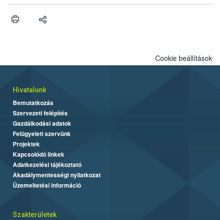
érésű szőlőkben is legyen lehetőség a károsító elleni további
védekezésre. Az Oroganic készítmény kis kiszerelésben kiskerti
felhasználók számára is elérhető és ökológiai termesztésben is
engedélyezett.
Cookie beállítások
Hivatalunk
Bemutatkozás
Szervezeti felépítés
Gazdálkodási adatok
Felügyeleti szervünk
Projektek
Kapcsolódó linkek
Adatkezelési tájékoztató
Akadálymentességi nyilatkozat
Üzemeltetési információ
Szakterületek