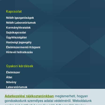
Kapcsolat
Nébih Igazgatóságok
Nébih Laboratóriumok
Kormányhivatalok
Sajtókapcsolat
Ügyfélszolgálat
Hatósági jogsegély
Élelmiszermentő Központ
Hírlevél feliratkozás
Gyakori kérdések
Élelmiszer
Állat
Növény
Laboratóriumok
Labor/Egyéb
Adatkezelési tájékoztatónkban
megismerheti, hogyan
gondoskodunk személyes adatai védelméről. Weboldalunk