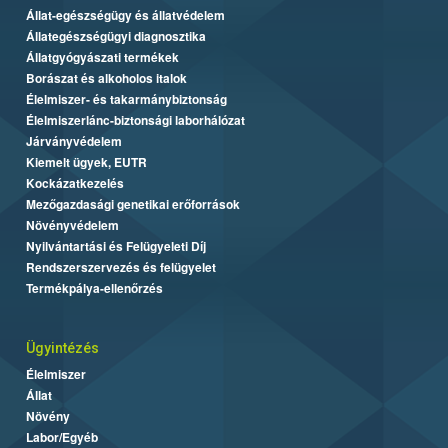
Állat-egészségügy és állatvédelem
Állategészségügyi diagnosztika
Állatgyógyászati termékek
Borászat és alkoholos italok
Élelmiszer- és takarmánybiztonság
Élelmiszerlánc-biztonsági laborhálózat
Járványvédelem
Kiemelt ügyek, EUTR
Kockázatkezelés
Mezőgazdasági genetikai erőforrások
Növényvédelem
Nyilvántartási és Felügyeleti Díj
Rendszerszervezés és felügyelet
Termékpálya-ellenőrzés
Ügyintézés
Élelmiszer
Állat
Növény
Labor/Egyéb