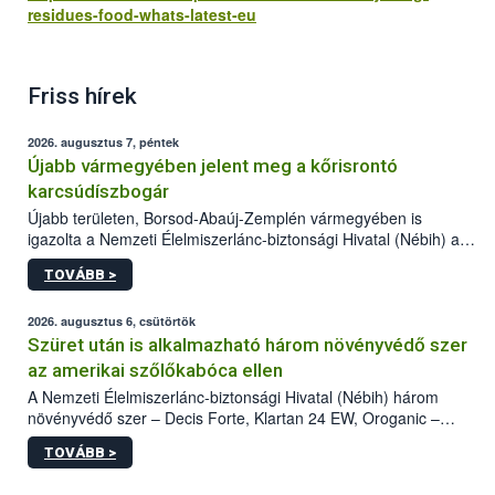
residues-food-whats-latest-eu
Friss hírek
2026. augusztus 7, péntek
Újabb vármegyében jelent meg a kőrisrontó
karcsúdíszbogár
Újabb területen, Borsod-Abaúj-Zemplén vármegyében is
igazolta a Nemzeti Élelmiszerlánc-biztonsági Hivatal (Nébih) a
kőrisrontó karcsúdíszbogár (Agrilus planipennis) jelenlétét. A
TOVÁBB >
kártevőt nem csak színcsapdában találták meg, de már fertőzött
fában is azonosították. A növényvédelmi szakemberek folytatják
az intenzív felderítést, emellett az intézkedéseket a szlovák
2026. augusztus 6, csütörtök
hatósággal is összehangolják a terjedés megállítása érdekében.
Szüret után is alkalmazható három növényvédő szer
az amerikai szőlőkabóca ellen
A Nemzeti Élelmiszerlánc-biztonsági Hivatal (Nébih) három
növényvédő szer – Decis Forte, Klartan 24 EW, Oroganic –
engedélyokiratát módosította, így azok a szüretet követően,
TOVÁBB >
egészen a vesszőérettség (BBCH 91) stádiumáig
felhasználhatóak a szőlőben. A kiterjesztések célja, hogy a korai