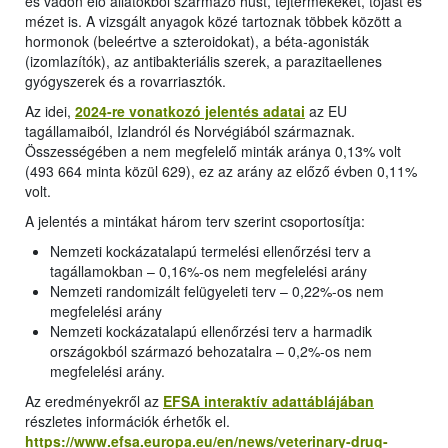
és vadon élő állatokból származó húst, tejtermékeket, tojást és
mézet is. A vizsgált anyagok közé tartoznak többek között a
hormonok (beleértve a szteroidokat), a béta-agonisták
(izomlazítók), az antibakteriális szerek, a parazitaellenes
gyógyszerek és a rovarriasztók.
Az idei,
2024-re vonatkozó jelentés adatai
az EU
tagállamaiból, Izlandról és Norvégiából származnak.
Összességében a nem megfelelő minták aránya 0,13% volt
(493 664 minta közül 629), ez az arány az előző évben 0,11%
volt.
A jelentés a mintákat három terv szerint csoportosítja:
Nemzeti kockázatalapú termelési ellenőrzési terv a
tagállamokban – 0,16%-os nem megfelelési arány
Nemzeti randomizált felügyeleti terv – 0,22%-os nem
megfelelési arány
Nemzeti kockázatalapú ellenőrzési terv a harmadik
országokból származó behozatalra – 0,2%-os nem
megfelelési arány.
Az eredményekről az
EFSA interaktív adattáblájában
részletes információk érhetők el.
https://www.efsa.europa.eu/en/news/veterinary-drug-