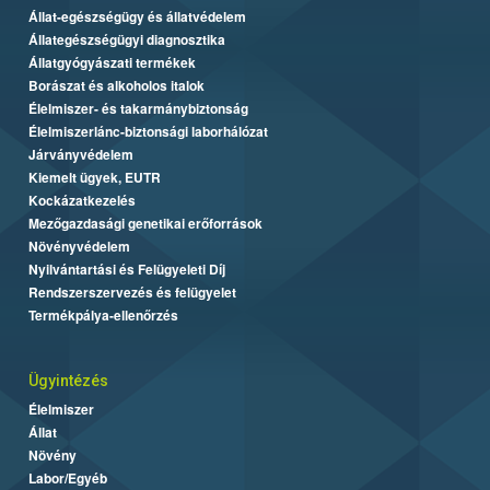
Állat-egészségügy és állatvédelem
Állategészségügyi diagnosztika
Állatgyógyászati termékek
Borászat és alkoholos italok
Élelmiszer- és takarmánybiztonság
Élelmiszerlánc-biztonsági laborhálózat
Járványvédelem
Kiemelt ügyek, EUTR
Kockázatkezelés
Mezőgazdasági genetikai erőforrások
Növényvédelem
Nyilvántartási és Felügyeleti Díj
Rendszerszervezés és felügyelet
Termékpálya-ellenőrzés
Ügyintézés
Élelmiszer
Állat
Növény
Labor/Egyéb