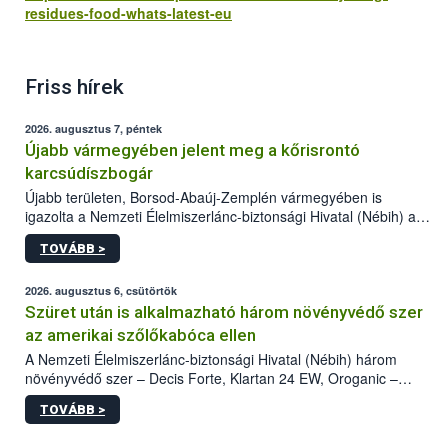
residues-food-whats-latest-eu
Friss hírek
2026. augusztus 7, péntek
Újabb vármegyében jelent meg a kőrisrontó
karcsúdíszbogár
Újabb területen, Borsod-Abaúj-Zemplén vármegyében is
igazolta a Nemzeti Élelmiszerlánc-biztonsági Hivatal (Nébih) a
kőrisrontó karcsúdíszbogár (Agrilus planipennis) jelenlétét. A
TOVÁBB >
kártevőt nem csak színcsapdában találták meg, de már fertőzött
fában is azonosították. A növényvédelmi szakemberek folytatják
az intenzív felderítést, emellett az intézkedéseket a szlovák
2026. augusztus 6, csütörtök
hatósággal is összehangolják a terjedés megállítása érdekében.
Szüret után is alkalmazható három növényvédő szer
az amerikai szőlőkabóca ellen
A Nemzeti Élelmiszerlánc-biztonsági Hivatal (Nébih) három
növényvédő szer – Decis Forte, Klartan 24 EW, Oroganic –
engedélyokiratát módosította, így azok a szüretet követően,
TOVÁBB >
egészen a vesszőérettség (BBCH 91) stádiumáig
felhasználhatóak a szőlőben. A kiterjesztések célja, hogy a korai