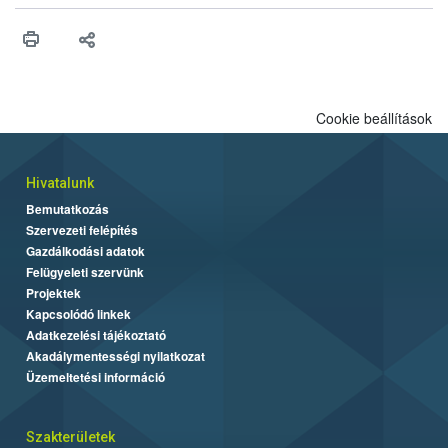
érésű szőlőkben is legyen lehetőség a károsító elleni további
védekezésre. Az Oroganic készítmény kis kiszerelésben kiskerti
felhasználók számára is elérhető és ökológiai termesztésben is
engedélyezett.
Cookie beállítások
Hivatalunk
Bemutatkozás
Szervezeti felépítés
Gazdálkodási adatok
Felügyeleti szervünk
Projektek
Kapcsolódó linkek
Adatkezelési tájékoztató
Akadálymentességi nyilatkozat
Üzemeltetési információ
Szakterületek