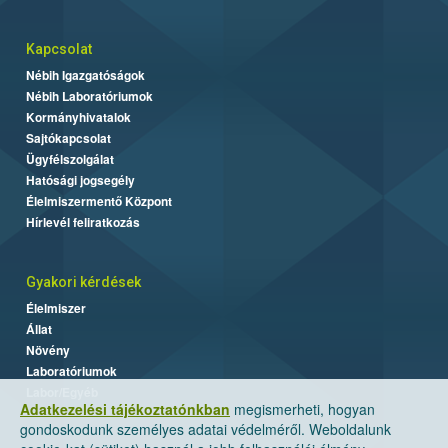
Kapcsolat
Nébih Igazgatóságok
Nébih Laboratóriumok
Kormányhivatalok
Sajtókapcsolat
Ügyfélszolgálat
Hatósági jogsegély
Élelmiszermentő Központ
Hírlevél feliratkozás
Gyakori kérdések
Élelmiszer
Állat
Növény
Laboratóriumok
Labor/Egyéb
Adatkezelési tájékoztatónkban
megismerheti, hogyan
gondoskodunk személyes adatai védelméről. Weboldalunk