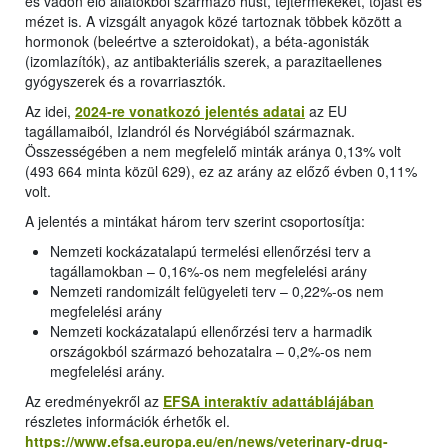
és vadon élő állatokból származó húst, tejtermékeket, tojást és
mézet is. A vizsgált anyagok közé tartoznak többek között a
hormonok (beleértve a szteroidokat), a béta-agonisták
(izomlazítók), az antibakteriális szerek, a parazitaellenes
gyógyszerek és a rovarriasztók.
Az idei,
2024-re vonatkozó jelentés adatai
az EU
tagállamaiból, Izlandról és Norvégiából származnak.
Összességében a nem megfelelő minták aránya 0,13% volt
(493 664 minta közül 629), ez az arány az előző évben 0,11%
volt.
A jelentés a mintákat három terv szerint csoportosítja:
Nemzeti kockázatalapú termelési ellenőrzési terv a
tagállamokban – 0,16%-os nem megfelelési arány
Nemzeti randomizált felügyeleti terv – 0,22%-os nem
megfelelési arány
Nemzeti kockázatalapú ellenőrzési terv a harmadik
országokból származó behozatalra – 0,2%-os nem
megfelelési arány.
Az eredményekről az
EFSA interaktív adattáblájában
részletes információk érhetők el.
https://www.efsa.europa.eu/en/news/veterinary-drug-