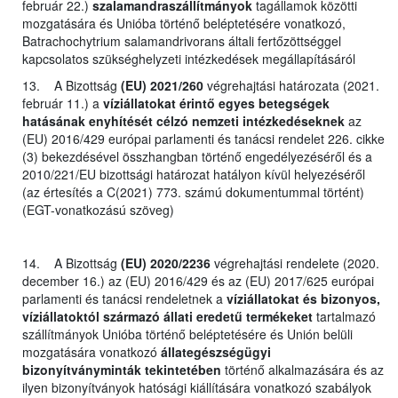
február 22.)
szalamandraszállítmányok
tagállamok közötti
mozgatására és Unióba történő beléptetésére vonatkozó,
Batrachochytrium salamandrivorans általi fertőzöttséggel
kapcsolatos szükséghelyzeti intézkedések megállapításáról
13. A Bizottság
(EU) 2021/260
végrehajtási határozata (2021.
február 11.) a
víziállatokat érintő egyes betegségek
hatásának enyhítését célzó nemzeti intézkedéseknek
az
(EU) 2016/429 európai parlamenti és tanácsi rendelet 226. cikke
(3) bekezdésével összhangban történő engedélyezéséről és a
2010/221/EU bizottsági határozat hatályon kívül helyezéséről
(az értesítés a C(2021) 773. számú dokumentummal történt)
(EGT-vonatkozású szöveg)
14. A Bizottság
(EU) 2020/2236
végrehajtási rendelete (2020.
december 16.) az (EU) 2016/429 és az (EU) 2017/625 európai
parlamenti és tanácsi rendeletnek a
víziállatokat és bizonyos,
víziállatoktól származó állati eredetű termékeket
tartalmazó
szállítmányok Unióba történő beléptetésére és Unión belüli
mozgatására vonatkozó
állategészségügyi
bizonyítványminták tekintetében
történő alkalmazására és az
ilyen bizonyítványok hatósági kiállítására vonatkozó szabályok