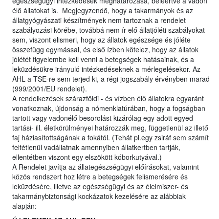
egészségügyi intézkedések meghatározása, beleértve a vadon
élő állatokat is. Megjegyzendő, hogy a takarmányok és az
állatgyógyászati készítmények nem tartoznak a rendelet
szabályozási körébe, továbbá nem ír elő állatjóléti szabályokat
sem, viszont elismeri, hogy az állatok egészsége és jóléte
összefügg egymással, és első ízben kötelez, hogy az állatok
jólétét figyelembe kell venni a betegségek hatásainak, és a
leküzdésükre irányuló intézkedéseknek a mérlegelésekor. Az
AHL a TSE-re sem terjed ki, a régi jogszabály érvényben marad
(999/2001/EU rendelet).
A rendelkezések szárazföldi - és vízben élő állatokra egyaránt
vonatkoznak, újdonság a nómenklatúrában, hogy a fogságban
tartott vagy vadonélő besorolást kizárólag egy adott egyed
tartási- ill. életkörülményei határozzák meg, függetlenül az illető
faj háziasítottságának a fokától. (Tehát pl.egy zsiráf sem számít
feltétlenül vadállatnak amennyiben állatkertben tartják,
ellentétben viszont egy elszökött kóborkutyával.)
A Rendelet javítja az állategészségügyi előírásokat, valamint
közös rendszert hoz létre a betegségek felismerésére és
leküzdésére, illetve az egészségügyi és az élelmiszer- és
takarmánybiztonsági kockázatok kezelésére az alábbiak
alapján: