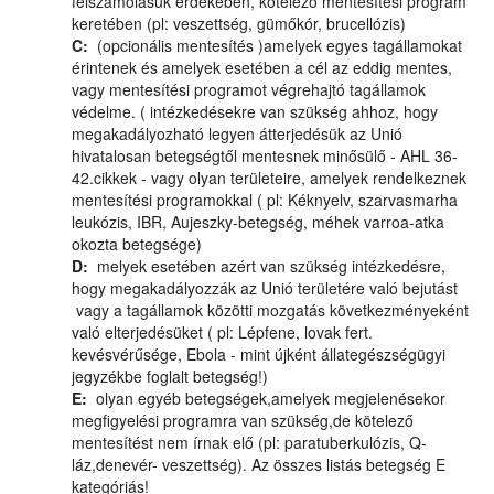
felszámolásuk érdekében, kötelező mentesítési program
keretében (pl: veszettség, gümőkór, brucellózis)
C:
(opcionális mentesítés )amelyek egyes tagállamokat
érintenek és amelyek esetében a cél az eddig mentes,
vagy mentesítési programot végrehajtó tagállamok
védelme. ( intézkedésekre van szükség ahhoz, hogy
megakadályozható legyen átterjedésük az Unió
hivatalosan betegségtől mentesnek minősülő - AHL 36-
42.cikkek - vagy olyan területeire, amelyek rendelkeznek
mentesítési programokkal ( pl: Kéknyelv, szarvasmarha
leukózis, IBR, Aujeszky-betegség, méhek varroa-atka
okozta betegsége)
D:
melyek esetében azért van szükség intézkedésre,
hogy megakadályozzák az Unió területére való bejutást
vagy a tagállamok közötti mozgatás következményeként
való elterjedésüket ( pl: Lépfene, lovak fert.
kevésvérűsége, Ebola - mint újként állategészségügyi
jegyzékbe foglalt betegség!)
E:
olyan egyéb betegségek,amelyek megjelenésekor
megfigyelési programra van szükség,de kötelező
mentesítést nem írnak elő (pl: paratuberkulózis, Q-
láz,denevér- veszettség). Az összes listás betegség E
kategóriás!