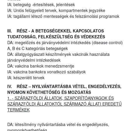
IA: betegség -értesítések, jelentések
IA: Uniós felügyeleti tervek, kompartmentek jegyzéke
IA: tagállami létező mentességek és felszámolási programok
III. RÉSZ - A BETEGSÉGEKKEL KAPCSOLATOS
TUDATOSSÁG, FELKÉSZÜLTSÉG ÉS VÉDEKEZÉS
DA: megelőzés és járványvédelmi intézkedés (disease control)
A, B és C kategóriás betegségek
DA: állatgyógyászati készítmények vakcinák használata
járványvédelmi intézkedések
DA: vakcina bankok menedzsmentje
IA: vakcina bankokra vonatkozó szabályok
IA: készenléti tervek
IV. RÉSZ – NYILVÁNTARTÁSBA VÉTEL, ENGEDÉLYEZÉS,
NYOMON KÖVETHETŐSÉG ÉS MOZGATÁS
1. - SZÁRAZFÖLDI ÁLLATOK, SZAPORÍTÓANYAGOK ÉS
SZÁRAZFÖLDI ÁLLATOKTÓL SZÁRMAZÓ ÁLLATI EREDETŰ
TERMÉKEK
DA: létesítmény nyilvántartásba vétel és engedélyezés,
nyomonkövethetőség