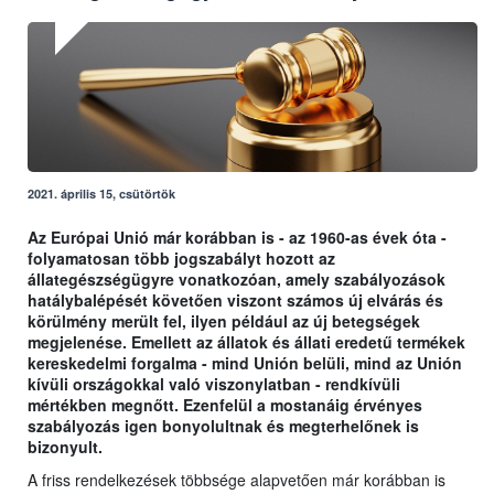
2021. április 15, csütörtök
Az Európai Unió már korábban is - az 1960-as évek óta -
folyamatosan több jogszabályt hozott az
állategészségügyre vonatkozóan, amely szabályozások
hatálybalépését követően viszont számos új elvárás és
körülmény merült fel, ilyen például az új betegségek
megjelenése. Emellett az állatok és állati eredetű termékek
kereskedelmi forgalma - mind Unión belüli, mind az Unión
kívüli országokkal való viszonylatban - rendkívüli
mértékben megnőtt. Ezenfelül a mostanáig érvényes
szabályozás igen bonyolultnak és megterhelőnek is
bizonyult.
A friss rendelkezések többsége alapvetően már korábban is