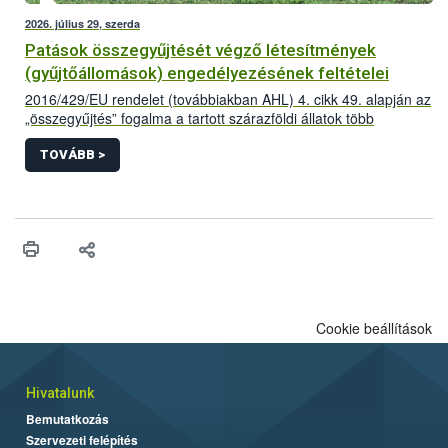
2026. július 29, szerda
Patások összegyűjtését végző létesítmények
(gyűjtőállomások) engedélyezésének feltételei
2016/429/EU rendelet (továbbiakban AHL) 4. cikk 49. alapján az
„összegyűjtés” fogalma a tartott szárazföldi állatok több
létesítményből történő összegyűjtése az adott állatfajra
vonatkozóan előírt minimum tartózkodási időnél rövidebb
TOVÁBB >
időszakra vonatkozik,
Cookie beállítások
Hivatalunk
Bemutatkozás
Szervezeti felépítés