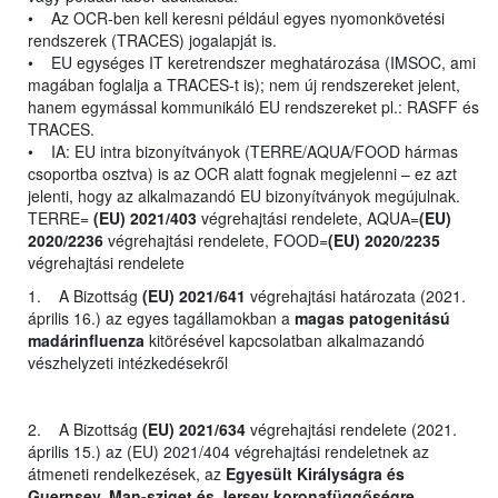
• Az OCR-ben kell keresni például egyes nyomonkövetési
rendszerek (TRACES) jogalapját is.
• EU egységes IT keretrendszer meghatározása (IMSOC, ami
magában foglalja a TRACES-t is); nem új rendszereket jelent,
hanem egymással kommunikáló EU rendszereket pl.: RASFF és
TRACES.
• IA: EU intra bizonyítványok (TERRE/AQUA/FOOD hármas
csoportba osztva) is az OCR alatt fognak megjelenni – ez azt
jelenti, hogy az alkalmazandó EU bizonyítványok megújulnak.
TERRE=
(EU) 2021/403
végrehajtási rendelete, AQUA=
(EU)
2020/2236
végrehajtási rendelete, FOOD=
(EU) 2020/2235
végrehajtási rendelete
1. A Bizottság
(EU) 2021/641
végrehajtási határozata (2021.
április 16.) az egyes tagállamokban a
magas patogenitású
madárinfluenza
kitörésével kapcsolatban alkalmazandó
vészhelyzeti intézkedésekről
2. A Bizottság
(EU) 2021/634
végrehajtási rendelete (2021.
április 15.) az (EU) 2021/404 végrehajtási rendeletnek az
átmeneti rendelkezések, az
Egyesült Királyságra és
Guernsey, Man-sziget és Jersey koronafüggőségre