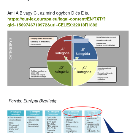
Ami A,B vagy C , az mind egyben D és E is.
https://eur-lex.europa.eu/legal-content/EN/TXT/?
qid=1569746710972&uri=CELEX:32018R1882
Forrás: Európai Bizottság