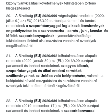
bizonyítványkiállítási követelmények tekintetében történő
kiegészítéséről
20. A Bizottság
(EU) 2020/999
végrehajtási rendelete (2020.
július 9.) az (EU) 2016/429 európai parlamenti és tanácsi
rendeletnek
a szaporítóanyaggal foglalkozó létesítmények
engedélyezése és a szarvasmarha-, sertés-, juh-, kecske- és
lófélék szaporítóanyagainak
nyomonkövethetősége
tekintetében történő alkalmazására vonatkozó szabályok
megállapításáról
21. A Bizottság
(EU) 2020/692
felhatalmazáson alapuló
rendelete (2020. január 30.) az (EU) 2016/429 európai
parlamenti és tanácsi rendeletnek
az egyes állatok,
szaporítóanyagok és állati eredetű termékek
szállítmányainak az Unióba való beléptetésére
, valamint a
beléptetést követő mozgatására és kezelésére vonatkozó
szabályok tekintetében történő kiegészítéséről
22. A Bizottság
(EU) 2020/686
felhatalmazáson alapuló
rendelete (2019. december 17.) az (EU) 2016/429 európai
parlamenti és tanácsi rendeletnek a
szaporítóanyaggal