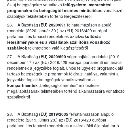
és új betegségekre vonatkozó
felügyeletre, mentesítési
programokra és betegségtől mentes minősítésre
vonatkozó
szabályok tekintetében történő kiegészítéséről
26. A Bizottság
(EU) 2020/691
felhatalmazáson alapuló
rendelete (2020. január 30.) az (EU) 2016/429 európai
parlamenti és tanácsi rendeletnek az
akvakultúrás
létesítményekre és a víziállatok szállítóira vonatkozó
szabályok
tekintetében való kiegészítéséről
27. A Bizottság
(EU) 2020/690
végrehajtási rendelete (2019.
december 17.) az (EU) 2016/429 európai parlamenti és tanácsi
rendeletnek a jegyzékbe foglalt, uniós felügyeleti programok alá
tartozó betegségek, e programok földrajzi hatálya, valamint a
jegyzékbe foglalt betegségek vonatkozásában a
kompartmentek
„betegségtől mentes” minősítése
megállapításának tekintetében történő alkalmazására vonatkozó
szabályokról
28. A Bizottság
(EU) 2019/2035
felhatalmazáson alapuló
rendelete (2019. június 28.) az (EU) 2016/429 európai
parlamenti és tanácsi rendeletnek a szárazföldi állatokat tartó