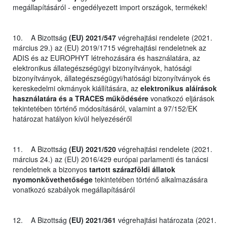
megállapításáról - engedélyezett import országok, termékek!
10. A Bizottság
(EU) 2021/547
végrehajtási rendelete (2021.
március 29.) az (EU) 2019/1715 végrehajtási rendeletnek az
ADIS és az EUROPHYT létrehozására és használatára, az
elektronikus állategészségügyi bizonyítványok, hatósági
bizonyítványok, állategészségügyi/hatósági bizonyítványok és
kereskedelmi okmányok kiállítására, az
elektronikus aláírások
használatára és a TRACES működésére
vonatkozó eljárások
tekintetében történő módosításáról, valamint a 97/152/EK
határozat hatályon kívül helyezéséről
11. A Bizottság
(EU) 2021/520
végrehajtási rendelete (2021.
március 24.) az (EU) 2016/429 európai parlamenti és tanácsi
rendeletnek a bizonyos
tartott szárazföldi állatok
nyomonkövethetősége
tekintetében történő alkalmazására
vonatkozó szabályok megállapításáról
12. A Bizottság
(EU) 2021/361
végrehajtási határozata (2021.