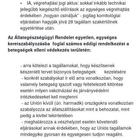
• IA, végrehajtási jogi aktus: sokkal inkább technikai
jellegűbb kiegészítő előírások az egységes végrehajtás
érdekében „hogyan csináljuk” - jogilag komitológiai
eljárásban hagyják jóvá 28 tagállam szakértőinek
egyetértése után.
Az Állategészségügyi Rendelet egyetlen, egységes
keretszabályozásba foglal számos eddigi rendelkezést a
betegségek elleni védekezés területén:
- arra kötelezi a tagállamokat, hogy készítsenek
készenléti tervet bizonyos betegségek kezelésére
- konkrét szabályokat ír elő arra vonatkozóan, hogy
valamely betegség igazolt vagy feltételezett kitörése
esetén milyen vakcinázási és járványvédelmi
intézkedéseket kell megtenni
- az Unión kívüli (ún. harmadik) országokra vonatkozóan
szabályozza az állatszállításokat mint a behozatal, mint
pedig a kivitel tekintetében
- meghatározza a vészhelyzet esetén követendő
eljárásokat annak érdekében, hogy az Uniós tagállamok
mindegyike gyorsan és egységesen tudjon reagálni.