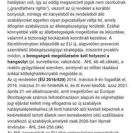
hatályban volt, így az eddig megszerzett jogok nem csorbulnak
(„grandfathers rights”), viszont az új rendelet a korábbi
bonyolult, mintegy 40 irányelvből és rendeletből álló
szabályozást egyetlen olyan jogszabállyal váltja fel, amely
átfogóan szabályozza az állategészségügy területét. Ezáltal
könnyebbé válik az állatbetegségek megelőzése és leküzdése,
valamint a biztonsági kockázatok koordinált kezelése. A
Kerettörvényben kifejeződik az EU új, alapvetően prevenció
szemléletű állategészségügyi stratégiája, miszerint proaktív
módon, a
betegségek megelőzésére kell helyezni a
hangsúlyt
(pl. surveillance, vakcináció - AHL 46-48.cikkek), a
reaktív gyógyítással szemben, amelynél az előbbi ráadásul
sokkal költséghatékonyabb megoldás is.
Az új rendeletet
(EU 2016/429)
2016. március 9-én fogadták el,
2016. március 31-én hirdették ki, és öt évvel később, azaz 2021.
április 21-vel alkalmazandó, amit megelőzően az Európai
Bizottságnak számos felhatalmazáson alapuló és végrehajtási
jogi eljárást kellett még elfogadnia az új szabályok
hatálybaléptetéséhez.(A fenti határidő alól kivételt képeznek a
kedvtelésből tartott állatok nem kereskedelmi célú szállítására
vonatkozó új szabályok,amelyek csak 2026-ban lépnek
érvénybe - AHL 244-256.cikk)
Az AHL korszerűsíti az EU állat-egészségügyi jogszabályait