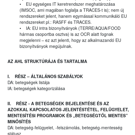
• EU egységes IT keretrendszer meghatározása
(IMSOC, ami magában foglalja a TRACES-t is); nem új
rendszereket jelent, hanem egymással kommunikáló EU
rendszereket pl.: RASFF és TRACES.
• IA: EU intra bizonyítványok (TERRE/AQUA/FOOD
hármas csoportba osztva) is az OCR alatt fognak
megjelenni – ez azt jelenti, hogy az alkalmazandó EU
bizonyítványok megújulnak.
AZ AHL STRUKTÚRÁJA ÉS TARTALMA
I. RÉSZ – ÁLTALÁNOS SZABÁLYOK
DA: betegségek listája
IA: betegségek kategorizálása
II. RÉSZ - A BETEGSÉGEK BEJELENTÉSE ÉS AZ
AZOKKAL KAPCSOLATOS JELENTÉSTÉTEL, FELÜGYELET,
MENTESÍTÉSI PROGRAMOK ÉS „BETEGSÉGTŐL MENTES”
MINŐSÍTÉS
DA: betegség-felügyelet, -felszámolás, betegség-mentesség
státusz