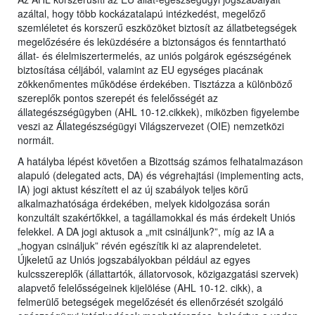
azáltal, hogy több kockázatalapú intézkedést, megelőző
szemléletet és korszerű eszközöket biztosít az állatbetegségek
megelőzésére és leküzdésére a biztonságos és fenntartható
állat- és élelmiszertermelés, az uniós polgárok egészségének
biztosítása céljából, valamint az EU egységes piacának
zökkenőmentes működése érdekében. Tisztázza a különböző
szereplők pontos szerepét és felelősségét az
állategészségügyben (AHL 10-12.cikkek), miközben figyelembe
veszi az Állategészségügyi Világszervezet (OIE) nemzetközi
normáit.
A hatályba lépést követően a Bizottság számos felhatalmazáson
alapuló (delegated acts, DA) és végrehajtási (implementing acts,
IA) jogi aktust készített el az új szabályok teljes körű
alkalmazhatósága érdekében, melyek kidolgozása során
konzultált szakértőkkel, a tagállamokkal és más érdekelt Uniós
felekkel. A DA jogi aktusok a „mit csináljunk?”, míg az IA a
„hogyan csináljuk” révén egészítik ki az alaprendeletet.
Újkeletű az Uniós jogszabályokban például az egyes
kulcsszereplők (állattartók, állatorvosok, közigazgatási szervek)
alapvető felelősségeinek kijelölése (AHL 10-12. cikk), a
felmerülő betegségek megelőzését és ellenőrzését szolgáló