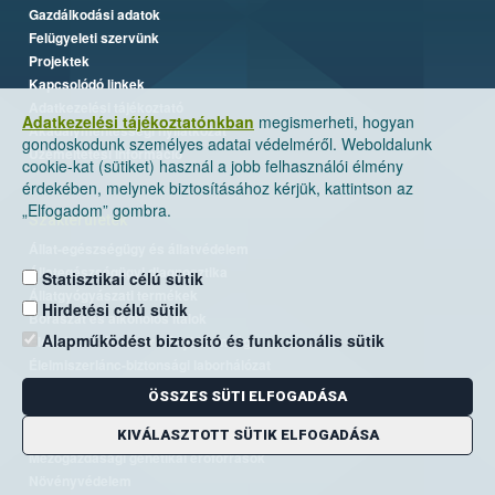
Gazdálkodási adatok
Felügyeleti szervünk
Projektek
Kapcsolódó linkek
Adatkezelési tájékoztató
Adatkezelési tájékoztatónkban
megismerheti, hogyan
Akadálymentességi nyilatkozat
gondoskodunk személyes adatai védelméről. Weboldalunk
Üzemeltetési információ
cookie-kat (sütiket) használ a jobb felhasználói élmény
érdekében, melynek biztosításához kérjük, kattintson az
„Elfogadom” gombra.
Szakterületek
Állat-egészségügy és állatvédelem
Állategészségügyi diagnosztika
Statisztikai célú sütik
Állatgyógyászati termékek
Hirdetési célú sütik
Borászat és alkoholos italok
Alapműködést biztosító és funkcionális sütik
Élelmiszer- és takarmánybiztonság
Élelmiszerlánc-biztonsági laborhálózat
Járványvédelem
ÖSSZES SÜTI ELFOGADÁSA
Kiemelt ügyek, EUTR
Kockázatkezelés
KIVÁLASZTOTT SÜTIK ELFOGADÁSA
Mezőgazdasági genetikai erőforrások
Növényvédelem