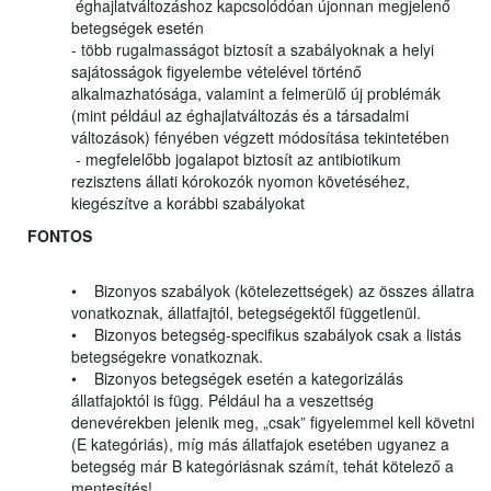
éghajlatváltozáshoz kapcsolódóan újonnan megjelenő
betegségek esetén
- több rugalmasságot biztosít a szabályoknak a helyi
sajátosságok figyelembe vételével történő
alkalmazhatósága, valamint a felmerülő új problémák
(mint például az éghajlatváltozás és a társadalmi
változások) fényében végzett módosítása tekintetében
- megfelelőbb jogalapot biztosít az antibiotikum
rezisztens állati kórokozók nyomon követéséhez,
kiegészítve a korábbi szabályokat
FONTOS
• Bizonyos szabályok (kötelezettségek) az összes állatra
vonatkoznak, állatfajtól, betegségektől függetlenül.
• Bizonyos betegség-specifikus szabályok csak a listás
betegségekre vonatkoznak.
• Bizonyos betegségek esetén a kategorizálás
állatfajoktól is függ. Például ha a veszettség
denevérekben jelenik meg, „csak” figyelemmel kell követni
(E kategóriás), míg más állatfajok esetében ugyanez a
betegség már B kategóriásnak számít, tehát kötelező a
mentesítés!