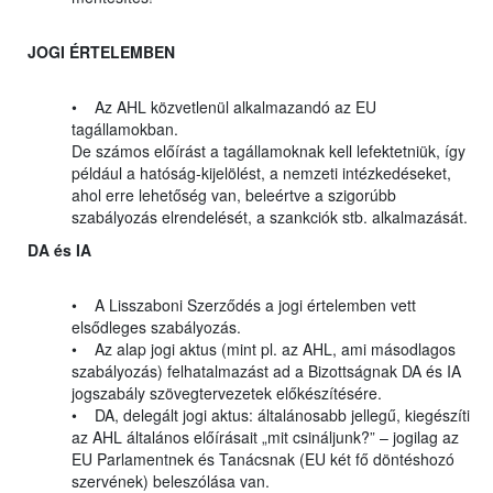
JOGI ÉRTELEMBEN
• Az AHL közvetlenül alkalmazandó az EU
tagállamokban.
De számos előírást a tagállamoknak kell lefektetniük, így
például a hatóság-kijelölést, a nemzeti intézkedéseket,
ahol erre lehetőség van, beleértve a szigorúbb
szabályozás elrendelését, a szankciók stb. alkalmazását.
DA és IA
• A Lisszaboni Szerződés a jogi értelemben vett
elsődleges szabályozás.
• Az alap jogi aktus (mint pl. az AHL, ami másodlagos
szabályozás) felhatalmazást ad a Bizottságnak DA és IA
jogszabály szövegtervezetek előkészítésére.
• DA, delegált jogi aktus: általánosabb jellegű, kiegészíti
az AHL általános előírásait „mit csináljunk?” – jogilag az
EU Parlamentnek és Tanácsnak (EU két fő döntéshozó
szervének) beleszólása van.