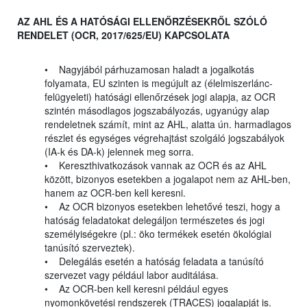
AZ AHL ÉS A HATÓSÁGI ELLENŐRZÉSEKRŐL SZÓLÓ
RENDELET (OCR, 2017/625/EU) KAPCSOLATA
• Nagyjából párhuzamosan haladt a jogalkotás
folyamata, EU szinten is megújult az (élelmiszerlánc-
felügyeleti) hatósági ellenőrzések jogi alapja, az OCR
szintén másodlagos jogszabályozás, ugyanúgy alap
rendeletnek számít, mint az AHL, alatta ún. harmadlagos
részlet és egységes végrehajtást szolgáló jogszabályok
(IA-k és DA-k) jelennek meg sorra.
• Kereszthivatkozások vannak az OCR és az AHL
között, bizonyos esetekben a jogalapot nem az AHL-ben,
hanem az OCR-ben kell keresni.
• Az OCR bizonyos esetekben lehetővé teszi, hogy a
hatóság feladatokat delegáljon természetes és jogi
személyiségekre (pl.: öko termékek esetén ökológiai
tanúsító szerveztek).
• Delegálás esetén a hatóság feladata a tanúsító
szervezet vagy például labor auditálása.
• Az OCR-ben kell keresni például egyes
nyomonkövetési rendszerek (TRACES) jogalapját is.