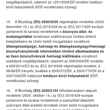
megállapításáról, valamint az 1251/2008/EK rendelet hatályon
kívül helyezéséről (EGT-vonatkozású szöveg)
15. A Bizottság
(EU) 2020/2235
végrehajtási rendelete (2020.
december 16.) az (EU) 2016/429 és az (EU) 2017/625 európai
parlamenti és tanácsi rendeletnek a
bizonyos állat- és
árukategóriákat
tartalmazó szállítmányok Unióba történő
beléptetésére és Unión belüli mozgatására vonatkozó
állategészségügyi, hatósági és állategészségügyi/hatósági
bizonyítványminták tekintetében történő alkalmazására és
az ilyen bizonyítványok hatósági kiállítására
vonatkozó
szabályok megállapításáról, valamint az 599/2004/EK rendelet,
a 636/2014/EU és az (EU) 2019/628 végrehajtási rendelet, a
98/68/EK irányelv, továbbá a 2000/572/EK, a 2003/779/EK és a
2007/240/EK határozat
hatályon kívül helyezéséről
(EGT-
vonatkozású szöveg)
16. A Bizottság
(EU) 2020/2154
felhatalmazáson alapuló
rendelete (2020. október 14.) az (EU) 2016/429 európai
parlamenti és tanácsi rendeletnek a szárazföldi állatoktól
származó állati eredetű termékek Unión belüli mozgatására
vonatkozó állategészségügyi, bizonyítványkiállítási és