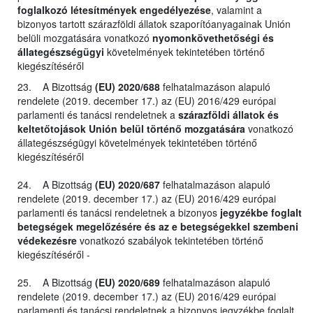
foglalkozó létesítmények engedélyezése
, valamint a
bizonyos tartott szárazföldi állatok szaporítóanyagainak Unión
belüli mozgatására vonatkozó
nyomonkövethetőségi és
állategészségügyi
követelmények tekintetében történő
kiegészítéséről
23. A Bizottság
(EU) 2020/688
felhatalmazáson alapuló
rendelete (2019. december 17.) az (EU) 2016/429 európai
parlamenti és tanácsi rendeletnek a
szárazföldi állatok és
keltetőtojások Unión belül történő mozgatására
vonatkozó
állategészségügyi követelmények tekintetében történő
kiegészítéséről
24. A Bizottság
(EU) 2020/687
felhatalmazáson alapuló
rendelete (2019. december 17.) az (EU) 2016/429 európai
parlamenti és tanácsi rendeletnek a bizonyos
jegyzékbe foglalt
betegségek megelőzésére és az e betegségekkel szembeni
védekezésre
vonatkozó szabályok tekintetében történő
kiegészítéséről -
25. A Bizottság
(EU) 2020/689
felhatalmazáson alapuló
rendelete (2019. december 17.) az (EU) 2016/429 európai
parlamenti és tanácsi rendeletnek a bizonyos jegyzékbe foglalt