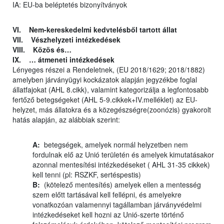
IA: EU-ba beléptetés bizonyítványok
VI. Nem-kereskedelmi kedvtelésből tartott állat
VII. Vészhelyzeti intézkedések
VIII. Közös és…
IX. … átmeneti intézkedések
Lényeges részei a Rendeletnek, (EU 2018/1629; 2018/1882)
amelyben járványügyi kockázatok alapján jegyzékbe foglal
állatfajokat (AHL 8.cikk), valamint kategorizálja a legfontosabb
fertőző betegségeket (AHL 5-9.cikkek+IV.melléklet) az EU-
helyzet, más állatokra és a közegészségre(zoonózis) gyakorolt
hatás alapján, az alábbiak szerint:
A:
betegségek, amelyek normál helyzetben nem
fordulnak elő az Unió területén és amelyek kimutatásakor
azonnal mentesítési intézkedéseket ( AHL 31-35 cikkek)
kell tenni (pl: RSZKF, sertéspestis)
B:
(kötelező mentesítés) amelyek ellen a mentesség
szem előtt tartásával kell fellépni, és amelyekre
vonatkozóan valamennyi tagállamban járványvédelmi
intézkedéseket kell hozni az Unió-szerte történő