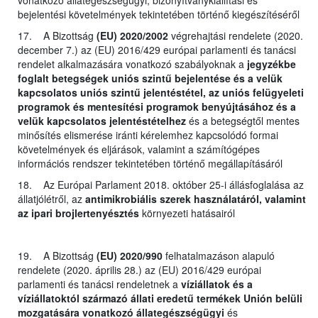
bejelentési követelmények tekintetében történő kiegészítéséről
17. A Bizottság
(EU) 2020/2002
végrehajtási rendelete (2020.
december 7.) az (EU) 2016/429 európai parlamenti és tanácsi
rendelet alkalmazására vonatkozó szabályoknak a
jegyzékbe
foglalt betegségek uniós szintű bejelentése és a velük
kapcsolatos uniós szintű jelentéstétel, az uniós felügyeleti
programok és mentesítési programok benyújtásához és a
velük kapcsolatos jelentéstételhez
és a betegségtől mentes
minősítés elismerése iránti kérelemhez kapcsolódó formai
követelmények és eljárások, valamint a számítógépes
információs rendszer tekintetében történő megállapításáról
18. Az Európai Parlament 2018. október 25-i állásfoglalása az
állatjólétről, az
antimikrobiális szerek használatáról, valamint
az ipari brojlertenyésztés
környezeti hatásairól
19. A Bizottság
(EU) 2020/990
felhatalmazáson alapuló
rendelete (2020. április 28.) az (EU) 2016/429 európai
parlamenti és tanácsi rendeletnek a
víziállatok és a
víziállatoktól származó állati eredetű termékek Unión belüli
mozgatására vonatkozó állategészségügyi
és