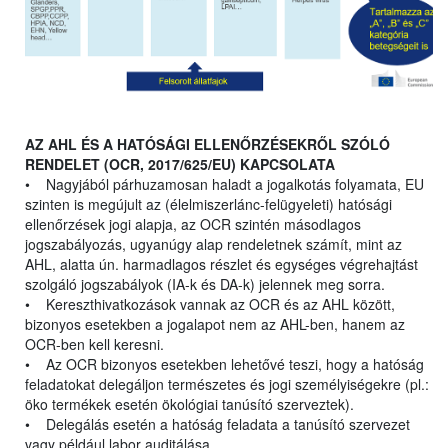
AZ AHL ÉS A HATÓSÁGI ELLENŐRZÉSEKRŐL SZÓLÓ
RENDELET (OCR, 2017/625/EU) KAPCSOLATA
• Nagyjából párhuzamosan haladt a jogalkotás folyamata, EU
szinten is megújult az (élelmiszerlánc-felügyeleti) hatósági
ellenőrzések jogi alapja, az OCR szintén másodlagos
jogszabályozás, ugyanúgy alap rendeletnek számít, mint az
AHL, alatta ún. harmadlagos részlet és egységes végrehajtást
szolgáló jogszabályok (IA-k és DA-k) jelennek meg sorra.
• Kereszthivatkozások vannak az OCR és az AHL között,
bizonyos esetekben a jogalapot nem az AHL-ben, hanem az
OCR-ben kell keresni.
• Az OCR bizonyos esetekben lehetővé teszi, hogy a hatóság
feladatokat delegáljon természetes és jogi személyiségekre (pl.:
öko termékek esetén ökológiai tanúsító szerveztek).
• Delegálás esetén a hatóság feladata a tanúsító szervezet
vagy például labor auditálása.