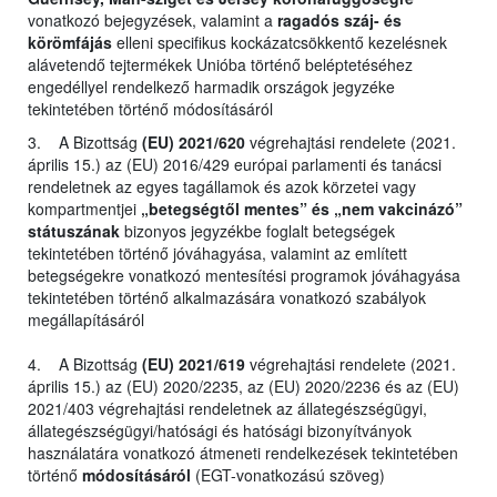
vonatkozó bejegyzések, valamint a
ragadós száj- és
körömfájás
elleni specifikus kockázatcsökkentő kezelésnek
alávetendő tejtermékek Unióba történő beléptetéséhez
engedéllyel rendelkező harmadik országok jegyzéke
tekintetében történő módosításáról
3. A Bizottság
(EU) 2021/620
végrehajtási rendelete (2021.
április 15.) az (EU) 2016/429 európai parlamenti és tanácsi
rendeletnek az egyes tagállamok és azok körzetei vagy
kompartmentjei
„betegségtől mentes” és „nem vakcinázó”
státuszának
bizonyos jegyzékbe foglalt betegségek
tekintetében történő jóváhagyása, valamint az említett
betegségekre vonatkozó mentesítési programok jóváhagyása
tekintetében történő alkalmazására vonatkozó szabályok
megállapításáról
4. A Bizottság
(EU) 2021/619
végrehajtási rendelete (2021.
április 15.) az (EU) 2020/2235, az (EU) 2020/2236 és az (EU)
2021/403 végrehajtási rendeletnek az állategészségügyi,
állategészségügyi/hatósági és hatósági bizonyítványok
használatára vonatkozó átmeneti rendelkezések tekintetében
történő
módosításáról
(EGT-vonatkozású szöveg)