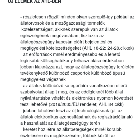
ÚJ ELEMEK AZ AHL-BEN
- részletesen rögzíti minden olyan szereplő-így például az
állatorvosok és a mezőgazdasági termelők
kötelezettségeit, akiknek szerepük van az állatok
egészségének megóvásában, tisztázza az
állategészségügy kapcsán előírt bejelentési és
megfigyelési kötelezettségeket (AHL 18-22; 24-28.cikkek)
- az erőforrások minél eredményesebb és a lehető
leginkább költséghatékony felhasználása érdekében
jobban kiaknázza azt, hogy az állategészségügy területén
tevékenykedő különböző csoportok különböző típusú
megfigyelést végeznek
- az állatok különböző kategóriáira vonatkozóan eltérő
szabályokat állapít meg, és az eddigieknél több állat
nyilvántartásba vételét és elektronikus nyomon követését
teszi lehetővé (2019/2035/EU rendelet; AHL 84.cikk)
- jobban lehetővé teszi az új technológiáknak (pl. az
állatok elektronikus azonosításának és regisztrációjának)
a használatát az állategészségügy terén
- keretet hoz létre az állatbetegségek minél koraibb
észlelésére és megfékezésére, többek között az