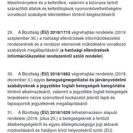
létesítményekre és a keltetőkre, valamint a bizonyos tartott
szárazföldi állatok és keltetőtojások nyomonkövethetőségére
vonatkozó szabályok tekintetében történő kiegészítéséről
29. A Bizottság
(EU) 2019/1715
végrehajtási rendelete (2019.
szeptember 30.) a hatósági ellenőrzések információkezelési
rendszerének és a rendszer elemeinek működésére vonatkozó
szabályok megállapításáról (
a hatósági ellenőrzések
információkezelési rendszeréről szóló rendelet
)
30. A Bizottság (
EU) 2018/1882
végrehajtási rendelete (2018.
december 3.) egyes
betegségmegelőzési és járványvédelmi
szabályoknak a jegyzékbe foglalt betegségek kategóriáira
történő alkalmazásáról, valamint a jegyzékbe foglalt betegségek
terjedésére nézve számottevő kockázatot jelentő fajok és
fajcsoportok jegyzékének megállapításáról
31. A Bizottság
(EU) 2018/1629
felhatalmazáson alapuló
rendelete (2018. július 25.) a betegségeknek a fertőző
állatbetegségekről és egyes állategészségügyi jogi aktusok
módosításáról és hatályon kívül helyezéséről szóló (EU)