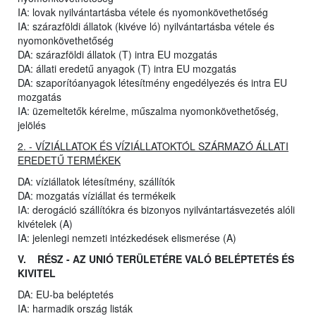
IA: lovak nyilvántartásba vétele és nyomonkövethetőség
IA: szárazföldi állatok (kivéve ló) nyilvántartásba vétele és
nyomonkövethetőség
DA: szárazföldi állatok (T) intra EU mozgatás
DA: állati eredetű anyagok (T) intra EU mozgatás
DA: szaporítóanyagok létesítmény engedélyezés és intra EU
mozgatás
IA: üzemeltetők kérelme, műszalma nyomonkövethetőség,
jelölés
2. - VÍZIÁLLATOK ÉS VÍZIÁLLATOKTÓL SZÁRMAZÓ ÁLLATI
EREDETŰ TERMÉKEK
DA: víziállatok létesítmény, szállítók
DA: mozgatás víziállat és termékeik
IA: derogáció szállítókra és bizonyos nyilvántartásvezetés alóli
kivételek (A)
IA: jelenlegi nemzeti intézkedések elismerése (A)
V. RÉSZ - AZ UNIÓ TERÜLETÉRE VALÓ BELÉPTETÉS ÉS
KIVITEL
DA: EU-ba beléptetés
IA: harmadik ország listák