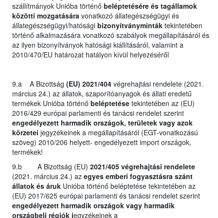
szállítmányok Unióba történő
beléptetésére és tagállamok
közötti mozgatására
vonatkozó állategészségügyi és
állategészségügyi/hatósági
bizonyítványminták
tekintetében
történő alkalmazására vonatkozó szabályok megállapításáról és
az ilyen bizonyítványok hatósági kiállításáról, valamint a
2010/470/EU határozat hatályon kívül helyezéséről
9.a A Bizottság
(EU) 2021/404
végrehajtási rendelete (2021.
március 24.) az állatok, szaporítóanyagok és állati eredetű
termékek Unióba történő
beléptetése
tekintetében az (EU)
2016/429 európai parlamenti és tanácsi rendelet szerint
engedélyezett harmadik országok, területek vagy azok
körzetei
jegyzékeinek a megállapításáról (EGT-vonatkozású
szöveg) 2010/206 helyett- engedélyezett import országok,
termékek!
9.b A Bizottság (EU)
2021/405 végrehajtási rendelete
(2021. március 24.) az
egyes emberi fogyasztásra szánt
állatok és áruk
Unióba történő beléptetése tekintetében az
(EU) 2017/625 európai parlamenti és tanácsi rendelet szerint
engedélyezett harmadik országok vagy harmadik
országbeli régiók j
egyzékeinek a