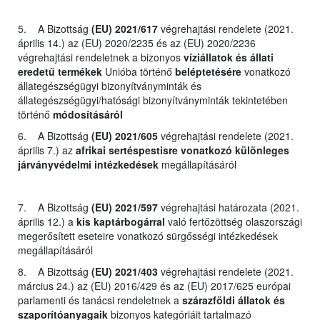
5. A Bizottság
(EU) 2021/617
végrehajtási rendelete (2021.
április 14.) az (EU) 2020/2235 és az (EU) 2020/2236
végrehajtási rendeletnek a bizonyos
víziállatok és állati
eredetű termékek
Unióba történő
beléptetésére
vonatkozó
állategészségügyi bizonyítványminták és
állategészségügyi/hatósági bizonyítványminták tekintetében
történő
módosításáról
6. A Bizottság
(EU) 2021/605
végrehajtási rendelete (2021.
április 7.) az
afrikai sertéspestisre vonatkozó különleges
járványvédelmi intézkedések
megállapításáról
7. A Bizottság
(EU) 2021/597
végrehajtási határozata (2021.
április 12.) a
kis kaptárbogárral
való fertőzöttség olaszországi
megerősített eseteire vonatkozó sürgősségi intézkedések
megállapításáról
8. A Bizottság
(EU) 2021/403
végrehajtási rendelete (2021.
március 24.) az (EU) 2016/429 és az (EU) 2017/625 európai
parlamenti és tanácsi rendeletnek a
szárazföldi állatok és
szaporítóanyagaik
bizonyos kategóriáit tartalmazó