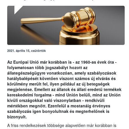
2021. április 15, csütörtök
Az Európai Unió már korábban is - az 1960-as évek óta -
folyamatosan több jogszabályt hozott az
állategészségügyre vonatkozóan, amely szabályozások
hatálybalépését követően viszont számos új elvárás és
körülmény merült fel, ilyen például az új betegségek
megjelenése. Emellett az állatok és állati eredetű termékek
kereskedelmi forgalma - mind Unión belüli, mind az Unión
kívüli országokkal való viszonylatban - rendkívüli
mértékben megnőtt. Ezenfelül a mostanáig érvényes
szabályozás igen bonyolultnak és megterhelőnek is
bizonyult.
A friss rendelkezések többsége alapvetően már korábban is