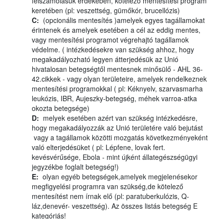
felszámolásuk érdekében, kötelező mentesítési program
keretében (pl: veszettség, gümőkór, brucellózis)
C:
(opcionális mentesítés )amelyek egyes tagállamokat
érintenek és amelyek esetében a cél az eddig mentes,
vagy mentesítési programot végrehajtó tagállamok
védelme. ( intézkedésekre van szükség ahhoz, hogy
megakadályozható legyen átterjedésük az Unió
hivatalosan betegségtől mentesnek minősülő - AHL 36-
42.cikkek - vagy olyan területeire, amelyek rendelkeznek
mentesítési programokkal ( pl: Kéknyelv, szarvasmarha
leukózis, IBR, Aujeszky-betegség, méhek varroa-atka
okozta betegsége)
D:
melyek esetében azért van szükség intézkedésre,
hogy megakadályozzák az Unió területére való bejutást
vagy a tagállamok közötti mozgatás következményeként
való elterjedésüket ( pl: Lépfene, lovak fert.
kevésvérűsége, Ebola - mint újként állategészségügyi
jegyzékbe foglalt betegség!)
E:
olyan egyéb betegségek,amelyek megjelenésekor
megfigyelési programra van szükség,de kötelező
mentesítést nem írnak elő (pl: paratuberkulózis, Q-
láz,denevér- veszettség). Az összes listás betegség E
kategóriás!