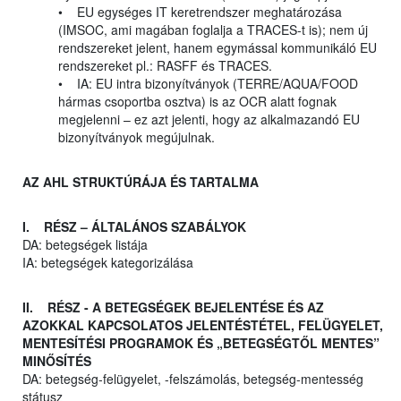
• EU egységes IT keretrendszer meghatározása
(IMSOC, ami magában foglalja a TRACES-t is); nem új
rendszereket jelent, hanem egymással kommunikáló EU
rendszereket pl.: RASFF és TRACES.
• IA: EU intra bizonyítványok (TERRE/AQUA/FOOD
hármas csoportba osztva) is az OCR alatt fognak
megjelenni – ez azt jelenti, hogy az alkalmazandó EU
bizonyítványok megújulnak.
AZ AHL STRUKTÚRÁJA ÉS TARTALMA
I. RÉSZ – ÁLTALÁNOS SZABÁLYOK
DA: betegségek listája
IA: betegségek kategorizálása
II. RÉSZ - A BETEGSÉGEK BEJELENTÉSE ÉS AZ
AZOKKAL KAPCSOLATOS JELENTÉSTÉTEL, FELÜGYELET,
MENTESÍTÉSI PROGRAMOK ÉS „BETEGSÉGTŐL MENTES”
MINŐSÍTÉS
DA: betegség-felügyelet, -felszámolás, betegség-mentesség
státusz