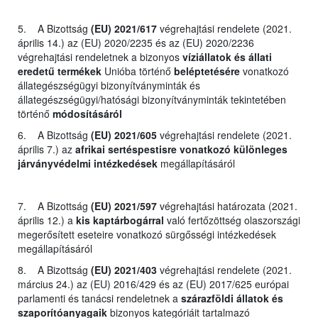
5. A Bizottság
(EU) 2021/617
végrehajtási rendelete (2021.
április 14.) az (EU) 2020/2235 és az (EU) 2020/2236
végrehajtási rendeletnek a bizonyos
víziállatok és állati
eredetű termékek
Unióba történő
beléptetésére
vonatkozó
állategészségügyi bizonyítványminták és
állategészségügyi/hatósági bizonyítványminták tekintetében
történő
módosításáról
6. A Bizottság
(EU) 2021/605
végrehajtási rendelete (2021.
április 7.) az
afrikai sertéspestisre vonatkozó különleges
járványvédelmi intézkedések
megállapításáról
7. A Bizottság
(EU) 2021/597
végrehajtási határozata (2021.
április 12.) a
kis kaptárbogárral
való fertőzöttség olaszországi
megerősített eseteire vonatkozó sürgősségi intézkedések
megállapításáról
8. A Bizottság
(EU) 2021/403
végrehajtási rendelete (2021.
március 24.) az (EU) 2016/429 és az (EU) 2017/625 európai
parlamenti és tanácsi rendeletnek a
szárazföldi állatok és
szaporítóanyagaik
bizonyos kategóriáit tartalmazó