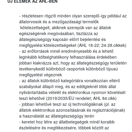
ÚJ ELEMEK AZ AHL-BEN
- részletesen rögzíti minden olyan szereplő-így például az
állatorvosok és a mezőgazdasági termelők
kötelezettségeit, akiknek szerepük van az állatok
egészségének megóvásában, tisztázza az
állategészségügy kapcsán előírt bejelentési és
megfigyelési kötelezettségeket (AHL 18-22; 24-28.cikkek)
- az erőforrások minél eredményesebb és a lehető
leginkább költséghatékony felhasználása érdekében
jobban kiaknázza azt, hogy az állategészségügy területén
tevékenykedő különböző csoportok különböző típusú
megfigyelést végeznek
- az állatok különböző kategóriáira vonatkozóan eltérő
szabályokat állapít meg, és az eddigieknél több állat
nyilvántartásba vételét és elektronikus nyomon követését
teszi lehetővé (2019/2035/EU rendelet; AHL 84.cikk)
- jobban lehetővé teszi az új technológiáknak (pl. az
állatok elektronikus azonosításának és regisztrációjának)
a használatát az állategészségügy terén
- keretet hoz létre az állatbetegségek minél koraibb
észlelésére és megfékezésére, többek között az