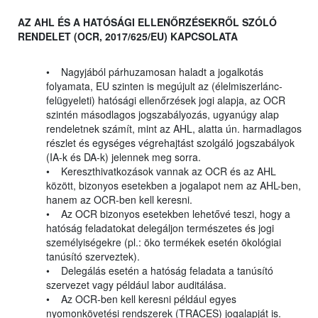
AZ AHL ÉS A HATÓSÁGI ELLENŐRZÉSEKRŐL SZÓLÓ
RENDELET (OCR, 2017/625/EU) KAPCSOLATA
• Nagyjából párhuzamosan haladt a jogalkotás
folyamata, EU szinten is megújult az (élelmiszerlánc-
felügyeleti) hatósági ellenőrzések jogi alapja, az OCR
szintén másodlagos jogszabályozás, ugyanúgy alap
rendeletnek számít, mint az AHL, alatta ún. harmadlagos
részlet és egységes végrehajtást szolgáló jogszabályok
(IA-k és DA-k) jelennek meg sorra.
• Kereszthivatkozások vannak az OCR és az AHL
között, bizonyos esetekben a jogalapot nem az AHL-ben,
hanem az OCR-ben kell keresni.
• Az OCR bizonyos esetekben lehetővé teszi, hogy a
hatóság feladatokat delegáljon természetes és jogi
személyiségekre (pl.: öko termékek esetén ökológiai
tanúsító szerveztek).
• Delegálás esetén a hatóság feladata a tanúsító
szervezet vagy például labor auditálása.
• Az OCR-ben kell keresni például egyes
nyomonkövetési rendszerek (TRACES) jogalapját is.