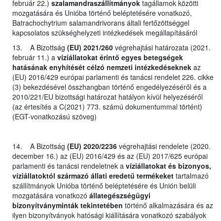
február 22.)
szalamandraszállítmányok
tagállamok közötti
mozgatására és Unióba történő beléptetésére vonatkozó,
Batrachochytrium salamandrivorans általi fertőzöttséggel
kapcsolatos szükséghelyzeti intézkedések megállapításáról
13. A Bizottság
(EU) 2021/260
végrehajtási határozata (2021.
február 11.) a
víziállatokat érintő egyes betegségek
hatásának enyhítését célzó nemzeti intézkedéseknek
az
(EU) 2016/429 európai parlamenti és tanácsi rendelet 226. cikke
(3) bekezdésével összhangban történő engedélyezéséről és a
2010/221/EU bizottsági határozat hatályon kívül helyezéséről
(az értesítés a C(2021) 773. számú dokumentummal történt)
(EGT-vonatkozású szöveg)
14. A Bizottság
(EU) 2020/2236
végrehajtási rendelete (2020.
december 16.) az (EU) 2016/429 és az (EU) 2017/625 európai
parlamenti és tanácsi rendeletnek a
víziállatokat és bizonyos,
víziállatoktól származó állati eredetű termékeket
tartalmazó
szállítmányok Unióba történő beléptetésére és Unión belüli
mozgatására vonatkozó
állategészségügyi
bizonyítványminták tekintetében
történő alkalmazására és az
ilyen bizonyítványok hatósági kiállítására vonatkozó szabályok