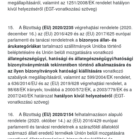
megállapításáról, valamint az 1251/2008/EK rendelet hatályon
kívül helyezéséről (EGT-vonatkozású szöveg)
15. A Bizottság
(EU) 2020/2235
végrehajtási rendelete (2020.
december 16.) az (EU) 2016/429 és az (EU) 2017/625 európai
parlamenti és tanácsi rendeletnek a
bizonyos állat- és
árukategóriákat
tartalmazó szállítmányok Unióba történő
beléptetésére és Unión belüli mozgatására vonatkozó
állategészségügyi, hatósági és állategészségügyi/hatósági
bizonyítványminták tekintetében történő alkalmazására és
az ilyen bizonyítványok hatósági kiállítására
vonatkozó
szabályok megállapításáról, valamint az 599/2004/EK rendelet,
a 636/2014/EU és az (EU) 2019/628 végrehajtási rendelet, a
98/68/EK irányelv, továbbá a 2000/572/EK, a 2003/779/EK és a
2007/240/EK határozat
hatályon kívül helyezéséről
(EGT-
vonatkozású szöveg)
16. A Bizottság
(EU) 2020/2154
felhatalmazáson alapuló
rendelete (2020. október 14.) az (EU) 2016/429 európai
parlamenti és tanácsi rendeletnek a szárazföldi állatoktól
származó állati eredetű termékek Unión belüli mozgatására
vonatkozó állategészségügyi, bizonyítványkiállítási és