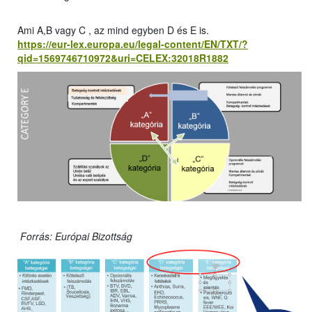
Ami A,B vagy C , az mind egyben D és E is.
https://eur-lex.europa.eu/legal-content/EN/TXT/?
qid=1569746710972&uri=CELEX:32018R1882
Forrás: Európai Bizottság