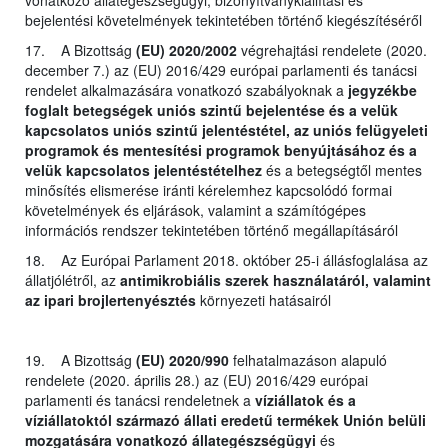
bejelentési követelmények tekintetében történő kiegészítéséről
17. A Bizottság
(EU) 2020/2002
végrehajtási rendelete (2020.
december 7.) az (EU) 2016/429 európai parlamenti és tanácsi
rendelet alkalmazására vonatkozó szabályoknak a
jegyzékbe
foglalt betegségek uniós szintű bejelentése és a velük
kapcsolatos uniós szintű jelentéstétel, az uniós felügyeleti
programok és mentesítési programok benyújtásához és a
velük kapcsolatos jelentéstételhez
és a betegségtől mentes
minősítés elismerése iránti kérelemhez kapcsolódó formai
követelmények és eljárások, valamint a számítógépes
információs rendszer tekintetében történő megállapításáról
18. Az Európai Parlament 2018. október 25-i állásfoglalása az
állatjólétről, az
antimikrobiális szerek használatáról, valamint
az ipari brojlertenyésztés
környezeti hatásairól
19. A Bizottság
(EU) 2020/990
felhatalmazáson alapuló
rendelete (2020. április 28.) az (EU) 2016/429 európai
parlamenti és tanácsi rendeletnek a
víziállatok és a
víziállatoktól származó állati eredetű termékek Unión belüli
mozgatására vonatkozó állategészségügyi
és