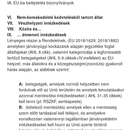
IA: EU-ba beléptetés bizonyítványok
VI. Nem-kereskedelmi kedvtelésből tartott állat
VII. Vészhelyzeti intézkedések
VIII. Közös és…
IX. … átmeneti intézkedések
Lényeges részei a Rendeletnek, (EU 2018/1629; 2018/1882)
amelyben járványügyi kockázatok alapján jegyzékbe foglal
állatfajokat (AHL 8.cikk), valamint kategorizálja a legfontosabb
fertőző betegségeket (AHL 5-9.cikkek+IV.melléklet) az EU-
helyzet, más állatokra és a közegészségre(zoonózis) gyakorolt
hatás alapján, az alábbiak szerint:
A:
betegségek, amelyek normál helyzetben nem
fordulnak elő az Unió területén és amelyek kimutatásakor
azonnal mentesítési intézkedéseket ( AHL 31-35 cikkek)
kell tenni (pl: RSZKF, sertéspestis)
B:
(kötelező mentesítés) amelyek ellen a mentesség
szem előtt tartásával kell fellépni, és amelyekre
vonatkozóan valamennyi tagállamban járványvédelmi
intézkedéseket kell hozni az Unió-szerte történő