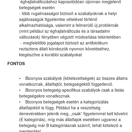
éghajlatváltozáshoz kapcsolódóan újonnan megjelenő
betegségek esetén
- több rugalmasságot biztosít a szabályoknak a helyi
sajátosságok figyelembe vételével történő
alkalmazhatósága, valamint a felmerülő új problémák
(mint például az éghajlatváltozás és a társadalmi
változások) fényében végzett módosítása tekintetében
- megfelelőbb jogalapot biztosít az antibiotikum
rezisztens állati kórokozók nyomon követéséhez,
kiegészítve a korábbi szabályokat
FONTOS
• Bizonyos szabályok (kötelezettségek) az összes állatra
vonatkoznak, állatfajtól, betegségektől függetlenül.
• Bizonyos betegség-specifikus szabályok csak a listás
betegségekre vonatkoznak.
• Bizonyos betegségek esetén a kategorizálás
állatfajoktól is függ. Például ha a veszettség
denevérekben jelenik meg, „csak” figyelemmel kell követni
(E kategóriás), míg más állatfajok esetében ugyanez a
betegség már B kategóriásnak számít, tehát kötelező a
mentesítés!