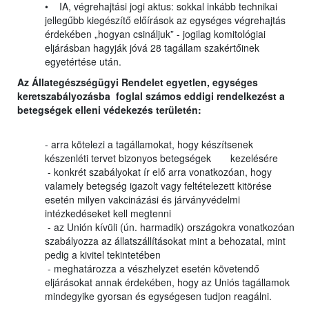
• IA, végrehajtási jogi aktus: sokkal inkább technikai
jellegűbb kiegészítő előírások az egységes végrehajtás
érdekében „hogyan csináljuk” - jogilag komitológiai
eljárásban hagyják jóvá 28 tagállam szakértőinek
egyetértése után.
Az Állategészségügyi Rendelet egyetlen, egységes
keretszabályozásba foglal számos eddigi rendelkezést a
betegségek elleni védekezés területén:
- arra kötelezi a tagállamokat, hogy készítsenek
készenléti tervet bizonyos betegségek kezelésére
- konkrét szabályokat ír elő arra vonatkozóan, hogy
valamely betegség igazolt vagy feltételezett kitörése
esetén milyen vakcinázási és járványvédelmi
intézkedéseket kell megtenni
- az Unión kívüli (ún. harmadik) országokra vonatkozóan
szabályozza az állatszállításokat mint a behozatal, mint
pedig a kivitel tekintetében
- meghatározza a vészhelyzet esetén követendő
eljárásokat annak érdekében, hogy az Uniós tagállamok
mindegyike gyorsan és egységesen tudjon reagálni.