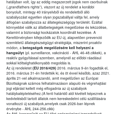
hatályban volt, így az eddig megszerzett jogok nem csorbulnak
(„grandfathers rights”), viszont az új rendelet a korábbi
bonyolult, mintegy 40 irányelvből és rendeletből álló
szabályozást egyetlen olyan jogszabállyal váltja fel, amely
átfogóan szabályozza az állategészségügy területét. Ezáltal
könnyebbé válik az állatbetegségek megelőzése és leküzdése,
valamint a biztonsági kockázatok koordinált kezelése. A
Kerettörvényben kifejeződik az EU új, alapvetően prevenció
szemléletű állategészségügyi stratégiája, miszerint proaktív
módon, a
betegségek megelőzésére kell helyezni a
hangsúlyt
(pl. surveillance, vakcináció - AHL 46-48.cikkek), a
reaktív gyógyítással szemben, amelynél az előbbi ráadásul
sokkal költséghatékonyabb megoldás is.
Az új rendeletet
(EU 2016/429)
2016. március 9-én fogadták el,
2016. március 31-én hirdették ki, és öt évvel később, azaz 2021.
április 21-vel alkalmazandó, amit megelőzően az Európai
Bizottságnak számos felhatalmazáson alapuló és végrehajtási
jogi eljárást kellett még elfogadnia az új szabályok
hatálybaléptetéséhez.(A fenti határidő alól kivételt képeznek a
kedvtelésből tartott állatok nem kereskedelmi célú szállítására
vonatkozó új szabályok,amelyek csak 2026-ban lépnek
érvénybe - AHL 244-256.cikk)
Az AHL korszerűsíti az EU állat-egészségügyi jogszabályait