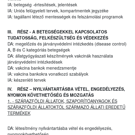
IA: betegség -értesítések, jelentések
IA: Uniós felügyeleti tervek, kompartmentek jegyzéke
IA: tagállami létező mentességek és felszámolási programok
III. RÉSZ - A BETEGSÉGEKKEL KAPCSOLATOS
TUDATOSSÁG, FELKÉSZÜLTSÉG ÉS VÉDEKEZÉS
DA: megelőzés és járványvédelmi intézkedés (disease control)
A, B és C kategóriás betegségek
DA: állatgyógyászati készítmények vakcinák használata
járványvédelmi intézkedések
DA: vakcina bankok menedzsmentje
IA: vakcina bankokra vonatkozó szabályok
IA: készenléti tervek
IV. RÉSZ – NYILVÁNTARTÁSBA VÉTEL, ENGEDÉLYEZÉS,
NYOMON KÖVETHETŐSÉG ÉS MOZGATÁS
1. - SZÁRAZFÖLDI ÁLLATOK, SZAPORÍTÓANYAGOK ÉS
SZÁRAZFÖLDI ÁLLATOKTÓL SZÁRMAZÓ ÁLLATI EREDETŰ
TERMÉKEK
DA: létesítmény nyilvántartásba vétel és engedélyezés,
nyomonkövethetőség