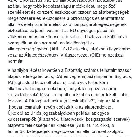
azáltal, hogy több kockázatalapú intézkedést, megelőző
szemléletet és korszerű eszközöket biztosít az állatbetegségek
megelőzésére és leküzdésére a biztonságos és fenntartható
állat- és élelmiszertermelés, az uniós polgárok egészségének
biztosítása céljából, valamint az EU egységes piacának
zökkenőmentes működése érdekében. Tisztázza a különböző
szereplők pontos szerepét és felelősségét az
állategészségügyben (AHL 10-12.cikkek), miközben figyelembe
veszi az Állategészségügyi Világszervezet (OIE) nemzetközi
normáit.
A hatályba lépést követően a Bizottság számos felhatalmazáson
alapuló (delegated acts, DA) és végrehajtási (implementing acts,
IA) jogi aktust készített el az új szabályok teljes körű
alkalmazhatósága érdekében, melyek kidolgozása során
konzultált szakértőkkel, a tagállamokkal és más érdekelt Uniós
felekkel. A DA jogi aktusok a „mit csináljunk?”, míg az IA a
„hogyan csináljuk” révén egészítik ki az alaprendeletet.
Újkeletű az Uniós jogszabályokban például az egyes
kulcsszereplők (állattartók, állatorvosok, közigazgatási szervek)
alapvető felelősségeinek kijelölése (AHL 10-12. cikk), a
felmerülő betegségek megelőzését és ellenőrzését szolgáló