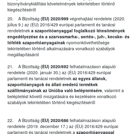
bizonyítványkiállítási követelmények tekintetében történő
kiegészítéséről
20. A Bizottság
(EU) 2020/999
végrehajtási rendelete (2020.
július 9.) az (EU) 2016/429 európai parlamenti és tanácsi
rendeletnek
a szaporítóanyaggal foglalkozó létesítmények
engedélyezése és a szarvasmarha-, sertés-, juh-, kecske- és
lófélék szaporítóanyagainak
nyomonkövethetősége
tekintetében történő alkalmazására vonatkozó szabályok
megállapításáról
21. A Bizottság
(EU) 2020/692
felhatalmazáson alapuló
rendelete (2020. január 30.) az (EU) 2016/429 európai
parlamenti és tanácsi rendeletnek
az egyes állatok,
szaporítóanyagok és állati eredetű termékek
szállítmányainak az Unióba való beléptetésére
, valamint a
beléptetést követő mozgatására és kezelésére vonatkozó
szabályok tekintetében történő kiegészítéséről
22. A Bizottság
(EU) 2020/686
felhatalmazáson alapuló
rendelete (2019. december 17.) az (EU) 2016/429 európai
parlamenti és tanácsi rendeletnek a
szaporítóanyaggal