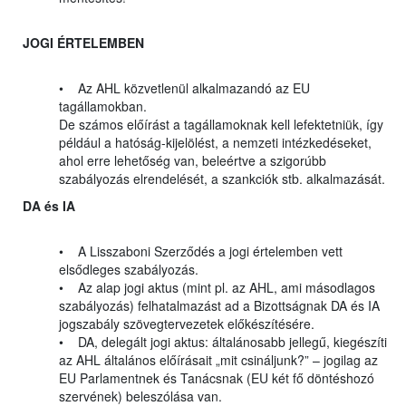
JOGI ÉRTELEMBEN
• Az AHL közvetlenül alkalmazandó az EU
tagállamokban.
De számos előírást a tagállamoknak kell lefektetniük, így
például a hatóság-kijelölést, a nemzeti intézkedéseket,
ahol erre lehetőség van, beleértve a szigorúbb
szabályozás elrendelését, a szankciók stb. alkalmazását.
DA és IA
• A Lisszaboni Szerződés a jogi értelemben vett
elsődleges szabályozás.
• Az alap jogi aktus (mint pl. az AHL, ami másodlagos
szabályozás) felhatalmazást ad a Bizottságnak DA és IA
jogszabály szövegtervezetek előkészítésére.
• DA, delegált jogi aktus: általánosabb jellegű, kiegészíti
az AHL általános előírásait „mit csináljunk?” – jogilag az
EU Parlamentnek és Tanácsnak (EU két fő döntéshozó
szervének) beleszólása van.