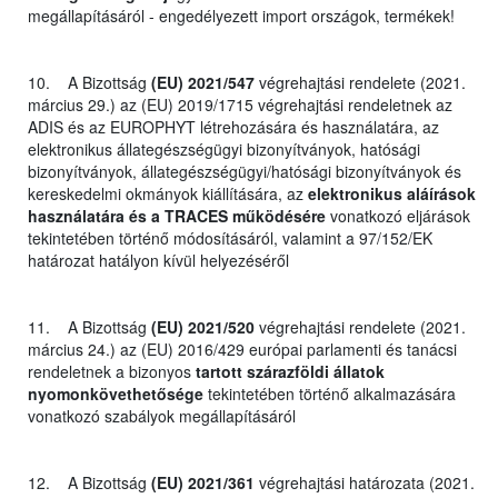
megállapításáról - engedélyezett import országok, termékek!
10. A Bizottság
(EU) 2021/547
végrehajtási rendelete (2021.
március 29.) az (EU) 2019/1715 végrehajtási rendeletnek az
ADIS és az EUROPHYT létrehozására és használatára, az
elektronikus állategészségügyi bizonyítványok, hatósági
bizonyítványok, állategészségügyi/hatósági bizonyítványok és
kereskedelmi okmányok kiállítására, az
elektronikus aláírások
használatára és a TRACES működésére
vonatkozó eljárások
tekintetében történő módosításáról, valamint a 97/152/EK
határozat hatályon kívül helyezéséről
11. A Bizottság
(EU) 2021/520
végrehajtási rendelete (2021.
március 24.) az (EU) 2016/429 európai parlamenti és tanácsi
rendeletnek a bizonyos
tartott szárazföldi állatok
nyomonkövethetősége
tekintetében történő alkalmazására
vonatkozó szabályok megállapításáról
12. A Bizottság
(EU) 2021/361
végrehajtási határozata (2021.