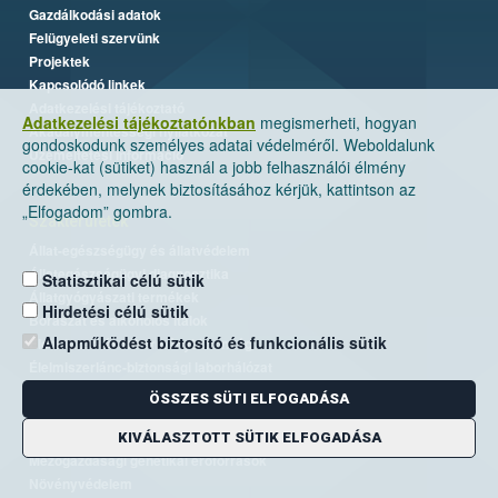
Gazdálkodási adatok
Felügyeleti szervünk
Projektek
Kapcsolódó linkek
Adatkezelési tájékoztató
Adatkezelési tájékoztatónkban
megismerheti, hogyan
Akadálymentességi nyilatkozat
gondoskodunk személyes adatai védelméről. Weboldalunk
Üzemeltetési információ
cookie-kat (sütiket) használ a jobb felhasználói élmény
érdekében, melynek biztosításához kérjük, kattintson az
„Elfogadom” gombra.
Szakterületek
Állat-egészségügy és állatvédelem
Állategészségügyi diagnosztika
Statisztikai célú sütik
Állatgyógyászati termékek
Hirdetési célú sütik
Borászat és alkoholos italok
Alapműködést biztosító és funkcionális sütik
Élelmiszer- és takarmánybiztonság
Élelmiszerlánc-biztonsági laborhálózat
Járványvédelem
ÖSSZES SÜTI ELFOGADÁSA
Kiemelt ügyek, EUTR
Kockázatkezelés
KIVÁLASZTOTT SÜTIK ELFOGADÁSA
Mezőgazdasági genetikai erőforrások
Növényvédelem