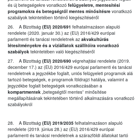
és új betegségekre vonatkozó
felügyeletre, mentesítési
programokra és betegségtől mentes minősítésre
vonatkozó
szabályok tekintetében történő kiegészítéséről
26. A Bizottság
(EU) 2020/691
felhatalmazáson alapuló
rendelete (2020. január 30.) az (EU) 2016/429 európai
parlamenti és tanácsi rendeletnek az
akvakultúrás
létesítményekre és a víziállatok szállítóira vonatkozó
szabályok
tekintetében való kiegészítéséről
27. A Bizottság
(EU) 2020/690
végrehajtási rendelete (2019.
december 17.) az (EU) 2016/429 európai parlamenti és tanácsi
rendeletnek a jegyzékbe foglalt, uniós felügyeleti programok alá
tartozó betegségek, e programok földrajzi hatálya, valamint a
jegyzékbe foglalt betegségek vonatkozásában a
kompartmentek
„betegségtől mentes” minősítése
megállapításának tekintetében történő alkalmazására vonatkozó
szabályokról
28. A Bizottság
(EU) 2019/2035
felhatalmazáson alapuló
rendelete (2019. június 28.) az (EU) 2016/429 európai
parlamenti és tanácsi rendeletnek a szárazföldi állatokat tartó