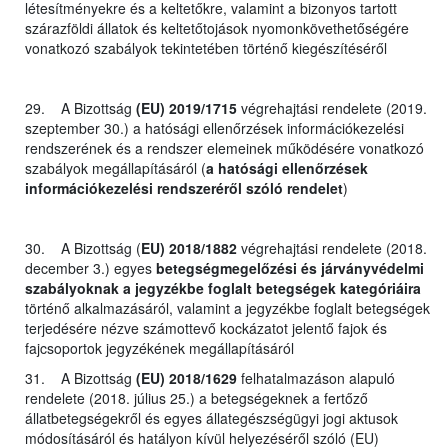
létesítményekre és a keltetőkre, valamint a bizonyos tartott
szárazföldi állatok és keltetőtojások nyomonkövethetőségére
vonatkozó szabályok tekintetében történő kiegészítéséről
29. A Bizottság
(EU) 2019/1715
végrehajtási rendelete (2019.
szeptember 30.) a hatósági ellenőrzések információkezelési
rendszerének és a rendszer elemeinek működésére vonatkozó
szabályok megállapításáról (
a hatósági ellenőrzések
információkezelési rendszeréről szóló rendelet
)
30. A Bizottság (
EU) 2018/1882
végrehajtási rendelete (2018.
december 3.) egyes
betegségmegelőzési és járványvédelmi
szabályoknak a jegyzékbe foglalt betegségek kategóriáira
történő alkalmazásáról, valamint a jegyzékbe foglalt betegségek
terjedésére nézve számottevő kockázatot jelentő fajok és
fajcsoportok jegyzékének megállapításáról
31. A Bizottság
(EU) 2018/1629
felhatalmazáson alapuló
rendelete (2018. július 25.) a betegségeknek a fertőző
állatbetegségekről és egyes állategészségügyi jogi aktusok
módosításáról és hatályon kívül helyezéséről szóló (EU)