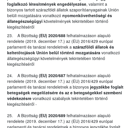
foglalkozó létesítmények engedélyezése
, valamint a
bizonyos tartott szárazföldi állatok szaporítóanyagainak Unión
belüli mozgatására vonatkozó
nyomonkövethetőségi és
állategészségügyi
követelmények tekintetében történő
kiegészítéséről
23. A Bizottság
(EU) 2020/688
felhatalmazáson alapuló
rendelete (2019. december 17.) az (EU) 2016/429 európai
parlamenti és tanácsi rendeletnek a
szárazföldi állatok és
keltetőtojások Unión belül történő mozgatására
vonatkozó
állategészségügyi követelmények tekintetében történő
kiegészítéséről
24. A Bizottság
(EU) 2020/687
felhatalmazáson alapuló
rendelete (2019. december 17.) az (EU) 2016/429 európai
parlamenti és tanácsi rendeletnek a bizonyos
jegyzékbe foglalt
betegségek megelőzésére és az e betegségekkel szembeni
védekezésre
vonatkozó szabályok tekintetében történő
kiegészítéséről -
25. A Bizottság
(EU) 2020/689
felhatalmazáson alapuló
rendelete (2019. december 17.) az (EU) 2016/429 európai
parlamenti és tanácsi rendeletnek a bizonyos jegyzékbe foglalt