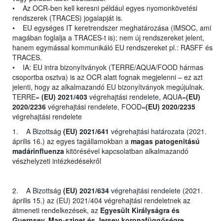
• Az OCR-ben kell keresni például egyes nyomonkövetési
rendszerek (TRACES) jogalapját is.
• EU egységes IT keretrendszer meghatározása (IMSOC, ami
magában foglalja a TRACES-t is); nem új rendszereket jelent,
hanem egymással kommunikáló EU rendszereket pl.: RASFF és
TRACES.
• IA: EU intra bizonyítványok (TERRE/AQUA/FOOD hármas
csoportba osztva) is az OCR alatt fognak megjelenni – ez azt
jelenti, hogy az alkalmazandó EU bizonyítványok megújulnak.
TERRE=
(EU) 2021/403
végrehajtási rendelete, AQUA=
(EU)
2020/2236
végrehajtási rendelete, FOOD=
(EU) 2020/2235
végrehajtási rendelete
1. A Bizottság
(EU) 2021/641
végrehajtási határozata (2021.
április 16.) az egyes tagállamokban a
magas patogenitású
madárinfluenza
kitörésével kapcsolatban alkalmazandó
vészhelyzeti intézkedésekről
2. A Bizottság
(EU) 2021/634
végrehajtási rendelete (2021.
április 15.) az (EU) 2021/404 végrehajtási rendeletnek az
átmeneti rendelkezések, az
Egyesült Királyságra és
Guernsey, Man-sziget és Jersey koronafüggőségre