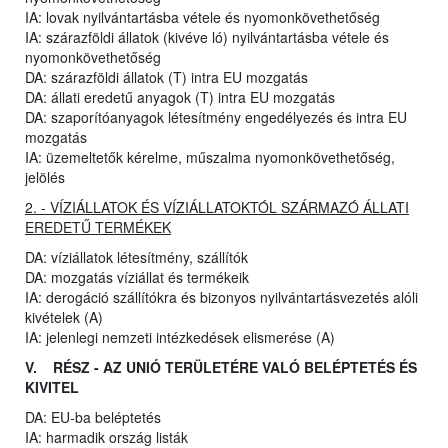
IA: lovak nyilvántartásba vétele és nyomonkövethetőség
IA: szárazföldi állatok (kivéve ló) nyilvántartásba vétele és
nyomonkövethetőség
DA: szárazföldi állatok (T) intra EU mozgatás
DA: állati eredetű anyagok (T) intra EU mozgatás
DA: szaporítóanyagok létesítmény engedélyezés és intra EU
mozgatás
IA: üzemeltetők kérelme, műszalma nyomonkövethetőség,
jelölés
2. - VÍZIÁLLATOK ÉS VÍZIÁLLATOKTÓL SZÁRMAZÓ ÁLLATI
EREDETŰ TERMÉKEK
DA: víziállatok létesítmény, szállítók
DA: mozgatás víziállat és termékeik
IA: derogáció szállítókra és bizonyos nyilvántartásvezetés alóli
kivételek (A)
IA: jelenlegi nemzeti intézkedések elismerése (A)
V. RÉSZ - AZ UNIÓ TERÜLETÉRE VALÓ BELÉPTETÉS ÉS
KIVITEL
DA: EU-ba beléptetés
IA: harmadik ország listák