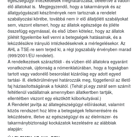
egészségügyi intézkedések meghatározása, beleértve a vadon
élő állatokat is. Megjegyzendő, hogy a takarmányok és az
állatgyógyászati készítmények nem tartoznak a rendelet
szabályozási körébe, továbbá nem ír elő állatjóléti szabályokat
sem, viszont elismeri, hogy az állatok egészsége és jóléte
összefügg egymással, és első ízben kötelez, hogy az állatok
jólétét figyelembe kell venni a betegségek hatásainak, és a
leküzdésükre irányuló intézkedéseknek a mérlegelésekor. Az
AHL a TSE-re sem terjed ki, a régi jogszabály érvényben marad
(999/2001/EU rendelet).
A rendelkezések szárazföldi - és vízben élő állatokra egyaránt
vonatkoznak, újdonság a nómenklatúrában, hogy a fogságban
tartott vagy vadonélő besorolást kizárólag egy adott egyed
tartási- ill. életkörülményei határozzák meg, függetlenül az illető
faj háziasítottságának a fokától. (Tehát pl.egy zsiráf sem számít
feltétlenül vadállatnak amennyiben állatkertben tartják,
ellentétben viszont egy elszökött kóborkutyával.)
A Rendelet javítja az állategészségügyi előírásokat, valamint
közös rendszert hoz létre a betegségek felismerésére és
leküzdésére, illetve az egészségügyi és az élelmiszer- és
takarmánybiztonsági kockázatok kezelésére az alábbiak
alapján: