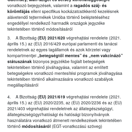
vonatkozó bejegyzések, valamint a
ragadós száj- és
körömfájás
elleni specifikus kockázatcsökkentő kezelésnek
alávetendő tejtermékek Unióba történő beléptetéséhez
engedéllyel rendelkező harmadik országok jegyzéke
tekintetében történő módosításáról
3. A Bizottság
(EU) 2021/620
végrehajtási rendelete (2021.
április 15.) az (EU) 2016/429 európai parlamenti és tanácsi
rendeletnek az egyes tagállamok és azok körzetei vagy
kompartmentjei
„betegségtől mentes” és „nem vakcinázó”
státuszának
bizonyos jegyzékbe foglalt betegségek
tekintetében történő jóváhagyása, valamint az említett
betegségekre vonatkozó mentesítési programok jóváhagyása
tekintetében történő alkalmazására vonatkozó szabályok
megállapításáról
4. A Bizottság
(EU) 2021/619
végrehajtási rendelete (2021.
április 15.) az (EU) 2020/2235, az (EU) 2020/2236 és az (EU)
2021/403 végrehajtási rendeletnek az állategészségügyi,
állategészségügyi/hatósági és hatósági bizonyítványok
használatára vonatkozó átmeneti rendelkezések tekintetében
történő
módosításáról
(EGT-vonatkozású szöveg)