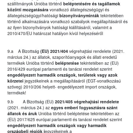
szállítmányok Unióba történő
beléptetésére és tagállamok
közötti mozgatására
vonatkozó állategészségügyi és
állategészségügyi/hatósági
bizonyítványminták
tekintetében
történő alkalmazására vonatkozó szabályok megállapításáról és
az ilyen bizonyítványok hatósági kiállításáról, valamint a
2010/470/EU határozat hatályon kívül helyezéséről
9.a A Bizottság
(EU) 2021/404
végrehajtási rendelete (2021.
március 24.) az állatok, szaporítóanyagok és állati eredetű
termékek Unióba történő
beléptetése
tekintetében az (EU)
2016/429 európai parlamenti és tanácsi rendelet szerint
engedélyezett harmadik országok, területek vagy azok
körzetei
jegyzékeinek a megállapításáról (EGT-vonatkozású
szöveg) 2010/206 helyett- engedélyezett import országok,
termékek!
9.b A Bizottság (EU)
2021/405 végrehajtási rendelete
(2021. március 24.) az
egyes emberi fogyasztásra szánt
állatok és áruk
Unióba történő beléptetése tekintetében az
(EU) 2017/625 európai parlamenti és tanácsi rendelet szerint
engedélyezett harmadik országok vagy harmadik
országbeli régiók j
egyzékeinek a