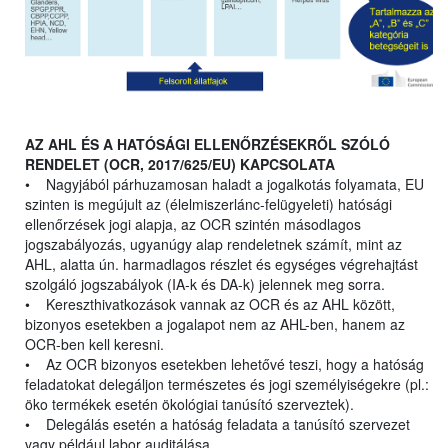
AZ AHL ÉS A HATÓSÁGI ELLENŐRZÉSEKRŐL SZÓLÓ
RENDELET (OCR, 2017/625/EU) KAPCSOLATA
• Nagyjából párhuzamosan haladt a jogalkotás folyamata, EU
szinten is megújult az (élelmiszerlánc-felügyeleti) hatósági
ellenőrzések jogi alapja, az OCR szintén másodlagos
jogszabályozás, ugyanúgy alap rendeletnek számít, mint az
AHL, alatta ún. harmadlagos részlet és egységes végrehajtást
szolgáló jogszabályok (IA-k és DA-k) jelennek meg sorra.
• Kereszthivatkozások vannak az OCR és az AHL között,
bizonyos esetekben a jogalapot nem az AHL-ben, hanem az
OCR-ben kell keresni.
• Az OCR bizonyos esetekben lehetővé teszi, hogy a hatóság
feladatokat delegáljon természetes és jogi személyiségekre (pl.:
öko termékek esetén ökológiai tanúsító szerveztek).
• Delegálás esetén a hatóság feladata a tanúsító szervezet
vagy például labor auditálása.