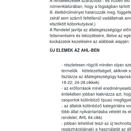
A rendelkezések szárazföldi - és vízben élő
nómenklatúrában, hogy a fogságban tartott 
ill. életkörülményei határozzák meg, függetle
zsiráf sem számít feltétlenül vadállatnak am
elszökött kóborkutyával.)
A Rendelet javítja az állategészségügyi elő
felismerésére és leküzdésére, illetve az eg
kockázatok kezelésére az alábbiak alapján:
ÚJ ELEMEK AZ AHL-BEN
- részletesen rögzíti minden olyan sz
termelők kötelezettségeit, akiknek
tisztázza az állategészségügy kapcsán
18-22; 24-28.cikkek)
- az erőforrások minél eredményesebb
érdekében jobban kiaknázza azt, hog
csoportok különböző típusú megfigye
- az állatok különböző kategóriáira v
több állat nyilvántartásba vételét és
rendelet; AHL 84.cikk)
- jobban lehetővé teszi az új technoló
regisztrációjának) a használatát az á