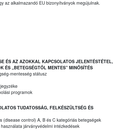
hogy az alkalmazandó EU bizonyítványok megújulnak.
ÉSE ÉS AZ AZOKKAL KAPCSOLATOS JELENTÉSTÉTEL,
K ÉS „BETEGSÉGTŐL MENTES” MINŐSÍTÉS
egség-mentesség státusz
 jegyzéke
molási programok
SOLATOS TUDATOSSÁG, FELKÉSZÜLTSÉG ÉS
 (disease control) A, B és C kategóriás betegségek
k használata járványvédelmi intézkedések