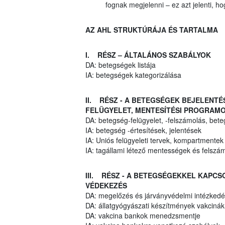
fognak megjelenni – ez azt jelenti, 
AZ AHL STRUKTÚRÁJA ÉS TARTALMA
I. RÉSZ – ÁLTALÁNOS SZABÁLYOK
DA: betegségek listája
IA: betegségek kategorizálása
II. RÉSZ - A BETEGSÉGEK BEJELENT
FELÜGYELET, MENTESÍTÉSI PROGRAMO
DA: betegség-felügyelet, -felszámolás, bet
IA: betegség -értesítések, jelentések
IA: Uniós felügyeleti tervek, kompartmentek
IA: tagállami létező mentességek és felszá
III. RÉSZ - A BETEGSÉGEKKEL KAPC
VÉDEKEZÉS
DA: megelőzés és járványvédelmi intézkedés
DA: állatgyógyászati készítmények vakciná
DA: vakcina bankok menedzsmentje