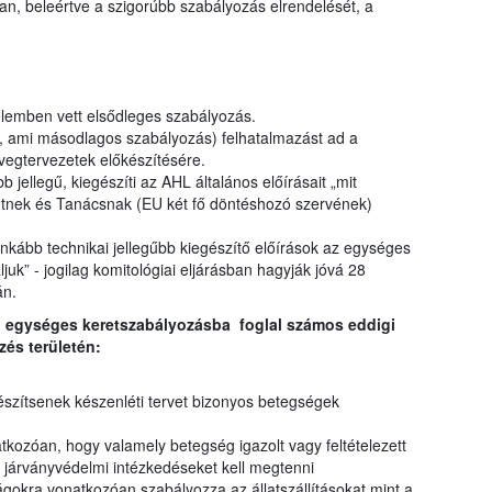
an, beleértve a szigorúbb szabályozás elrendelését, a
elemben vett elsődleges szabályozás.
L, ami másodlagos szabályozás) felhatalmazást ad a
vegtervezetek előkészítésére.
b jellegű, kiegészíti az AHL általános előírásait „mit
entnek és Tanácsnak (EU két fő döntéshozó szervének)
 inkább technikai jellegűbb kiegészítő előírások az egységes
uk” - jogilag komitológiai eljárásban hagyják jóvá 28
án.
, egységes keretszabályozásba foglal számos eddigi
zés területén:
y készítsenek készenléti tervet bizonyos betegségek
atkozóan, hogy valamely betegség igazolt vagy feltételezett
s járványvédelmi intézkedéseket kell megtenni
ágokra vonatkozóan szabályozza az állatszállításokat mint a