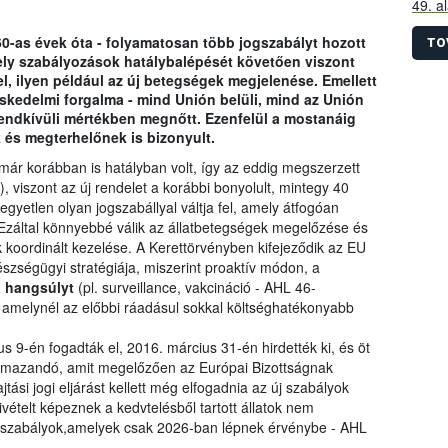
49. a
szára
60-as évek óta - folyamatosan több jogszabályt hozott
össze
TO
ly szabályozások hatálybalépését követően viszont
előír
l, ilyen például az új betegségek megjelenése. Emellett
idősz
reskedelmi forgalma - mind Unión belüli, mind az Unión
 rendkívüli mértékben megnőtt. Ezenfelül a mostanáig
 és megterhelőnek is bizonyult.
már korábban is hatályban volt, így az eddig megszerzett
, viszont az új rendelet a korábbi bonyolult, mintegy 40
egyetlen olyan jogszabállyal váltja fel, amely átfogóan
 Ezáltal könnyebbé válik az állatbetegségek megelőzése és
 koordinált kezelése. A Kerettörvényben kifejeződik az EU
észségügyi stratégiája, miszerint proaktív módon, a
a hangsúlyt
(pl. surveillance, vakcináció - AHL 46-
, amelynél az előbbi ráadásul sokkal költséghatékonyabb
s 9-én fogadták el, 2016. március 31-én hirdették ki, és öt
kalmazandó, amit megelőzően az Európai Bizottságnak
ási jogi eljárást kellett még elfogadnia az új szabályok
ivételt képeznek a kedvtelésből tartott állatok nem
új szabályok,amelyek csak 2026-ban lépnek érvénybe - AHL