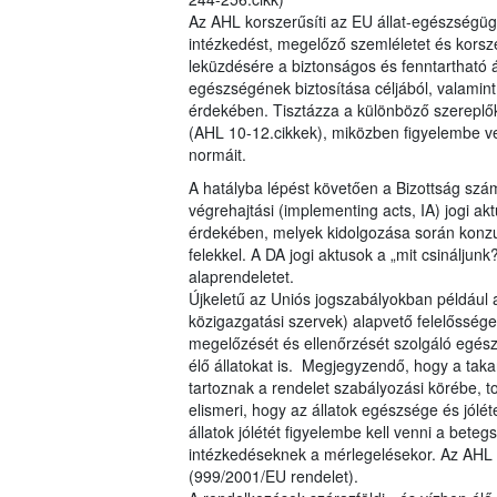
Az AHL korszerűsíti az EU állat-egészségügy
intézkedést, megelőző szemléletet és korsz
leküzdésére a biztonságos és fenntartható á
egészségének biztosítása céljából, valam
érdekében. Tisztázza a különböző szereplő
(AHL 10-12.cikkek), miközben figyelembe ve
normáit.
A hatályba lépést követően a Bizottság szá
végrehajtási (implementing acts, IA) jogi akt
érdekében, melyek kidolgozása során konzul
felekkel. A DA jogi aktusok a „mit csináljunk
alaprendeletet.
Újkeletű az Uniós jogszabályokban például az
közigazgatási szervek) alapvető felelőssége
megelőzését és ellenőrzését szolgáló egés
élő állatokat is. Megjegyzendő, hogy a ta
tartoznak a rendelet szabályozási körébe, to
elismeri, hogy az állatok egészsége és jólé
állatok jólétét figyelembe kell venni a bete
intézkedéseknek a mérlegelésekor. Az AHL 
(999/2001/EU rendelet).