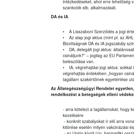
intézkedéseket, ahol erre lehetőség v
szankciók stb. alkalmazását.
DA és IA
• A Lisszaboni Szerződés a jogi ért
• Az alap jogi aktus (mint pl. az AH
Bizottságnak DA és IA jogszabály szö
• DA, delegált jogi aktus: általánosab
csináljunk?” – jogilag az EU Parlam
beleszólása van.
• IA, végrehajtási jogi aktus: sokkal
végrehajtás érdekében „hogyan csinálj
tagállam szakértőinek egyetértése ut
Az Állategészségügyi Rendelet egyetlen
rendelkezést a betegségek elleni védeke
- arra kötelezi a tagállamokat, hog
kezelésére
- konkrét szabályokat ír elő arra von
kitörése esetén milyen vakcinázási é
- az Unión kívüli (ún. harmadik) orsz