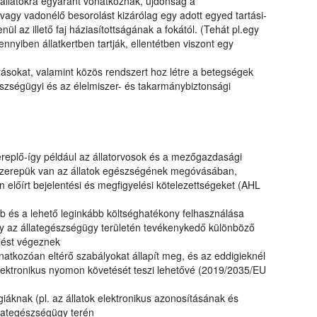
 állatokra egyaránt vonatkoznak, újdonság a
vagy vadonélő besorolást kizárólag egy adott egyed tartási-
nül az illető faj háziasítottságának a fokától. (Tehát pl.egy
ennyiben állatkertben tartják, ellentétben viszont egy
írásokat, valamint közös rendszert hoz létre a betegségek
észségügyi és az élelmiszer- és takarmánybiztonsági
ereplő-így például az állatorvosok és a mezőgazdasági
 szerepük van az állatok egészségének megóvásában,
 előírt bejelentési és megfigyelési kötelezettségeket (AHL
 és a lehető leginkább költséghatékony felhasználása
y az állategészségügy területén tevékenykedő különböző
lést végeznek
onatkozóan eltérő szabályokat állapít meg, és az eddigieknél
 elektronikus nyomon követését teszi lehetővé (2019/2035/EU
giáknak (pl. az állatok elektronikus azonosításának és
llategészségügy terén