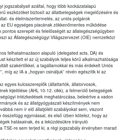
i jogszabályait azáltal, hogy több kockázatalapú
erű eszközöket biztosít az állatbetegségek megelőzésére és
llat- és élelmiszertermelés, az uniós polgárok
int az EU egységes piacának zökkenőmentes működése
k pontos szerepét és felelősségét az állategészségügyben
szi az Állategészségügyi Világszervezet (OIE) nemzetközi
mos felhatalmazáson alapuló (delegated acts, DA) és
ust készített el az új szabályok teljes körű alkalmazhatósága
tált szakértőkkel, a tagállamokkal és más érdekelt Uniós
?”, míg az IA a „hogyan csináljuk” révén egészítik ki az
 egyes kulcsszereplők (állattartók, állatorvosok,
inek kijelölése (AHL 10-12. cikk), a felmerülő betegségek
zségügyi intézkedések meghatározása, beleértve a vadon
karmányok és az állatgyógyászati készítmények nem
vábbá nem ír elő állatjóléti szabályokat sem, viszont
te összefügg egymással, és első ízben kötelez, hogy az
gségek hatásainak, és a leküzdésükre irányuló
a TSE-re sem terjed ki, a régi jogszabály érvényben marad