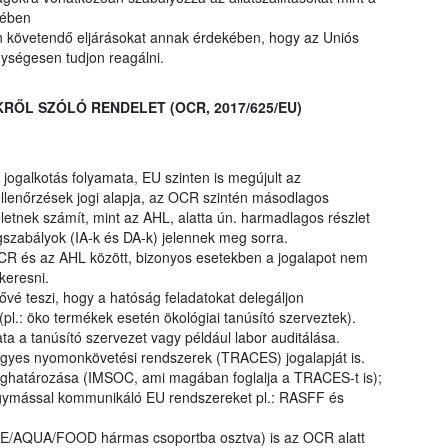
intetében
 követendő eljárásokat annak érdekében, hogy az Uniós
ységesen tudjon reagálni.
RŐL SZÓLÓ RENDELET (OCR, 2017/625/EU)
ogalkotás folyamata, EU szinten is megújult az
 ellenőrzések jogi alapja, az OCR szintén másodlagos
etnek számít, mint az AHL, alatta ún. harmadlagos részlet
gszabályok (IA-k és DA-k) jelennek meg sorra.
R és az AHL között, bizonyos esetekben a jogalapot nem
keresni.
é teszi, hogy a hatóság feladatokat delegáljon
pl.: öko termékek esetén ökológiai tanúsító szerveztek).
a a tanúsító szervezet vagy például labor auditálása.
gyes nyomonkövetési rendszerek (TRACES) jogalapját is.
határozása (IMSOC, ami magában foglalja a TRACES-t is);
egymással kommunikáló EU rendszereket pl.: RASFF és
RE/AQUA/FOOD hármas csoportba osztva) is az OCR alatt