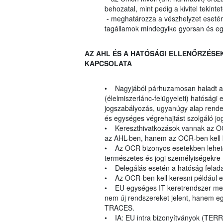
behozatal, mint pedig a kivitel tek
- meghatározza a vészhelyzet esetén
tagállamok mindegyike gyorsan és eg
AZ AHL ÉS A HATÓSÁGI ELLENŐRZÉSEK
KAPCSOLATA
• Nagyjából párhuzamosan haladt a j
(élelmiszerlánc-felügyeleti) hatósági
jogszabályozás, ugyanúgy alap rendel
és egységes végrehajtást szolgáló jo
• Kereszthivatkozások vannak az OC
az AHL-ben, hanem az OCR-ben kell 
• Az OCR bizonyos esetekben lehetőv
természetes és jogi személyiségekre (
• Delegálás esetén a hatóság feladat
• Az OCR-ben kell keresni például e
• EU egységes IT keretrendszer meg
nem új rendszereket jelent, hanem 
TRACES.
• IA: EU intra bizonyítványok (TER