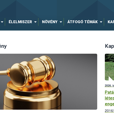
ÉLELMISZER
NÖVÉNY
ÁTFOGÓ TÉMÁK
KA
ény
Kap
2026. j
Patá
léte
enge
2016/