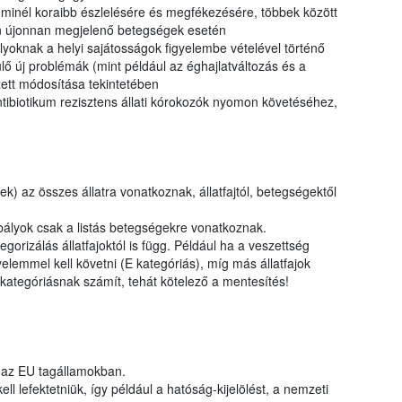
k minél koraibb észlelésére és megfékezésére, többek között
n újonnan megjelenő betegségek esetén
lyoknak a helyi sajátosságok figyelembe vételével történő
ő új problémák (mint például az éghajlatváltozás és a
ett módosítása tekintetében
ntibiotikum rezisztens állati kórokozók nyomon követéséhez,
) az összes állatra vonatkoznak, állatfajtól, betegségektől
ályok csak a listás betegségekre vonatkoznak.
rizálás állatfajoktól is függ. Például ha a veszettség
elemmel kell követni (E kategóriás), míg más állatfajok
ategóriásnak számít, tehát kötelező a mentesítés!
 az EU tagállamokban.
l lefektetniük, így például a hatóság-kijelölést, a nemzeti