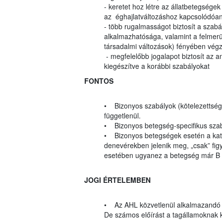
- keretet hoz létre az állatbetegsége
az éghajlatváltozáshoz kapcsolódóa
- több rugalmasságot biztosít a szabá
alkalmazhatósága, valamint a felmerül
társadalmi változások) fényében végz
- megfelelőbb jogalapot biztosít az a
kiegészítve a korábbi szabályokat
FONTOS
• Bizonyos szabályok (kötelezettségek
függetlenül.
• Bizonyos betegség-specifikus szab
• Bizonyos betegségek esetén a katego
denevérekben jelenik meg, „csak” figy
esetében ugyanez a betegség már B k
JOGI ÉRTELEMBEN
• Az AHL közvetlenül alkalmazandó
De számos előírást a tagállamoknak kel