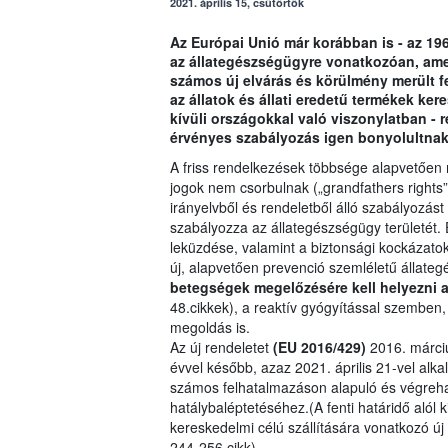
2021. április 15, csütörtök
Az Európai Unió már korábban is - az 19
az állategészségügyre vonatkozóan, ame
számos új elvárás és körülmény merült fe
az állatok és állati eredetű termékek ke
kívüli országokkal való viszonylatban -
érvényes szabályozás igen bonyolultnak
A friss rendelkezések többsége alapvetően 
jogok nem csorbulnak („grandfathers rights”)
irányelvből és rendeletből álló szabályozást 
szabályozza az állategészségügy területét.
leküzdése, valamint a biztonsági kockázatok
új, alapvetően prevenció szemléletű állateg
betegségek megelőzésére kell helyezni 
48.cikkek), a reaktív gyógyítással szemben
megoldás is.
Az új rendeletet
(EU 2016/429)
2016. márciu
évvel később, azaz 2021. április 21-vel al
számos felhatalmazáson alapuló és végrehajt
hatálybaléptetéséhez.(A fenti határidő alól k
kereskedelmi célú szállítására vonatkozó 
244-256.cikk)